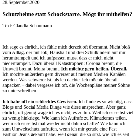
28.September.2020
Schutzhelme statt Schockstarre. Mögt ihr mithelfen?
Text: Claudia Schaumann
Ich sage es ehrlich, ich fühle mich derzeit oft überrannt. Nicht bloß
vom Alltag, der mit Job, Haushalt und drei Schulkindern auf mir
herumtrampelt und ich aufpassen muss, dass er mich nicht
niedertrampelt. Dazu überall Katastrophen: Corona brennt, die
Umwelt brennt, Moira brennt.
Ich möchte gern helfen. Überall.
Ich möchte außerdem gern diverser auf meinen Medien-Kanälen
werden. Was schwerer ist, als ich dachte. Ich möchte überall
anpacken – dabei vergesse ich oft, die Wochenpläne meiner Söhne
zu unterschreiben…
Ich habe oft ein schlechtes Gewissen.
Ich finde es so wichtig, dass
Blogs und Social Media Dinge wie diese ansprechen. Aber ganz
ehrlich, oft genug wage ich es nicht, es zu tun. Weil ich es selbst viel
zu wenig hinkriege. Wie kann ich Aufrufe zu Klimademos teilen,
wenn ich es selbst mal wieder nicht dahin schaffe? Wie kann ich
zum Umweltschutz aufrufen, wenn ich mir gerade eine Fast
Fashion-Jeans gekauft habe, weil genau die so sitzt, wie ich es seit