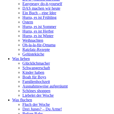
Easypeasy do-it-yourself
DAS machen wir heute
Ein Buch – eine Idee
Hurra, es ist Frühling
Ostern
Hurra, es ist Sommer
Hurra, es ist Herbst
Hurra, es ist Winter
Weihnachten
Oh-la-la-für-Omama
Ratzfatz-Rezepte
Gelüsteküche
Was lieben
Glücklichmacher
Schwangerschaft
Kinder haben
Boah für Boys
Familienhochzeit
Ausnahmsweise aufgeräumt
Schönes shoppen
Liebelei der Woche
Was fluchen
Fluch der Woche
Drei Jungs? – Du Arme!
Before Baby