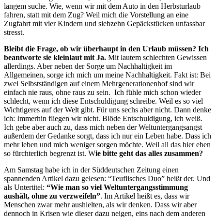
langem suche. Wie, wenn wir mit dem Auto in den Herbsturlaub
fahren, statt mit dem Zug? Weil mich die Vorstellung an eine
Zugfahrt mit vier Kindern und siebzehn Gepäckstücken unfassbar
stresst.
Bleibt die Frage, ob wir überhaupt in den Urlaub müssen? Ich
beantworte sie kleinlaut mit Ja.
Mit lautem schlechten Gewissen
allerdings. Aber neben der Sorge um Nachhaltigkeit im
Allgemeinen, sorge ich mich um meine Nachhaltigkeit. Fakt ist: Bei
zwei Selbstständigen auf einem Mehrgenerationenhof sind wir
einfach nie raus, ohne raus zu sein. Ich fühle mich schon wieder
schlecht, wenn ich diese Entschuldigung schreibe. Weil es so viel
Wichtigeres auf der Welt gibt. Für uns sechs aber nicht. Dann denke
ich: Immerhin fliegen wir nicht. Blöde Entschuldigung, ich weiß.
Ich gebe aber auch zu, dass mich neben der Weltuntergangsangst
außerdem der Gedanke sorgt, dass ich nur ein Leben habe. Dass ich
mehr leben und mich weniger sorgen möchte. Weil all das hier eben
so fürchterlich begrenzt ist. W
ie bitte geht das alles zusammen?
Am Samstag habe ich in der Süddeutschen Zeitung einen
spannenden Artikel dazu gelesen: “Teuflisches Duo” heißt der. Und
als Untertitel:
“Wie man so viel Weltuntergangsstimmung
aushält, ohne zu verzweifeln”
. Im Artikel heißt es, dass wir
Menschen zwar mehr aushielten, als wir denken. Dass wir aber
dennoch in Krisen wie dieser dazu neigen, eins nach dem anderen