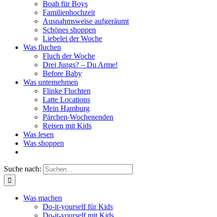
Boah für Boys
Familienhochzeit
Ausnahmsweise aufgeräumt
Schönes shoppen
Liebelei der Woche
Was fluchen
Fluch der Woche
Drei Jungs? – Du Arme!
Before Baby
Was unternehmen
Flinke Fluchten
Latte Locations
Mein Hamburg
Pärchen-Wochenenden
Reisen mit Kids
Was lesen
Was shoppen
Suche nach:
Was machen
Do-it-yourself für Kids
Do-it-yourself mit Kids