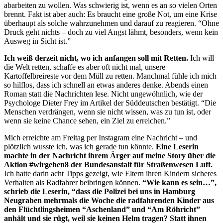
abarbeiten zu wollen. Was schwierig ist, wenn es an so vielen Orten
brennt. Fakt ist aber auch: Es braucht eine große Not, um eine Krise
überhaupt als solche wahrzunehmen und darauf zu reagieren. “Ohne
Druck geht nichts – doch zu viel Angst lähmt, besonders, wenn kein
Ausweg in Sicht ist.”
Ich weiß derzeit nicht, wo ich anfangen soll mit Retten.
Ich will
die Welt retten, schaffe es aber oft nicht mal, unsere
Kartoffelbreireste vor dem Müll zu retten. Manchmal fühle ich mich
so hilflos, dass ich schnell an etwas anderes denke. Abends einen
Roman statt die Nachrichten lese. Nicht ungewöhnlich, wie der
Psychologe Dieter Frey im Artikel der Süddeutschen bestätigt. “Die
Menschen verdrängen, wenn sie nicht wissen, was zu tun ist, oder
wenn sie keine Chance sehen, ein Ziel zu erreichen.”
Mich erreichte am Freitag per Instagram eine Nachricht – und
plötzlich wusste ich, was ich gerade tun könnte.
Eine Leserin
machte in der Nachricht ihrem Ärger auf meine Story über die
Aktion #wirgeben8 der Bundesanstalt für Straßenwesen Luft.
Ich hatte darin acht Tipps gezeigt, wie Eltern ihren Kindern sicheres
Verhalten als Radfahrer beibringen können.
“Wie kann es sein…”,
schrieb die Leserin, “dass die Polizei bei uns in Hamburg
Neugraben mehrmals die Woche die radfahrenden Kinder aus
den Flüchtlingsheimen “Aschenland” und “Am Röhricht”
anhält und sie rügt, weil sie keinen Helm tragen? Statt ihnen