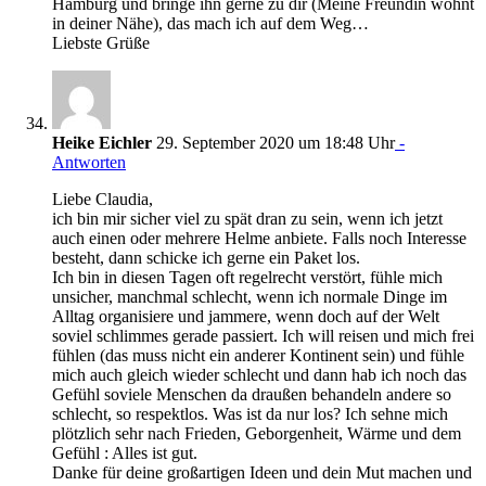
Hamburg und bringe ihn gerne zu dir (Meine Freundin wohnt
in deiner Nähe), das mach ich auf dem Weg…
Liebste Grüße
Heike Eichler
29. September 2020 um 18:48 Uhr
-
Antworten
Liebe Claudia,
ich bin mir sicher viel zu spät dran zu sein, wenn ich jetzt
auch einen oder mehrere Helme anbiete. Falls noch Interesse
besteht, dann schicke ich gerne ein Paket los.
Ich bin in diesen Tagen oft regelrecht verstört, fühle mich
unsicher, manchmal schlecht, wenn ich normale Dinge im
Alltag organisiere und jammere, wenn doch auf der Welt
soviel schlimmes gerade passiert. Ich will reisen und mich frei
fühlen (das muss nicht ein anderer Kontinent sein) und fühle
mich auch gleich wieder schlecht und dann hab ich noch das
Gefühl soviele Menschen da draußen behandeln andere so
schlecht, so respektlos. Was ist da nur los? Ich sehne mich
plötzlich sehr nach Frieden, Geborgenheit, Wärme und dem
Gefühl : Alles ist gut.
Danke für deine großartigen Ideen und dein Mut machen und