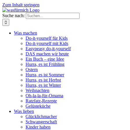
Zum Inhalt springen
Suche nach:
Was machen
Do-it-yourself für Kids
Do-it-yourself mit Kids
Easypeasy do-it-yourself
DAS machen wir heute
Ein Buch – eine Idee
Hurra, es ist Frühling
Ostern
Hurra, es ist Sommer
Hurra, es ist Herbst
Hurra, es ist Winter
Weihnachten
Oh-la-la-für-Omama
Ratzfatz-Rezepte
Gelüsteküche
Was lieben
Glücklichmacher
Schwangerschaft
Kinder haben