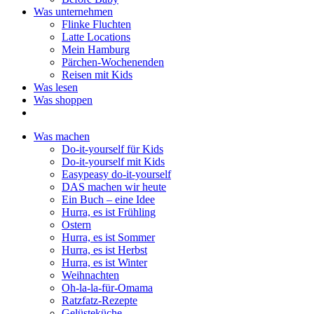
Was unternehmen
Flinke Fluchten
Latte Locations
Mein Hamburg
Pärchen-Wochenenden
Reisen mit Kids
Was lesen
Was shoppen
Was machen
Do-it-yourself für Kids
Do-it-yourself mit Kids
Easypeasy do-it-yourself
DAS machen wir heute
Ein Buch – eine Idee
Hurra, es ist Frühling
Ostern
Hurra, es ist Sommer
Hurra, es ist Herbst
Hurra, es ist Winter
Weihnachten
Oh-la-la-für-Omama
Ratzfatz-Rezepte
Gelüsteküche