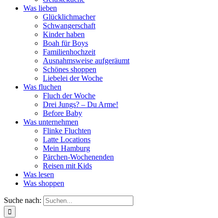
Was lieben
Glücklichmacher
Schwangerschaft
Kinder haben
Boah für Boys
Familienhochzeit
Ausnahmsweise aufgeräumt
Schönes shoppen
Liebelei der Woche
Was fluchen
Fluch der Woche
Drei Jungs? – Du Arme!
Before Baby
Was unternehmen
Flinke Fluchten
Latte Locations
Mein Hamburg
Pärchen-Wochenenden
Reisen mit Kids
Was lesen
Was shoppen
Suche nach: