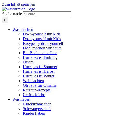
Zum Inhalt springen
Suche nach:
Was machen
Do-it-yourself für Kids
Do-it-yourself mit Kids
Easypeasy do-it-yourself
DAS machen wir heute
Ein Buch – eine Idee
Hurra, es ist Frühling
Ostern
Hurra, es ist Sommer
Hurra, es ist Herbst
Hurra, es ist Winter
Weihnachten
Oh-la-la-für-Omama
Ratzfatz-Rezepte
Gelüsteküche
Was lieben
Glücklichmacher
Schwangerschaft
Kinder haben