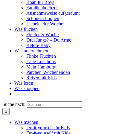
Boah für Boys
Familienhochzeit
Ausnahmsweise aufgeräumt
Schönes shoppen
Liebelei der Woche
Was fluchen
Fluch der Woche
Drei Jungs? – Du Arme!
Before Baby
Was unternehmen
Flinke Fluchten
Latte Locations
Mein Hamburg
Pärchen-Wochenenden
Reisen mit Kids
Was lesen
Was shoppen
Suche nach:
Was machen
Do-it-yourself für Kids
Do-it-yourself mit Kids