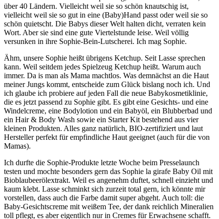
über 40 Ländern. Vielleicht weil sie so schön knautschig ist,
vielleicht weil sie so gut in eine (Baby)Hand passt oder weil sie so
schön quietscht. Die Babys dieser Welt halten dicht, verraten kein
Wort. Aber sie sind eine gute Viertelstunde leise. Weil völlig
versunken in ihre Sophie-Bein-Lutscherei. Ich mag Sophie.
Ähm, unsere Sophie heißt übrigens Ketchup. Seit Lasse sprechen
kann. Weil seitdem jedes Spielzeug Ketchup heißt. Warum auch
immer. Da is man als Mama machtlos. Was demnächst an die Haut
meiner Jungs kommt, entscheide zum Glück bislang noch ich. Und
ich glaube ich probiere auf jeden Fall die neue Babykosmetiklinie,
die es jetzt passend zu Sophie gibt. Es gibt eine Gesichts- und eine
Windelcreme, eine Bodylotion und ein Babyöl, ein Blubberbad und
ein Hair & Body Wash sowie ein Starter Kit bestehend aus vier
kleinen Produkten. Alles ganz natürlich, BIO-zertifiziert und laut
Hersteller perfekt für empfindliche Haut geeignet (auch für die von
Mamas).
Ich durfte die Sophie-Produkte letzte Woche beim Presselaunch
testen und mochte besonders gern das Sophie la girafe Baby Oil mit
Bioblaubeerölextrakt. Weil es angenehm duftet, schnell einzieht und
kaum klebt. Lasse schminkt sich zurzeit total gern, ich könnte mir
vorstellen, dass auch die Farbe damit super abgeht. Auch toll: die
Baby-Gesichtscreme mit weißem Tee, der dank reichlich Mineralien
toll pflegt, es aber eigentlich nur in Cremes für Erwachsene schafft.