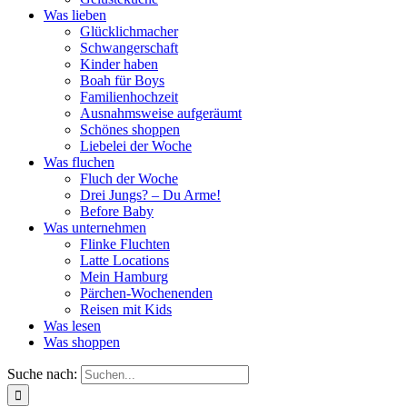
Was lieben
Glücklichmacher
Schwangerschaft
Kinder haben
Boah für Boys
Familienhochzeit
Ausnahmsweise aufgeräumt
Schönes shoppen
Liebelei der Woche
Was fluchen
Fluch der Woche
Drei Jungs? – Du Arme!
Before Baby
Was unternehmen
Flinke Fluchten
Latte Locations
Mein Hamburg
Pärchen-Wochenenden
Reisen mit Kids
Was lesen
Was shoppen
Suche nach: