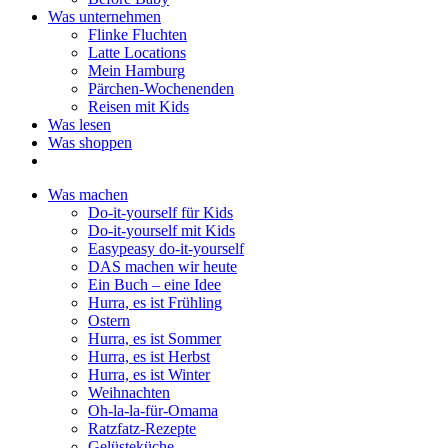
Was unternehmen
Flinke Fluchten
Latte Locations
Mein Hamburg
Pärchen-Wochenenden
Reisen mit Kids
Was lesen
Was shoppen
Was machen
Do-it-yourself für Kids
Do-it-yourself mit Kids
Easypeasy do-it-yourself
DAS machen wir heute
Ein Buch – eine Idee
Hurra, es ist Frühling
Ostern
Hurra, es ist Sommer
Hurra, es ist Herbst
Hurra, es ist Winter
Weihnachten
Oh-la-la-für-Omama
Ratzfatz-Rezepte
Gelüsteküche