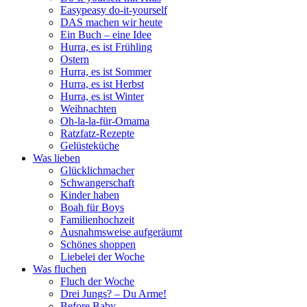
Easypeasy do-it-yourself
DAS machen wir heute
Ein Buch – eine Idee
Hurra, es ist Frühling
Ostern
Hurra, es ist Sommer
Hurra, es ist Herbst
Hurra, es ist Winter
Weihnachten
Oh-la-la-für-Omama
Ratzfatz-Rezepte
Gelüsteküche
Was lieben
Glücklichmacher
Schwangerschaft
Kinder haben
Boah für Boys
Familienhochzeit
Ausnahmsweise aufgeräumt
Schönes shoppen
Liebelei der Woche
Was fluchen
Fluch der Woche
Drei Jungs? – Du Arme!
Before Baby