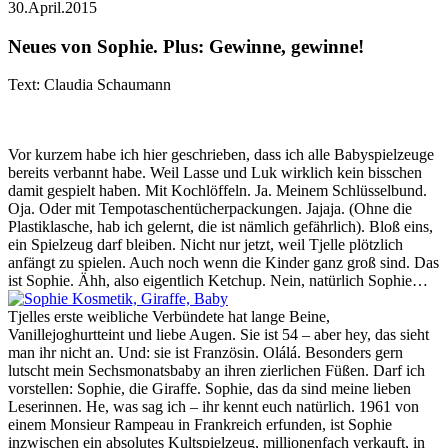
30.April.2015
Neues von Sophie. Plus: Gewinne, gewinne!
Text: Claudia Schaumann
Vor kurzem habe ich hier geschrieben, dass ich alle Babyspielzeuge
bereits verbannt habe. Weil Lasse und Luk wirklich kein bisschen
damit gespielt haben. Mit Kochlöffeln. Ja. Meinem Schlüsselbund.
Oja. Oder mit Tempotaschentücherpackungen. Jajaja. (Ohne die
Plastiklasche, hab ich gelernt, die ist nämlich gefährlich). Bloß eins,
ein Spielzeug darf bleiben. Nicht nur jetzt, weil Tjelle plötzlich
anfängt zu spielen. Auch noch wenn die Kinder ganz groß sind. Das
ist Sophie. Ähh, also eigentlich Ketchup. Nein, natürlich Sophie…
Tjelles erste weibliche Verbündete hat lange Beine,
Vanillejoghurtteint und liebe Augen. Sie ist 54 – aber hey, das sieht
man ihr nicht an. Und: sie ist Französin. Olálá. Besonders gern
lutscht mein Sechsmonatsbaby an ihren zierlichen Füßen. Darf ich
vorstellen: Sophie, die Giraffe. Sophie, das da sind meine lieben
Leserinnen. He, was sag ich – ihr kennt euch natürlich. 1961 von
einem Monsieur Rampeau in Frankreich erfunden, ist Sophie
inzwischen ein absolutes Kultspielzeug, millionenfach verkauft, in