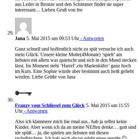
aus Leder in Bronze und den Schimmer findet sie super
interessant… Lieben Gruß von fee
Jana
5. Mai 2015 um 09:53 Uhr
- Antworten
Ganz schnell und hoffentlich nicht zu spät versuche ich auch
mein Glück. Unsere kleine Motte(4Monate) ‘spielt’ am
liebsten mit allem was quietscht und sich in den Mund stecken
lässt. Im Moment steht ‘Harrel’,ein Marienkäfer’ ganz hoch
im Kurs. Eine Sophie würde aber bestimmt auch heiß geliebt
werden. Liebe Grüße von Jana
Franzy vom Schlüssel zum Glück
5. Mai 2015 um 11:55
Uhr
- Antworten
Also ich klammere mich hie rmal aus.. hab ja selbst keine
Kinder. Aber wenn ich da an meine NEffen denke… gott sind
ide spüß… ja, die spielen am liebsten mit diesen
rachelbüchern. Ich hab auch shcon selsbt eines genäht 🙂