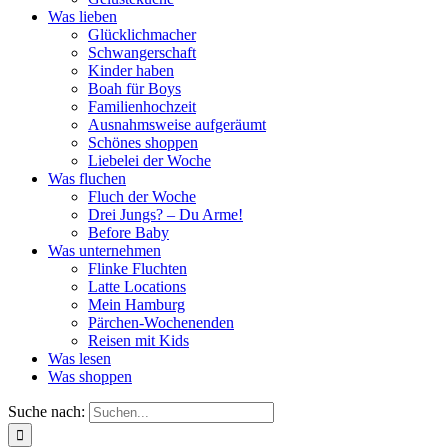
Was lieben
Glücklichmacher
Schwangerschaft
Kinder haben
Boah für Boys
Familienhochzeit
Ausnahmsweise aufgeräumt
Schönes shoppen
Liebelei der Woche
Was fluchen
Fluch der Woche
Drei Jungs? – Du Arme!
Before Baby
Was unternehmen
Flinke Fluchten
Latte Locations
Mein Hamburg
Pärchen-Wochenenden
Reisen mit Kids
Was lesen
Was shoppen
Suche nach: