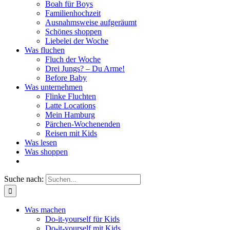
Boah für Boys
Familienhochzeit
Ausnahmsweise aufgeräumt
Schönes shoppen
Liebelei der Woche
Was fluchen
Fluch der Woche
Drei Jungs? – Du Arme!
Before Baby
Was unternehmen
Flinke Fluchten
Latte Locations
Mein Hamburg
Pärchen-Wochenenden
Reisen mit Kids
Was lesen
Was shoppen
Suche nach:
Was machen
Do-it-yourself für Kids
Do-it-yourself mit Kids