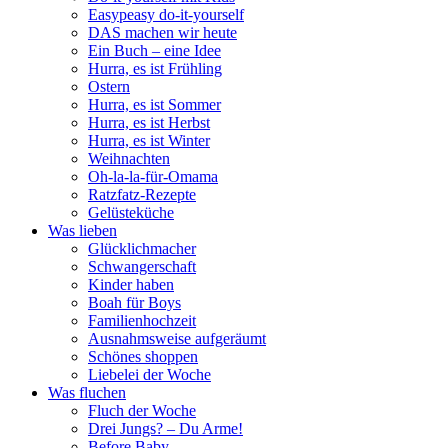
Easypeasy do-it-yourself
DAS machen wir heute
Ein Buch – eine Idee
Hurra, es ist Frühling
Ostern
Hurra, es ist Sommer
Hurra, es ist Herbst
Hurra, es ist Winter
Weihnachten
Oh-la-la-für-Omama
Ratzfatz-Rezepte
Gelüsteküche
Was lieben
Glücklichmacher
Schwangerschaft
Kinder haben
Boah für Boys
Familienhochzeit
Ausnahmsweise aufgeräumt
Schönes shoppen
Liebelei der Woche
Was fluchen
Fluch der Woche
Drei Jungs? – Du Arme!
Before Baby