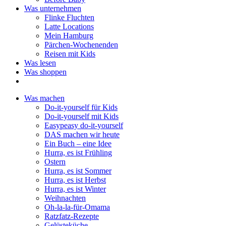
Was unternehmen
Flinke Fluchten
Latte Locations
Mein Hamburg
Pärchen-Wochenenden
Reisen mit Kids
Was lesen
Was shoppen
Was machen
Do-it-yourself für Kids
Do-it-yourself mit Kids
Easypeasy do-it-yourself
DAS machen wir heute
Ein Buch – eine Idee
Hurra, es ist Frühling
Ostern
Hurra, es ist Sommer
Hurra, es ist Herbst
Hurra, es ist Winter
Weihnachten
Oh-la-la-für-Omama
Ratzfatz-Rezepte
Gelüsteküche