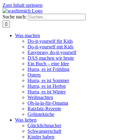
Zum Inhalt springen
Suche nach:
Was machen
Do-it-yourself für Kids
Do-it-yourself mit Kids
Easypeasy do-it-yourself
DAS machen wir heute
Ein Buch – eine Idee
Hurra, es ist Frühling
Ostern
Hurra, es ist Sommer
Hurra, es ist Herbst
Hurra, es ist Winter
Weihnachten
Oh-la-la-für-Omama
Ratzfatz-Rezepte
Gelüsteküche
Was lieben
Glücklichmacher
Schwangerschaft
Kinder haben