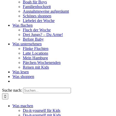
Boah für Boys
Familienhochzeit
Ausnahmsweise aufgeräumt
Schönes shoppen
Liebelei der Woche
Was fluchen
Fluch der Woche
Drei Jungs? – Du Arme!
Before Baby
Was unternehmen
Flinke Fluchten
Latte Locations
Mein Hamburg
Pärchen-Wochenenden
Reisen mit Kids
Was lesen
Was shoppen
Suche nach:
Was machen
Do-it-yourself für Kids
Do-it-yourself mit Kids