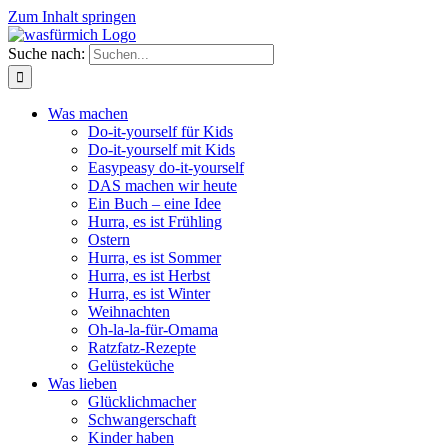
Zum Inhalt springen
Suche nach:
Was machen
Do-it-yourself für Kids
Do-it-yourself mit Kids
Easypeasy do-it-yourself
DAS machen wir heute
Ein Buch – eine Idee
Hurra, es ist Frühling
Ostern
Hurra, es ist Sommer
Hurra, es ist Herbst
Hurra, es ist Winter
Weihnachten
Oh-la-la-für-Omama
Ratzfatz-Rezepte
Gelüsteküche
Was lieben
Glücklichmacher
Schwangerschaft
Kinder haben