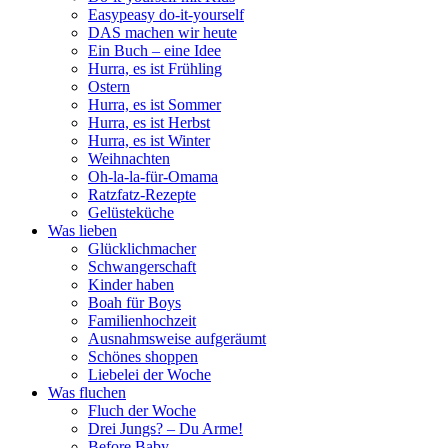
Easypeasy do-it-yourself
DAS machen wir heute
Ein Buch – eine Idee
Hurra, es ist Frühling
Ostern
Hurra, es ist Sommer
Hurra, es ist Herbst
Hurra, es ist Winter
Weihnachten
Oh-la-la-für-Omama
Ratzfatz-Rezepte
Gelüsteküche
Was lieben
Glücklichmacher
Schwangerschaft
Kinder haben
Boah für Boys
Familienhochzeit
Ausnahmsweise aufgeräumt
Schönes shoppen
Liebelei der Woche
Was fluchen
Fluch der Woche
Drei Jungs? – Du Arme!
Before Baby