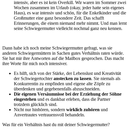
intensiv, aber es ist kein Overkill. Wir waren im Sommer zwei
Wochen zusammen im Urlaub (okay, jeder hatte sein eigenes
Haus), es war intensiv und schön, für die Enkelkinder und die
Großmutter eine ganz besondere Zeit. Das schafft
Erinnerungen, die einem niemand mehr nimmt. Und man lernt
seine Schwiegermutter vielleicht nochmal ganz neu kennen.
Dann habe ich noch meine Schwiegermutter gefragt, was sie
anderen Schwiegermüttern in Sachen gutes Verhältnis raten würde.
Sie hat mir ihre Antworten auf die Mailbox gesprochen. Das macht
ihre Worte für mich noch intensiver.
Es hilft, sich von der Stärke, der Lebenslust und Kreativität
der Schwiegertochter
anstecken zu lassen
. Sie niemals als
Konkurrentin zu empfinden und eigene alte Zöpfe zu
überdenken und gegebenenfalls abzuschneiden.
Die eigenen Versäumnisse bei der Erziehung der Söhne
eingestehen
und es dankbar erleben, dass die Partner
trotzdem glücklich sind.
Nicht nur hinhören, sondern
wirklich zuhören
und
Anvertrautes vertrauensvoll behandeln.
Was für ein Verhältnis hast du mit deiner Schwiegermutter?