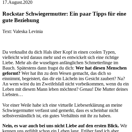
17.August.2020
Rockstar Schwiegermutter: Ein paar Tipps für eine
gute Beziehung
Text: Valeska Levinia
Da verknallst du dich Hals über Kopf in einen coolen Typen,
vielleicht wird daraus mehr und es entwickelt sich eine richtige
Liebe. Mehr als die wuseligen anfänglichen Schmetterlinge im
Bauch. Spätestens dann fragst du dich:
Wer hat diesen Menschen
geformt?
Wer hat ihn zu dem Wesen gemacht, das dich so
einnimmt, begeistert, das dir ein Lächeln ins Gesicht zaubert? Na?
An wem wirst du im Zweifelsfall nicht vorbeikommen, wenn du ein
Leben mit diesem Mann leben möchtest? Genau! Die Mutter deines
Liebsten…
Vor einer Weile habe ich eine virtuelle Liebeserklärung an meine
Schwiegermutter verfasst und gemerkt, dass es scheinbar nicht
selbstverständlich ist, ein gutes Verhältnis mit ihr zu haben.
Nein, es war auch bei uns nicht Liebe auf den ersten Blick.
Wir
kennen uns gefühlt schon ein Leben lang. Früher fand ich aber