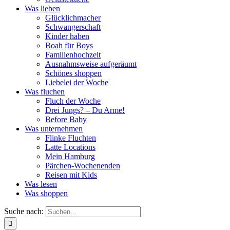
Was lieben
Glücklichmacher
Schwangerschaft
Kinder haben
Boah für Boys
Familienhochzeit
Ausnahmsweise aufgeräumt
Schönes shoppen
Liebelei der Woche
Was fluchen
Fluch der Woche
Drei Jungs? – Du Arme!
Before Baby
Was unternehmen
Flinke Fluchten
Latte Locations
Mein Hamburg
Pärchen-Wochenenden
Reisen mit Kids
Was lesen
Was shoppen
Suche nach: