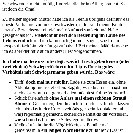
Verschwendet nicht unnötig Energie, die ihr im Alltag braucht. Sie
ist doch die Oma!
Zu meiner eigenen Mutter hatte ich als Teenie übrigens definitiv das
engste Verhältnis von uns Geschwistern, dafür sind meine Brüder
jetzt als Erwachsene mit viel mehr Aufmerksamkeit und Nähe
gesegnet als ich.
Vielleicht ändert sich Beziehung im Laufe des
Lebens einfach
und ich kann euch gar nicht sagen, wie froh ich
perspektivisch bin, vier Jungs zu haben! Bei meinen Mädels mache
ich es aber definitiv auch anders! Fest vorgenommen.
Ich habe mal bewusst überlegt, was ich frisch gebackenen (oder
zweifelnden) Schwiegertöchtern für Tipps für ein gutes
Verhältnis mit Schwiegermama geben würde. Das wäre:
Triff doch mal nur mit ihr
. Lade sie zum Essen ein, ohne
Ablenkung und redet offen. Sag ihr, was du an ihr magst und
auch das, woran du gern arbeiten möchtest. Ohne Vorwurf!
Schick ihr einfach
ohne Anlass mal einen schönen Strauß
Blumen
! Genau den, den du auch für dich hast binden lassen.
Ich habe das in der Coronazeit (als gar kein Kontakt erlaubt
war) regelmäßig gemacht, sicherlich kannst du dir vorstellen,
wie schön das für meine Schwiegermutter war.
Vielleicht habt ihr die Möglichkeit, als Familie mal
gemeinsam in
ein langes Wochenende
zu fahren? Das ist