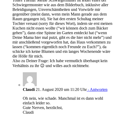
Tolles Thema! Meine Schwiegermutter ist leider eines der
Schwiegermonster wie aus dem Bilderbuch, inklusive aller
Beleidigungen, Unverschämtheiten und Vorwürfe mir
gegenüber (meist dann, wenn mein Mann gerade aus dem
Raum gegangen ist), Sie hat den ersten Schultag meiner
Tochter versaut (sorry für dieses Wort), indem sie erst meinen
Kuchen nicht essen wollte (“wir können doch zum Bäcker
gehen”), dann eine Spinne im Garten entdeckt hat (“wenn
Deine Mama hier mal putzt, gibt es die hier nicht mehr”) und
mir anschließend vorgeworfen hat, das Haus verkommen zu
lassen (“kommen eigentlich noch Freunde zu Euch?”), da
schicke ich keine Blumen und ein langes Wochenende wäre
die Hölle für mich.
Also zu Deiner Frage: Ich habe vermutlich überhaupt kein
Verhältnis zu ihr 😉 und willes auch nichtmehr.
Claudi
21. August 2020 um 11:20 Uhr
- Antworten
Oh nein, wie schade. Manchmal ist es dann wohl
einfach leider so.
Gute Nerven, herzlichst,
Claudi