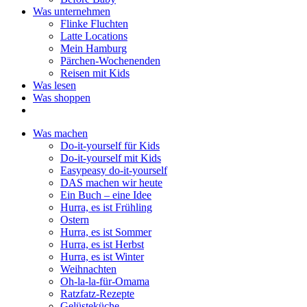
Was unternehmen
Flinke Fluchten
Latte Locations
Mein Hamburg
Pärchen-Wochenenden
Reisen mit Kids
Was lesen
Was shoppen
Was machen
Do-it-yourself für Kids
Do-it-yourself mit Kids
Easypeasy do-it-yourself
DAS machen wir heute
Ein Buch – eine Idee
Hurra, es ist Frühling
Ostern
Hurra, es ist Sommer
Hurra, es ist Herbst
Hurra, es ist Winter
Weihnachten
Oh-la-la-für-Omama
Ratzfatz-Rezepte
Gelüsteküche