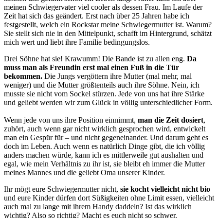
meinen Schwiegervater viel cooler als dessen Frau. Im Laufe der
Zeit hat sich das geändert. Erst nach über 25 Jahren habe ich
festgestellt, welch ein Rockstar meine Schwiegermutter ist. Warum?
Sie stellt sich nie in den Mittelpunkt, schafft im Hintergrund, schätzt
mich wert und liebt ihre Familie bedingungslos.
Drei Söhne hat sie! Krawumm! Die Bande ist zu allen eng.
Da
muss man als Freundin erst mal einen Fuß in die Tür
bekommen.
Die Jungs vergöttern ihre Mutter (mal mehr, mal
weniger) und die Mutter größtenteils auch ihre Söhne. Nein, ich
musste sie nicht vom Sockel stürzen. Jede von uns hat ihre Stärke
und geliebt werden wir zum Glück in völlig unterschiedlicher Form.
Wenn jede von uns ihre Position einnimmt,
man die Zeit dosiert
,
zuhört, auch wenn gar nicht wirklich gesprochen wird, entwickelt
man ein Gespür für – und nicht gegeneinander. Und darum geht es
doch im Leben. Auch wenn es natürlich Dinge gibt, die ich völlig
anders machen würde, kann ich es mittlerweile gut aushalten und
egal, wie mein Verhältnis zu ihr ist, sie bleibt eh immer die Mutter
meines Mannes und die geliebt Oma unserer Kinder.
Ihr mögt eure Schwiegermutter nicht,
sie kocht vielleicht nicht bio
und eure Kinder dürfen dort Süßigkeiten ohne Limit essen, vielleicht
auch mal zu lange mit ihrem Handy daddeln? Ist das wirklich
wichtig? Also so richtig? Macht es euch nicht so schwer.