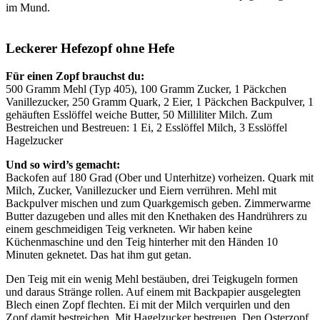
im Mund.
Leckerer Hefezopf ohne Hefe
Für einen Zopf brauchst du:
500 Gramm Mehl (Typ 405), 100 Gramm Zucker, 1 Päckchen
Vanillezucker, 250 Gramm Quark, 2 Eier, 1 Päckchen Backpulver, 1
gehäuften Esslöffel weiche Butter, 50 Milliliter Milch. Zum
Bestreichen und Bestreuen: 1 Ei, 2 Esslöffel Milch, 3 Esslöffel
Hagelzucker
Und so wird’s gemacht:
Backofen auf 180 Grad (Ober und Unterhitze) vorheizen. Quark mit
Milch, Zucker, Vanillezucker und Eiern verrühren. Mehl mit
Backpulver mischen und zum Quarkgemisch geben. Zimmerwarme
Butter dazugeben und alles mit den Knethaken des Handrührers zu
einem geschmeidigen Teig verkneten. Wir haben keine
Küchenmaschine und den Teig hinterher mit den Händen 10
Minuten geknetet. Das hat ihm gut getan.
Den Teig mit ein wenig Mehl bestäuben, drei Teigkugeln formen
und daraus Stränge rollen. Auf einem mit Backpapier ausgelegten
Blech einen Zopf flechten. Ei mit der Milch verquirlen und den
Zopf damit bestreichen. Mit Hagelzucker bestreuen. Den Osterzopf