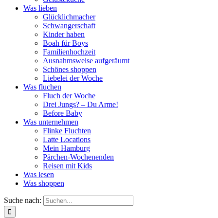
Was lieben
Glücklichmacher
Schwangerschaft
Kinder haben
Boah für Boys
Familienhochzeit
Ausnahmsweise aufgeräumt
Schönes shoppen
Liebelei der Woche
Was fluchen
Fluch der Woche
Drei Jungs? – Du Arme!
Before Baby
Was unternehmen
Flinke Fluchten
Latte Locations
Mein Hamburg
Pärchen-Wochenenden
Reisen mit Kids
Was lesen
Was shoppen
Suche nach: