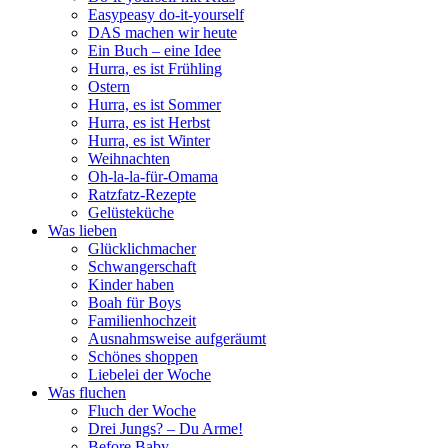
Easypeasy do-it-yourself
DAS machen wir heute
Ein Buch – eine Idee
Hurra, es ist Frühling
Ostern
Hurra, es ist Sommer
Hurra, es ist Herbst
Hurra, es ist Winter
Weihnachten
Oh-la-la-für-Omama
Ratzfatz-Rezepte
Gelüsteküche
Was lieben
Glücklichmacher
Schwangerschaft
Kinder haben
Boah für Boys
Familienhochzeit
Ausnahmsweise aufgeräumt
Schönes shoppen
Liebelei der Woche
Was fluchen
Fluch der Woche
Drei Jungs? – Du Arme!
Before Baby