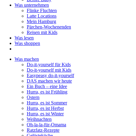
Was unternehmen
Flinke Fluchten
Latte Locations
Mein Hamburg
Pärchen-Wochenenden
Reisen mit Kids
Was lesen
Was shoppen
Was machen
Do-it-yourself für Kids
Do-it-yourself mit Kids
Easypeasy do-it-yourself
DAS machen wir heute
Ein Buch – eine Idee
Hurra, es ist Frühling
Ostern
Hurra, es ist Sommer
Hurra, es ist Herbst
Hurra, es ist Winter
Weihnachten
Oh-la-la-für-Omama
Ratzfatz-Rezepte
Gelüsteküche