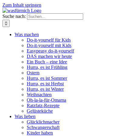
Zum Inhalt springen
Suche nach:
Was machen
Do-it-yourself für Kids
Do-it-yourself mit Kids
Easypeasy do-it-yourself
DAS machen wir heute
Ein Buch – eine Idee
Hurra, es ist Frühling
Ostern
Hurra, es ist Sommer
Hurra, es ist Herbst
Hurra, es ist Winter
Weihnachten
Oh-la-la-für-Omama
Ratzfatz-Rezepte
Gelüsteküche
Was lieben
Glücklichmacher
Schwangerschaft
Kinder haben