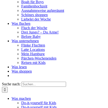
Boah für Boys
Familienhochzeit
Ausnahmsweise aufgeräumt
Schönes shoppen
Liebelei der Woche
Was fluchen
Fluch der Woche
Drei Jungs? – Du Arme!
Before Baby
Was unternehmen
Flinke Fluchten
Latte Locations
Mein Hamburg
Pärchen-Wochenenden
Reisen mit Kids
Was lesen
Was shoppen
Suche nach:
Was machen
Do-it-yourself für Kids
Do-it-yourself mit Kids