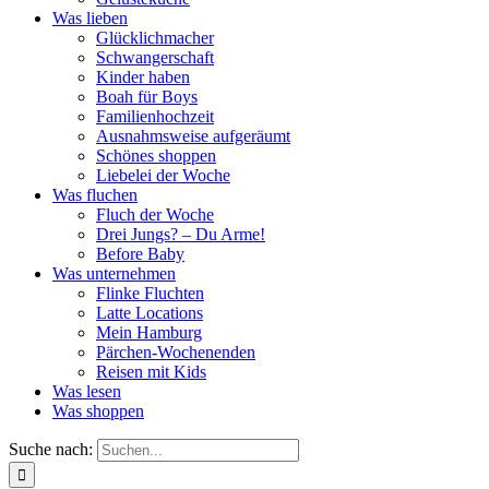
Was lieben
Glücklichmacher
Schwangerschaft
Kinder haben
Boah für Boys
Familienhochzeit
Ausnahmsweise aufgeräumt
Schönes shoppen
Liebelei der Woche
Was fluchen
Fluch der Woche
Drei Jungs? – Du Arme!
Before Baby
Was unternehmen
Flinke Fluchten
Latte Locations
Mein Hamburg
Pärchen-Wochenenden
Reisen mit Kids
Was lesen
Was shoppen
Suche nach: