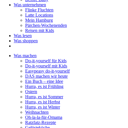
Was unternehmen
Flinke Fluchten
Latte Locations
Mein Hamburg
Pärchen-Wochenenden
Reisen mit Kids
Was lesen
Was shoppen
Was machen
Do-it-yourself für Kids
Do-it-yourself mit Kids
Easypeasy do-it-yourself
DAS machen wir heute
Ein Buch – eine Idee
Hurra, es ist Frühling
Ostern
Hurra, es ist Sommer
Hurra, es ist Herbst
Hurra, es ist Winter
Weihnachten
Oh-la-la-für-Omama
Ratzfatz-Rezepte
Gelüsteküche