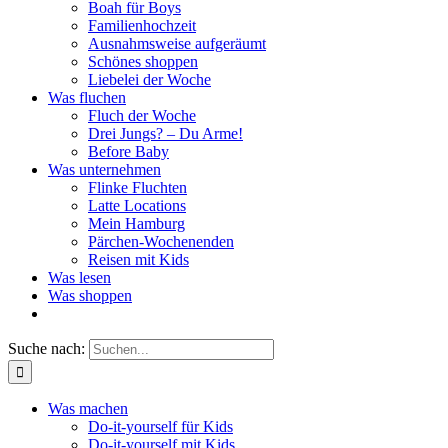
Boah für Boys
Familienhochzeit
Ausnahmsweise aufgeräumt
Schönes shoppen
Liebelei der Woche
Was fluchen
Fluch der Woche
Drei Jungs? – Du Arme!
Before Baby
Was unternehmen
Flinke Fluchten
Latte Locations
Mein Hamburg
Pärchen-Wochenenden
Reisen mit Kids
Was lesen
Was shoppen
Suche nach:
Was machen
Do-it-yourself für Kids
Do-it-yourself mit Kids