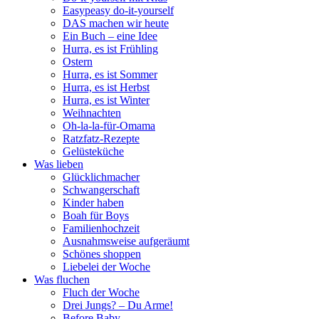
Easypeasy do-it-yourself
DAS machen wir heute
Ein Buch – eine Idee
Hurra, es ist Frühling
Ostern
Hurra, es ist Sommer
Hurra, es ist Herbst
Hurra, es ist Winter
Weihnachten
Oh-la-la-für-Omama
Ratzfatz-Rezepte
Gelüsteküche
Was lieben
Glücklichmacher
Schwangerschaft
Kinder haben
Boah für Boys
Familienhochzeit
Ausnahmsweise aufgeräumt
Schönes shoppen
Liebelei der Woche
Was fluchen
Fluch der Woche
Drei Jungs? – Du Arme!
Before Baby