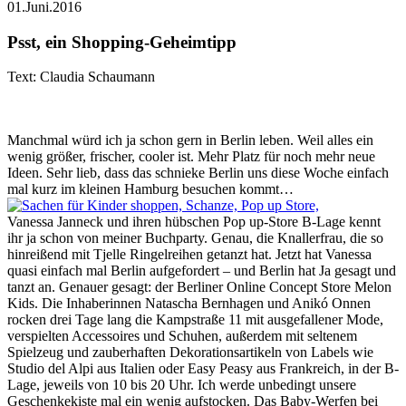
01.Juni.2016
Psst, ein Shopping-Geheimtipp
Text: Claudia Schaumann
Manchmal würd ich ja schon gern in Berlin leben. Weil alles ein
wenig größer, frischer, cooler ist. Mehr Platz für noch mehr neue
Ideen. Sehr lieb, dass das schnieke Berlin uns diese Woche einfach
mal kurz im kleinen Hamburg besuchen kommt…
Vanessa Janneck und ihren hübschen Pop up-Store B-Lage kennt
ihr ja schon von meiner Buchparty. Genau, die Knallerfrau, die so
hinreißend mit Tjelle Ringelreihen getanzt hat. Jetzt hat Vanessa
quasi einfach mal Berlin aufgefordert – und Berlin hat Ja gesagt und
tanzt an. Genauer gesagt: der Berliner Online Concept Store Melon
Kids. Die Inhaberinnen Natascha Bernhagen und Anikó Onnen
rocken drei Tage lang die Kampstraße 11 mit ausgefallener Mode,
verspielten Accessoires und Schuhen, außerdem mit seltenem
Spielzeug und zauberhaften Dekorationsartikeln von Labels wie
Studio del Alpi aus Italien oder Easy Peasy aus Frankreich, in der B-
Lage, jeweils von 10 bis 20 Uhr. Ich werde unbedingt unsere
Geschenkekiste mal ein wenig aufstocken. Das Baby-Werfen bei