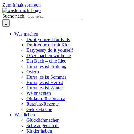
Zum Inhalt springen
Suche nach:
Was machen
Do-it-yourself für Kids
Do-it-yourself mit Kids
Easypeasy do-it-yourself
DAS machen wir heute
Ein Buch – eine Idee
Hurra, es ist Frühling
Ostern
Hurra, es ist Sommer
Hurra, es ist Herbst
Hurra, es ist Winter
Weihnachten
Oh-la-la-für-Omama
Ratzfatz-Rezepte
Gelüsteküche
Was lieben
Glücklichmacher
Schwangerschaft
Kinder haben