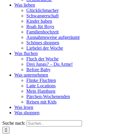
Was lieben
Glücklichmacher
Schwangerschaft
Kinder haben
Boah für Boys
Familienhochzeit
Ausnahmsweise aufgeräumt
Schönes shoppen
Liebelei der Woche
Was fluchen
Fluch der Woche
Drei Jungs? – Du Arme!
Before Baby
Was unternehmen
Flinke Fluchten
Latte Locations
Mein Hamburg
Pärchen-Wochenenden
Reisen mit Kids
Was lesen
Was shoppen
Suche nach: