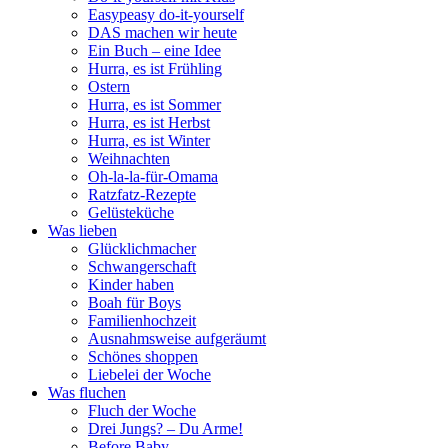
Easypeasy do-it-yourself
DAS machen wir heute
Ein Buch – eine Idee
Hurra, es ist Frühling
Ostern
Hurra, es ist Sommer
Hurra, es ist Herbst
Hurra, es ist Winter
Weihnachten
Oh-la-la-für-Omama
Ratzfatz-Rezepte
Gelüsteküche
Was lieben
Glücklichmacher
Schwangerschaft
Kinder haben
Boah für Boys
Familienhochzeit
Ausnahmsweise aufgeräumt
Schönes shoppen
Liebelei der Woche
Was fluchen
Fluch der Woche
Drei Jungs? – Du Arme!
Before Baby