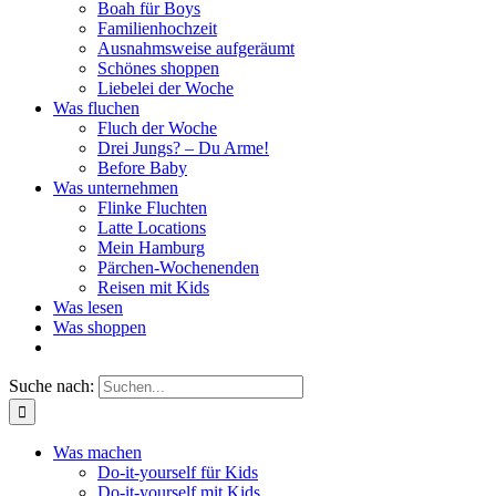
Boah für Boys
Familienhochzeit
Ausnahmsweise aufgeräumt
Schönes shoppen
Liebelei der Woche
Was fluchen
Fluch der Woche
Drei Jungs? – Du Arme!
Before Baby
Was unternehmen
Flinke Fluchten
Latte Locations
Mein Hamburg
Pärchen-Wochenenden
Reisen mit Kids
Was lesen
Was shoppen
Suche nach:
Was machen
Do-it-yourself für Kids
Do-it-yourself mit Kids