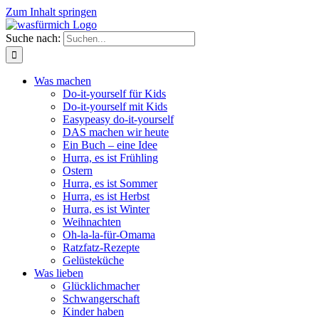
Zum Inhalt springen
Suche nach:
Was machen
Do-it-yourself für Kids
Do-it-yourself mit Kids
Easypeasy do-it-yourself
DAS machen wir heute
Ein Buch – eine Idee
Hurra, es ist Frühling
Ostern
Hurra, es ist Sommer
Hurra, es ist Herbst
Hurra, es ist Winter
Weihnachten
Oh-la-la-für-Omama
Ratzfatz-Rezepte
Gelüsteküche
Was lieben
Glücklichmacher
Schwangerschaft
Kinder haben