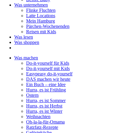
Was unternehmen
Flinke Fluchten
Latte Locations
Mein Hamburg
Pärchen-Wochenenden
Reisen mit Kids
Was lesen
Was shoppen
Was machen
Do-it-yourself für Kids
Do-it-yourself mit Kids
Easypeasy do-it-yourself
DAS machen wir heute
Ein Buch – eine Idee
Hurra, es ist Frühling
Ostern
Hurra, es ist Sommer
Hurra, es ist Herbst
Hurra, es ist Winter
Weihnachten
Oh-la-la-für-Omama
Ratzfatz-Rezepte
Gelüsteküche