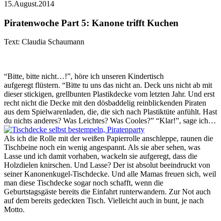
15.August.2014
Piratenwoche Part 5: Kanone trifft Kuchen
Text: Claudia Schaumann
“Bitte, bitte nicht…!”, höre ich unseren Kindertisch
aufgeregt flüstern. “Bitte tu uns das nicht an. Deck uns nicht ab mit
dieser stickigen, grellbunten Plastikdecke vom letzten Jahr. Und erst
recht nicht die Decke mit den dösbaddelig reinblickenden Piraten
aus dem Spielwarenladen, die, die sich nach Plastiktüte anfühlt. Hast
du nichts anderes? Was Leichtes? Was Cooles?” “Klar!”, sage ich…
Als ich die Rolle mit der weißen Papierrolle anschleppe, raunen die
Tischbeine noch ein wenig angespannt. Als sie aber sehen, was
Lasse und ich damit vorhaben, wackeln sie aufgeregt, dass die
Holzdielen knirschen. Und Lasse? Der ist absolut beeindruckt von
seiner Kanonenkugel-Tischdecke. Und alle Mamas freuen sich, weil
man diese Tischdecke sogar noch schafft, wenn die
Geburtstagsgäste bereits die Einfahrt runterwandern. Zur Not auch
auf dem bereits gedeckten Tisch. Vielleicht auch in bunt, je nach
Motto.