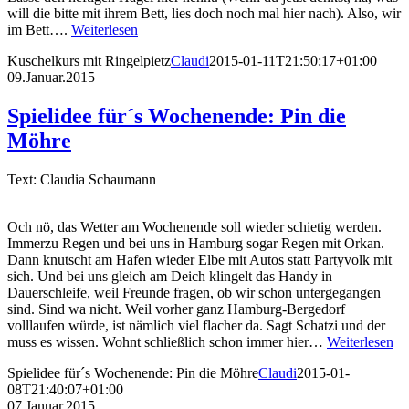
will die bitte mit ihrem Bett, lies doch noch mal hier nach). Also, wir
im Bett….
Weiterlesen
Kuschelkurs mit Ringelpietz
Claudi
2015-01-11T21:50:17+01:00
09.Januar.2015
Spielidee für´s Wochenende: Pin die
Möhre
Text: Claudia Schaumann
Och nö, das Wetter am Wochenende soll wieder schietig werden.
Immerzu Regen und bei uns in Hamburg sogar Regen mit Orkan.
Dann knutscht am Hafen wieder Elbe mit Autos statt Partyvolk mit
sich. Und bei uns gleich am Deich klingelt das Handy in
Dauerschleife, weil Freunde fragen, ob wir schon untergegangen
sind. Sind wa nicht. Weil vorher ganz Hamburg-Bergedorf
volllaufen würde, ist nämlich viel flacher da. Sagt Schatzi und der
muss es wissen. Wohnt schließlich schon immer hier…
Weiterlesen
Spielidee für´s Wochenende: Pin die Möhre
Claudi
2015-01-
08T21:40:07+01:00
07.Januar.2015