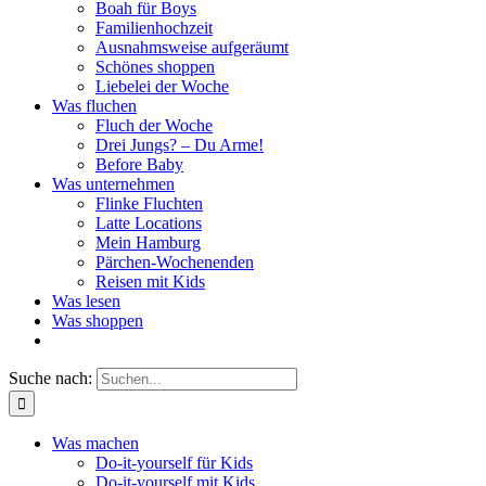
Boah für Boys
Familienhochzeit
Ausnahmsweise aufgeräumt
Schönes shoppen
Liebelei der Woche
Was fluchen
Fluch der Woche
Drei Jungs? – Du Arme!
Before Baby
Was unternehmen
Flinke Fluchten
Latte Locations
Mein Hamburg
Pärchen-Wochenenden
Reisen mit Kids
Was lesen
Was shoppen
Suche nach:
Was machen
Do-it-yourself für Kids
Do-it-yourself mit Kids