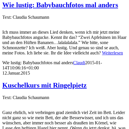
Wie lustig: Babybauchfotos mal anders
Text: Claudia Schaumann
Ich muss immer an dieses Lied denken, wenn ich mir jetzt meine
Babybauchfotos angucke. Kennt ihr das? “Zwei Apfelsinen im Haar
und an den Hüften Bananen…lalalalalala.” Wie bitte, sone
Schmonzette? Ich weiß. Aber lustig. Und genau so sind se auch,
meine Fotos. Ich liebe sie. Ihr die Idee vielleicht auch?
Weiterlesen
Wie lustig: Babybauchfotos mal anders
Claudi
2015-01-
14T10:06:16+01:00
12.Januar.2015
Kuschelkurs mit Ringelpietz
Text: Claudia Schaumann
Ganz ehrlich, wir verbringen grad ziemlich viel Zeit im Bett. Leider
nicht ganz so wie mein Bett, der alte Besserwisser, und ich uns das
wünschen, aber immer noch besser als draußen im Körnel, wie
Lasse den heftigen Hagel hier nennt. (Wenn du jetzt denkst, hä, was