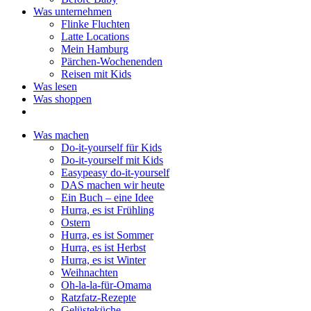
Was unternehmen
Flinke Fluchten
Latte Locations
Mein Hamburg
Pärchen-Wochenenden
Reisen mit Kids
Was lesen
Was shoppen
Was machen
Do-it-yourself für Kids
Do-it-yourself mit Kids
Easypeasy do-it-yourself
DAS machen wir heute
Ein Buch – eine Idee
Hurra, es ist Frühling
Ostern
Hurra, es ist Sommer
Hurra, es ist Herbst
Hurra, es ist Winter
Weihnachten
Oh-la-la-für-Omama
Ratzfatz-Rezepte
Gelüsteküche