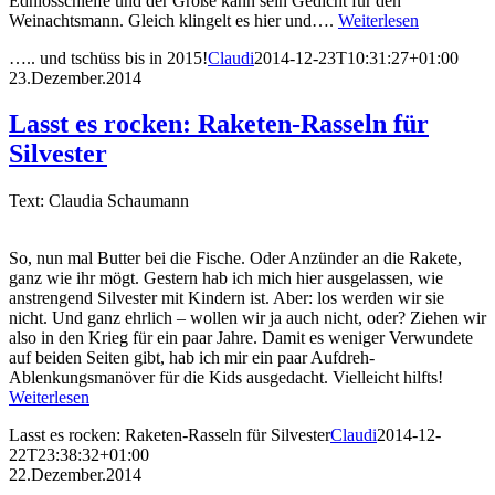
Ednlosschleife und der Große kann sein Gedicht für den
Weinachtsmann. Gleich klingelt es hier und….
Weiterlesen
….. und tschüss bis in 2015!
Claudi
2014-12-23T10:31:27+01:00
23.Dezember.2014
Lasst es rocken: Raketen-Rasseln für
Silvester
Text: Claudia Schaumann
So, nun mal Butter bei die Fische. Oder Anzünder an die Rakete,
ganz wie ihr mögt. Gestern hab ich mich hier ausgelassen, wie
anstrengend Silvester mit Kindern ist. Aber: los werden wir sie
nicht. Und ganz ehrlich – wollen wir ja auch nicht, oder? Ziehen wir
also in den Krieg für ein paar Jahre. Damit es weniger Verwundete
auf beiden Seiten gibt, hab ich mir ein paar Aufdreh-
Ablenkungsmanöver für die Kids ausgedacht. Vielleicht hilfts!
Weiterlesen
Lasst es rocken: Raketen-Rasseln für Silvester
Claudi
2014-12-
22T23:38:32+01:00
22.Dezember.2014