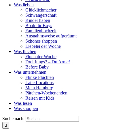
Was lieben
Glücklichmacher
Schwangerschaft
Kinder haben
Boah für Boys
Familienhochzeit
Ausnahmsweise aufgeräumt
Schönes shoppen
Liebelei der Woche
Was fluchen
Fluch der Woche
Drei Jungs? – Du Arme!
Before Baby
Was unternehmen
Flinke Fluchten
Latte Locations
Mein Hamburg
Pärchen-Wochenenden
Reisen mit Kids
Was lesen
Was shoppen
Suche nach: