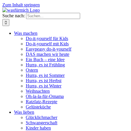
Zum Inhalt springen
Suche nach:
Was machen
Do-it-yourself für Kids
Do-it-yourself mit Kids
Easypeasy do-it-yourself
DAS machen wir heute
Ein Buch – eine Idee
Hurra, es ist Frühling
Ostern
Hurra, es ist Sommer
Hurra, es ist Herbst
Hurra, es ist Winter
Weihnachten
Oh-la-la-für-Omama
Ratzfatz-Rezepte
Gelüsteküche
Was lieben
Glücklichmacher
Schwangerschaft
Kinder haben