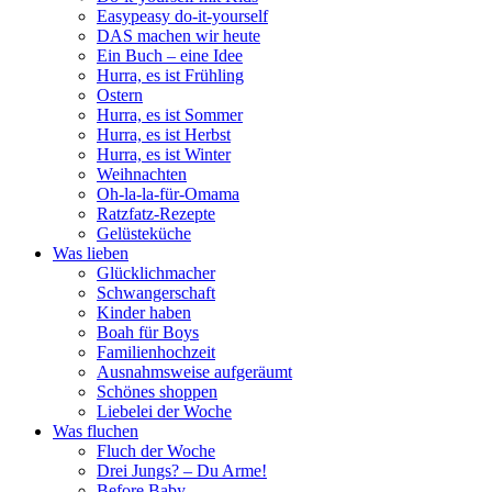
Easypeasy do-it-yourself
DAS machen wir heute
Ein Buch – eine Idee
Hurra, es ist Frühling
Ostern
Hurra, es ist Sommer
Hurra, es ist Herbst
Hurra, es ist Winter
Weihnachten
Oh-la-la-für-Omama
Ratzfatz-Rezepte
Gelüsteküche
Was lieben
Glücklichmacher
Schwangerschaft
Kinder haben
Boah für Boys
Familienhochzeit
Ausnahmsweise aufgeräumt
Schönes shoppen
Liebelei der Woche
Was fluchen
Fluch der Woche
Drei Jungs? – Du Arme!
Before Baby