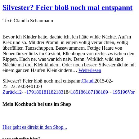
Silvester? Feier bloß noch mal entspannt
Text: Claudia Schaumann
Bevor ich Kinder hatte, dachte ich, ich hätte wilde Nächte. Auf´m
Kiez und so. Mit drei Promill in einem völlig verrauchten, völlig
überfüllten Tanzschuppen. Basswummern. Fettige Haare von
Nebentänzer links im Gesicht, Ellenbogen von rechts zwischen den
Rippen. Hach ne, was war ich naiv. Denn: Wirklich wild sind
Nächte mit drei Kleinkindern. Oder noch besser: Silvesternächte mit
einem ganzen Haufen Kleinkindern…
Weiterlesen
Silvester? Feier bloß noch mal entspannt
Claudi
2015-02-
25T22:59:08+01:00
Zurück
1
2
···
179
180
181
182
183
184
185
186
187
188
189
···
195
196
Vor
Mein Kochbuch bei uns im Shop
Hier geht es direkt in den Shop...