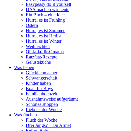
Easypeasy do-it-yourself
DAS machen wir heute
Ein Buch – eine Idee
Hurra, es ist Frühling
Ostern
Hurra, es ist Sommer
Hurra, es ist Herbst
Hurra, es ist Winter
Weihnachten
Oh-la-la-für-Omama
Ratzfatz-Rezepte
Gelüsteküche
Was lieben
Glücklichmacher
Schwangerschaft
Kinder haben
Boah für Boys
Familienhochzeit
Ausnahmsweise aufgeräumt
Schönes shoppen
Liebelei der Woche
Was fluchen
Fluch der Woche
Drei Jungs? – Du Arme!
Before Baby