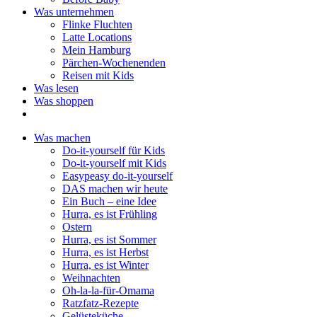
Was unternehmen
Flinke Fluchten
Latte Locations
Mein Hamburg
Pärchen-Wochenenden
Reisen mit Kids
Was lesen
Was shoppen
Was machen
Do-it-yourself für Kids
Do-it-yourself mit Kids
Easypeasy do-it-yourself
DAS machen wir heute
Ein Buch – eine Idee
Hurra, es ist Frühling
Ostern
Hurra, es ist Sommer
Hurra, es ist Herbst
Hurra, es ist Winter
Weihnachten
Oh-la-la-für-Omama
Ratzfatz-Rezepte
Gelüsteküche