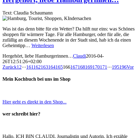
Text: Claudia Schaumann
Was ist das denn bitte für ein Wetter? Da hilft nur eins: was Schönes
shoppen für wärmere Tage. Für alle Hamburger, oder für alle, die
zufällig an diesem Wochenende in der Stadt sind, hab ich da einen
Geheimtipp…
Weiterlesen
Hergehört, liebe Hamburgerinnen…
Claudi
2016-04-
26T12:51:26+02:00
Zurück
1
2
···
161
162
163
164
165
166
167
168
169
170
171
···
195
196
Vor
Mein Kochbuch bei uns im Shop
Hier geht es direkt in den Shop...
wer schreibt hier?
Hallo, ICH BIN CLAUDI, Journalistin und Autorin. Ich erzähle