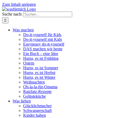
Zum Inhalt springen
Suche nach:
Was machen
Do-it-yourself für Kids
Do-it-yourself mit Kids
Easypeasy do-it-yourself
DAS machen wir heute
Ein Buch – eine Idee
Hurra, es ist Frühling
Ostern
Hurra, es ist Sommer
Hurra, es ist Herbst
Hurra, es ist Winter
Weihnachten
Oh-la-la-für-Omama
Ratzfatz-Rezepte
Gelüsteküche
Was lieben
Glücklichmacher
Schwangerschaft
Kinder haben