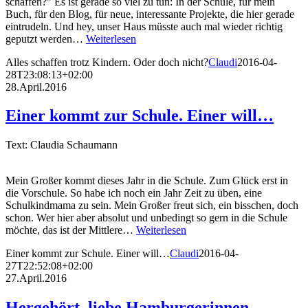
schaffen?” Es ist gerade so viel zu tun: In der Schule, für mein
Buch, für den Blog, für neue, interessante Projekte, die hier gerade
eintrudeln. Und hey, unser Haus müsste auch mal wieder richtig
geputzt werden…
Weiterlesen
Alles schaffen trotz Kindern. Oder doch nicht?
Claudi
2016-04-
28T23:08:13+02:00
28.April.2016
Einer kommt zur Schule. Einer will…
Text: Claudia Schaumann
Mein Großer kommt dieses Jahr in die Schule. Zum Glück erst in
die Vorschule. So habe ich noch ein Jahr Zeit zu üben, eine
Schulkindmama zu sein. Mein Großer freut sich, ein bisschen, doch
schon. Wer hier aber absolut und unbedingt so gern in die Schule
möchte, das ist der Mittlere…
Weiterlesen
Einer kommt zur Schule. Einer will…
Claudi
2016-04-
27T22:52:08+02:00
27.April.2016
Hergehört, liebe Hamburgerinnen…