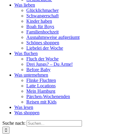
Was lieben
Glücklichmacher
Schwangerschaft
Kinder haben
Boah für Boys
Familienhochzeit
Ausnahmsweise aufgeräumt
Schönes shoppen
Liebelei der Woche
Was fluchen
Fluch der Woche
Drei Jungs? – Du Arme!
Before Baby
Was unternehmen
Flinke Fluchten
Latte Locations
Mein Hamburg
Pärchen-Wochenenden
Reisen mit Kids
Was lesen
Was shoppen
Suche nach: