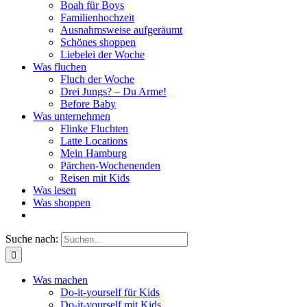
Boah für Boys
Familienhochzeit
Ausnahmsweise aufgeräumt
Schönes shoppen
Liebelei der Woche
Was fluchen
Fluch der Woche
Drei Jungs? – Du Arme!
Before Baby
Was unternehmen
Flinke Fluchten
Latte Locations
Mein Hamburg
Pärchen-Wochenenden
Reisen mit Kids
Was lesen
Was shoppen
Suche nach:
Was machen
Do-it-yourself für Kids
Do-it-yourself mit Kids