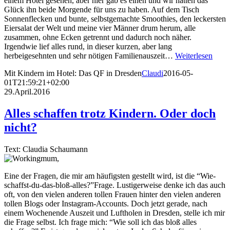
einem Hotel gesehen, aber hier gab es einen und wir hatten das
Glück ihn beide Morgende für uns zu haben. Auf dem Tisch
Sonnenflecken und bunte, selbstgemachte Smoothies, den leckersten
Eiersalat der Welt und meine vier Männer drum herum, alle
zusammen, ohne Ecken getrennt und dadurch noch näher.
Irgendwie lief alles rund, in dieser kurzen, aber lang
herbeigesehnten und sehr nötigen Familienauszeit…
Weiterlesen
Mit Kindern im Hotel: Das QF in Dresden
Claudi
2016-05-
01T21:59:21+02:00
29.April.2016
Alles schaffen trotz Kindern. Oder doch
nicht?
Text: Claudia Schaumann
Eine der Fragen, die mir am häufigsten gestellt wird, ist die “Wie-
schaffst-du-das-bloß-alles?”Frage. Lustigerweise denke ich das auch
oft, von den vielen anderen tollen Frauen hinter den vielen anderen
tollen Blogs oder Instagram-Accounts. Doch jetzt gerade, nach
einem Wochenende Auszeit und Luftholen in Dresden, stelle ich mir
die Frage selbst. Ich frage mich: “Wie soll ich das bloß alles