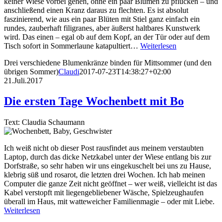
keiner Wiese vorbei gehen, ohne ein paar Blumen zu pflücken – und
anschließend einen Kranz daraus zu flechten. Es ist absolut
faszinierend, wie aus ein paar Blüten mit Stiel ganz einfach ein
rundes, zauberhaft filigranes, aber äußerst haltbares Kunstwerk
wird. Das einen – egal ob auf dem Kopf, an der Tür oder auf dem
Tisch sofort in Sommerlaune katapultiert…
Weiterlesen
Drei verschiedene Blumenkränze binden für Mittsommer (und den
übrigen Sommer)
Claudi
2017-07-23T14:38:27+02:00
21.Juli.2017
Die ersten Tage Wochenbett mit Bo
Text: Claudia Schaumann
Ich weiß nicht ob dieser Post rausfindet aus meinem verstaubten
Laptop, durch das dicke Netzkabel unter der Wiese entlang bis zur
Dorfstraße, so sehr haben wir uns eingekuschelt bei uns zu Hause,
klebrig süß und rosarot, die letzten drei Wochen. Ich hab meinen
Computer die ganze Zeit nicht geöffnet – wer weiß, vielleicht ist das
Kabel verstopft mit liegengebliebener Wäsche, Spielzeughaufen
überall im Haus, mit watteweicher Familienmagie – oder mit Liebe.
Weiterlesen