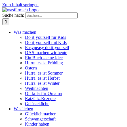
Zum Inhalt springen
Suche nach:
Was machen
Do-it-yourself für Kids
Do-it-yourself mit Kids
Easypeasy do-it-yourself
DAS machen wir heute
Ein Buch – eine Idee
Hurra, es ist Frühling
Ostern
Hurra, es ist Sommer
Hurra, es ist Herbst
Hurra, es ist Winter
Weihnachten
Oh-la-la-für-Omama
Ratzfatz-Rezepte
Gelüsteküche
Was lieben
Glücklichmacher
Schwangerschaft
Kinder haben