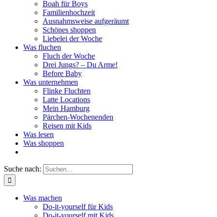
Boah für Boys
Familienhochzeit
Ausnahmsweise aufgeräumt
Schönes shoppen
Liebelei der Woche
Was fluchen
Fluch der Woche
Drei Jungs? – Du Arme!
Before Baby
Was unternehmen
Flinke Fluchten
Latte Locations
Mein Hamburg
Pärchen-Wochenenden
Reisen mit Kids
Was lesen
Was shoppen
Suche nach:
Was machen
Do-it-yourself für Kids
Do-it-yourself mit Kids