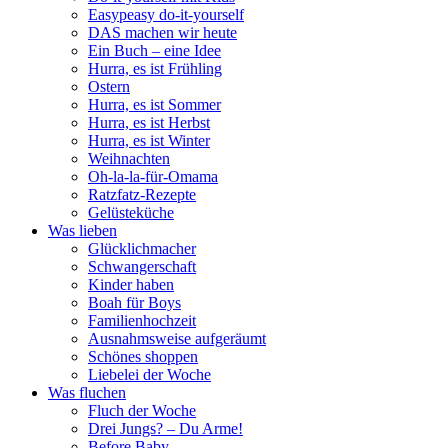
Easypeasy do-it-yourself
DAS machen wir heute
Ein Buch – eine Idee
Hurra, es ist Frühling
Ostern
Hurra, es ist Sommer
Hurra, es ist Herbst
Hurra, es ist Winter
Weihnachten
Oh-la-la-für-Omama
Ratzfatz-Rezepte
Gelüsteküche
Was lieben
Glücklichmacher
Schwangerschaft
Kinder haben
Boah für Boys
Familienhochzeit
Ausnahmsweise aufgeräumt
Schönes shoppen
Liebelei der Woche
Was fluchen
Fluch der Woche
Drei Jungs? – Du Arme!
Before Baby