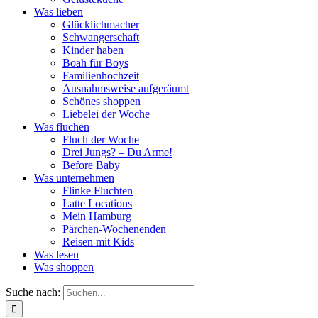
Was lieben
Glücklichmacher
Schwangerschaft
Kinder haben
Boah für Boys
Familienhochzeit
Ausnahmsweise aufgeräumt
Schönes shoppen
Liebelei der Woche
Was fluchen
Fluch der Woche
Drei Jungs? – Du Arme!
Before Baby
Was unternehmen
Flinke Fluchten
Latte Locations
Mein Hamburg
Pärchen-Wochenenden
Reisen mit Kids
Was lesen
Was shoppen
Suche nach: