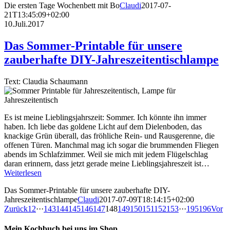
Die ersten Tage Wochenbett mit Bo
Claudi
2017-07-
21T13:45:09+02:00
10.Juli.2017
Das Sommer-Printable für unsere
zauberhafte DIY-Jahreszeitentischlampe
Text: Claudia Schaumann
Es ist meine Lieblingsjahrszeit: Sommer. Ich könnte ihn immer
haben. Ich liebe das goldene Licht auf dem Dielenboden, das
knackige Grün überall, das fröhliche Rein- und Rausgerenne, die
offenen Türen. Manchmal mag ich sogar die brummenden Fliegen
abends im Schlafzimmer. Weil sie mich mit jedem Flügelschlag
daran erinnern, dass jetzt gerade meine Lieblingsjahreszeit ist…
Weiterlesen
Das Sommer-Printable für unsere zauberhafte DIY-
Jahreszeitentischlampe
Claudi
2017-07-09T18:14:15+02:00
Zurück
1
2
···
143
144
145
146
147
148
149
150
151
152
153
···
195
196
Vor
Mein Kochbuch bei uns im Shop