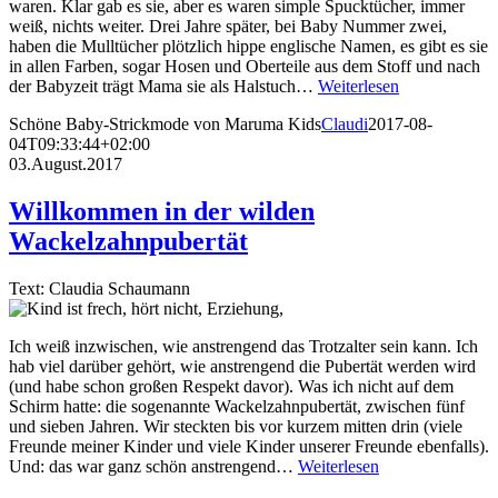
waren. Klar gab es sie, aber es waren simple Spucktücher, immer
weiß, nichts weiter. Drei Jahre später, bei Baby Nummer zwei,
haben die Mulltücher plötzlich hippe englische Namen, es gibt es sie
in allen Farben, sogar Hosen und Oberteile aus dem Stoff und nach
der Babyzeit trägt Mama sie als Halstuch…
Weiterlesen
Schöne Baby-Strickmode von Maruma Kids
Claudi
2017-08-
04T09:33:44+02:00
03.August.2017
Willkommen in der wilden
Wackelzahnpubertät
Text: Claudia Schaumann
Ich weiß inzwischen, wie anstrengend das Trotzalter sein kann. Ich
hab viel darüber gehört, wie anstrengend die Pubertät werden wird
(und habe schon großen Respekt davor). Was ich nicht auf dem
Schirm hatte: die sogenannte Wackelzahnpubertät, zwischen fünf
und sieben Jahren. Wir steckten bis vor kurzem mitten drin (viele
Freunde meiner Kinder und viele Kinder unserer Freunde ebenfalls).
Und: das war ganz schön anstrengend…
Weiterlesen