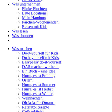
Was unternehmen
Flinke Fluchten
Latte Locations
Mein Hamburg
Pärchen-Wochenenden
Reisen mit Kids
Was lesen
Was shoppen
Was machen
Do-it-yourself für Kids
Do-it-yourself mit Kids
Easypeasy do-it-yourself
DAS machen wir heute
Ein Buch – eine Idee
Hurra, es ist Frühling
Ostern
Hurra, es ist Sommer
Hurra, es ist Herbst
Hurra, es ist Winter
Weihnachten
Oh-la-la-für-Omama
Ratzfatz-Rezepte
Gelüsteküche