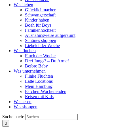
Was lieben
Glücklichmacher
Schwangerschaft
Kinder haben
Boah für Boys
Familienhochzeit
Ausnahmsweise aufgeräumt
Schönes shoppen
Liebelei der Woche
Was fluchen
Fluch der Woche
Drei Jungs? – Du Arme!
Before Baby
Was unternehmen
Flinke Fluchten
Latte Locations
Mein Hamburg
Pärchen-Wochenenden
Reisen mit Kids
Was lesen
Was shoppen
Suche nach: