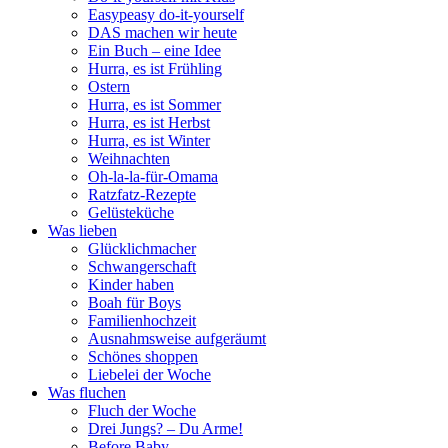
Easypeasy do-it-yourself
DAS machen wir heute
Ein Buch – eine Idee
Hurra, es ist Frühling
Ostern
Hurra, es ist Sommer
Hurra, es ist Herbst
Hurra, es ist Winter
Weihnachten
Oh-la-la-für-Omama
Ratzfatz-Rezepte
Gelüsteküche
Was lieben
Glücklichmacher
Schwangerschaft
Kinder haben
Boah für Boys
Familienhochzeit
Ausnahmsweise aufgeräumt
Schönes shoppen
Liebelei der Woche
Was fluchen
Fluch der Woche
Drei Jungs? – Du Arme!
Before Baby