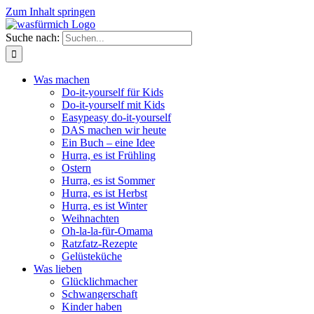
Zum Inhalt springen
Suche nach:
Was machen
Do-it-yourself für Kids
Do-it-yourself mit Kids
Easypeasy do-it-yourself
DAS machen wir heute
Ein Buch – eine Idee
Hurra, es ist Frühling
Ostern
Hurra, es ist Sommer
Hurra, es ist Herbst
Hurra, es ist Winter
Weihnachten
Oh-la-la-für-Omama
Ratzfatz-Rezepte
Gelüsteküche
Was lieben
Glücklichmacher
Schwangerschaft
Kinder haben