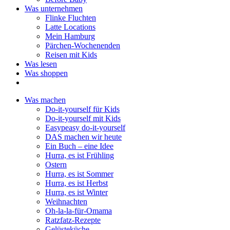
Was unternehmen
Flinke Fluchten
Latte Locations
Mein Hamburg
Pärchen-Wochenenden
Reisen mit Kids
Was lesen
Was shoppen
Was machen
Do-it-yourself für Kids
Do-it-yourself mit Kids
Easypeasy do-it-yourself
DAS machen wir heute
Ein Buch – eine Idee
Hurra, es ist Frühling
Ostern
Hurra, es ist Sommer
Hurra, es ist Herbst
Hurra, es ist Winter
Weihnachten
Oh-la-la-für-Omama
Ratzfatz-Rezepte
Gelüsteküche