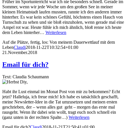
Früher im Sportunterricht war ich nie besonders schnell. Gerade im
Sommer, wenn wir jede Woche um den großen See in meiner
kleinen Heimatstadt laufen mussten, rannte ich den anderen immer
hinterher. Es war kein schönes Gefühl, höchstens einen Hauch von
Turnschuh zu sehen und sie bloß einzuholen, wenn gerade mal eine
Ampel rot war. Heute fühle ich mich ähnlich, bloß renne ich heute
dem Leben hinterher…
Weiterlesen
Auf die Plätze, fertig, los: Von meinem Dauerwettlauf mit dem
Leben
Claudi
2018-11-22T10:32:54+01:00
21.November.2018
Email für dich?
Text: Claudia Schaumann
Habt ihr Lust einmal im Monat Post von mir zu bekommen? Echt
jetzt? Halleluja, ich freue mich! Ich habe es tatsächlich geschafft,
meine Newsletter-Idee in die Tat umzusetzen und meinen ersten
geschrieben, der – wenn alles gut geht – morgen das erste mal
rausgeht. Wenn ihr dabei sein wollt, tragt euch noch schnell ein
(ganz unten in der rechten Spalte…)
Weiterlesen
Email für dich?
Claudi
2018-11-21T21:50:41+01:00