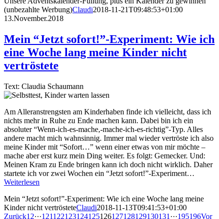
Unsere Adventskalender-Füllung, plus ein Kalender zu gewinnen
(unbezahlte Werbung)
Claudi
2018-11-21T09:48:53+01:00
13.November.2018
Mein “Jetzt sofort!”-Experiment: Wie ich
eine Woche lang meine Kinder nicht
vertröstete
Text: Claudia Schaumann
Am Alleranstrengsten am Kinderhaben finde ich vielleicht, dass ich
nichts mehr in Ruhe zu Ende machen kann. Dabei bin ich ein
absoluter “Wenn-ich-es-mache,-mache-ich-es-richtig”-Typ. Alles
andere macht mich wahnsinnig. Immer mal wieder vertröste ich also
meine Kinder mit “Sofort…” wenn einer etwas von mir möchte –
mache aber erst kurz mein Ding weiter. Es folgt: Gemecker. Und:
Meinen Kram zu Ende bringen kann ich doch nicht wirklich. Daher
startete ich vor zwei Wochen ein “Jetzt sofort!”-Experiment…
Weiterlesen
Mein “Jetzt sofort!”-Experiment: Wie ich eine Woche lang meine
Kinder nicht vertröstete
Claudi
2018-11-13T09:41:53+01:00
Zurück
1
2
···
121
122
123
124
125
126
127
128
129
130
131
···
195
196
Vor