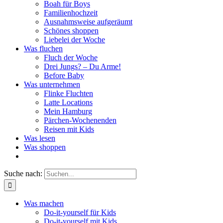
Boah für Boys
Familienhochzeit
Ausnahmsweise aufgeräumt
Schönes shoppen
Liebelei der Woche
Was fluchen
Fluch der Woche
Drei Jungs? – Du Arme!
Before Baby
Was unternehmen
Flinke Fluchten
Latte Locations
Mein Hamburg
Pärchen-Wochenenden
Reisen mit Kids
Was lesen
Was shoppen
Suche nach:
Was machen
Do-it-yourself für Kids
Do-it-yourself mit Kids