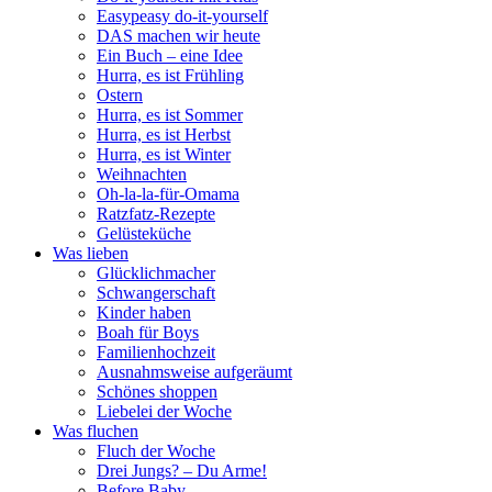
Easypeasy do-it-yourself
DAS machen wir heute
Ein Buch – eine Idee
Hurra, es ist Frühling
Ostern
Hurra, es ist Sommer
Hurra, es ist Herbst
Hurra, es ist Winter
Weihnachten
Oh-la-la-für-Omama
Ratzfatz-Rezepte
Gelüsteküche
Was lieben
Glücklichmacher
Schwangerschaft
Kinder haben
Boah für Boys
Familienhochzeit
Ausnahmsweise aufgeräumt
Schönes shoppen
Liebelei der Woche
Was fluchen
Fluch der Woche
Drei Jungs? – Du Arme!
Before Baby