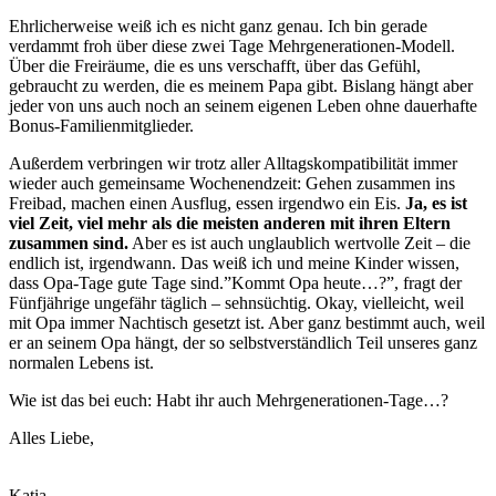
Ehrlicherweise weiß ich es nicht ganz genau. Ich bin gerade
verdammt froh über diese zwei Tage Mehrgenerationen-Modell.
Über die Freiräume, die es uns verschafft, über das Gefühl,
gebraucht zu werden, die es meinem Papa gibt. Bislang hängt aber
jeder von uns auch noch an seinem eigenen Leben ohne dauerhafte
Bonus-Familienmitglieder.
Außerdem verbringen wir trotz aller Alltagskompatibilität immer
wieder auch gemeinsame Wochenendzeit: Gehen zusammen ins
Freibad, machen einen Ausflug, essen irgendwo ein Eis.
Ja, es ist
viel Zeit, viel mehr als die meisten anderen mit ihren Eltern
zusammen sind.
Aber es ist auch unglaublich wertvolle Zeit – die
endlich ist, irgendwann. Das weiß ich und meine Kinder wissen,
dass Opa-Tage gute Tage sind.”Kommt Opa heute…?”, fragt der
Fünfjährige ungefähr täglich – sehnsüchtig. Okay, vielleicht, weil
mit Opa immer Nachtisch gesetzt ist. Aber ganz bestimmt auch, weil
er an seinem Opa hängt, der so selbstverständlich Teil unseres ganz
normalen Lebens ist.
Wie ist das bei euch: Habt ihr auch Mehrgenerationen-Tage…?
Alles Liebe,
Katia