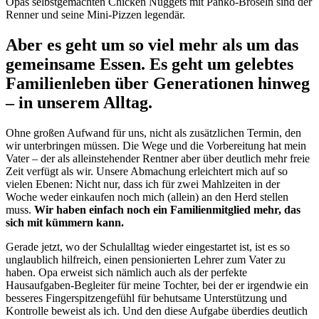
Opas selbstgemachten Chicken Nuggets mit Panko-Bröseln sind der
Renner und seine Mini-Pizzen legendär.
Aber es geht um so viel mehr als um das
gemeinsame Essen. Es geht um gelebtes
Familienleben über Generationen hinweg
– in unserem Alltag.
Ohne großen Aufwand für uns, nicht als zusätzlichen Termin, den
wir unterbringen müssen. Die Wege und die Vorbereitung hat mein
Vater – der als alleinstehender Rentner aber über deutlich mehr freie
Zeit verfügt als wir. Unsere Abmachung erleichtert mich auf so
vielen Ebenen: Nicht nur, dass ich für zwei Mahlzeiten in der
Woche weder einkaufen noch mich (allein) an den Herd stellen
muss.
Wir haben einfach noch ein Familienmitglied mehr, das
sich mit kümmern kann.
Gerade jetzt, wo der Schulalltag wieder eingestartet ist, ist es so
unglaublich hilfreich, einen pensionierten Lehrer zum Vater zu
haben. Opa erweist sich nämlich auch als der perfekte
Hausaufgaben-Begleiter für meine Tochter, bei der er irgendwie ein
besseres Fingerspitzengefühl für behutsame Unterstützung und
Kontrolle beweist als ich. Und den diese Aufgabe überdies deutlich