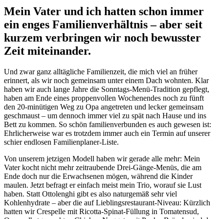
Mein Vater und ich hatten schon immer
ein enges Familienverhältnis – aber seit
kurzem verbringen wir noch bewusster
Zeit miteinander.
Und zwar ganz alltägliche Familienzeit, die mich viel an früher
erinnert, als wir noch gemeinsam unter einem Dach wohnten. Klar
haben wir auch lange Jahre die Sonntags-Menü-Tradition gepflegt,
haben am Ende eines proppenvollen Wochenendes noch zu fünft
den 20-minütigen Weg zu Opa angetreten und lecker gemeinsam
geschmaust – um dennoch immer viel zu spät nach Hause und ins
Bett zu kommen. So schön familienverbunden es auch gewesen ist:
Ehrlicherweise war es trotzdem immer auch ein Termin auf unserer
schier endlosen Familienplaner-Liste.
Von unserem jetzigen Modell haben wir gerade alle mehr: Mein
Vater kocht nicht mehr zeitraubende Drei-Gänge-Menüs, die am
Ende doch nur die Erwachsenen mögen, während die Kinder
maulen. Jetzt befragt er einfach meist mein Trio, worauf sie Lust
haben. Statt Ottolenghi gibt es also naturgemäß sehr viel
Kohlenhydrate – aber die auf Lieblingsrestaurant-Niveau: Kürzlich
hatten wir Crespelle mit Ricotta-Spinat-Füllung in Tomatensud,