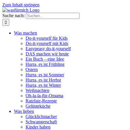
Zum Inhalt springen
Suche nach:
Was machen
Do-it-yourself für Kids
Do-it-yourself mit Kids
Easypeasy do-it-yourself
DAS machen wir heute
Ein Buch – eine Idee
Hurra, es ist Frühling
Ostern
Hurra, es ist Sommer
Hurra, es ist Herbst
Hurra, es ist Winter
Weihnachten
Oh-la-la-für-Omama
Ratzfatz-Rezepte
Gelüsteküche
Was lieben
Glücklichmacher
Schwangerschaft
Kinder haben