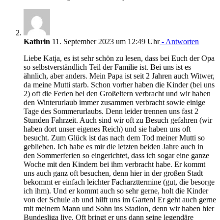
Kathrin
11. September 2023 um 12:49 Uhr
- Antworten
Liebe Katja, es ist sehr schön zu lesen, dass bei Euch der Opa
so selbstverständlich Teil der Familie ist. Bei uns ist es
ähnlich, aber anders. Mein Papa ist seit 2 Jahren auch Witwer,
da meine Mutti starb. Schon vorher haben die Kinder (bei uns
2) oft die Ferien bei den Großeltern verbracht und wir haben
den Winterurlaub immer zusammen verbracht sowie einige
Tage des Sommerurlaubs. Denn leider trennen uns fast 2
Stunden Fahrzeit. Auch sind wir oft zu Besuch gefahren (wir
haben dort unser eigenes Reich) und sie haben uns oft
besucht. Zum Glück ist das nach dem Tod meiner Mutti so
geblieben. Ich habe es mir die letzten beiden Jahre auch in
den Sommerferien so eingerichtet, dass ich sogar eine ganze
Woche mit den Kindern bei ihm verbracht habe. Er kommt
uns auch ganz oft besuchen, denn hier in der großen Stadt
bekommt er einfach leichter Facharzttermine (gut, die besorge
ich ihm). Und er kommt auch so sehr gerne, holt die Kinder
von der Schule ab und hilft uns im Garten! Er geht auch gerne
mit meinem Mann und Sohn ins Stadion, denn wir haben hier
Bundesliga live. Oft bringt er uns dann seine legendäre