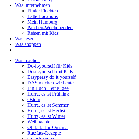
Was unternehmen
Flinke Fluchten
Latte Locations
Mein Hamburg
Pärchen-Wochenenden
Reisen mit Kids
Was lesen
Was shoppen
Was machen
Do-it-yourself für Kids
Do-it-yourself mit Kids
Easypeasy do-it-yourself
DAS machen wir heute
Ein Buch – eine Idee
Hurra, es ist Frühling
Ostern
Hurra, es ist Sommer
Hurra, es ist Herbst
Hurra, es ist Winter
Weihnachten
Oh-la-la-für-Omama
Ratzfatz-Rezepte
Gelüsteküche