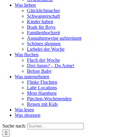
Was lieben
Glücklichmacher
Schwangerschaft
Kinder haben
Boah für Boys
Familienhochzeit
Ausnahmsweise aufgeräumt
Schönes shoppen
Liebelei der Woche
Was fluchen
Fluch der Woche
Drei Jungs? – Du Arme!
Before Baby
Was unternehmen
Flinke Fluchten
Latte Locations
Mein Hamburg
Pärchen-Wochenenden
Reisen mit Kids
Was lesen
Was shoppen
Suche nach: