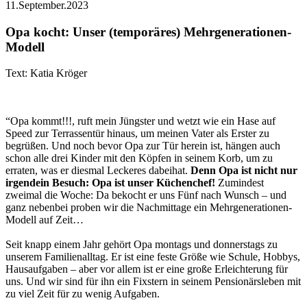
11.September.2023
Opa kocht: Unser (temporäres) Mehrgenerationen-
Modell
Text: Katia Kröger
“Opa kommt!!!, ruft mein Jüngster und wetzt wie ein Hase auf
Speed zur Terrassentür hinaus, um meinen Vater als Erster zu
begrüßen. Und noch bevor Opa zur Tür herein ist, hängen auch
schon alle drei Kinder mit den Köpfen in seinem Korb, um zu
erraten, was er diesmal Leckeres dabeihat.
Denn Opa ist nicht nur
irgendein Besuch: Opa ist unser Küchenchef!
Zumindest
zweimal die Woche: Da bekocht er uns Fünf nach Wunsch – und
ganz nebenbei proben wir die Nachmittage ein Mehrgenerationen-
Modell auf Zeit…
Seit knapp einem Jahr gehört Opa montags und donnerstags zu
unserem Familienalltag. Er ist eine feste Größe wie Schule, Hobbys,
Hausaufgaben – aber vor allem ist er eine große Erleichterung für
uns. Und wir sind für ihn ein Fixstern in seinem Pensionärsleben mit
zu viel Zeit für zu wenig Aufgaben.