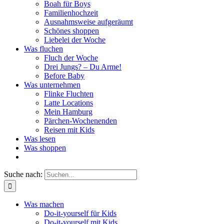
Boah für Boys
Familienhochzeit
Ausnahmsweise aufgeräumt
Schönes shoppen
Liebelei der Woche
Was fluchen
Fluch der Woche
Drei Jungs? – Du Arme!
Before Baby
Was unternehmen
Flinke Fluchten
Latte Locations
Mein Hamburg
Pärchen-Wochenenden
Reisen mit Kids
Was lesen
Was shoppen
Suche nach:
Was machen
Do-it-yourself für Kids
Do-it-yourself mit Kids