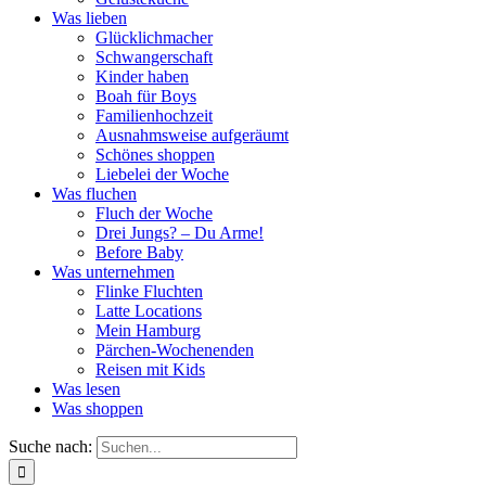
Was lieben
Glücklichmacher
Schwangerschaft
Kinder haben
Boah für Boys
Familienhochzeit
Ausnahmsweise aufgeräumt
Schönes shoppen
Liebelei der Woche
Was fluchen
Fluch der Woche
Drei Jungs? – Du Arme!
Before Baby
Was unternehmen
Flinke Fluchten
Latte Locations
Mein Hamburg
Pärchen-Wochenenden
Reisen mit Kids
Was lesen
Was shoppen
Suche nach: