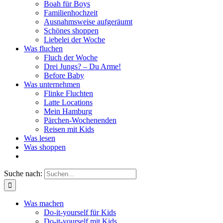
Boah für Boys
Familienhochzeit
Ausnahmsweise aufgeräumt
Schönes shoppen
Liebelei der Woche
Was fluchen
Fluch der Woche
Drei Jungs? – Du Arme!
Before Baby
Was unternehmen
Flinke Fluchten
Latte Locations
Mein Hamburg
Pärchen-Wochenenden
Reisen mit Kids
Was lesen
Was shoppen
Suche nach:
Was machen
Do-it-yourself für Kids
Do-it-yourself mit Kids