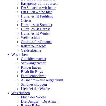
Easypeasy do-it-yourself
DAS machen wir heute
Ein Buch – eine Idee
Hurra, es ist Frühling
Ostern
Hurra, es ist Sommer
Hurra, es ist Herbst
Hurra, es ist Winter
Weihnachten
Oh-la-la-für-Omama
Ratzfatz-Rezepte
Gelüsteküche
Was lieben
Glücklichmacher
Schwangerschaft
Kinder haben
Boah für Boys
Familienhochzeit
Ausnahmsweise aufgeräumt
Schönes shoppen
Liebelei der Woche
Was fluchen
Fluch der Woche
Drei Jungs? – Du Arme!
Before Baby