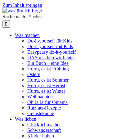
Zum Inhalt springen
Suche nach:
Was machen
Do-it-yourself für Kids
Do-it-yourself mit Kids
Easypeasy do-it-yourself
DAS machen wir heute
Ein Buch – eine Idee
Hurra, es ist Frühling
Ostern
Hurra, es ist Sommer
Hurra, es ist Herbst
Hurra, es ist Winter
Weihnachten
Oh-la-la-für-Omama
Ratzfatz-Rezepte
Gelüsteküche
Was lieben
Glücklichmacher
Schwangerschaft
Kinder haben