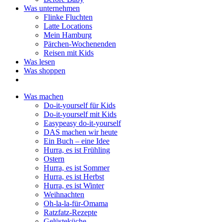
Was unternehmen
Flinke Fluchten
Latte Locations
Mein Hamburg
Pärchen-Wochenenden
Reisen mit Kids
Was lesen
Was shoppen
Was machen
Do-it-yourself für Kids
Do-it-yourself mit Kids
Easypeasy do-it-yourself
DAS machen wir heute
Ein Buch – eine Idee
Hurra, es ist Frühling
Ostern
Hurra, es ist Sommer
Hurra, es ist Herbst
Hurra, es ist Winter
Weihnachten
Oh-la-la-für-Omama
Ratzfatz-Rezepte
Gelüsteküche