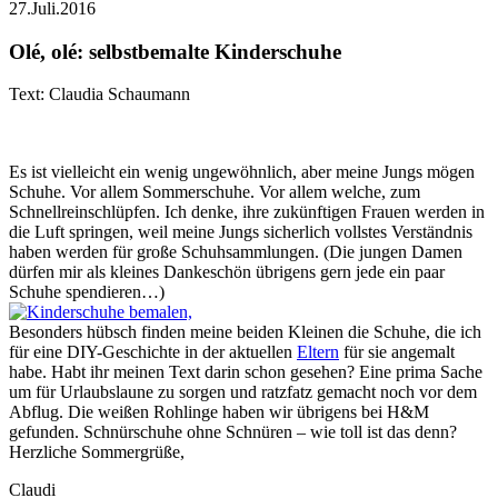
27.Juli.2016
Olé, olé: selbstbemalte Kinderschuhe
Text: Claudia Schaumann
Es ist vielleicht ein wenig ungewöhnlich, aber meine Jungs mögen
Schuhe. Vor allem Sommerschuhe. Vor allem welche, zum
Schnellreinschlüpfen. Ich denke, ihre zukünftigen Frauen werden in
die Luft springen, weil meine Jungs sicherlich vollstes Verständnis
haben werden für große Schuhsammlungen. (Die jungen Damen
dürfen mir als kleines Dankeschön übrigens gern jede ein paar
Schuhe spendieren…)
Besonders hübsch finden meine beiden Kleinen die Schuhe, die ich
für eine DIY-Geschichte in der aktuellen
Eltern
für sie angemalt
habe. Habt ihr meinen Text darin schon gesehen? Eine prima Sache
um für Urlaubslaune zu sorgen und ratzfatz gemacht noch vor dem
Abflug. Die weißen Rohlinge haben wir übrigens bei H&M
gefunden. Schnürschuhe ohne Schnüren – wie toll ist das denn?
Herzliche Sommergrüße,
Claudi