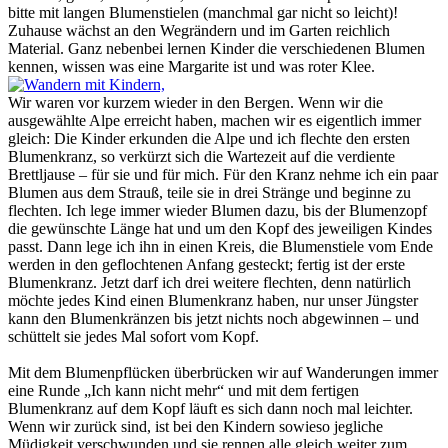
bitte mit langen Blumenstielen (manchmal gar nicht so leicht)!
Zuhause wächst an den Wegrändern und im Garten reichlich
Material. Ganz nebenbei lernen Kinder die verschiedenen Blumen
kennen, wissen was eine Margarite ist und was roter Klee.
Wir waren vor kurzem wieder in den Bergen. Wenn wir die
ausgewählte Alpe erreicht haben, machen wir es eigentlich immer
gleich: Die Kinder erkunden die Alpe und ich flechte den ersten
Blumenkranz, so verkürzt sich die Wartezeit auf die verdiente
Brettljause – für sie und für mich. Für den Kranz nehme ich ein paar
Blumen aus dem Strauß, teile sie in drei Stränge und beginne zu
flechten. Ich lege immer wieder Blumen dazu, bis der Blumenzopf
die gewünschte Länge hat und um den Kopf des jeweiligen Kindes
passt. Dann lege ich ihn in einen Kreis, die Blumenstiele vom Ende
werden in den geflochtenen Anfang gesteckt; fertig ist der erste
Blumenkranz. Jetzt darf ich drei weitere flechten, denn natürlich
möchte jedes Kind einen Blumenkranz haben, nur unser Jüngster
kann den Blumenkränzen bis jetzt nichts noch abgewinnen – und
schüttelt sie jedes Mal sofort vom Kopf.
Mit dem Blumenpflücken überbrücken wir auf Wanderungen immer
eine Runde „Ich kann nicht mehr“ und mit dem fertigen
Blumenkranz auf dem Kopf läuft es sich dann noch mal leichter.
Wenn wir zurück sind, ist bei den Kindern sowieso jegliche
Müdigkeit verschwunden und sie rennen alle gleich weiter zum