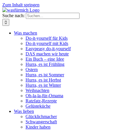
Zum Inhalt springen
Suche nach:
Was machen
Do-it-yourself für Kids
Do-it-yourself mit Kids
Easypeasy do-it-yourself
DAS machen wir heute
Ein Buch – eine Idee
Hurra, es ist Frühling
Ostern
Hurra, es ist Sommer
Hurra, es ist Herbst
Hurra, es ist Winter
Weihnachten
Oh-la-la-für-Omama
Ratzfatz-Rezepte
Gelüsteküche
Was lieben
Glücklichmacher
Schwangerschaft
Kinder haben