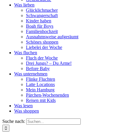
Was lieben
Glücklichmacher
Schwangerschaft
Kinder haben
Boah für Boys
Familienhochzeit
Ausnahmsweise aufgeräumt
Schönes shoppen
Liebelei der Woche
Was fluchen
Fluch der Woche
Drei Jungs? – Du Arme!
Before Baby
Was unternehmen
Flinke Fluchten
Latte Locations
Mein Hamburg
Pärchen-Wochenenden
Reisen mit Kids
Was lesen
Was shoppen
Suche nach: