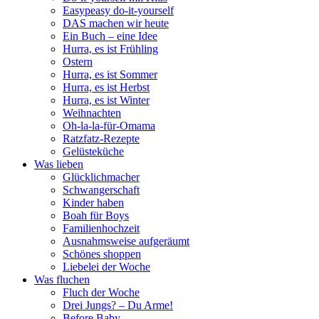
Easypeasy do-it-yourself
DAS machen wir heute
Ein Buch – eine Idee
Hurra, es ist Frühling
Ostern
Hurra, es ist Sommer
Hurra, es ist Herbst
Hurra, es ist Winter
Weihnachten
Oh-la-la-für-Omama
Ratzfatz-Rezepte
Gelüsteküche
Was lieben
Glücklichmacher
Schwangerschaft
Kinder haben
Boah für Boys
Familienhochzeit
Ausnahmsweise aufgeräumt
Schönes shoppen
Liebelei der Woche
Was fluchen
Fluch der Woche
Drei Jungs? – Du Arme!
Before Baby