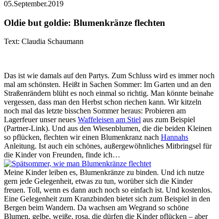
05.September.2019
Oldie but goldie: Blumenkränze flechten
Text: Claudia Schaumann
Das ist wie damals auf den Partys. Zum Schluss wird es immer noch
mal am schönsten. Heißt in Sachen Sommer: Im Garten und an den
Straßenrändern blüht es noch einmal so richtig. Man könnte beinahe
vergessen, dass man den Herbst schon riechen kann. Wir kitzeln
noch mal das letzte bisschen Sommer heraus: Probieren am
Lagerfeuer unser neues
Waffeleisen am Stiel
aus zum Beispiel
(Partner-Link). Und aus den Wiesenblumen, die die beiden Kleinen
so pflücken, flechten wir einen Blumenkranz nach
Hannahs
Anleitung. Ist auch ein schönes, außergewöhnliches Mitbringsel für
die Kinder von Freunden, finde ich…
Meine Kinder leiben es, Blumenkränze zu binden. Und ich nutze
gern jede Gelegenheit, etwas zu tun, worüber sich die Kinder
freuen. Toll, wenn es dann auch noch so einfach ist. Und kostenlos.
Eine Gelegenheit zum Kranzbinden bietet sich zum Beispiel in den
Bergen beim Wandern. Da wachsen am Wegrand so schöne
Blumen, gelbe, weiße, rosa, die dürfen die Kinder pflücken – aber