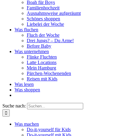
Boah für Boys
Familienhochzeit
Ausnahmsweise aufgeräumt
Schönes shoppen
Liebelei der Woche
Was fluchen
Fluch der Woche
Drei Jungs? – Du Arme!
Before Baby
Was unternehmen
Flinke Fluchten
Latte Locations
Mein Hamburg
Pärchen-Wochenenden
Reisen mit Kids
Was lesen
Was shoppen
Suche nach:
Was machen
Do-it-yourself für Kids
Do-it-yourself mit Kids