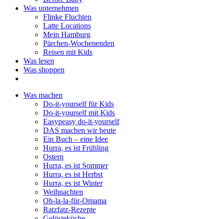
Was unternehmen
Flinke Fluchten
Latte Locations
Mein Hamburg
Pärchen-Wochenenden
Reisen mit Kids
Was lesen
Was shoppen
Was machen
Do-it-yourself für Kids
Do-it-yourself mit Kids
Easypeasy do-it-yourself
DAS machen wir heute
Ein Buch – eine Idee
Hurra, es ist Frühling
Ostern
Hurra, es ist Sommer
Hurra, es ist Herbst
Hurra, es ist Winter
Weihnachten
Oh-la-la-für-Omama
Ratzfatz-Rezepte
Gelüsteküche