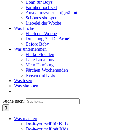
Boah für Boys
Familienhochzeit
Ausnahmsweise aufgeräumt
Schönes shoppen
Liebelei der Woche
Was fluchen
Fluch der Woche
Drei Jungs? – Du Arme!
Before Baby
Was unternehmen
Flinke Fluchten
Latte Locations
Mein Hamburg
Pärchen-Wochenenden
Reisen mit Kids
Was lesen
Was shoppen
Suche nach:
Was machen
Do-it-yourself für Kids
Do-it-yourself mit Kids