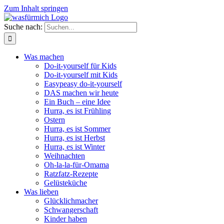
Zum Inhalt springen
Suche nach:
Was machen
Do-it-yourself für Kids
Do-it-yourself mit Kids
Easypeasy do-it-yourself
DAS machen wir heute
Ein Buch – eine Idee
Hurra, es ist Frühling
Ostern
Hurra, es ist Sommer
Hurra, es ist Herbst
Hurra, es ist Winter
Weihnachten
Oh-la-la-für-Omama
Ratzfatz-Rezepte
Gelüsteküche
Was lieben
Glücklichmacher
Schwangerschaft
Kinder haben