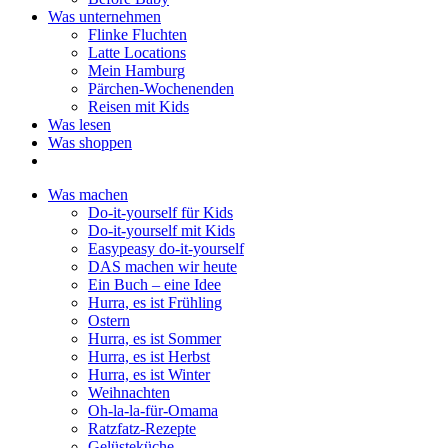
Was unternehmen
Flinke Fluchten
Latte Locations
Mein Hamburg
Pärchen-Wochenenden
Reisen mit Kids
Was lesen
Was shoppen
Was machen
Do-it-yourself für Kids
Do-it-yourself mit Kids
Easypeasy do-it-yourself
DAS machen wir heute
Ein Buch – eine Idee
Hurra, es ist Frühling
Ostern
Hurra, es ist Sommer
Hurra, es ist Herbst
Hurra, es ist Winter
Weihnachten
Oh-la-la-für-Omama
Ratzfatz-Rezepte
Gelüsteküche