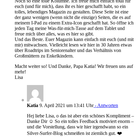
Noch so eine tolle Kolumne. Ich freue mich einfach total für
euch (und für mich), dass ihr es hier geschafft habt, so ein
tolles, lebendiges Magazin zu gestalten. Diese Seite ist eine
der ganz wenigen (wenn nicht die einzige) Seiten, die es auf
meinem I-Pad zu einem Extra-Icon geschafft hat. So öffne ich
jeden Tag meine Was-für-mich-Tasse auf dem Tablet und
freue mich über alles, was es hier so gibt.
Und das Beste. Euer Magazin kann einfach mit euch (und mit
mir) mitwachsen. Vielleicht lesen wir hier in 30 Jahren etwas
über Roadtrips im Seniorenalter und das Verhältnis von
Großmüttern zu Enkelkindern.
Macht weiter so! Und Danke, Papa Katia! Wir freuen uns auf
mehr!
Lisa
Katia
9. April 2021 um 13:41 Uhr
- Antworten
Hej liebe Lisa, o das ist aber ein schönes Kompliment –
Danke Dir ☺️ So ein tolles Feedback motiviert enorm –
und die Vorstellung, dass wir hier irgendwann so ein
Silver-Surfer-Blog schmeißen ist ziemlich gut. ❤️