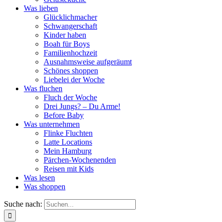
Was lieben
Glücklichmacher
Schwangerschaft
Kinder haben
Boah für Boys
Familienhochzeit
Ausnahmsweise aufgeräumt
Schönes shoppen
Liebelei der Woche
Was fluchen
Fluch der Woche
Drei Jungs? – Du Arme!
Before Baby
Was unternehmen
Flinke Fluchten
Latte Locations
Mein Hamburg
Pärchen-Wochenenden
Reisen mit Kids
Was lesen
Was shoppen
Suche nach: