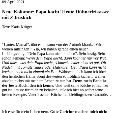
09.April.2021
Neue Kolumne: Papa kocht! Heute Hühnerfrikassee
mit Zitruskick
Text: Katia Kröger
“Lauter, Mama!”, tönt es unisono von der Autorückbank. “Wir
wollen mitsingen!” Yip, wir haben gerade einen neuen
Lieblingssong: “Dein Papa kann nicht kochen”. Sehr lustig. Sehr
schön gemein:
Wenn dein Papa kocht, dann kocht er nur vor Wut.
Und alles, was dein Papa kocht, schmeckt leider nicht so gut. Ob
Nudeln mit Tomatensauce oder Haferbrei: Dein Papa kann nicht
kochen, noch nicht einmal ein Ei…
Wahrscheinlich kann ich über
den herrlichen Häme-Song deswegen so fröhlich kichern, weil er
absolut nichts mit meinem Leben zu tun hat.
Denn mein Papa ist
der beste Koch, den ich kenne.
Und weil seine Küche einfach zu
gut ist, um sie für mich zu behalten, teile ich hier ab sofort seine
besten Rezepte. Vater-Tochter-Küche mit Lieblingsessen-Garantie…
Ich esse für mein Leben gern.
Gute Gerichte machen mich nicht