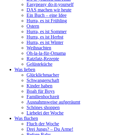
Easypeasy do-it-yourself
DAS machen wir heute
Ein Buch – eine Idee
Hurra, es ist Frühling
Ostern
Hurra, es ist Sommer
Hurra, es ist Herbst
Hurra, es ist Winter
Weihnachten
Oh-la-la-für-Omama
Ratzfatz-Rezepte
Gelüsteküche
Was lieben
Glücklichmacher
Schwangerschaft
Kinder haben
Boah für Boys
Familienhochzeit
Ausnahmsweise aufgeräumt
Schönes shoppen
Liebelei der Woche
Was fluchen
Fluch der Woche
Drei Jungs? – Du Arme!
Before Baby