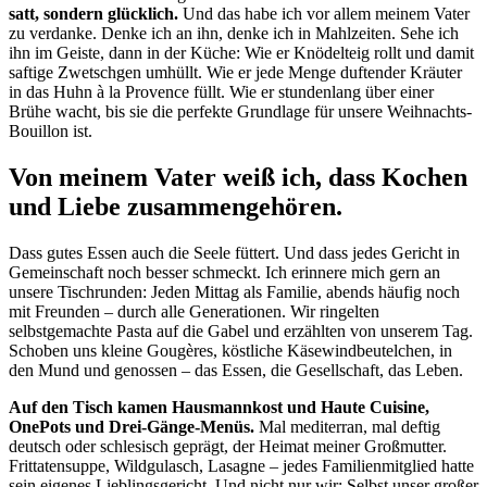
satt, sondern glücklich.
Und das habe ich vor allem meinem Vater
zu verdanke. Denke ich an ihn, denke ich in Mahlzeiten. Sehe ich
ihn im Geiste, dann in der Küche: Wie er Knödelteig rollt und damit
saftige Zwetschgen umhüllt. Wie er jede Menge duftender Kräuter
in das Huhn à la Provence füllt. Wie er stundenlang über einer
Brühe wacht, bis sie die perfekte Grundlage für unsere Weihnachts-
Bouillon ist.
Von meinem Vater weiß ich, dass Kochen
und Liebe zusammengehören.
Dass gutes Essen auch die Seele füttert. Und dass jedes Gericht in
Gemeinschaft noch besser schmeckt. Ich erinnere mich gern an
unsere Tischrunden: Jeden Mittag als Familie, abends häufig noch
mit Freunden – durch alle Generationen. Wir ringelten
selbstgemachte Pasta auf die Gabel und erzählten von unserem Tag.
Schoben uns kleine Gougères, köstliche Käsewindbeutelchen, in
den Mund und genossen – das Essen, die Gesellschaft, das Leben.
Auf den Tisch kamen Hausmannkost und Haute Cuisine,
OnePots und Drei-Gänge-Menüs.
Mal mediterran, mal deftig
deutsch oder schlesisch geprägt, der Heimat meiner Großmutter.
Frittatensuppe, Wildgulasch, Lasagne – jedes Familienmitglied hatte
sein eigenes Lieblingsgericht. Und nicht nur wir: Selbst unser großer