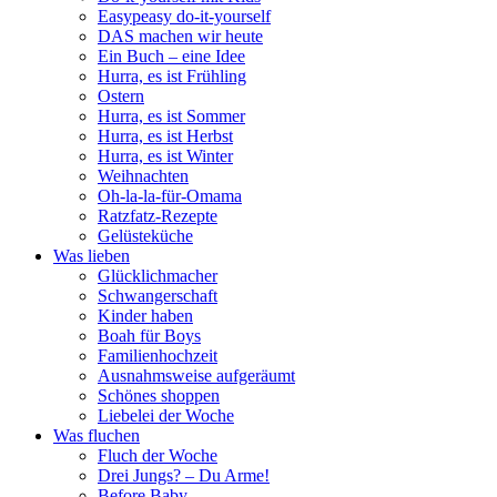
Easypeasy do-it-yourself
DAS machen wir heute
Ein Buch – eine Idee
Hurra, es ist Frühling
Ostern
Hurra, es ist Sommer
Hurra, es ist Herbst
Hurra, es ist Winter
Weihnachten
Oh-la-la-für-Omama
Ratzfatz-Rezepte
Gelüsteküche
Was lieben
Glücklichmacher
Schwangerschaft
Kinder haben
Boah für Boys
Familienhochzeit
Ausnahmsweise aufgeräumt
Schönes shoppen
Liebelei der Woche
Was fluchen
Fluch der Woche
Drei Jungs? – Du Arme!
Before Baby