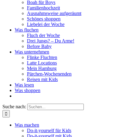
Boah für Boys
Familienhochzeit
Ausnahmsweise aufgeräumt
Schönes shoppen
Liebelei der Woche
Was fluchen
Fluch der Woche
Drei Jungs? – Du Arme!
Before Baby
Was unternehmen
Flinke Fluchten
Latte Locations
Mein Hamburg
Pärchen-Wochenenden
Reisen mit Kids
Was lesen
Was shoppen
Suche nach:
Was machen
Do-it-yourself für Kids
Do-it-yourself mit Kids