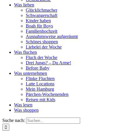
Was lieben
Glücklichmacher
Schwangerschaft
Kinder haben
Boah für Boys
Familienhochzeit
Ausnahmsweise aufgeräumt
Schönes shoppen
Liebelei der Woche
Was fluchen
Fluch der Woche
Drei Jungs? – Du Arme!
Before Baby
Was unternehmen
Flinke Fluchten
Latte Locations
Mein Hamburg
Pärchen-Wochenenden
Reisen mit Kids
Was lesen
Was shoppen
Suche nach: