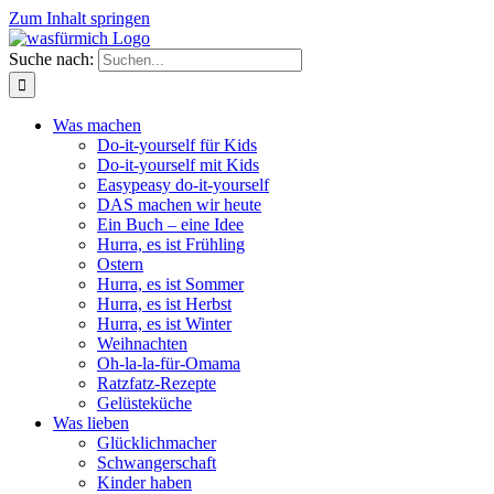
Zum Inhalt springen
Suche nach:
Was machen
Do-it-yourself für Kids
Do-it-yourself mit Kids
Easypeasy do-it-yourself
DAS machen wir heute
Ein Buch – eine Idee
Hurra, es ist Frühling
Ostern
Hurra, es ist Sommer
Hurra, es ist Herbst
Hurra, es ist Winter
Weihnachten
Oh-la-la-für-Omama
Ratzfatz-Rezepte
Gelüsteküche
Was lieben
Glücklichmacher
Schwangerschaft
Kinder haben