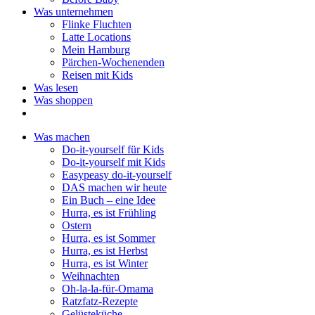
Was unternehmen
Flinke Fluchten
Latte Locations
Mein Hamburg
Pärchen-Wochenenden
Reisen mit Kids
Was lesen
Was shoppen
Was machen
Do-it-yourself für Kids
Do-it-yourself mit Kids
Easypeasy do-it-yourself
DAS machen wir heute
Ein Buch – eine Idee
Hurra, es ist Frühling
Ostern
Hurra, es ist Sommer
Hurra, es ist Herbst
Hurra, es ist Winter
Weihnachten
Oh-la-la-für-Omama
Ratzfatz-Rezepte
Gelüsteküche