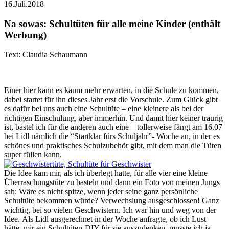
16.Juli.2018
Na sowas: Schultüten für alle meine Kinder (enthält
Werbung)
Text: Claudia Schaumann
Einer hier kann es kaum mehr erwarten, in die Schule zu kommen,
dabei startet für ihn dieses Jahr erst die Vorschule. Zum Glück gibt
es dafür bei uns auch eine Schultüte – eine kleinere als bei der
richtigen Einschulung, aber immerhin. Und damit hier keiner traurig
ist, bastel ich für die anderen auch eine – tollerweise fängt am 16.07
bei Lidl nämlich die “Startklar fürs Schuljahr”- Woche an, in der es
schönes und praktisches Schulzubehör gibt, mit dem man die Tüten
super füllen kann.
Die Idee kam mir, als ich überlegt hatte, für alle vier eine kleine
Überraschungstüte zu basteln und dann ein Foto von meinen Jungs
sah: Wäre es nicht spitze, wenn jeder seine ganz persönliche
Schultüte bekommen würde? Verwechslung ausgeschlossen! Ganz
wichtig, bei so vielen Geschwistern. Ich war hin und weg von der
Idee. Als Lidl ausgerechnet in der Woche anfragte, ob ich Lust
hätte, mir ein Schultüten-DIY für sie auszudenken, musste ich ja