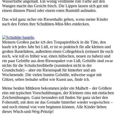
Wasserfarbe angemalt. Ein wenig verdünnte rote Farbe auf den
Wangen macht das Gesicht frisch. Die Lippen lassen sich gut mit
einem dünnen Pinsel oder einem roten Buntstift aufmalen.
Das wird ganz sicher ein Riesenhallo geben, wenn meine Kinder
nach den Ferien ihre Schultüten-Mini-Mes entdecken.
Meinem Großen packe ich den Tonpapierblock in die Tüte, den
kaufe ich jedes Jahr bei Lidl, er ist so praktisch für alle kleinen und
großen Bastelideen, außerdem einen Collegeblock (erinnert ihr euch
noch, wie toll es früher war, einen hübschen, neuen zu haben) und
ein paar Gelstifte aus dem Riesenpaket von Lidl, Gelstifte sind zwar
nichts für die Schulschreibhefte (zumindest nicht in der
Grundschule) – aber ein Riesenspaß für hinterher und am
Wochenende. Die vielen bunten Gelstifte, teilweise sogar mit
Glitzer, sehen beinahe selbst wie Kunst aus, finde ich.
Meine beiden Mittleren bekommen jeder ein Malheft – der Größere
eins mit typischen Vorschulübungen, der Kleinere eins mit einfachen
Zeichenübungen. Ganz besonders toll finden Sie ganz sicher den
Folienstift, mit dem sie das Gemalte hinterher wieder wegwischen –
und noch einmal von vorn beginnen können. Alle Kinder lieben
dieses Wisch-und-Weg-Prinzip!