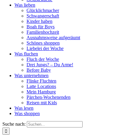
Was lieben
Glücklichmacher
Schwangerschaft
Kinder haben
Boah für Boys
Familienhochzeit
Ausnahmsweise aufgeräumt
Schönes shoppen
Liebelei der Woche
Was fluchen
Fluch der Woche
Drei Jungs? – Du Arme!
Before Baby
Was unternehmen
Flinke Fluchten
Latte Locations
Mein Hamburg
Pärchen-Wochenenden
Reisen mit Kids
Was lesen
Was shoppen
Suche nach: