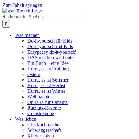
Zum Inhalt springen
Suche nach:
Was machen
Do-it-yourself für Kids
Do-it-yourself mit Kids
Easypeasy do-it-yourself
DAS machen wir heute
Ein Buch – eine Idee
Hurra, es ist Frühling
Ostern
Hurra, es ist Sommer
Hurra, es ist Herbst
Hurra, es ist Winter
Weihnachten
Oh-la-la-für-Omama
Ratzfatz-Rezepte
Gelüsteküche
Was lieben
Glücklichmacher
Schwangerschaft
Kinder haben