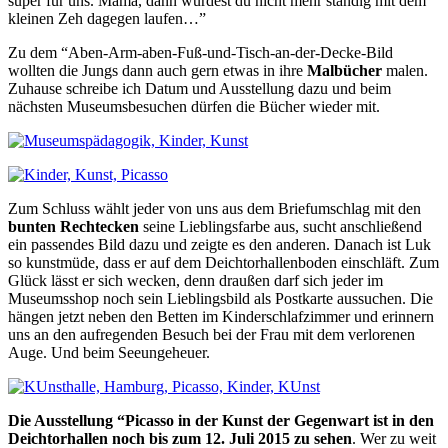
super für uns. Mama, dann würdest du nicht mehr ständig mit dem
kleinen Zeh dagegen laufen…”
Zu dem “Aben-Arm-aben-Fuß-und-Tisch-an-der-Decke-Bild
wollten die Jungs dann auch gern etwas in ihre
Malbücher
malen.
Zuhause schreibe ich Datum und Ausstellung dazu und beim
nächsten Museumsbesuchen dürfen die Bücher wieder mit.
Zum Schluss wählt jeder von uns aus dem Briefumschlag mit den
bunten Rechtecken
seine Lieblingsfarbe aus, sucht anschließend
ein passendes Bild dazu und zeigte es den anderen. Danach ist Luk
so kunstmüde, dass er auf dem Deichtorhallenboden einschläft. Zum
Glück lässt er sich wecken, denn draußen darf sich jeder im
Museumsshop noch sein Lieblingsbild als Postkarte aussuchen. Die
hängen jetzt neben den Betten im Kinderschlafzimmer und erinnern
uns an den aufregenden Besuch bei der Frau mit dem verlorenen
Auge. Und beim Seeungeheuer.
Die Ausstellung “Picasso in der Kunst der Gegenwart ist in den
Deichtorhallen noch bis zum 12. Juli 2015 zu sehen
. Wer zu weit