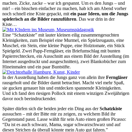
machen. Zicke, zacke – war ich gespannt. Um es den Jungs – und
mir! – ein bisschen einfacher zu machen, hab ich am Abend vorher
noch schnell eine Kiste gepackt, mit
ein paar Ideen, um die Jungs
spielerisch an die Bilder ranzuführen
. Das war drin in der
Kiste…
Eine “Schatzkiste” mit lauter kleinen eilig zusammengesuchten
Kleinigkeiten, zum Beispiel eine Murmel, ein Spielzeugauto, eine
Muschel, ein Stein, eine kleine Puppe, eine Holztomate, ein Stück
Spielgeld. Zwei Papp-Ferngläser, ein Briefumschlag mit bunten
Papierrechtecken, ein Ausschnitt aus einem Bild der Ausstellung (im
Internet ausgedruckt und ausgeschnitten), zwei Blankobücher zum
Hineinmalen und ein paar Buntstifte.
In der Ausstellung haben die Jungs ganz von allein ihre
Ferngläser
rausgeholt und die Bilder damit betrachtet. Macht viel mehr Spaß,
sie gucken genauer hin und entdecken spannende Kleinigkeiten.
Und ich fand den riesigen Pollock mit einem winzigen Zweijährigen
davor noch beeindruckender.
Später dürfen sich die beiden jeder ein Ding aus der
Schatzkiste
aussuchen – mit der Bitte mir zu zeigen, zu welchem Bild ihr
Gegenstand passt. Lasse wählt für sein Auto einen großen Picasso:
“Da ist es auch schwarz, Mama, sogar schwarzschwarz und auf
diesen Strichen da überall könnte mein Auto gut fahren.”