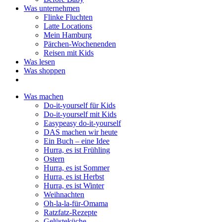
Was unternehmen
Flinke Fluchten
Latte Locations
Mein Hamburg
Pärchen-Wochenenden
Reisen mit Kids
Was lesen
Was shoppen
Was machen
Do-it-yourself für Kids
Do-it-yourself mit Kids
Easypeasy do-it-yourself
DAS machen wir heute
Ein Buch – eine Idee
Hurra, es ist Frühling
Ostern
Hurra, es ist Sommer
Hurra, es ist Herbst
Hurra, es ist Winter
Weihnachten
Oh-la-la-für-Omama
Ratzfatz-Rezepte
Gelüsteküche