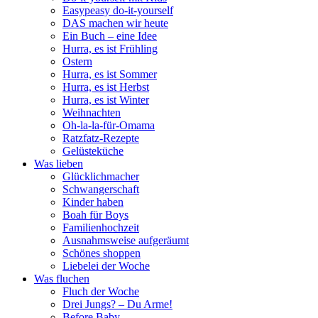
Easypeasy do-it-yourself
DAS machen wir heute
Ein Buch – eine Idee
Hurra, es ist Frühling
Ostern
Hurra, es ist Sommer
Hurra, es ist Herbst
Hurra, es ist Winter
Weihnachten
Oh-la-la-für-Omama
Ratzfatz-Rezepte
Gelüsteküche
Was lieben
Glücklichmacher
Schwangerschaft
Kinder haben
Boah für Boys
Familienhochzeit
Ausnahmsweise aufgeräumt
Schönes shoppen
Liebelei der Woche
Was fluchen
Fluch der Woche
Drei Jungs? – Du Arme!
Before Baby