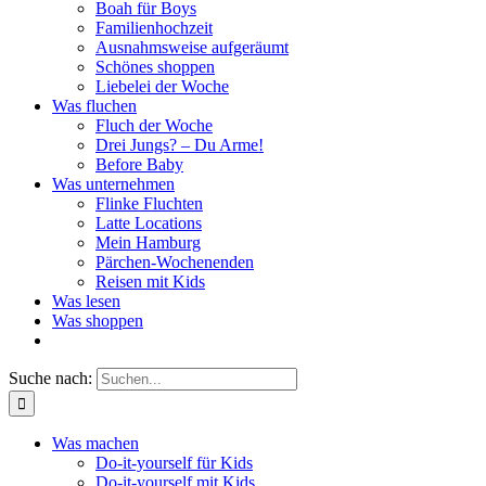
Boah für Boys
Familienhochzeit
Ausnahmsweise aufgeräumt
Schönes shoppen
Liebelei der Woche
Was fluchen
Fluch der Woche
Drei Jungs? – Du Arme!
Before Baby
Was unternehmen
Flinke Fluchten
Latte Locations
Mein Hamburg
Pärchen-Wochenenden
Reisen mit Kids
Was lesen
Was shoppen
Suche nach:
Was machen
Do-it-yourself für Kids
Do-it-yourself mit Kids