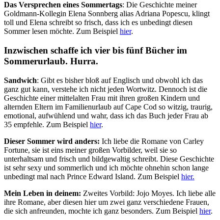
Das Versprechen eines Sommertags
: Die Geschichte meiner
Goldmann-Kollegin Elena Sonnberg alias Adriana Popescu, klingt
toll und Elena schreibt so frisch, dass ich es unbedingt diesen
Sommer lesen möchte. Zum Beispiel
hier
.
Inzwischen schaffe ich vier bis fünf Bücher im
Sommerurlaub. Hurra.
Sandwich
: Gibt es bisher bloß auf Englisch und obwohl ich das
ganz gut kann, verstehe ich nicht jeden Wortwitz. Dennoch ist die
Geschichte einer mittelalten Frau mit ihren großen Kindern und
alternden Eltern im Familienurlaub auf Cape Cod so witzig, traurig,
emotional, aufwühlend und wahr, dass ich das Buch jeder Frau ab
35 empfehle. Zum Beispiel
hier
.
Dieser Sommer wird anders:
Ich liebe die Romane von Carley
Fortune, sie ist eins meiner großen Vorbilder, weil sie so
unterhaltsam und frisch und bildgewaltig schreibt. Diese Geschichte
ist sehr sexy und sommerlich und ich möchte ohnehin schon lange
unbedingt mal nach Prince Edward Island. Zum Beispiel
hier.
Mein Leben in deinem:
Zweites Vorbild: Jojo Moyes. Ich liebe alle
ihre Romane, aber diesen hier um zwei ganz verschiedene Frauen,
die sich anfreunden, mochte ich ganz besonders. Zum Beispiel
hier
.