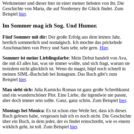
Werkmeister und dieser hier ist einer meiner liebsten von ihr. Die
Geschichte von Maria, die auf Norderney ihr Glück findet. Zum
Beispiel
hier
.
Im Sommer mag ich Sog. Und Humor.
Fünf Sommer mit dir:
Der große Erfolg aus dem letzten Jahr,
herrlich sommerlich und nostalgisch. Ich mochte das prickelnde
Anschmachten von Percy und Sam sehr, sehr gern.
Hier
.
Sommer ist meine Lieblingsfarbe
: Mein Debut handelt von Ava,
die mit 43 alles hat, was sie immer wollte, und sich fragt, warum sie
trotzdem nicht glücklich ist. Wenn du magst, hüpf noch schnell in
meinen SIML-Buchclub bei Instagram. Das Buch gibt’s zum
Beispiel
hier
.
Man sieht sich:
Julia Karnicks Roman ist ganz große Schreibkunst
und ein wunderschöner Plot. Eine Liebe, die irgendwie nie passte,
aber doch immer sein sollte. Ganz, ganz schön. Zum Beispiel
hier
.
Montags bei Monica
: Es ist schon eine Weile her, dass ich dieses
Buch gelesen habe, vergessen hab ich es noch nicht. Die Geschichte
über ein Buch, in dem jeder, der es findet reinschreibt, wie es einem
wirklich geht, ist toll. Zum Beispiel
hier
.