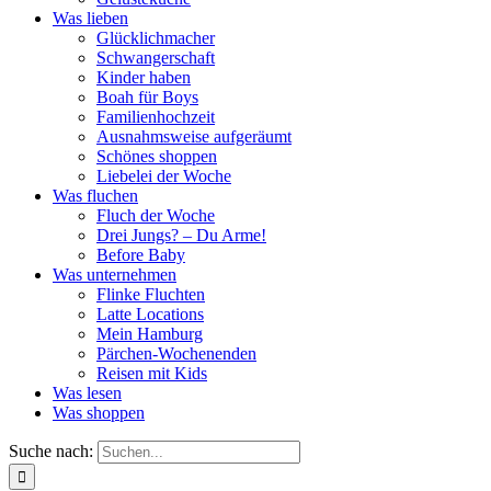
Was lieben
Glücklichmacher
Schwangerschaft
Kinder haben
Boah für Boys
Familienhochzeit
Ausnahmsweise aufgeräumt
Schönes shoppen
Liebelei der Woche
Was fluchen
Fluch der Woche
Drei Jungs? – Du Arme!
Before Baby
Was unternehmen
Flinke Fluchten
Latte Locations
Mein Hamburg
Pärchen-Wochenenden
Reisen mit Kids
Was lesen
Was shoppen
Suche nach: