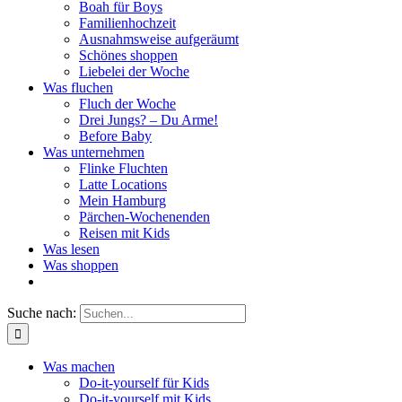
Boah für Boys
Familienhochzeit
Ausnahmsweise aufgeräumt
Schönes shoppen
Liebelei der Woche
Was fluchen
Fluch der Woche
Drei Jungs? – Du Arme!
Before Baby
Was unternehmen
Flinke Fluchten
Latte Locations
Mein Hamburg
Pärchen-Wochenenden
Reisen mit Kids
Was lesen
Was shoppen
Suche nach:
Was machen
Do-it-yourself für Kids
Do-it-yourself mit Kids