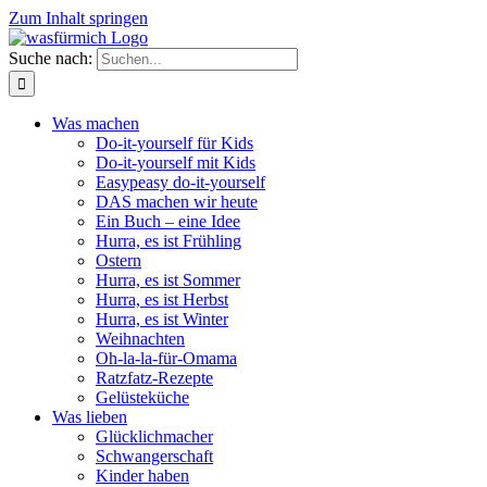
Zum Inhalt springen
Suche nach:
Was machen
Do-it-yourself für Kids
Do-it-yourself mit Kids
Easypeasy do-it-yourself
DAS machen wir heute
Ein Buch – eine Idee
Hurra, es ist Frühling
Ostern
Hurra, es ist Sommer
Hurra, es ist Herbst
Hurra, es ist Winter
Weihnachten
Oh-la-la-für-Omama
Ratzfatz-Rezepte
Gelüsteküche
Was lieben
Glücklichmacher
Schwangerschaft
Kinder haben