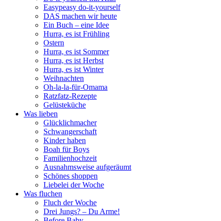
Easypeasy do-it-yourself
DAS machen wir heute
Ein Buch – eine Idee
Hurra, es ist Frühling
Ostern
Hurra, es ist Sommer
Hurra, es ist Herbst
Hurra, es ist Winter
Weihnachten
Oh-la-la-für-Omama
Ratzfatz-Rezepte
Gelüsteküche
Was lieben
Glücklichmacher
Schwangerschaft
Kinder haben
Boah für Boys
Familienhochzeit
Ausnahmsweise aufgeräumt
Schönes shoppen
Liebelei der Woche
Was fluchen
Fluch der Woche
Drei Jungs? – Du Arme!
Before Baby