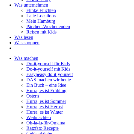
Was unternehmen
Flinke Fluchten
Latte Locations
Mein Hamburg
Pärchen-Wochenenden
Reisen mit Kids
Was lesen
Was shoppen
Was machen
Do-it-yourself für Kids
Do-it-yourself mit Kids
Easypeasy do-it-yourself
DAS machen wir heute
Ein Buch – eine Idee
Hurra, es ist Frühling
Ostern
Hurra, es ist Sommer
Hurra, es ist Herbst
Hurra, es ist Winter
Weihnachten
Oh-la-la-für-Omama
Ratzfatz-Rezepte
Gelüsteküche