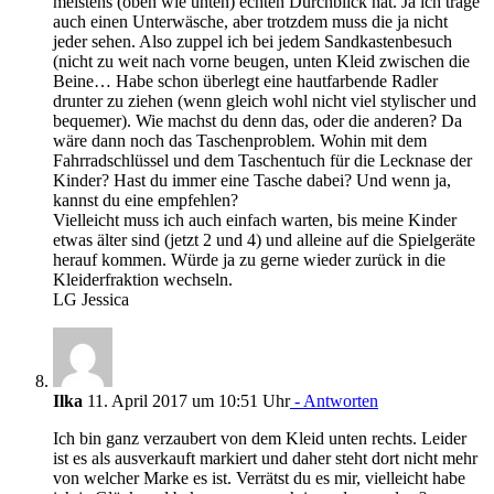
meistens (oben wie unten) echten Durchblick hat. Ja ich trage
auch einen Unterwäsche, aber trotzdem muss die ja nicht
jeder sehen. Also zuppel ich bei jedem Sandkastenbesuch
(nicht zu weit nach vorne beugen, unten Kleid zwischen die
Beine… Habe schon überlegt eine hautfarbende Radler
drunter zu ziehen (wenn gleich wohl nicht viel stylischer und
bequemer). Wie machst du denn das, oder die anderen? Da
wäre dann noch das Taschenproblem. Wohin mit dem
Fahrradschlüssel und dem Taschentuch für die Lecknase der
Kinder? Hast du immer eine Tasche dabei? Und wenn ja,
kannst du eine empfehlen?
Vielleicht muss ich auch einfach warten, bis meine Kinder
etwas älter sind (jetzt 2 und 4) und alleine auf die Spielgeräte
herauf kommen. Würde ja zu gerne wieder zurück in die
Kleiderfraktion wechseln.
LG Jessica
Ilka
11. April 2017 um 10:51 Uhr
- Antworten
Ich bin ganz verzaubert von dem Kleid unten rechts. Leider
ist es als ausverkauft markiert und daher steht dort nicht mehr
von welcher Marke es ist. Verrätst du es mir, vielleicht habe