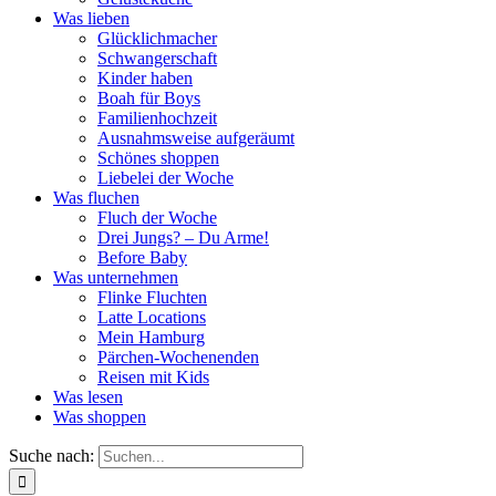
Was lieben
Glücklichmacher
Schwangerschaft
Kinder haben
Boah für Boys
Familienhochzeit
Ausnahmsweise aufgeräumt
Schönes shoppen
Liebelei der Woche
Was fluchen
Fluch der Woche
Drei Jungs? – Du Arme!
Before Baby
Was unternehmen
Flinke Fluchten
Latte Locations
Mein Hamburg
Pärchen-Wochenenden
Reisen mit Kids
Was lesen
Was shoppen
Suche nach: