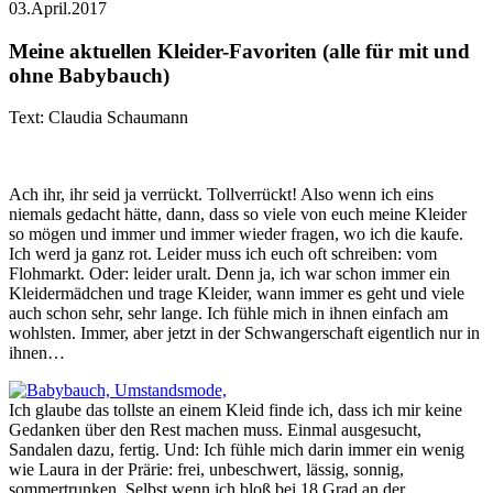
03.April.2017
Meine aktuellen Kleider-Favoriten (alle für mit und
ohne Babybauch)
Text: Claudia Schaumann
Ach ihr, ihr seid ja verrückt. Tollverrückt! Also wenn ich eins
niemals gedacht hätte, dann, dass so viele von euch meine Kleider
so mögen und immer und immer wieder fragen, wo ich die kaufe.
Ich werd ja ganz rot. Leider muss ich euch oft schreiben: vom
Flohmarkt. Oder: leider uralt. Denn ja, ich war schon immer ein
Kleidermädchen und trage Kleider, wann immer es geht und viele
auch schon sehr, sehr lange. Ich fühle mich in ihnen einfach am
wohlsten. Immer, aber jetzt in der Schwangerschaft eigentlich nur in
ihnen…
Ich glaube das tollste an einem Kleid finde ich, dass ich mir keine
Gedanken über den Rest machen muss. Einmal ausgesucht,
Sandalen dazu, fertig. Und: Ich fühle mich darin immer ein wenig
wie Laura in der Prärie: frei, unbeschwert, lässig, sonnig,
sommertrunken. Selbst wenn ich bloß bei 18 Grad an der