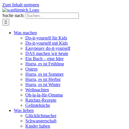
Zum Inhalt springen
Suche nach:
Was machen
Do-it-yourself für Kids
Do-it-yourself mit Kids
Easypeasy do-it-yourself
DAS machen wir heute
Ein Buch – eine Idee
Hurra, es ist Frühling
Ostern
Hurra, es ist Sommer
Hurra, es ist Herbst
Hurra, es ist Winter
Weihnachten
Oh-la-la-für-Omama
Ratzfatz-Rezepte
Gelüsteküche
Was lieben
Glücklichmacher
Schwangerschaft
Kinder haben