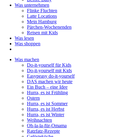
Was unternehmen
Flinke Fluchten
Latte Locations
Mein Hamburg
Pärchen-Wochenenden
Reisen mit Kids
Was lesen
Was shoppen
Was machen
Do-it-yourself für Kids
Do-it-yourself mit Kids
Easypeasy do-it-yourself
DAS machen wir heute
Ein Buch – eine Idee
Hurra, es ist Frühling
Ostern
Hurra, es ist Sommer
Hurra, es ist Herbst
Hurra, es ist Winter
Weihnachten
Oh-la-la-für-Omama
Ratzfatz-Rezepte
Gelüsteküche