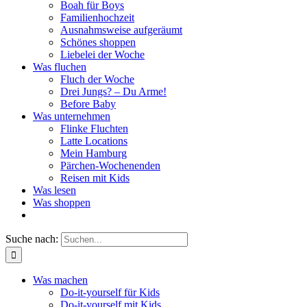
Boah für Boys
Familienhochzeit
Ausnahmsweise aufgeräumt
Schönes shoppen
Liebelei der Woche
Was fluchen
Fluch der Woche
Drei Jungs? – Du Arme!
Before Baby
Was unternehmen
Flinke Fluchten
Latte Locations
Mein Hamburg
Pärchen-Wochenenden
Reisen mit Kids
Was lesen
Was shoppen
Suche nach:
Was machen
Do-it-yourself für Kids
Do-it-yourself mit Kids