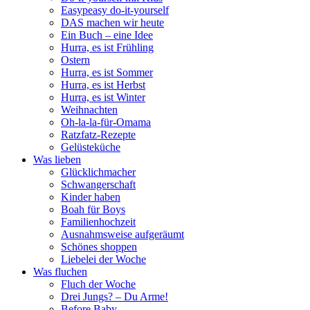
Easypeasy do-it-yourself
DAS machen wir heute
Ein Buch – eine Idee
Hurra, es ist Frühling
Ostern
Hurra, es ist Sommer
Hurra, es ist Herbst
Hurra, es ist Winter
Weihnachten
Oh-la-la-für-Omama
Ratzfatz-Rezepte
Gelüsteküche
Was lieben
Glücklichmacher
Schwangerschaft
Kinder haben
Boah für Boys
Familienhochzeit
Ausnahmsweise aufgeräumt
Schönes shoppen
Liebelei der Woche
Was fluchen
Fluch der Woche
Drei Jungs? – Du Arme!
Before Baby