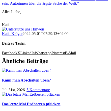
sein. Autorinnen über die ärgste Sache der Welt.”
Alles Liebe,
Katia
Katia Kröger
2022-05-01T07:29:13+02:00
Beitrag Teilen
Facebook
X
LinkedIn
WhatsApp
Pinterest
E-Mail
Ähnliche Beiträge
Kann man Abschalten üben?
Juli 31st, 2026
|
5 Kommentare
Das letzte Mal Erdbeeren pflücken