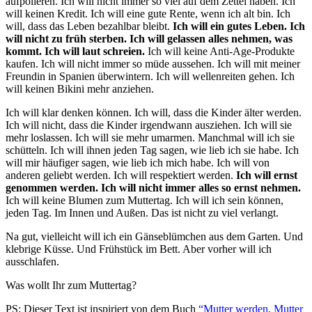
aufpolieren. Ich will nicht immer so viel auf dem Zettel haben. Ich
will keinen Kredit. Ich will eine gute Rente, wenn ich alt bin. Ich
will, dass das Leben bezahlbar bleibt.
Ich will ein gutes Leben. Ich
will nicht zu früh sterben. Ich will gelassen alles nehmen, was
kommt. Ich will laut schreien.
Ich will keine Anti-Age-Produkte
kaufen. Ich will nicht immer so müde aussehen. Ich will mit meiner
Freundin in Spanien überwintern. Ich will wellenreiten gehen. Ich
will keinen Bikini mehr anziehen.
Ich will klar denken können. Ich will, dass die Kinder älter werden.
Ich will nicht, dass die Kinder irgendwann ausziehen. Ich will sie
mehr loslassen. Ich will sie mehr umarmen. Manchmal will ich sie
schütteln. Ich will ihnen jeden Tag sagen, wie lieb ich sie habe. Ich
will mir häufiger sagen, wie lieb ich mich habe. Ich will von
anderen geliebt werden. Ich will respektiert werden.
Ich will ernst
genommen werden. Ich will nicht immer alles so ernst nehmen.
Ich will keine Blumen zum Muttertag. Ich will ich sein können,
jeden Tag. Im Innen und Außen. Das ist nicht zu viel verlangt.
Na gut, vielleicht will ich ein Gänseblümchen aus dem Garten. Und
klebrige Küsse. Und Frühstück im Bett. Aber vorher will ich
ausschlafen.
Was wollt Ihr zum Muttertag?
PS: Dieser Text ist inspiriert von dem Buch
“Mutter werden, Mutter