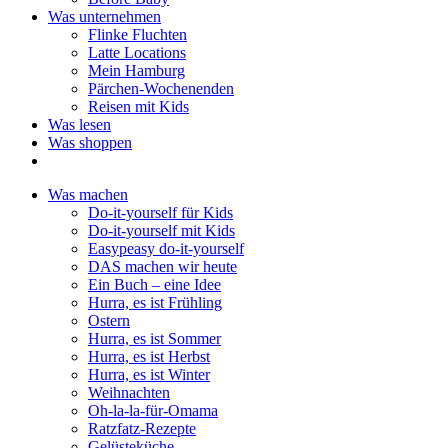
Was unternehmen
Flinke Fluchten
Latte Locations
Mein Hamburg
Pärchen-Wochenenden
Reisen mit Kids
Was lesen
Was shoppen
Was machen
Do-it-yourself für Kids
Do-it-yourself mit Kids
Easypeasy do-it-yourself
DAS machen wir heute
Ein Buch – eine Idee
Hurra, es ist Frühling
Ostern
Hurra, es ist Sommer
Hurra, es ist Herbst
Hurra, es ist Winter
Weihnachten
Oh-la-la-für-Omama
Ratzfatz-Rezepte
Gelüsteküche