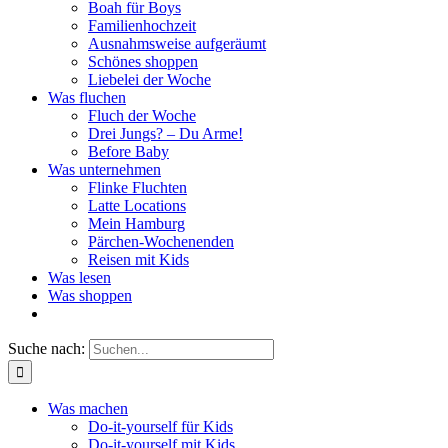
Boah für Boys
Familienhochzeit
Ausnahmsweise aufgeräumt
Schönes shoppen
Liebelei der Woche
Was fluchen
Fluch der Woche
Drei Jungs? – Du Arme!
Before Baby
Was unternehmen
Flinke Fluchten
Latte Locations
Mein Hamburg
Pärchen-Wochenenden
Reisen mit Kids
Was lesen
Was shoppen
Suche nach:
Was machen
Do-it-yourself für Kids
Do-it-yourself mit Kids