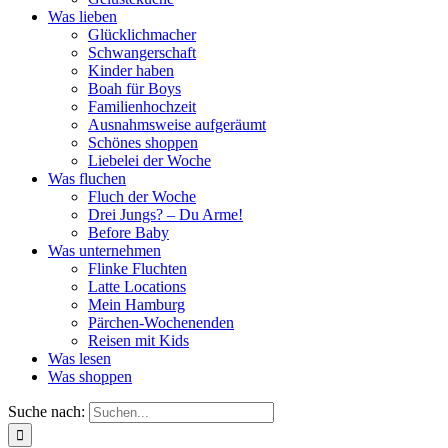
Was lieben
Glücklichmacher
Schwangerschaft
Kinder haben
Boah für Boys
Familienhochzeit
Ausnahmsweise aufgeräumt
Schönes shoppen
Liebelei der Woche
Was fluchen
Fluch der Woche
Drei Jungs? – Du Arme!
Before Baby
Was unternehmen
Flinke Fluchten
Latte Locations
Mein Hamburg
Pärchen-Wochenenden
Reisen mit Kids
Was lesen
Was shoppen
Suche nach: