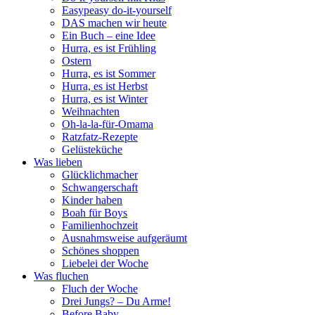
Easypeasy do-it-yourself
DAS machen wir heute
Ein Buch – eine Idee
Hurra, es ist Frühling
Ostern
Hurra, es ist Sommer
Hurra, es ist Herbst
Hurra, es ist Winter
Weihnachten
Oh-la-la-für-Omama
Ratzfatz-Rezepte
Gelüsteküche
Was lieben
Glücklichmacher
Schwangerschaft
Kinder haben
Boah für Boys
Familienhochzeit
Ausnahmsweise aufgeräumt
Schönes shoppen
Liebelei der Woche
Was fluchen
Fluch der Woche
Drei Jungs? – Du Arme!
Before Baby