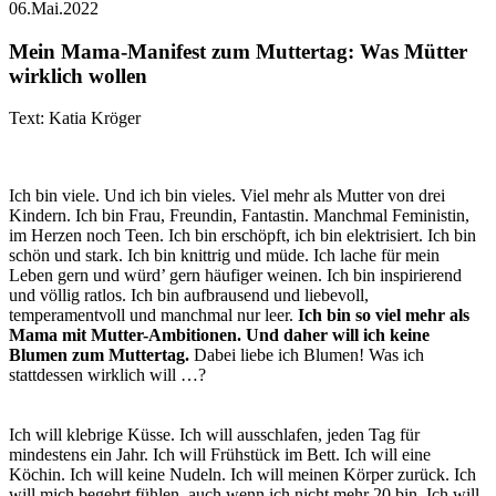
06.Mai.2022
Mein Mama-Manifest zum Muttertag: Was Mütter
wirklich wollen
Text: Katia Kröger
Ich bin viele. Und ich bin vieles. Viel mehr als Mutter von drei
Kindern. Ich bin Frau, Freundin, Fantastin. Manchmal Feministin,
im Herzen noch Teen. Ich bin erschöpft, ich bin elektrisiert. Ich bin
schön und stark. Ich bin knittrig und müde. Ich lache für mein
Leben gern und würd’ gern häufiger weinen. Ich bin inspirierend
und völlig ratlos. Ich bin aufbrausend und liebevoll,
temperamentvoll und manchmal nur leer.
Ich bin so viel mehr als
Mama mit Mutter-Ambitionen. Und daher will ich keine
Blumen zum Muttertag.
Dabei liebe ich Blumen! Was ich
stattdessen wirklich will …?
Ich will klebrige Küsse. Ich will ausschlafen, jeden Tag für
mindestens ein Jahr. Ich will Frühstück im Bett. Ich will eine
Köchin. Ich will keine Nudeln. Ich will meinen Körper zurück. Ich
will mich begehrt fühlen, auch wenn ich nicht mehr 20 bin. Ich will