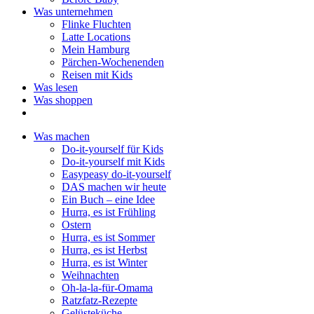
Was unternehmen
Flinke Fluchten
Latte Locations
Mein Hamburg
Pärchen-Wochenenden
Reisen mit Kids
Was lesen
Was shoppen
Was machen
Do-it-yourself für Kids
Do-it-yourself mit Kids
Easypeasy do-it-yourself
DAS machen wir heute
Ein Buch – eine Idee
Hurra, es ist Frühling
Ostern
Hurra, es ist Sommer
Hurra, es ist Herbst
Hurra, es ist Winter
Weihnachten
Oh-la-la-für-Omama
Ratzfatz-Rezepte
Gelüsteküche