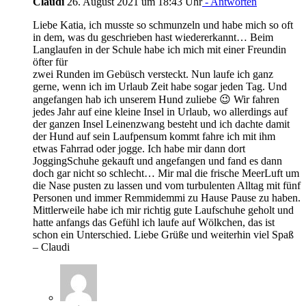
Claudi
26. August 2021 um 18:43 Uhr
- Antworten
Liebe Katia, ich musste so schmunzeln und habe mich so oft
in dem, was du geschrieben hast wiedererkannt… Beim
Langlaufen in der Schule habe ich mich mit einer Freundin
öfter für
zwei Runden im Gebüsch versteckt. Nun laufe ich ganz
gerne, wenn ich im Urlaub Zeit habe sogar jeden Tag. Und
angefangen hab ich unserem Hund zuliebe 😉 Wir fahren
jedes Jahr auf eine kleine Insel in Urlaub, wo allerdings auf
der ganzen Insel Leinenzwang besteht und ich dachte damit
der Hund auf sein Laufpensum kommt fahre ich mit ihm
etwas Fahrrad oder jogge. Ich habe mir dann dort
JoggingSchuhe gekauft und angefangen und fand es dann
doch gar nicht so schlecht… Mir mal die frische MeerLuft um
die Nase pusten zu lassen und vom turbulenten Alltag mit fünf
Personen und immer Remmidemmi zu Hause Pause zu haben.
Mittlerweile habe ich mir richtig gute Laufschuhe geholt und
hatte anfangs das Gefühl ich laufe auf Wölkchen, das ist
schon ein Unterschied. Liebe Grüße und weiterhin viel Spaß
– Claudi