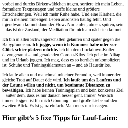
vorbei und durchs Birkenwäldchen tragen, sortiere ich mein Leben,
formuliere Textpassagen und treffe kleine und größere
Entscheidungen. Weil ich mehr Ruhe habe. Und eine Klarheit, die
mir in meinem trubeligen Leben ansonsten häufig fehlt. Und
irgendwann kommt dann der Flow: Nur laufen, atmen, spüren, sein
– das ist der Zustand, der Meditation für mich am nächsten kommt.
Ich bin in allen Schwangerschaften gelaufen und später gegen die
Babypfunde an.
Ich jogge, wenn ich Kummer habe oder vor
Glück schier platzen möchte.
Ich bin dem Lockdown-Koller
davongerannt – und gerade den Corona-Kilos. Ich gehe im Alltag
und im Urlaub joggen. Ich mag, dass es so herrlich unkompliziert
ist: Schuhe und Trainingsklamotten an – und ab Haustür los.
Ich laufe allein und manchmal mit einer Freundin, weil immer der
gleiche Trott auf Dauer öde wird.
Ich laufe um des Laufens und
der Laune willen und nicht, um bestimmte Distanzen zu
bewältigen.
Ich habe keinen Trainingsplan und kein konkretes Ziel
– außer dem, dass es mir danach besser geht. Immer. Wirklich
immer. Joggen ist für mich Gönnung – und große Liebe auf den
zweiten Blick. Es ist ganz einfach. Man muss nur loslegen.
Hier gibt’s 5 fixe Tipps für Lauf-Laien: