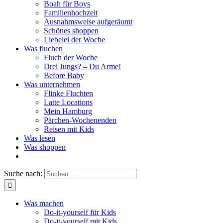
Boah für Boys
Familienhochzeit
Ausnahmsweise aufgeräumt
Schönes shoppen
Liebelei der Woche
Was fluchen
Fluch der Woche
Drei Jungs? – Du Arme!
Before Baby
Was unternehmen
Flinke Fluchten
Latte Locations
Mein Hamburg
Pärchen-Wochenenden
Reisen mit Kids
Was lesen
Was shoppen
Suche nach:
Was machen
Do-it-yourself für Kids
Do-it-yourself mit Kids