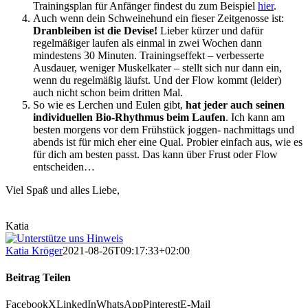
Trainingsplan für Anfänger findest du zum Beispiel
hier
.
Auch wenn dein Schweinehund ein fieser Zeitgenosse ist:
Dranbleiben ist die Devise!
Lieber kürzer und dafür
regelmäßiger laufen als einmal in zwei Wochen dann
mindestens 30 Minuten. Trainingseffekt – verbesserte
Ausdauer, weniger Muskelkater – stellt sich nur dann ein,
wenn du regelmäßig läufst. Und der Flow kommt (leider)
auch nicht schon beim dritten Mal.
So wie es Lerchen und Eulen gibt,
hat jeder auch seinen
individuellen Bio-Rhythmus beim Laufen
. Ich kann am
besten morgens vor dem Frühstück joggen- nachmittags und
abends ist für mich eher eine Qual. Probier einfach aus, wie es
für dich am besten passt. Das kann über Frust oder Flow
entscheiden…
Viel Spaß und alles Liebe,
Katia
Katia Kröger
2021-08-26T09:17:33+02:00
Beitrag Teilen
Facebook
X
LinkedIn
WhatsApp
Pinterest
E-Mail