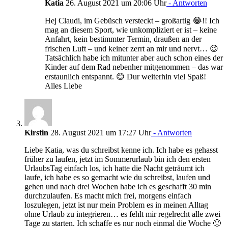
Katia
26. August 2021 um 20:06 Uhr
- Antworten
Hej Claudi, im Gebüsch versteckt – großartig 😂!! Ich
mag an diesem Sport, wie unkompliziert er ist – keine
Anfahrt, kein bestimmter Termin, draußen an der
frischen Luft – und keiner zerrt an mir und nervt… 😉
Tatsächlich habe ich mitunter aber auch schon eines der
Kinder auf dem Rad nebenher mitgenommen – das war
erstaunlich entspannt. 😊 Dur weiterhin viel Spaß!
Alles Liebe
Kirstin
28. August 2021 um 17:27 Uhr
- Antworten
Liebe Katia, was du schreibst kenne ich. Ich habe es gehasst
früher zu laufen, jetzt im Sommerurlaub bin ich den ersten
UrlaubsTag einfach los, ich hatte die Nacht geträumt ich
laufe, ich habe es so gemacht wie du schreibst, laufen und
gehen und nach drei Wochen habe ich es geschafft 30 min
durchzulaufen. Es macht mich frei, morgens einfach
loszulegen, jetzt ist nur mein Problem es in meinen Alltag
ohne Urlaub zu integrieren… es fehlt mir regelrecht alle zwei
Tage zu starten. Ich schaffe es nur noch einmal die Woche 🙁