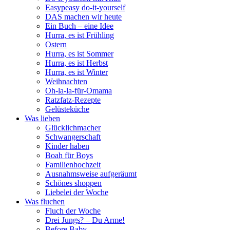
Easypeasy do-it-yourself
DAS machen wir heute
Ein Buch – eine Idee
Hurra, es ist Frühling
Ostern
Hurra, es ist Sommer
Hurra, es ist Herbst
Hurra, es ist Winter
Weihnachten
Oh-la-la-für-Omama
Ratzfatz-Rezepte
Gelüsteküche
Was lieben
Glücklichmacher
Schwangerschaft
Kinder haben
Boah für Boys
Familienhochzeit
Ausnahmsweise aufgeräumt
Schönes shoppen
Liebelei der Woche
Was fluchen
Fluch der Woche
Drei Jungs? – Du Arme!
Before Baby