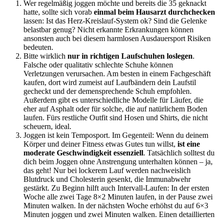
Wer regelmäßig joggen möchte und bereits die 35 geknackt
hatte, sollte sich vorab
einmal beim Hausarzt durchchecken
lassen: Ist das Herz-Kreislauf-System ok? Sind die Gelenke
belastbar genug? Nicht erkannte Erkrankungen können
ansonsten auch bei diesem harmlosen Ausdauersport Risiken
bedeuten.
Bitte wirklich
nur in richtigen Laufschuhen loslegen
.
Falsche oder qualitativ schlechte Schuhe können
Verletzungen verursachen. Am besten in einem Fachgeschäft
kaufen, dort wird zumeist auf Laufbändern dein Laufstil
gecheckt und der demensprechende Schuh empfohlen.
Außerdem gibt es unterschiedliche Modelle für Läufer, die
eher auf Asphalt oder für solche, die auf natürlichem Boden
laufen. Fürs restliche Outfit sind Hosen und Shirts, die nicht
scheuern, ideal.
Joggen ist kein Temposport. Im Gegenteil: Wenn du deinem
Körper und deiner Fitness etwas Gutes tun willst,
ist eine
moderate Geschwindigkeit essenziell
. Tatsächlich solltest du
dich beim Joggen ohne Anstrengung unterhalten können – ja,
das geht! Nur bei lockerem Lauf werden nachweislich
Blutdruck und Cholesterin gesenkt, die Immunabwehr
gestärkt. Zu Beginn hilft auch Intervall-Laufen: In der ersten
Woche alle zwei Tage 8×2 Minuten laufen, in der Pause zwei
Minuten walken. In der nächsten Woche erhöhst du auf 6×3
Minuten joggen und zwei Minuten walken. Einen detaillierten