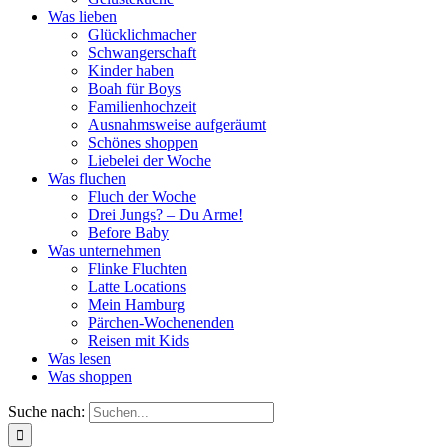
Was lieben
Glücklichmacher
Schwangerschaft
Kinder haben
Boah für Boys
Familienhochzeit
Ausnahmsweise aufgeräumt
Schönes shoppen
Liebelei der Woche
Was fluchen
Fluch der Woche
Drei Jungs? – Du Arme!
Before Baby
Was unternehmen
Flinke Fluchten
Latte Locations
Mein Hamburg
Pärchen-Wochenenden
Reisen mit Kids
Was lesen
Was shoppen
Suche nach: