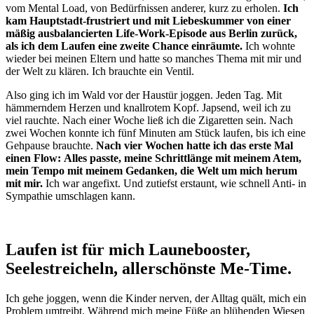
vom Mental Load, von Bedürfnissen anderer, kurz zu erholen.
Ich
kam Hauptstadt-frustriert und mit Liebeskummer von einer
mäßig ausbalancierten Life-Work-Episode aus Berlin zurück,
als ich dem Laufen eine zweite Chance einräumte.
Ich wohnte
wieder bei meinen Eltern und hatte so manches Thema mit mir und
der Welt zu klären. Ich brauchte ein Ventil.
Also ging ich im Wald vor der Haustür joggen. Jeden Tag. Mit
hämmerndem Herzen und knallrotem Kopf. Japsend, weil ich zu
viel rauchte. Nach einer Woche ließ ich die Zigaretten sein. Nach
zwei Wochen konnte ich fünf Minuten am Stück laufen, bis ich eine
Gehpause brauchte.
Nach vier Wochen hatte ich das erste Mal
einen Flow:
Alles passte, meine Schrittlänge mit meinem Atem,
mein Tempo mit meinem Gedanken, die Welt um mich herum
mit mir.
Ich war angefixt. Und zutiefst erstaunt, wie schnell Anti- in
Sympathie umschlagen kann.
Laufen ist für mich Launebooster,
Seelestreicheln, allerschönste Me-Time.
Ich gehe joggen, wenn die Kinder nerven, der Alltag quält, mich ein
Problem umtreibt. Während mich meine Füße an blühenden Wiesen