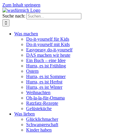
Zum Inhalt springen
Suche nach:
Was machen
Do-it-yourself für Kids
Do-it-yourself mit Kids
Easypeasy do-it-yourself
DAS machen wir heute
Ein Buch – eine Idee
Hurra, es ist Frühling
Ostern
Hurra, es ist Sommer
Hurra, es ist Herbst
Hurra, es ist Winter
Weihnachten
Oh-la-la-für-Omama
Ratzfatz-Rezepte
Gelüsteküche
Was lieben
Glücklichmacher
Schwangerschaft
Kinder haben