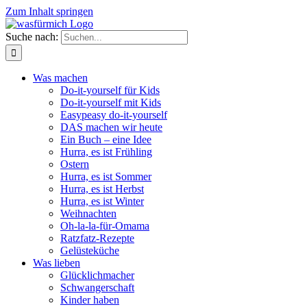
Zum Inhalt springen
Suche nach:
Was machen
Do-it-yourself für Kids
Do-it-yourself mit Kids
Easypeasy do-it-yourself
DAS machen wir heute
Ein Buch – eine Idee
Hurra, es ist Frühling
Ostern
Hurra, es ist Sommer
Hurra, es ist Herbst
Hurra, es ist Winter
Weihnachten
Oh-la-la-für-Omama
Ratzfatz-Rezepte
Gelüsteküche
Was lieben
Glücklichmacher
Schwangerschaft
Kinder haben