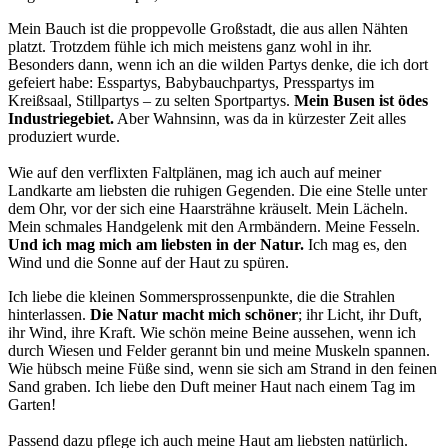
Mein Bauch ist die proppevolle Großstadt, die aus allen Nähten
platzt. Trotzdem fühle ich mich meistens ganz wohl in ihr.
Besonders dann, wenn ich an die wilden Partys denke, die ich dort
gefeiert habe: Esspartys, Babybauchpartys, Presspartys im
Kreißsaal, Stillpartys – zu selten Sportpartys.
Mein Busen ist ödes
Industriegebiet.
Aber Wahnsinn, was da in kürzester Zeit alles
produziert wurde.
Wie auf den verflixten Faltplänen, mag ich auch auf meiner
Landkarte am liebsten die ruhigen Gegenden. Die eine Stelle unter
dem Ohr, vor der sich eine Haarsträhne kräuselt. Mein Lächeln.
Mein schmales Handgelenk mit den Armbändern. Meine Fesseln.
Und ich mag mich am liebsten in der Natur.
Ich mag es, den
Wind und die Sonne auf der Haut zu spüren.
Ich liebe die kleinen Sommersprossenpunkte, die die Strahlen
hinterlassen.
Die Natur macht mich schöner
; ihr Licht, ihr Duft,
ihr Wind, ihre Kraft. Wie schön meine Beine aussehen, wenn ich
durch Wiesen und Felder gerannt bin und meine Muskeln spannen.
Wie hübsch meine Füße sind, wenn sie sich am Strand in den feinen
Sand graben. Ich liebe den Duft meiner Haut nach einem Tag im
Garten!
Passend dazu pflege ich auch meine Haut am liebsten natürlich.