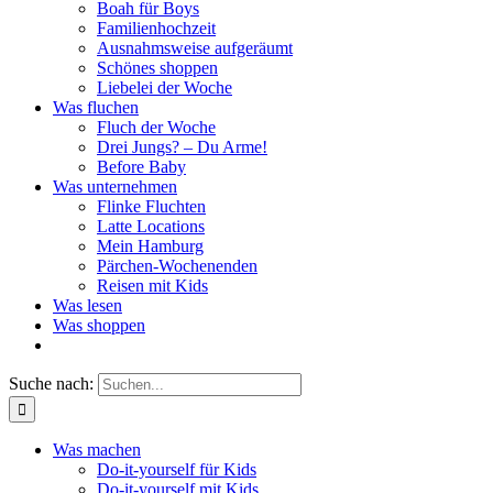
Boah für Boys
Familienhochzeit
Ausnahmsweise aufgeräumt
Schönes shoppen
Liebelei der Woche
Was fluchen
Fluch der Woche
Drei Jungs? – Du Arme!
Before Baby
Was unternehmen
Flinke Fluchten
Latte Locations
Mein Hamburg
Pärchen-Wochenenden
Reisen mit Kids
Was lesen
Was shoppen
Suche nach:
Was machen
Do-it-yourself für Kids
Do-it-yourself mit Kids