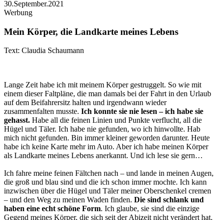
30.September.2021
Werbung
Mein Körper, die Landkarte meines Lebens
Text: Claudia Schaumann
Lange Zeit habe ich mit meinem Körper gestruggelt. So wie mit
einem dieser Faltpläne, die man damals bei der Fahrt in den Urlaub
auf dem Beifahrersitz halten und irgendwann wieder
zusammenfalten musste.
Ich konnte sie nie lesen – ich habe sie
gehasst.
Habe all die feinen Linien und Punkte verflucht, all die
Hügel und Täler. Ich habe nie gefunden, wo ich hinwollte. Hab
mich nicht gefunden. Bin immer kleiner geworden darunter. Heute
habe ich keine Karte mehr im Auto. Aber ich habe meinen Körper
als Landkarte meines Lebens anerkannt. Und ich lese sie gern…
Ich fahre meine feinen Fältchen nach – und lande in meinen Augen,
die groß und blau sind und die ich schon immer mochte. Ich kann
inzwischen über die Hügel und Täler meiner Oberschenkel cremen
– und den Weg zu meinen Waden finden.
Die sind schlank und
haben eine echt schöne Form
. Ich glaube, sie sind die einzige
Gegend meines Körper, die sich seit der Abizeit nicht verändert hat.