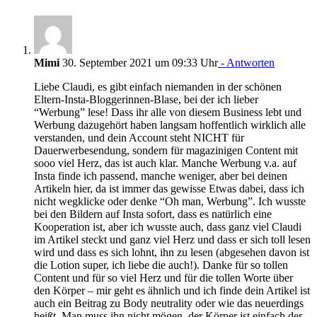
Mimi
30. September 2021 um 09:33 Uhr
- Antworten
Liebe Claudi, es gibt einfach niemanden in der schönen
Eltern-Insta-Bloggerinnen-Blase, bei der ich lieber
“Werbung” lese! Dass ihr alle von diesem Business lebt und
Werbung dazugehört haben langsam hoffentlich wirklich alle
verstanden, und dein Account steht NICHT für
Dauerwerbesendung, sondern für magazinigen Content mit
sooo viel Herz, das ist auch klar. Manche Werbung v.a. auf
Insta finde ich passend, manche weniger, aber bei deinen
Artikeln hier, da ist immer das gewisse Etwas dabei, dass ich
nicht wegklicke oder denke “Oh man, Werbung”. Ich wusste
bei den Bildern auf Insta sofort, dass es natürlich eine
Kooperation ist, aber ich wusste auch, dass ganz viel Claudi
im Artikel steckt und ganz viel Herz und dass er sich toll lesen
wird und dass es sich lohnt, ihn zu lesen (abgesehen davon ist
die Lotion super, ich liebe die auch!). Danke für so tollen
Content und für so viel Herz und für die tollen Worte über
den Körper – mir geht es ähnlich und ich finde dein Artikel ist
auch ein Beitrag zu Body neutrality oder wie das neuerdings
heißt. Man muss ihn nicht mögen, der Körper ist einfach der