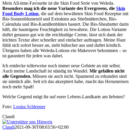
Mein All-time-Favourite ist die Skin Food Serie von Weleda.
Besonders mag ich die neue Variante des Evergreens, die
Skin
Food Body Lotion
, die auf dem bewährten Skin Food Rezeptur mit
Bio-Sonnenblumenöl und Extrakten aus Stiefmütterchen, Bio-
Calendula und Bio-Kamillenblüten basiert. Die Bio-Sheabutter darin
hilft, die hauteigene Feuchtigkeit zu bewahren. Die Lotion-Variante
duftet genauso gut wie die reichhaltige Creme, lässt sich dank der
leichten Textur aber schneller und einfacher auftragen. Meine Haut
fühlt sich sofort besser an, sieht hübscher aus und duftet köstlich.
Übrigens haben alle Weleda-Lotions ein Makeover bekommen – so
ist garantiert für jeden was dabei.
Ich entdecke tollerweise noch immer neue Gebiete an mir selbst.
Auch meine Landschaft ist ständig im Wandel.
Mir gefallen nicht
alle Gegenden.
Müssen sie auch nicht. Spannend zu erkunden sind
sie nämlich alle. Seit ich das akzeptiert habe, macht das Herumreisen
noch mehr Spaß!
Welche Gegend mögt ihr auf eurer Lebens-Landkarte am liebsten?
Foto:
Louisa Schlepper
Claudi
Claudi
2021-09-30T08:03:56+02:00