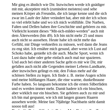
Mir ging es ähnlich wie Dir. Inzwischen werde ich gnädiger
mit mir, akzeptiere mich (zumindest meistens) und sehe
meinen Körper als Freundin, die ich lange kenne und die sich
zwar im Laufe der Jahre verändert hat, aber mit der ich schon
so viel erlebt habe und wo ich mich wohlfühle. Die Narben,
Falten und Dellen haben ihre Geschichte und gehören zu mir.
Vielleicht kommt dieses “Mit-sich-milder-werden” auch mit
dem Älterwerden (bin 49). Ich bin nicht mehr 25 und muss
auch nicht so aussehen. Heute habe ich nicht mehr das
Gefühl, mir Dinge verkneifen zu müssen, weil dann die Jeans
zu eng sitzt. Ich ernähre mich gesund, aber wenn ich Lust auf
Schoko habe, genieße ich die auch. Mache Sport, wenn ich
Lust dazu habe oder gehe einfach auch mal nur spazieren.
Und auch bei einer anderen Sache geht es mir wie Dir, mir
gefallen auch nicht alle Gegenden meiner Lebens-Landkarte,
aber inzwischen gelingt es mir, den Fokus mehr auf die
schönen Stellen zu legen. Ich finde z. B. meine Augen schön
und meine hüftlangen Haare, die eine warme, dunkelbraune
Farbe haben. So langsam bekomme ich die ersten Silberfäden
und es werden immer mehr. Damit hadere ich ein bisschen,
aber wirklich nur ein bisschen. Sie gehören auch zu mir und
ich bin mal gespannt, wie ich mit langen grauen Haaren
aussehen werde. Meine fast 70jährige Nachbarin sieht damit
soooo toll aus!