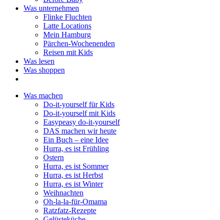
Was unternehmen
Flinke Fluchten
Latte Locations
Mein Hamburg
Pärchen-Wochenenden
Reisen mit Kids
Was lesen
Was shoppen
Was machen
Do-it-yourself für Kids
Do-it-yourself mit Kids
Easypeasy do-it-yourself
DAS machen wir heute
Ein Buch – eine Idee
Hurra, es ist Frühling
Ostern
Hurra, es ist Sommer
Hurra, es ist Herbst
Hurra, es ist Winter
Weihnachten
Oh-la-la-für-Omama
Ratzfatz-Rezepte
Gelüsteküche