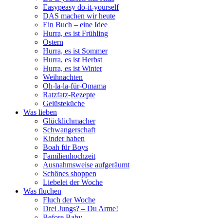
Easypeasy do-it-yourself
DAS machen wir heute
Ein Buch – eine Idee
Hurra, es ist Frühling
Ostern
Hurra, es ist Sommer
Hurra, es ist Herbst
Hurra, es ist Winter
Weihnachten
Oh-la-la-für-Omama
Ratzfatz-Rezepte
Gelüsteküche
Was lieben
Glücklichmacher
Schwangerschaft
Kinder haben
Boah für Boys
Familienhochzeit
Ausnahmsweise aufgeräumt
Schönes shoppen
Liebelei der Woche
Was fluchen
Fluch der Woche
Drei Jungs? – Du Arme!
Before Baby