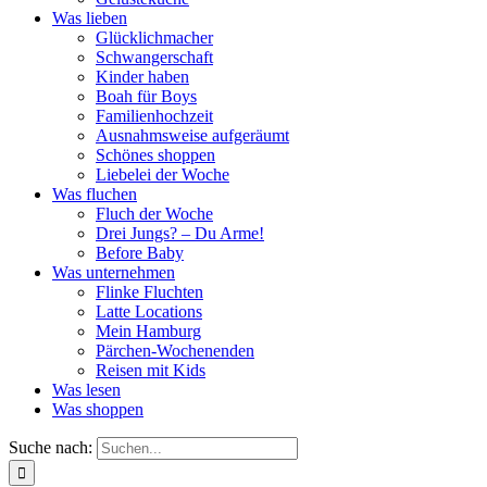
Was lieben
Glücklichmacher
Schwangerschaft
Kinder haben
Boah für Boys
Familienhochzeit
Ausnahmsweise aufgeräumt
Schönes shoppen
Liebelei der Woche
Was fluchen
Fluch der Woche
Drei Jungs? – Du Arme!
Before Baby
Was unternehmen
Flinke Fluchten
Latte Locations
Mein Hamburg
Pärchen-Wochenenden
Reisen mit Kids
Was lesen
Was shoppen
Suche nach: