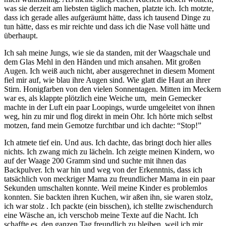
was sie derzeit am liebsten täglich machen, platzte ich. Ich motzte,
dass ich gerade alles aufgeräumt hätte, dass ich tausend Dinge zu
tun hätte, dass es mir reichte und dass ich die Nase voll hätte und
überhaupt.
Ich sah meine Jungs, wie sie da standen, mit der Waagschale und
dem Glas Mehl in den Händen und mich ansahen. Mit großen
Augen. Ich weiß auch nicht, aber ausgerechnet in diesem Moment
fiel mir auf, wie blau ihre Augen sind. Wie glatt die Haut an ihrer
Stirn. Honigfarben von den vielen Sonnentagen. Mitten im Meckern
war es, als klappte plötzlich eine Weiche um, mein Gemecker
machte in der Luft ein paar Loopings, wurde umgeleitet von ihnen
weg, hin zu mir und flog direkt in mein Ohr. Ich hörte mich selbst
motzen, fand mein Gemotze furchtbar und ich dachte: “Stop!”
Ich atmete tief ein. Und aus. Ich dachte, das bringt doch hier alles
nichts. Ich zwang mich zu lächeln. Ich zeigte meinen Kindern, wo
auf der Waage 200 Gramm sind und suchte mit ihnen das
Backpulver. Ich war hin und weg von der Erkenntnis, dass ich
tatsächlich von meckriger Mama zu freundlicher Mama in ein paar
Sekunden umschalten konnte. Weil meine Kinder es problemlos
konnten. Sie backten ihren Kuchen, wir aßen ihn, sie waren stolz,
ich war stolz . Ich packte (ein bisschen), ich stellte zwischendurch
eine Wäsche an, ich verschob meine Texte auf die Nacht. Ich
schaffte es, den ganzen Tag freundlich zu bleiben, weil ich mir