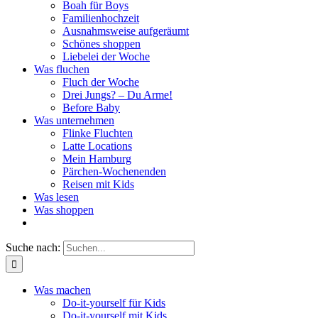
Boah für Boys
Familienhochzeit
Ausnahmsweise aufgeräumt
Schönes shoppen
Liebelei der Woche
Was fluchen
Fluch der Woche
Drei Jungs? – Du Arme!
Before Baby
Was unternehmen
Flinke Fluchten
Latte Locations
Mein Hamburg
Pärchen-Wochenenden
Reisen mit Kids
Was lesen
Was shoppen
Suche nach:
Was machen
Do-it-yourself für Kids
Do-it-yourself mit Kids