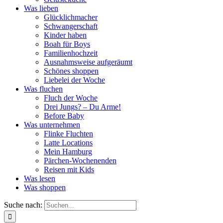
Was lieben
Glücklichmacher
Schwangerschaft
Kinder haben
Boah für Boys
Familienhochzeit
Ausnahmsweise aufgeräumt
Schönes shoppen
Liebelei der Woche
Was fluchen
Fluch der Woche
Drei Jungs? – Du Arme!
Before Baby
Was unternehmen
Flinke Fluchten
Latte Locations
Mein Hamburg
Pärchen-Wochenenden
Reisen mit Kids
Was lesen
Was shoppen
Suche nach: