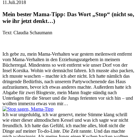
11.Juli.2018
Mein bester Mama-Tipp: Das Wort „Stop“ (nicht so,
wie ihr jetzt denkt…)
Text: Claudia Schaumann
Ich gebe zu, mein Mama-Verhalten war gestern meilenweit entfernt
vom Mama-Verhalten in den Erziehungsratgebern in meinem
Bücherregal. Mindestens so weit entfernt wie unser Dorf von der
Insel Korsika. Wohin wir demnächst fahren. Ich musste also packen,
ich musste waschen – machte ich aber nicht. Ich hatte nämlich das
dringende Bedürfnis, nach unserem Partywochenende das Haus
aufzuräumen, bevor ich etwas anderes machte. Außerdem hatte ich
Abgabe für zwei Blogtexte, mein Mann fragte ständig nach
Unterlagen für die Steuer und die Jungs ferienten vor sich hin – und
wollten immerzu etwas von mir…
Ich war ungeduldig, ich war genervt, meine Stimme klang schrill
wie einer dieser altmodischen Kessel und was ich sagte war nicht
freundlich. Ich hatte das Gefühl, ich machte alles, bloß nicht die
Dinge auf meiner To-do-Liste. Die Zeit rannte. Und das machte
mich wahnsinnig. Als meine Jungs einen Kuchen backen wollten,