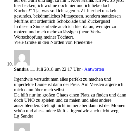
auf der Stirn und sagt zu mir:,, Aber Mama, ich MUSS jetzt
hier backen, ich wohne doch hier und ich liebe doch
Kuchen!” Tja, was soll ich sagen. z.Zt. hier bei uns kein
gesundes, bekömmliches Mittagessen, sondern stattdessen
Muffins mit ordentlich Schokolade und Zuckerguss!
In diesem Sinne arbeite auch ich hier daran, weniger zu
motzen und mich mehr zu lässigen (neue Verb-
Wortschöpfung meiner Töchter).
Viele Grüße in den Norden von Friederike
Sandra
11. Juli 2018 um 22:17 Uhr
- Antworten
Irgendwie versucht man alles perfekt zu machen und
unperfekte Laune ist dann der Preis. Am Meisten ärgere ich
mich dann über mich selbst…
Da hilft nur im großen Chaos einen Platz zu finden und dann
doch UNO zu spielen und zu malen und alles andere
auszublenden. Gelingt nicht immer aber dann ist der Moment
schön und alles andere läuft ja irgendwie auch nicht weg.
Lg Sandra