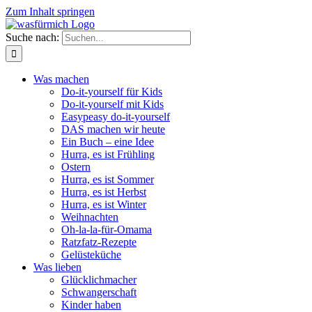
Zum Inhalt springen
Suche nach:
Was machen
Do-it-yourself für Kids
Do-it-yourself mit Kids
Easypeasy do-it-yourself
DAS machen wir heute
Ein Buch – eine Idee
Hurra, es ist Frühling
Ostern
Hurra, es ist Sommer
Hurra, es ist Herbst
Hurra, es ist Winter
Weihnachten
Oh-la-la-für-Omama
Ratzfatz-Rezepte
Gelüsteküche
Was lieben
Glücklichmacher
Schwangerschaft
Kinder haben