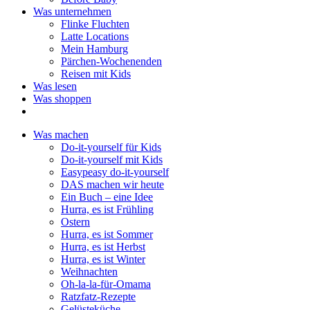
Was unternehmen
Flinke Fluchten
Latte Locations
Mein Hamburg
Pärchen-Wochenenden
Reisen mit Kids
Was lesen
Was shoppen
Was machen
Do-it-yourself für Kids
Do-it-yourself mit Kids
Easypeasy do-it-yourself
DAS machen wir heute
Ein Buch – eine Idee
Hurra, es ist Frühling
Ostern
Hurra, es ist Sommer
Hurra, es ist Herbst
Hurra, es ist Winter
Weihnachten
Oh-la-la-für-Omama
Ratzfatz-Rezepte
Gelüsteküche