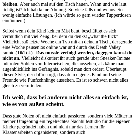
bleiben.
Aber auch mal auf den Tisch hauen. Wann und wie laut
richtig ist? Ich hab keine Ahnung. So viele falls und wenns. So
wenig einfache Lösungen. (Ich würde so gern wieder Tupperdosen
einräumen.)
Selbst wenn dein Kind keinen Mist baut, beschäftigt es sich
vermutlich mit viel Zeug, bei dem du denkst „what the fuck“.
Vielleicht saß letzte Woche ein Typ mit an deinem Tisch, der gerade
eine Woche pausenlos online war und durch das Death Valley
rannte (TikTok).
Das musste verfolgt werden, dagegen kamst du
nicht an.
Vielleicht diskutiert ihr auch gerade über Sneaker-Imitate
mit roten Sohlen von Internetseiten, die aussehen, als käme man
augenblicklich ins Gefängnis, sobald man dort ordert. Überhaupt
dieser Style, der dafür sorgt, dass dein eigenes Kind und seine
Freunde wie Fünfzehnlinge aussehen. Es ist so schwer, nicht alles
gleich zu verurteilen.
Ich weiß, dass bei anderen nicht alles so einfach ist,
wie es von außen scheint.
Dass gute Noten oft nicht einfach passieren, sondern viele Mütter in
meiner Umgebung ein regelrechtes Nachhilfestudio für die eigenen
Kinder gegründet haben und nicht nur das Lernen für
Klassenarbeiten organisieren, sondern auch