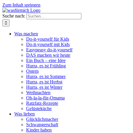
Zum Inhalt springen
Suche nach:
Was machen
Do-it-yourself für Kids
Do-it-yourself mit Kids
Easypeasy do-it-yourself
DAS machen wir heute
Ein Buch – eine Idee
Hurra, es ist Frühling
Ostern
Hurra, es ist Sommer
Hurra, es ist Herbst
Hurra, es ist Winter
Weihnachten
Oh-la-la-für-Omama
Ratzfatz-Rezepte
Gelüsteküche
Was lieben
Glücklichmacher
Schwangerschaft
Kinder haben