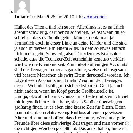
Juliane
10. Mai 2026 um 20:10 Uhr
- Antworten
Hallo, das Thema find ich super! Allerdings ist es natürlich
absolut schwierig, darüber zu schreiben. Selbst wenn du so
schreibst, dass es für alle gelten könnte, denkt man ja
vermutlich doch in erster Linie an deine Kinder und die sind
ja auch mittlerweile in einem Alter, in dem so etwas einfach
nicht mehr geht. Schwierig also. Trotzdem, es ist absolut
schade, dass die Teenager-Zeit gemeinhin genauso verklärt
wird wie die Kleinkindzeit. Zumindest auf einigen Accounts
sind die Teenager immer als ganz tolle, weise und insgesamt
viel bessere Menschen als (wir) Eltern dargestellt worden. Ich
folge diesen Accounts nicht mehr. Zeig mir den Teenager,
dessen Welt nicht völlig um sich selbst kreist. Geht ja auch
nicht anders, wenn im Kopf gerade Großbaustelle ist.
Und ja, obwohl ich am Gymnasium arbeite und ziemlich viel
mit Jugendlichen zu tun habe, sie als Schüler überwiegend
großartig finde, ist es eben eine krasse Zeit für Eltern. Denn
man hat einfach relativ wenig Einfluss ab einem gewissen
Alter und kann nur hoffen, dass Erziehung, Werte und gute
Freunde über diese schwierige Zeit tragen und man vorher (!)
die richtigen Weichen gestellt hat. Das auszuhalten, finde ich