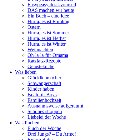
Easypeasy do-it-yourself
DAS machen wir heute
Ein Buch – eine Idee
Hurra, es ist Frühling
Ostern
Hurra, es ist Sommer
Hurra, es ist Herbst
Hurra, es ist Winter
Weihnachten
Oh-la-la-für-Omama
Ratzfatz-Rezepte
Gelüsteküche
Was lieben
Glücklichmacher
Schwangerschaft
Kinder haben
Boah für Boys
Familienhochzeit
Ausnahmsweise aufgeräumt
Schönes shoppen
Liebelei der Woche
Was fluchen
Fluch der Woche
Drei Jungs? – Du Arme!
Before Baby