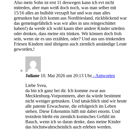
Also mein Sohn ist erst 11 deswegen kann ich evt nicht
mitreden, aber man weiß doch noch, was man selber mit
15/16 alles an bullshit verzapft hat und was man alles
getrunken hat (ich komm aus Nordfriesland, rückblickend war
das gemeingefährlich was wir alles in uns reingeschüttet
haben!) da werde ich wohl kaum über andere Kinder urteilen
oder denken, dass meine nix trinken. Wir können doch froh
sein, wenn sie es uns erzählen, oder? Und aus uns trinkenden
Friesen Kindern sind übrigens auch ziemlich anständige Leute
geworden,!
Juliane
10. Mai 2026 um 20:13 Uhr
- Antworten
Liebe Svea,
da bin ich ganz bei dir. Ich komme zwar aus
Mecklenburg-Vorpommern, aber da würde bestimmt
nicht weniger getrunken. Und tatsächlich sind wir heute
alle patente Erwachsene, die erfolgreich im Leben
stehen. Diese Erkenntnis hilft mir dabei enorm. Und
trotzdem bleibt ein ziemlich komisches Gefühl im
Bauch, wenn ich so daran denke, dass meine Kinder
das höchstwahrscheinlich auch erleben werden.