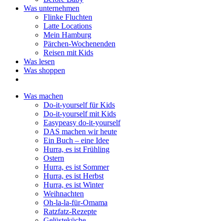
Was unternehmen
Flinke Fluchten
Latte Locations
Mein Hamburg
Pärchen-Wochenenden
Reisen mit Kids
Was lesen
Was shoppen
Was machen
Do-it-yourself für Kids
Do-it-yourself mit Kids
Easypeasy do-it-yourself
DAS machen wir heute
Ein Buch – eine Idee
Hurra, es ist Frühling
Ostern
Hurra, es ist Sommer
Hurra, es ist Herbst
Hurra, es ist Winter
Weihnachten
Oh-la-la-für-Omama
Ratzfatz-Rezepte
Gelüsteküche