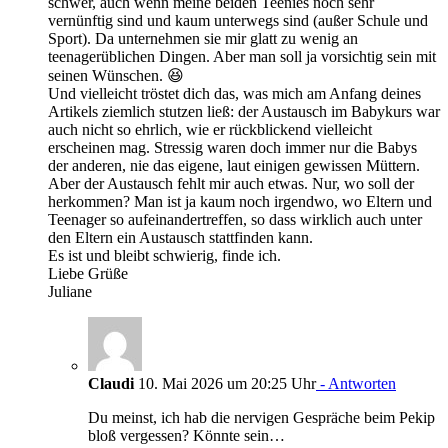
schwer, auch wenn meine beiden Teenies noch sehr
vernünftig sind und kaum unterwegs sind (außer Schule und
Sport). Da unternehmen sie mir glatt zu wenig an
teenagerüblichen Dingen. Aber man soll ja vorsichtig sein mit
seinen Wünschen. 😆
Und vielleicht tröstet dich das, was mich am Anfang deines
Artikels ziemlich stutzen ließ: der Austausch im Babykurs war
auch nicht so ehrlich, wie er rückblickend vielleicht
erscheinen mag. Stressig waren doch immer nur die Babys
der anderen, nie das eigene, laut einigen gewissen Müttern.
Aber der Austausch fehlt mir auch etwas. Nur, wo soll der
herkommen? Man ist ja kaum noch irgendwo, wo Eltern und
Teenager so aufeinandertreffen, so dass wirklich auch unter
den Eltern ein Austausch stattfinden kann.
Es ist und bleibt schwierig, finde ich.
Liebe Grüße
Juliane
Claudi
10. Mai 2026 um 20:25 Uhr
- Antworten
Du meinst, ich hab die nervigen Gespräche beim Pekip
bloß vergessen? Könnte sein…