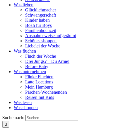
Was lieben
Glücklichmacher
Schwangerschaft
Kinder haben
Boah für Boys
Familienhochzeit
Ausnahmsweise aufgeräumt
Schönes shoppen
Liebelei der Woche
Was fluchen
Fluch der Woche
Drei Jungs? – Du Arme!
Before Baby
Was unternehmen
Flinke Fluchten
Latte Locations
Mein Hamburg
Pärchen-Wochenenden
Reisen mit Kids
Was lesen
Was shoppen
Suche nach: