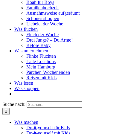
Boah für Boys
Familienhochzeit
Ausnahmsweise aufgeräumt
Schönes shoppen
Liebelei der Woche
Was fluchen
Fluch der Woche
Drei Jungs? – Du Arme!
Before Baby
Was unternehmen
Flinke Fluchten
Latte Locations
Mein Hamburg
Pärchen-Wochenenden
Reisen mit Kids
Was lesen
Was shoppen
Suche nach:
Was machen
Do-it-yourself für Kids
Do-it-yourself mit Kids