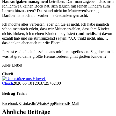
Hausaufgabenmanagment
betreiben. Darf man zugeben, dass man
schlichtweg keinen Bock hat, sich täglich mit seinen Kindern zum
Lernen hinzusetzen? Das stand nicht im Mutterwerdvertrag.
Darüber hatte ich mir vorher nie Gedanken gemacht.
Ich möchte alles verbieten, aber ich tue es nicht. Ich habe nämlich
schon mehrfach erlebt, dass mir Mütter erzählen, dass ihre Kinder
nichts trinken, ich meinen Kindern begeistert (
und neidisch
) davon
erzählt hab und sie stirnrunzelnd sagten: “XX trinkt nicht, aha…,
das denken aber auch nur die Eltern.”
Jetzt ist es doch ein bisschen aus mir herausgeflossen. Sag doch mal,
was ist grad deine größte Herausforderung mit großen Kindern?
Alles Liebe!
Claudi
Claudi
2026-05-10T20:37:25+02:00
Beitrag Teilen
Facebook
X
LinkedIn
WhatsApp
Pinterest
E-Mail
Ähnliche Beiträge