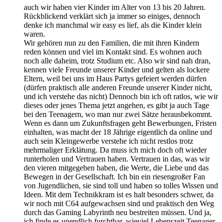
auch wir haben vier Kinder im Alter von 13 bis 20 Jahren.
Rückblickend verklärt sich ja immer so einiges, dennoch
denke ich manchmal wir easy es lief, als die Kinder klein
waren.
Wir gehören nun zu den Familien, die mit ihren Kindern
reden können und viel im Kontakt sind. Es wohnen auch
noch alle daheim, trotz Studium etc. Also wir sind nah dran,
kennen viele Freunde unserer Kinder und gelten als lockere
Eltern, weil bei uns im Haus Partys gefeiert werden dürfen
(dürfen praktisch alle anderen Freunde unserer Kinder nicht,
und ich verstehe das nicht) Dennoch bin ich oft ratlos, wie wir
dieses oder jenes Thema jetzt angehen, es gibt ja auch Tage
bei den Teenagern, wo man nur zwei Sätze herausbekommt.
Wenn es dann um Zukunftsfragen geht Bewerbungen, Fristen
einhalten, was macht der 18 Jährige eigentlich da online und
auch sein Kleingewerbe verstehe ich nicht restlos trotz
mehrmaliger Erklätung. Da muss ich mich doch oft wieder
runterholen und Vertrauen haben. Vertrauen in das, was wir
den vieren mitgegeben haben, die Werte, die Liebe und das
Bewegen in der Gesellschaft. Ich bin ein riesengroßer Fan
von Jugendlichen, sie sind toll und haben so tolles Wissen und
Ideen. Mit dem Technikkram ist es halt besonders schwer, da
wir noch mit C64 aufgewachsen sind und praktisch den Weg
durch das Gaming Labyrinth neu bestreiten müssen. Und ja,
ich finde es unendlich furchtbar, wieviel Lebenszeit Teenager