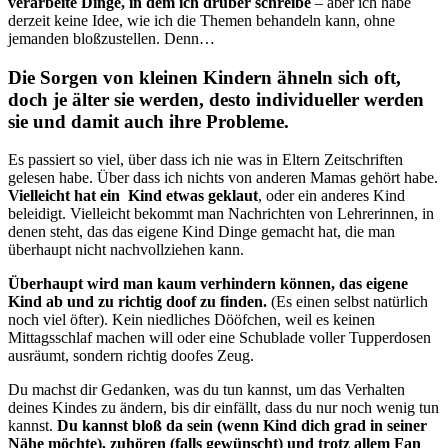
verarbeite Dinge, in dem ich drüber schreibe
– aber ich habe
derzeit keine Idee, wie ich die Themen behandeln kann, ohne
jemanden bloßzustellen. Denn…
Die Sorgen von kleinen Kindern ähneln sich oft,
doch je älter sie werden, desto individueller werden
sie und damit auch ihre Probleme.
Es passiert so viel, über dass ich nie was in Eltern Zeitschriften
gelesen habe. Über dass ich nichts von anderen Mamas gehört habe.
Vielleicht hat ein Kind etwas geklaut
, oder ein anderes Kind
beleidigt. Vielleicht bekommt man Nachrichten von Lehrerinnen, in
denen steht, das das eigene Kind Dinge gemacht hat, die man
überhaupt nicht nachvollziehen kann.
Überhaupt wird man kaum verhindern können, das eigene
Kind ab und zu richtig doof zu finden.
(Es einen selbst natürlich
noch viel öfter). Kein niedliches Dööfchen, weil es keinen
Mittagsschlaf machen will oder eine Schublade voller Tupperdosen
ausräumt, sondern richtig doofes Zeug.
Du machst dir Gedanken, was du tun kannst, um das Verhalten
deines Kindes zu ändern, bis dir einfällt, dass du nur noch wenig tun
kannst.
Du kannst bloß da sein (wenn Kind dich grad in seiner
Nähe möchte), zuhören (falls gewünscht) und trotz allem Fan