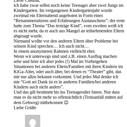
Liebe Claudia,
ich habe zwar selbst noch keine Teenager aber zwei Jungs im
Kindergarten. Im vergangenen Kindergartenjahr wurde
zweimal ein Elternabend angeboten in Form eines
“Beisammensitzens und Erfahrungen Austauschens”: der erste
hatte zum Thema “Das trotzige Kind”, vom zweiten weiß ich
es nicht mehr, da er auch aus Mangel an teilnehmenden Eltern
abgesagt wurde.
Niemand wollte vor den anderen Eltern über Probleme bei
seinem Kind sprechen… Ich auch nicht…
In einem anonymeren Rahmen vielleicht eher.
Wenn wir unterwegs sind und z.B. einen Ausflug machen
sehe und höre ich aber jedes (!) Mal im Vorbeigehen
Situationen bei anderen Eltern/Familien mit ihren Kindern im
KiGa-Alter, oder auch älter, bei denen es “Theater” gibt, das
mir nur allzu bekannt vorkommt. Und jedes Mal denke ich
mir “Gott sei Dank ist es in anderen Familien/bei anderen
Kindern auch nicht anders”.
Und das gilt bestimmt bis ins Teenageralter hinen. Nur dass
man es da nicht mehr so offensichtlich (Trotzanfall mitten auf
dem Gehweg) mitbekommt 😉
Liebe Grüße