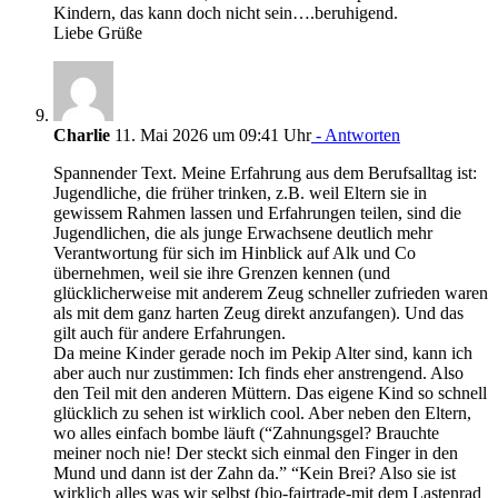
Kindern, das kann doch nicht sein….beruhigend.
Liebe Grüße
Charlie
11. Mai 2026 um 09:41 Uhr
- Antworten
Spannender Text. Meine Erfahrung aus dem Berufsalltag ist:
Jugendliche, die früher trinken, z.B. weil Eltern sie in
gewissem Rahmen lassen und Erfahrungen teilen, sind die
Jugendlichen, die als junge Erwachsene deutlich mehr
Verantwortung für sich im Hinblick auf Alk und Co
übernehmen, weil sie ihre Grenzen kennen (und
glücklicherweise mit anderem Zeug schneller zufrieden waren
als mit dem ganz harten Zeug direkt anzufangen). Und das
gilt auch für andere Erfahrungen.
Da meine Kinder gerade noch im Pekip Alter sind, kann ich
aber auch nur zustimmen: Ich finds eher anstrengend. Also
den Teil mit den anderen Müttern. Das eigene Kind so schnell
glücklich zu sehen ist wirklich cool. Aber neben den Eltern,
wo alles einfach bombe läuft (“Zahnungsgel? Brauchte
meiner noch nie! Der steckt sich einmal den Finger in den
Mund und dann ist der Zahn da.” “Kein Brei? Also sie ist
wirklich alles was wir selbst (bio-fairtrade-mit dem Lastenrad