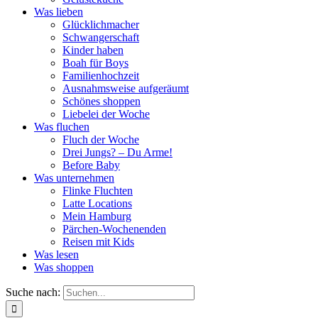
Was lieben
Glücklichmacher
Schwangerschaft
Kinder haben
Boah für Boys
Familienhochzeit
Ausnahmsweise aufgeräumt
Schönes shoppen
Liebelei der Woche
Was fluchen
Fluch der Woche
Drei Jungs? – Du Arme!
Before Baby
Was unternehmen
Flinke Fluchten
Latte Locations
Mein Hamburg
Pärchen-Wochenenden
Reisen mit Kids
Was lesen
Was shoppen
Suche nach: