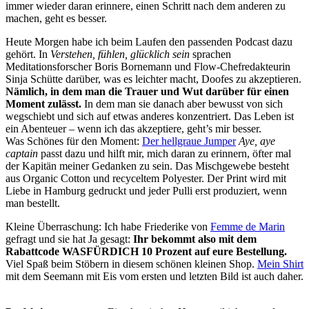
immer wieder daran erinnere, einen Schritt nach dem anderen zu
machen, geht es besser.
Heute Morgen habe ich beim Laufen den passenden Podcast dazu
gehört. In
Verstehen, fühlen, glücklich sein
sprachen
Meditationsforscher Boris Bornemann und Flow-Chefredakteurin
Sinja Schütte darüber, was es leichter macht, Doofes zu akzeptieren.
Nämlich, in dem man die Trauer und Wut darüber für einen
Moment zulässt.
In dem man sie danach aber bewusst von sich
wegschiebt und sich auf etwas anderes konzentriert. Das Leben ist
ein Abenteuer – wenn ich das akzeptiere, geht’s mir besser.
Was Schönes für den Moment:
Der hellgraue Jumper
Aye, aye
captain
passt dazu und hilft mir, mich daran zu erinnern, öfter mal
der Kapitän meiner Gedanken zu sein. Das Mischgewebe besteht
aus Organic Cotton und recyceltem Polyester. Der Print wird mit
Liebe in Hamburg gedruckt und jeder Pulli erst produziert, wenn
man bestellt.
Kleine Überraschung: Ich habe Friederike von
Femme de Marin
gefragt und sie hat Ja gesagt:
Ihr bekommt also mit dem
Rabattcode WASFÜRDICH 10 Prozent auf eure Bestellung.
Viel Spaß beim Stöbern in diesem schönen kleinen Shop.
Mein Shirt
mit dem Seemann mit Eis vom ersten und letzten Bild ist auch daher.