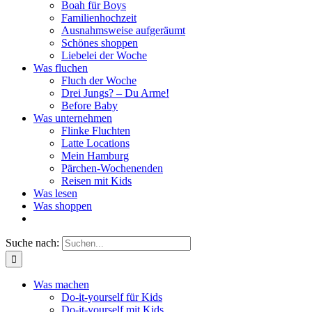
Boah für Boys
Familienhochzeit
Ausnahmsweise aufgeräumt
Schönes shoppen
Liebelei der Woche
Was fluchen
Fluch der Woche
Drei Jungs? – Du Arme!
Before Baby
Was unternehmen
Flinke Fluchten
Latte Locations
Mein Hamburg
Pärchen-Wochenenden
Reisen mit Kids
Was lesen
Was shoppen
Suche nach:
Was machen
Do-it-yourself für Kids
Do-it-yourself mit Kids