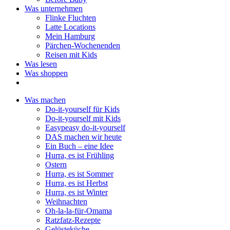
Was unternehmen
Flinke Fluchten
Latte Locations
Mein Hamburg
Pärchen-Wochenenden
Reisen mit Kids
Was lesen
Was shoppen
Was machen
Do-it-yourself für Kids
Do-it-yourself mit Kids
Easypeasy do-it-yourself
DAS machen wir heute
Ein Buch – eine Idee
Hurra, es ist Frühling
Ostern
Hurra, es ist Sommer
Hurra, es ist Herbst
Hurra, es ist Winter
Weihnachten
Oh-la-la-für-Omama
Ratzfatz-Rezepte
Gelüsteküche