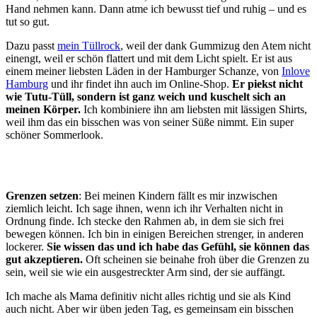
Hand nehmen kann. Dann atme ich bewusst tief und ruhig – und es
tut so gut.
Dazu passt
mein Tüllrock
, weil der dank Gummizug den Atem nicht
einengt, weil er schön flattert und mit dem Licht spielt. Er ist aus
einem meiner liebsten Läden in der Hamburger Schanze, von
Inlove
Hamburg
und ihr findet ihn auch im Online-Shop.
Er piekst nicht
wie Tutu-Tüll, sondern ist ganz weich und kuschelt sich an
meinen Körper.
Ich kombiniere ihn am liebsten mit lässigen Shirts,
weil ihm das ein bisschen was von seiner Süße nimmt. Ein super
schöner Sommerlook.
Grenzen setzen
: Bei meinen Kindern fällt es mir inzwischen
ziemlich leicht. Ich sage ihnen, wenn ich ihr Verhalten nicht in
Ordnung finde. Ich stecke den Rahmen ab, in dem sie sich frei
bewegen können. Ich bin in einigen Bereichen strenger, in anderen
lockerer.
Sie wissen das und ich habe das Gefühl, sie können das
gut akzeptieren.
Oft scheinen sie beinahe froh über die Grenzen zu
sein, weil sie wie ein ausgestreckter Arm sind, der sie auffängt.
Ich mache als Mama definitiv nicht alles richtig und sie als Kind
auch nicht. Aber wir üben jeden Tag, es gemeinsam ein bisschen