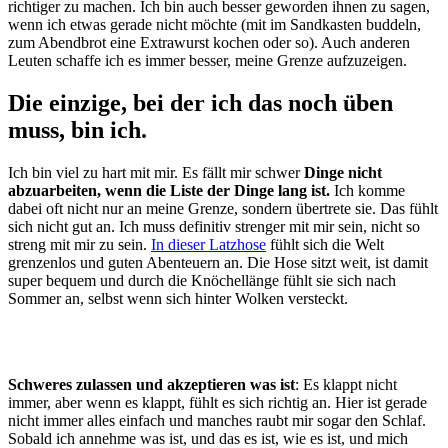
richtiger zu machen. Ich bin auch besser geworden ihnen zu sagen,
wenn ich etwas gerade nicht möchte (mit im Sandkasten buddeln,
zum Abendbrot eine Extrawurst kochen oder so). Auch anderen
Leuten schaffe ich es immer besser, meine Grenze aufzuzeigen.
Die einzige, bei der ich das noch üben
muss, bin ich.
Ich bin viel zu hart mit mir. Es fällt mir schwer
Dinge nicht
abzuarbeiten, wenn die Liste der Dinge lang ist.
Ich komme
dabei oft nicht nur an meine Grenze, sondern übertrete sie. Das fühlt
sich nicht gut an. Ich muss definitiv strenger mit mir sein, nicht so
streng mit mir zu sein.
In dieser Latzhose
fühlt sich die Welt
grenzenlos und guten Abenteuern an. Die Hose sitzt weit, ist damit
super bequem und durch die Knöchellänge fühlt sie sich nach
Sommer an, selbst wenn sich hinter Wolken versteckt.
Schweres zulassen und akzeptieren was ist
: Es klappt nicht
immer, aber wenn es klappt, fühlt es sich richtig an. Hier ist gerade
nicht immer alles einfach und manches raubt mir sogar den Schlaf.
Sobald ich annehme was ist, und das es ist, wie es ist, und mich