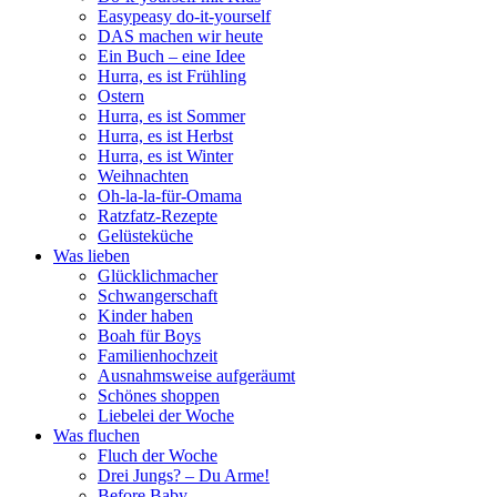
Easypeasy do-it-yourself
DAS machen wir heute
Ein Buch – eine Idee
Hurra, es ist Frühling
Ostern
Hurra, es ist Sommer
Hurra, es ist Herbst
Hurra, es ist Winter
Weihnachten
Oh-la-la-für-Omama
Ratzfatz-Rezepte
Gelüsteküche
Was lieben
Glücklichmacher
Schwangerschaft
Kinder haben
Boah für Boys
Familienhochzeit
Ausnahmsweise aufgeräumt
Schönes shoppen
Liebelei der Woche
Was fluchen
Fluch der Woche
Drei Jungs? – Du Arme!
Before Baby