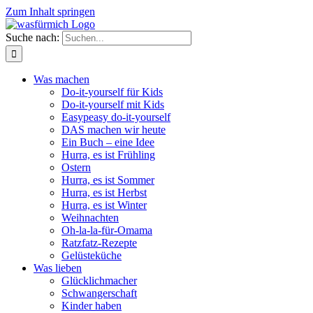
Zum Inhalt springen
Suche nach:
Was machen
Do-it-yourself für Kids
Do-it-yourself mit Kids
Easypeasy do-it-yourself
DAS machen wir heute
Ein Buch – eine Idee
Hurra, es ist Frühling
Ostern
Hurra, es ist Sommer
Hurra, es ist Herbst
Hurra, es ist Winter
Weihnachten
Oh-la-la-für-Omama
Ratzfatz-Rezepte
Gelüsteküche
Was lieben
Glücklichmacher
Schwangerschaft
Kinder haben