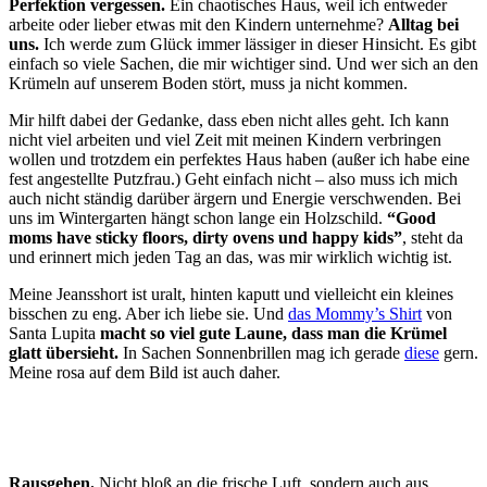
Perfektion vergessen.
Ein chaotisches Haus, weil ich entweder
arbeite oder lieber etwas mit den Kindern unternehme?
Alltag bei
uns.
Ich werde zum Glück immer lässiger in dieser Hinsicht. Es gibt
einfach so viele Sachen, die mir wichtiger sind. Und wer sich an den
Krümeln auf unserem Boden stört, muss ja nicht kommen.
Mir hilft dabei der Gedanke, dass eben nicht alles geht. Ich kann
nicht viel arbeiten und viel Zeit mit meinen Kindern verbringen
wollen und trotzdem ein perfektes Haus haben (außer ich habe eine
fest angestellte Putzfrau.) Geht einfach nicht – also muss ich mich
auch nicht ständig darüber ärgern und Energie verschwenden. Bei
uns im Wintergarten hängt schon lange ein Holzschild.
“Good
moms have sticky floors, dirty ovens und happy kids”
, steht da
und erinnert mich jeden Tag an das, was mir wirklich wichtig ist.
Meine Jeansshort ist uralt, hinten kaputt und vielleicht ein kleines
bisschen zu eng. Aber ich liebe sie. Und
das Mommy’s Shirt
von
Santa Lupita
macht so viel gute Laune, dass man die Krümel
glatt übersieht.
In Sachen Sonnenbrillen mag ich gerade
diese
gern.
Meine rosa auf dem Bild ist auch daher.
Rausgehen.
Nicht bloß an die frische Luft, sondern auch aus