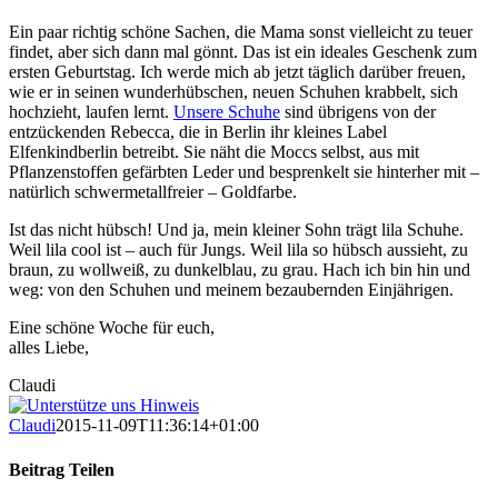
Ein paar richtig schöne Sachen, die Mama sonst vielleicht zu teuer
findet, aber sich dann mal gönnt. Das ist ein ideales Geschenk zum
ersten Geburtstag. Ich werde mich ab jetzt täglich darüber freuen,
wie er in seinen wunderhübschen, neuen Schuhen krabbelt, sich
hochzieht, laufen lernt.
Unsere Schuhe
sind übrigens von der
entzückenden Rebecca, die in Berlin ihr kleines Label
Elfenkindberlin betreibt. Sie näht die Moccs selbst, aus mit
Pflanzenstoffen gefärbten Leder und besprenkelt sie hinterher mit –
natürlich schwermetallfreier – Goldfarbe.
Ist das nicht hübsch! Und ja, mein kleiner Sohn trägt lila Schuhe.
Weil lila cool ist – auch für Jungs. Weil lila so hübsch aussieht, zu
braun, zu wollweiß, zu dunkelblau, zu grau. Hach ich bin hin und
weg: von den Schuhen und meinem bezaubernden Einjährigen.
Eine schöne Woche für euch,
alles Liebe,
Claudi
Claudi
2015-11-09T11:36:14+01:00
Beitrag Teilen