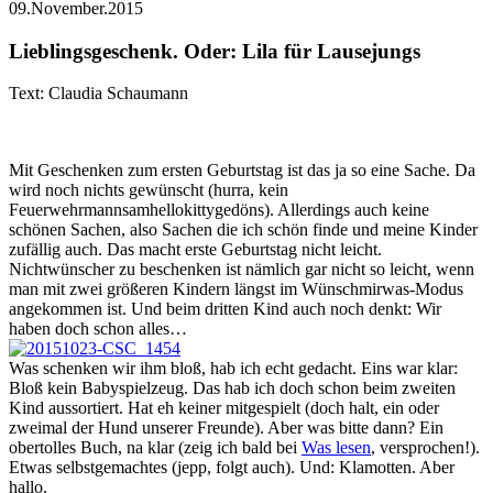
09.November.2015
Lieblingsgeschenk. Oder: Lila für Lausejungs
Text: Claudia Schaumann
Mit Geschenken zum ersten Geburtstag ist das ja so eine Sache. Da
wird noch nichts gewünscht (hurra, kein
Feuerwehrmannsamhellokittygedöns). Allerdings auch keine
schönen Sachen, also Sachen die ich schön finde und meine Kinder
zufällig auch. Das macht erste Geburtstag nicht leicht.
Nichtwünscher zu beschenken ist nämlich gar nicht so leicht, wenn
man mit zwei größeren Kindern längst im Wünschmirwas-Modus
angekommen ist. Und beim dritten Kind auch noch denkt: Wir
haben doch schon alles…
Was schenken wir ihm bloß, hab ich echt gedacht. Eins war klar:
Bloß kein Babyspielzeug. Das hab ich doch schon beim zweiten
Kind aussortiert. Hat eh keiner mitgespielt (doch halt, ein oder
zweimal der Hund unserer Freunde). Aber was bitte dann? Ein
obertolles Buch, na klar (zeig ich bald bei
Was lesen
, versprochen!).
Etwas selbstgemachtes (jepp, folgt auch). Und: Klamotten. Aber
hallo.