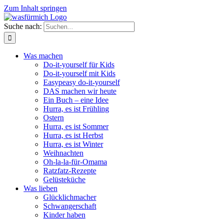
Zum Inhalt springen
Suche nach:
Was machen
Do-it-yourself für Kids
Do-it-yourself mit Kids
Easypeasy do-it-yourself
DAS machen wir heute
Ein Buch – eine Idee
Hurra, es ist Frühling
Ostern
Hurra, es ist Sommer
Hurra, es ist Herbst
Hurra, es ist Winter
Weihnachten
Oh-la-la-für-Omama
Ratzfatz-Rezepte
Gelüsteküche
Was lieben
Glücklichmacher
Schwangerschaft
Kinder haben