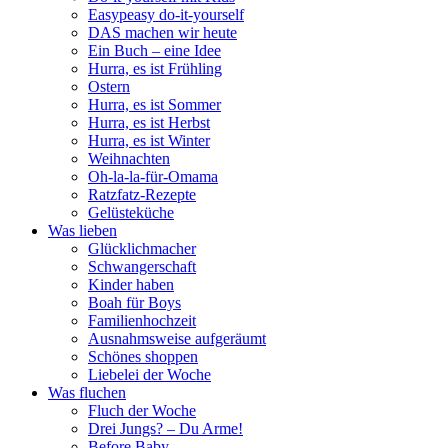
Easypeasy do-it-yourself
DAS machen wir heute
Ein Buch – eine Idee
Hurra, es ist Frühling
Ostern
Hurra, es ist Sommer
Hurra, es ist Herbst
Hurra, es ist Winter
Weihnachten
Oh-la-la-für-Omama
Ratzfatz-Rezepte
Gelüsteküche
Was lieben
Glücklichmacher
Schwangerschaft
Kinder haben
Boah für Boys
Familienhochzeit
Ausnahmsweise aufgeräumt
Schönes shoppen
Liebelei der Woche
Was fluchen
Fluch der Woche
Drei Jungs? – Du Arme!
Before Baby