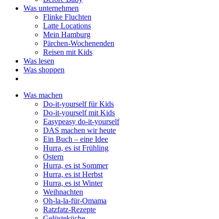
Was unternehmen
Flinke Fluchten
Latte Locations
Mein Hamburg
Pärchen-Wochenenden
Reisen mit Kids
Was lesen
Was shoppen
Was machen
Do-it-yourself für Kids
Do-it-yourself mit Kids
Easypeasy do-it-yourself
DAS machen wir heute
Ein Buch – eine Idee
Hurra, es ist Frühling
Ostern
Hurra, es ist Sommer
Hurra, es ist Herbst
Hurra, es ist Winter
Weihnachten
Oh-la-la-für-Omama
Ratzfatz-Rezepte
Gelüsteküche