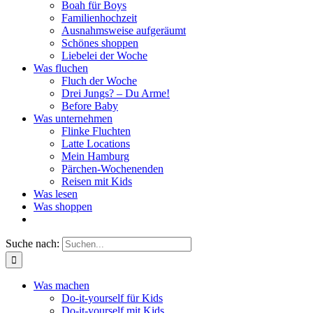
Boah für Boys
Familienhochzeit
Ausnahmsweise aufgeräumt
Schönes shoppen
Liebelei der Woche
Was fluchen
Fluch der Woche
Drei Jungs? – Du Arme!
Before Baby
Was unternehmen
Flinke Fluchten
Latte Locations
Mein Hamburg
Pärchen-Wochenenden
Reisen mit Kids
Was lesen
Was shoppen
Suche nach:
Was machen
Do-it-yourself für Kids
Do-it-yourself mit Kids