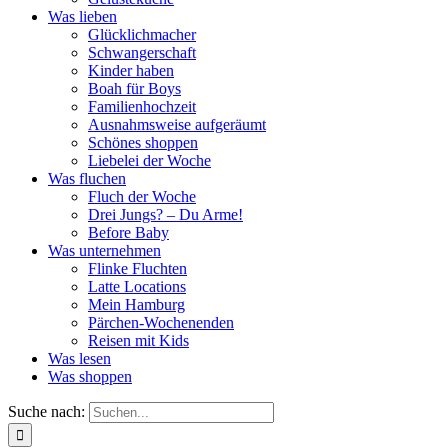
Was lieben
Glücklichmacher
Schwangerschaft
Kinder haben
Boah für Boys
Familienhochzeit
Ausnahmsweise aufgeräumt
Schönes shoppen
Liebelei der Woche
Was fluchen
Fluch der Woche
Drei Jungs? – Du Arme!
Before Baby
Was unternehmen
Flinke Fluchten
Latte Locations
Mein Hamburg
Pärchen-Wochenenden
Reisen mit Kids
Was lesen
Was shoppen
Suche nach: