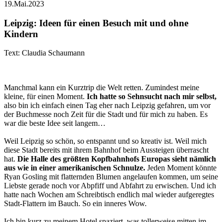
19.Mai.2023
Leipzig: Ideen für einen Besuch mit und ohne
Kindern
Text: Claudia Schaumann
Manchmal kann ein Kurztrip die Welt retten. Zumindest meine
kleine, für einen Moment.
Ich hatte so Sehnsucht nach mir selbst,
also bin ich einfach einen Tag eher nach Leipzig gefahren, um vor
der Buchmesse noch Zeit für die Stadt und für mich zu haben. Es
war die beste Idee seit langem…
Weil Leipzig so schön, so entspannt und so kreativ ist. Weil mich
diese Stadt bereits mit ihrem Bahnhof beim Aussteigen überrascht
hat.
Die Halle des größten Kopfbahnhofs Europas sieht nämlich
aus wie in einer amerikanischen Schnulze.
Jeden Moment könnte
Ryan Gosling mit flatternden Blumen angelaufen kommen, um seine
Liebste gerade noch vor Abpfiff und Abfahrt zu erwischen. Und ich
hatte nach Wochen am Schreibtisch endlich mal wieder aufgeregtes
Stadt-Flattern im Bauch. So ein inneres Wow.
Ich bin kurz zu meinem Hotel spaziert, was tollerweise mitten im