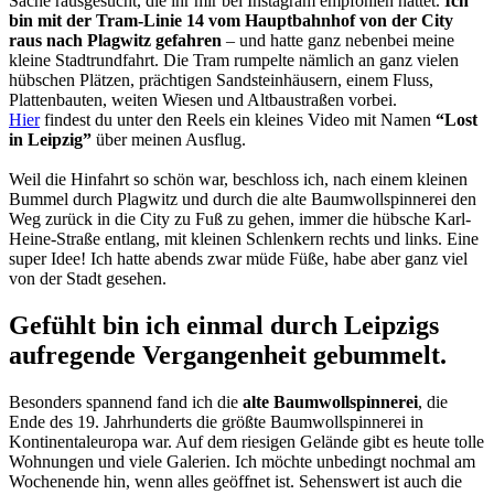
Sache rausgesucht, die ihr mir bei Instagram empfohlen hattet.
Ich
bin mit der Tram-Linie 14 vom Hauptbahnhof von der City
raus nach Plagwitz gefahren
– und hatte ganz nebenbei meine
kleine Stadtrundfahrt. Die Tram rumpelte nämlich an ganz vielen
hübschen Plätzen, prächtigen Sandsteinhäusern, einem Fluss,
Plattenbauten, weiten Wiesen und Altbaustraßen vorbei.
Hier
findest du unter den Reels ein kleines Video mit Namen
“Lost
in Leipzig”
über meinen Ausflug.
Weil die Hinfahrt so schön war, beschloss ich, nach einem kleinen
Bummel durch Plagwitz und durch die alte Baumwollspinnerei den
Weg zurück in die City zu Fuß zu gehen, immer die hübsche Karl-
Heine-Straße entlang, mit kleinen Schlenkern rechts und links. Eine
super Idee! Ich hatte abends zwar müde Füße, habe aber ganz viel
von der Stadt gesehen.
Gefühlt bin ich einmal durch Leipzigs
aufregende Vergangenheit gebummelt.
Besonders spannend fand ich die
alte Baumwollspinnerei
, die
Ende des 19. Jahrhunderts die größte Baumwollspinnerei in
Kontinentaleuropa war. Auf dem riesigen Gelände gibt es heute tolle
Wohnungen und viele Galerien. Ich möchte unbedingt nochmal am
Wochenende hin, wenn alles geöffnet ist. Sehenswert ist auch die