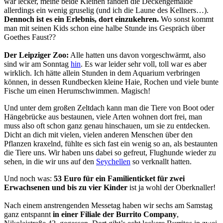
war lecker, meine beide Kleinen fanden die Deckengemälde
allerdings ein wenig gruselig (und ich die Laune des Kellners…).
Dennoch ist es ein Erlebnis, dort einzukehren.
Wo sonst kommt
man mit seinen Kids schon eine halbe Stunde ins Gespräch über
Goethes Faust??
Der Leipziger Zoo:
Alle hatten uns davon vorgeschwärmt, also
sind wir am Sonntag
hin
. Es war leider sehr voll, toll war es aber
wirklich. Ich hätte allein Stunden in dem Aquarium verbringen
können, in dessen Rundbecken kleine Haie, Rochen und viele bunte
Fische um einen Herumschwimmen. Magisch!
Und unter dem großen Zeltdach kann man die Tiere von Boot oder
Hängebrücke aus bestaunen, viele Arten wohnen dort frei, man
muss also oft schon ganz genau hinschauen, um sie zu entdecken.
Dicht an dich mit vielen, vielen anderen Menschen über den
Pflanzen kraxelnd, fühlte es sich fast ein wenig so an, als bestaunten
die Tiere uns. Wir haben uns dabei so gefreut, Flughunde wieder zu
sehen, in die wir uns auf den
Seychellen
so verknallt hatten.
Und noch was:
53 Euro für ein Familienticket für zwei
Erwachsenen und bis zu vier Kinder
ist ja wohl der Oberknaller!
Nach einem anstrengenden Messetag haben wir sechs am Samstag
ganz entspannt
in einer Filiale der Burrito Company
,