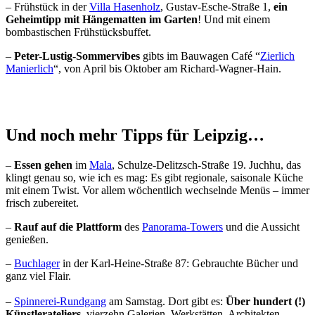
– Frühstück in der
Villa Hasenholz
, Gustav-Esche-Straße 1,
ein
Geheimtipp mit Hängematten im Garten
! Und mit einem
bombastischen Frühstücksbuffet.
–
Peter-Lustig-Sommervibes
gibts im Bauwagen Café “
Zierlich
Manierlich
“, von April bis Oktober am Richard-Wagner-Hain.
Und noch mehr Tipps für Leipzig…
–
Essen gehen
im
Mala
, Schulze-Delitzsch-Straße 19. Juchhu, das
klingt genau so, wie ich es mag: Es gibt regionale, saisonale Küche
mit einem Twist. Vor allem wöchentlich wechselnde Menüs – immer
frisch zubereitet.
–
Rauf auf die Plattform
des
Panorama-Towers
und die Aussicht
genießen.
–
Buchlager
in der Karl-Heine-Straße 87: Gebrauchte Bücher und
ganz viel Flair.
–
Spinnerei-Rundgang
am Samstag. Dort gibt es:
Über hundert (!)
Künstlerateliers
, vierzehn Galerien, Werkstätten, Architekten,