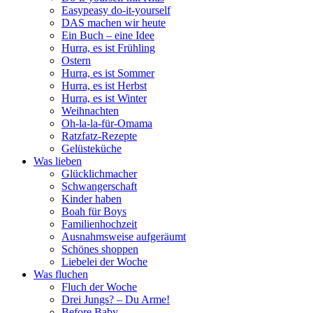
Easypeasy do-it-yourself
DAS machen wir heute
Ein Buch – eine Idee
Hurra, es ist Frühling
Ostern
Hurra, es ist Sommer
Hurra, es ist Herbst
Hurra, es ist Winter
Weihnachten
Oh-la-la-für-Omama
Ratzfatz-Rezepte
Gelüsteküche
Was lieben
Glücklichmacher
Schwangerschaft
Kinder haben
Boah für Boys
Familienhochzeit
Ausnahmsweise aufgeräumt
Schönes shoppen
Liebelei der Woche
Was fluchen
Fluch der Woche
Drei Jungs? – Du Arme!
Before Baby