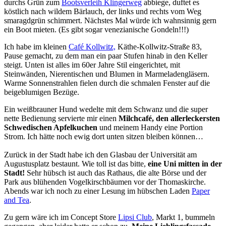
durchs Grün zum
Bootsverleih Klingerweg
abbiege, duftet es
köstlich nach wildem Bärlauch, der links und rechts vom Weg
smaragdgrün schimmert. Nächstes Mal würde ich wahnsinnig gern
ein Boot mieten. (Es gibt sogar venezianische Gondeln!!!)
Ich habe im kleinen
Café Kollwitz,
Käthe-Kollwitz-Straße 83,
Pause gemacht, zu dem man ein paar Stufen hinab in den Keller
steigt. Unten ist alles im 60er Jahre Stil eingerichtet, mit
Steinwänden, Nierentischen und Blumen in Marmeladengläsern.
Warme Sonnenstrahlen fielen durch die schmalen Fenster auf die
beigeblumigen Bezüge.
Ein weißbrauner Hund wedelte mit dem Schwanz und die super
nette Bedienung servierte mir einen
Milchcafé, den allerleckersten
Schwedischen Apfelkuchen
und meinem Handy eine Portion
Strom. Ich hätte noch ewig dort unten sitzen bleiben können…
Zurück in der Stadt habe ich den Glasbau der Universität am
Augustusplatz bestaunt. Wie toll ist das bitte,
eine Uni mitten in der
Stadt!
Sehr hübsch ist auch das Rathaus, die alte Börse und der
Park aus blühenden Vogelkirschbäumen vor der Thomaskirche.
Abends war ich noch zu einer Lesung im hübschen Laden
Paper
and Tea
.
Zu gern wäre ich im Concept Store
Lipsi Club
, Markt 1, bummeln