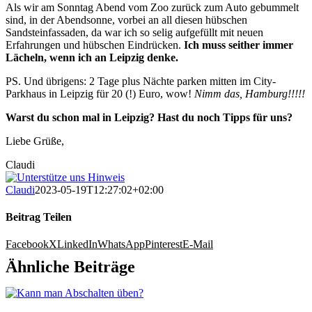
Als wir am Sonntag Abend vom Zoo zurück zum Auto gebummelt
sind, in der Abendsonne, vorbei an all diesen hübschen
Sandsteinfassaden, da war ich so selig aufgefüllt mit neuen
Erfahrungen und hübschen Eindrücken.
Ich muss seither immer
Lächeln, wenn ich an Leipzig denke.
PS. Und übrigens: 2 Tage plus Nächte parken mitten im City-
Parkhaus in Leipzig für 20 (!) Euro, wow!
Nimm das, Hamburg!!!!!
Warst du schon mal in Leipzig? Hast du noch Tipps für uns?
Liebe Grüße,
Claudi
Claudi
2023-05-19T12:27:02+02:00
Beitrag Teilen
Facebook
X
LinkedIn
WhatsApp
Pinterest
E-Mail
Ähnliche Beiträge