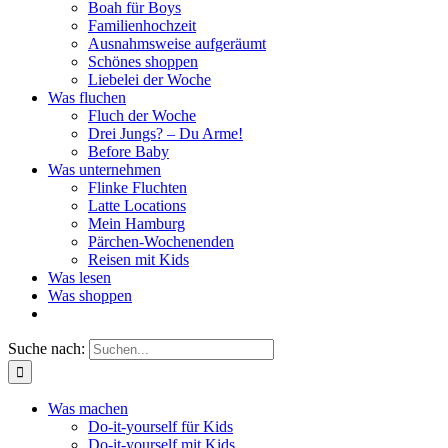
Boah für Boys
Familienhochzeit
Ausnahmsweise aufgeräumt
Schönes shoppen
Liebelei der Woche
Was fluchen
Fluch der Woche
Drei Jungs? – Du Arme!
Before Baby
Was unternehmen
Flinke Fluchten
Latte Locations
Mein Hamburg
Pärchen-Wochenenden
Reisen mit Kids
Was lesen
Was shoppen
Suche nach:
Was machen
Do-it-yourself für Kids
Do-it-yourself mit Kids