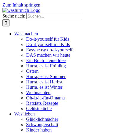
Zum Inhalt springen
Suche nach:
Was machen
Do-it-yourself für Kids
Do-it-yourself mit Kids
Easypeasy do-it-yourself
DAS machen wir heute
Ein Buch – eine Idee
Hurra, es ist Frühling
Ostern
Hurra, es ist Sommer
Hurra, es ist Herbst
Hurra, es ist Winter
Weihnachten
Oh-la-la-für-Omama
Ratzfatz-Rezepte
Gelüsteküche
Was lieben
Glücklichmacher
Schwangerschaft
Kinder haben