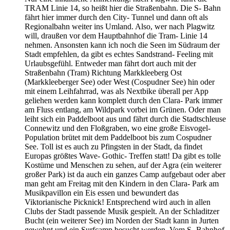
TRAM Linie 14, so heißt hier die Straßenbahn. Die S- Bahn
fährt hier immer durch den City- Tunnel und dann oft als
Regionalbahn weiter ins Umland. Also, wer nach Plagwitz
will, draußen vor dem Hauptbahnhof die Tram- Linie 14
nehmen. Ansonsten kann ich noch die Seen im Südraum der
Stadt empfehlen, da gibt es echtes Sandstrand- Feeling mit
Urlaubsgefühl. Entweder man fährt dort auch mit der
Straßenbahn (Tram) Richtung Markkleeberg Ost
(Markkleeberger See) oder West (Cospudner See) hin oder
mit einem Leihfahrrad, was als Nextbike überall per App
geliehen werden kann komplett durch den Clara- Park immer
am Fluss entlang, am Wildpark vorbei im Grünen. Oder man
leiht sich ein Paddelboot aus und fährt durch die Stadtschleuse
Connewitz und den Floßgraben, wo eine große Eisvogel-
Population brütet mit dem Paddelboot bis zum Cospudner
See. Toll ist es auch zu Pfingsten in der Stadt, da findet
Europas größtes Wave- Gothic- Treffen statt! Da gibt es tolle
Kostüme und Menschen zu sehen, auf der Agra (ein weiterer
großer Park) ist da auch ein ganzes Camp aufgebaut oder aber
man geht am Freitag mit den Kindern in den Clara- Park am
Musikpavillon ein Eis essen und bewundert das
Viktorianische Picknick! Entsprechend wird auch in allen
Clubs der Stadt passende Musik gespielt. An der Schladitzer
Bucht (ein weiterer See) im Norden der Stadt kann in Jurten
gewohnt und ein Surfcamp besucht werden. Vom S- Bahnhof