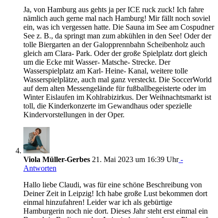
Ja, von Hamburg aus gehts ja per ICE ruck zuck! Ich fahre
nämlich auch gerne mal nach Hamburg! Mir fällt noch soviel
ein, was ich vergessen hatte. Die Sauna im See am Cospudner
See z. B., da springt man zum abkühlen in den See! Oder der
tolle Biergarten an der Galopprennbahn Scheibenholz auch
gleich am Clara- Park. Oder der große Spielplatz dort gleich
um die Ecke mit Wasser- Matsche- Strecke. Der
Wasserspielplatz am Karl- Heine- Kanal, weitere tolle
Wasserspielplätze, auch mal ganz versteckt. Die SoccerWorld
auf dem alten Messengelände für fußballbegeisterte oder im
Winter Eislaufen im Kohlrabizirkus. Der Weihnachtsmarkt ist
toll, die Kinderkonzerte im Gewandhaus oder spezielle
Kindervorstellungen in der Oper.
Viola Müller-Gerbes
21. Mai 2023 um 16:39 Uhr
-
Antworten
Hallo liebe Claudi, was für eine schöne Beschreibung von
Deiner Zeit in Leipzig! Ich habe große Lust bekommen dort
einmal hinzufahren! Leider war ich als gebürtige
Hamburgerin noch nie dort. Dieses Jahr steht erst einmal ein