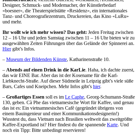
Designer, Schmuck- und Modemacher, der Künstlerbedarf
«boesner», die Theaterspielstätte «Residenz», ein internationales
Tanz- und Choreografiezentrum, Druckereien, das Kino «LuRu»
und mehr.
Ihr wollt wie ich mehr wissen? Das geht:
Jeden Freitag zwischen
12 – 16 Uhr und jeden Samstag zwischen 11 – 16 Uhr bieten wir zu
ausgewählten Zeiten Führungen über das Gelände der Spinnerei an.
Hier
gibt’s Infos.
–
Museum der Bildenden Künste
, Katharinenstraße 10.
–
Abends auf einen Drink in die KarLie
. Haha, ich dachte zuerst,
das wär EINE Bar. Aber das ist der Kosename für die Karl-
Liebknecht-Straße. Auf dieser Südmeile in Leipzig gibt’s viele süße
Bars, Cafes und Kneipchen. Mehr Infos gibt’s
hier
.
–
Großartiges Essen
soll es im
Le Caphe
, Georg-Schumann-Straße
130, geben. Cà Phe das vietnamesische Wort für Kaffee, und genau
das ist es: Ein vietnamnesisches Cafè (gegründet übrigens von
einem Bauingenieur und einer Kommunikationsdesignerin!)
Wusstest du, dass Vietnam nach Brasilien weltweit das zweitgrößte
Kaffee-Exportland ist? Hier findest du die spannende
Karte
. Und
noch ein Tipp: Bitte unbedingt reservieren!