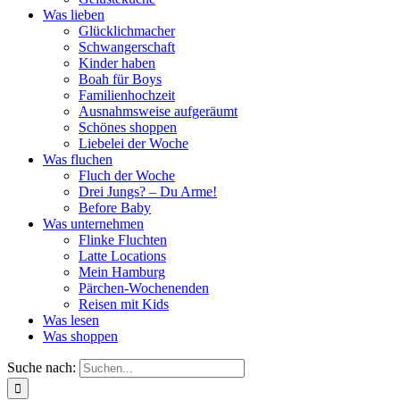
Was lieben
Glücklichmacher
Schwangerschaft
Kinder haben
Boah für Boys
Familienhochzeit
Ausnahmsweise aufgeräumt
Schönes shoppen
Liebelei der Woche
Was fluchen
Fluch der Woche
Drei Jungs? – Du Arme!
Before Baby
Was unternehmen
Flinke Fluchten
Latte Locations
Mein Hamburg
Pärchen-Wochenenden
Reisen mit Kids
Was lesen
Was shoppen
Suche nach: