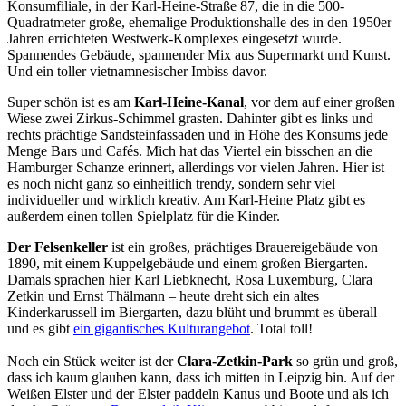
Konsumfiliale, in der Karl-Heine-Straße 87, die in die 500-
Quadratmeter große, ehemalige Produktionshalle des in den 1950er
Jahren errichteten Westwerk-Komplexes eingesetzt wurde.
Spannendes Gebäude, spannender Mix aus Supermarkt und Kunst.
Und ein toller vietnamnesischer Imbiss davor.
Super schön ist es am
Karl-Heine-Kanal
, vor dem auf einer großen
Wiese zwei Zirkus-Schimmel grasten. Dahinter gibt es links und
rechts prächtige Sandsteinfassaden und in Höhe des Konsums jede
Menge Bars und Cafés. Mich hat das Viertel ein bisschen an die
Hamburger Schanze erinnert, allerdings vor vielen Jahren. Hier ist
es noch nicht ganz so einheitlich trendy, sondern sehr viel
individueller und wirklich kreativ. Am Karl-Heine Platz gibt es
außerdem einen tollen Spielplatz für die Kinder.
Der Felsenkeller
ist ein großes, prächtiges Brauereigebäude von
1890, mit einem Kuppelgebäude und einem großen Biergarten.
Damals sprachen hier Karl Liebknecht, Rosa Luxemburg, Clara
Zetkin und Ernst Thälmann – heute dreht sich ein altes
Kinderkarussell im Biergarten, dazu blüht und brummt es überall
und es gibt
ein gigantisches Kulturangebot
. Total toll!
Noch ein Stück weiter ist der
Clara-Zetkin-Park
so grün und groß,
dass ich kaum glauben kann, dass ich mitten in Leipzig bin. Auf der
Weißen Elster und der Elster paddeln Kanus und Boote und als ich