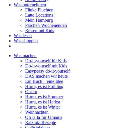
Was unternehmen
Flinke Fluchten
Latte Locations
Mein Hamburg
Pärchen-Wochenenden
Reisen mit Kids
Was lesen
Was shoppen
Was machen
Do-it-yourself für Kids
Do-it-yourself mit Kids
Easypeasy do-it-yourself
DAS machen wir heute
Ein Buch – eine Idee
Hurra, es ist Frühling
Ostern
Hurra, es ist Sommer
Hurra, es ist Herbst
Hurra, es ist Winter
Weihnachten
Oh-la-la-für-Omama
Ratzfatz-Rezepte
Gelüsteküche