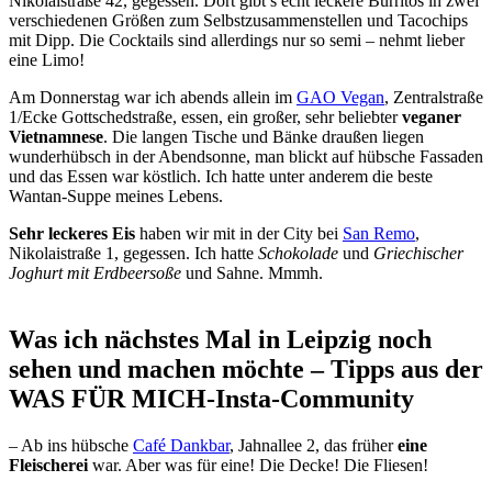
Nikolaistraße 42, gegessen. Dort gibt’s echt leckere Burritos in zwei
verschiedenen Größen zum Selbstzusammenstellen und Tacochips
mit Dipp. Die Cocktails sind allerdings nur so semi – nehmt lieber
eine Limo!
Am Donnerstag war ich abends allein im
GAO Vegan
, Zentralstraße
1/Ecke Gottschedstraße, essen, ein großer, sehr beliebter
veganer
Vietnamnese
. Die langen Tische und Bänke draußen liegen
wunderhübsch in der Abendsonne, man blickt auf hübsche Fassaden
und das Essen war köstlich. Ich hatte unter anderem die beste
Wantan-Suppe meines Lebens.
Sehr leckeres Eis
haben wir mit in der City bei
San Remo
,
Nikolaistraße 1, gegessen. Ich hatte
Schokolade
und
Griechischer
Joghurt mit Erdbeersoße
und Sahne. Mmmh.
Was ich nächstes Mal in Leipzig noch
sehen und machen möchte – Tipps aus der
WAS FÜR MICH-Insta-Community
– Ab ins hübsche
Café Dankbar
, Jahnallee 2, das früher
eine
Fleischerei
war. Aber was für eine! Die Decke! Die Fliesen!