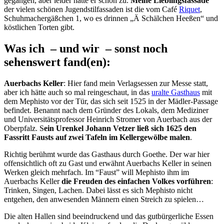
gegangen, aber leider hatte er schon zu.
Meine Lieblingsfassade
der vielen schönen Jugendstilfassaden ist die vom Café
Riquet
,
Schuhmachergäßchen 1, wo es drinnen
„Ä Schälchen Heeßen“ und
köstlichen Torten gibt.
Was ich – und wir – sonst noch
sehenswert fand(en):
Auerbachs Keller
: Hier fand mein Verlagsessen zur Messe statt,
aber ich hätte auch so mal reingeschaut, in das
uralte Gasthaus
mit
dem Mephisto vor der Tür, das sich seit 1525 in der Mädler-Passage
befindet. Benannt nach dem Gründer des Lokals, dem Mediziner
und Universitätsprofessor Heinrich Stromer von Auerbach aus der
Oberpfalz. S
ein Urenkel Johann Vetzer ließ sich 1625 den
Fassritt Fausts auf zwei Tafeln im Kellergewölbe malen
.
Richtig berühmt wurde das Gasthaus durch Goethe. Der war hier
offensichtlich oft zu Gast und erwähnt Auerbachs Keller in seinen
Werken gleich mehrfach. Im “Faust” will Mephisto ihm im
Auerbachs Keller
die Freuden des einfachen Volkes vorführen
:
Trinken, Singen, Lachen. Dabei lässt es sich Mephisto nicht
entgehen, den anwesenden Männern einen Streich zu spielen…
Die alten Hallen sind beeindruckend und das gutbürgerliche Essen