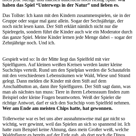
haben das Spiel “Unterwegs in der Natur” und lieben es.
Das Tollste: Ich kann mit den Kindern zusammenspielen, sie in der
Gruppe oder sogar mal ganz allein. Sogar der Sechsjährige, der
noch nicht lesen kann. Der Stift erklärt nämlich nicht nur die
Spielregeln, sondern führt die Kinder auch wie ein Moderator durch
das ganze Spiel. Meine Kinder lernen jede Menge dabei – sogar der
Zehnjährige noch. Und ich.
Gespielt wird so: In der Mitte liegt das Spielfeld mit vier
Spielfiguren. Auf kleinen weißen Kreisen werden lauter kleine
Suchchips verteilt. Rund um den Spielplan werden die Schautafeln
mit den verschiedenen Lebensräumen wie Wald, Wiese und Strand
gelegt. Dann melden die Kinder mit dem Stift auf dem
Anschaltbutton an, dann ihre Spielfiguren. Der Stift sagt dann, was
man als nächstes tun muss: Tiere in ihrem Lebensraum finden zum
Beispiel oder kleine Fragen beantworten. Weiß der Spieler die
richtige Antwort, darf er sich den Suchchip vom Spielfeld nehmen.
Wer am Ende am meisten Chips hatte, hat gewonnen.
Tollerweise war es bei uns aber ausnahmsweise mal gar nicht so
wichtig, wer gewinnt, weil das Spielen an sich so spannend ist. Ich
hatte zum Beispiel keine Ahnung, dass mein Großer weiß, welche
Waldpflanze es bereits auf der Erde gab, als dort noch die Dinos