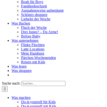
Boah für Boys
Familienhochzeit
Ausnahmsweise aufgeräumt
Schönes shoppen
Liebelei der Woche
Was fluchen
Fluch der Woche
Drei Jungs? – Du Arme!
Before Baby
Was unternehmen
Flinke Fluchten
Latte Locations
Mein Hamburg
Pärchen-Wochenenden
Reisen mit Kids
Was lesen
Was shoppen
Suche nach:
Was machen
Do-it-yourself für Kids
Do-it-yourself mit Kids