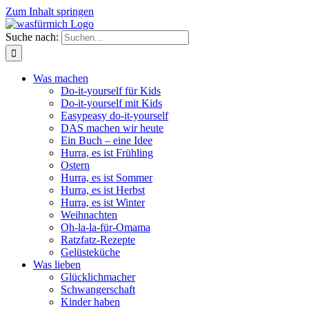
Zum Inhalt springen
Suche nach:
Was machen
Do-it-yourself für Kids
Do-it-yourself mit Kids
Easypeasy do-it-yourself
DAS machen wir heute
Ein Buch – eine Idee
Hurra, es ist Frühling
Ostern
Hurra, es ist Sommer
Hurra, es ist Herbst
Hurra, es ist Winter
Weihnachten
Oh-la-la-für-Omama
Ratzfatz-Rezepte
Gelüsteküche
Was lieben
Glücklichmacher
Schwangerschaft
Kinder haben