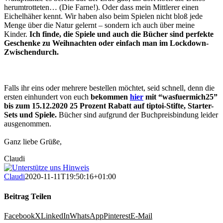
herumtrotteten… (Die Farne!). Oder dass mein Mittlerer einen
Eichelhäher kennt. Wir haben also beim Spielen nicht bloß jede
Menge über die Natur gelernt – sondern ich auch über meine
Kinder.
Ich finde, die Spiele und auch die Bücher sind perfekte
Geschenke zu Weihnachten oder einfach man im Lockdown-
Zwischendurch.
Falls ihr eins oder mehrere bestellen möchtet, seid schnell, denn die
ersten einhundert von euch
bekommen
hier
mit “wasfuermich25”
bis zum 15.12.2020 25 Prozent Rabatt auf tiptoi-Stifte, Starter-
Sets und Spiele.
Bücher sind aufgrund der Buchpreisbindung leider
ausgenommen.
Ganz liebe Grüße,
Claudi
Claudi
2020-11-11T19:50:16+01:00
Beitrag Teilen
Facebook
X
LinkedIn
WhatsApp
Pinterest
E-Mail