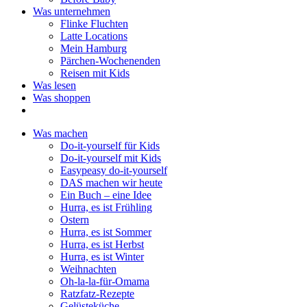
Was unternehmen
Flinke Fluchten
Latte Locations
Mein Hamburg
Pärchen-Wochenenden
Reisen mit Kids
Was lesen
Was shoppen
Was machen
Do-it-yourself für Kids
Do-it-yourself mit Kids
Easypeasy do-it-yourself
DAS machen wir heute
Ein Buch – eine Idee
Hurra, es ist Frühling
Ostern
Hurra, es ist Sommer
Hurra, es ist Herbst
Hurra, es ist Winter
Weihnachten
Oh-la-la-für-Omama
Ratzfatz-Rezepte
Gelüsteküche