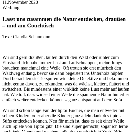
11.November.2020
Werbung
Lasst uns zusammen die Natur entdecken, draußen
– und am Couchtisch
Text: Claudia Schaumann
Wir sind gern draußen, laufen durch den Wald oder runter zum
Elbstrand. Ich habe immer Lust auf Luftschnappen, meine Jungs
brauchen manchmal eine Weile. Oft trotten sie erst mürrisch den
Waldweg entlang, bevor sie dann begeistert ins Unterholz hüpfen.
Dort betrachten sie Tierspuren wie kleine Detektive und bekommen
nicht genug davon, zu erkunden, was da wächst, klettert, flattert und
zwitschert. Bis mindestens einer wirklich keine Lust mehr auf laufen
hat. Wie toll, dass wir seit einer Weile die spannende Natur hinterher
einfach weiter entdecken können – ganz entspannt auf dem Sofa…
Wir sind schon lange Fan der tiptoi-Bücher, die man entweder mit
seinen Kindern oder aber die Kinder ganz allein dank des tiptoi-
Stifts entdecken können. Neu für mich ist, dass es seit einer Weile
auch Spiele von Tiptoi gibt. Die sind super gemacht, sogar ich lerne
noch jede Menge und machen außerdem noch richtig Spaß.
Wir