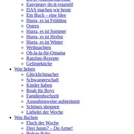
Easypeasy do-it-yourself
DAS machen wir heute
Ein Buch – eine Idee
Hurra, es ist Frühling
Ostern
Hurra, es ist Sommer
Hurra, es ist Herbst
Hurra, es ist Winter
Weihnachten
Oh-la-la-für-Omama
Ratzfatz-Rezepte
Gelüsteküche
Was lieben
Glücklichmacher
Schwangerschaft
Kinder haben
Boah für Boys
Familienhochzeit
Ausnahmsweise aufgeräumt
Schönes shoppen
Liebelei der Woche
Was fluchen
Fluch der Woche
Drei Jungs? – Du Arme!
Before Baby