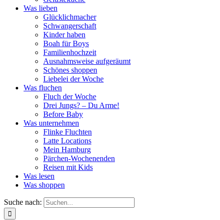
Was lieben
Glücklichmacher
Schwangerschaft
Kinder haben
Boah für Boys
Familienhochzeit
Ausnahmsweise aufgeräumt
Schönes shoppen
Liebelei der Woche
Was fluchen
Fluch der Woche
Drei Jungs? – Du Arme!
Before Baby
Was unternehmen
Flinke Fluchten
Latte Locations
Mein Hamburg
Pärchen-Wochenenden
Reisen mit Kids
Was lesen
Was shoppen
Suche nach: