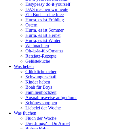
Easypeasy do-it-yourself
DAS machen wir heute
Ein Buch – eine Idee
Hurra, es ist Frühling
Ostern
Hurra, es ist Sommer
Hurra, es ist Herbst
Hurra, es ist Winter
Weihnachten
Oh-la-la-für-Omama
Ratzfatz-Rezepte
Gelüsteküche
Was lieben
Glücklichmacher
Schwangerschaft
Kinder haben
Boah für Boys
Familienhochzeit
Ausnahmsweise aufgeräumt
Schönes shoppen
Liebelei der Woche
Was fluchen
Fluch der Woche
Drei Jungs? – Du Arme!
Before Baby