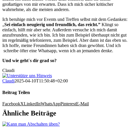
großartiges von mir erwarten. Dass ich mich sicher kritischer
wahrnehme, als die meisten anderen.
Ich beruhige mich vor Events und Treffen selbst mit dem Gedanken:
„
Sei einfach neugierig und freundlich, das reicht.”
Klingt so
einfach, hilft mir aber sehr. Außerdem versuche ich mich damit
anzufreunden, wie ich bin. Ich bin zum Beispiel überhaupt nicht gut
im regelmäßig telefonieren, zum Beispiel. Aber dann ist das eben so.
Ich hoffe, meine Freundinnen haben sich dran gewöhnt. Und ich
schreibe öfter eine Whatsapp, wenn ich an jemanden denke.
Und wie geht`s dir grad so?
Claudi
Claudi
2025-04-10T11:50:48+02:00
Beitrag Teilen
Facebook
X
LinkedIn
WhatsApp
Pinterest
E-Mail
Ähnliche Beiträge