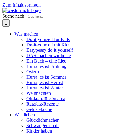
Zum Inhalt springen
Suche nach:
Was machen
Do-it-yourself für Kids
Do-it-yourself mit Kids
Easypeasy do-it-yourself
DAS machen wir heute
Ein Buch – eine Idee
Hurra, es ist Frühling
Ostern
Hurra, es ist Sommer
Hurra, es ist Herbst
Hurra, es ist Winter
Weihnachten
Oh-la-la-für-Omama
Ratzfatz-Rezepte
Gelüsteküche
Was lieben
Glücklichmacher
Schwangerschaft
Kinder haben