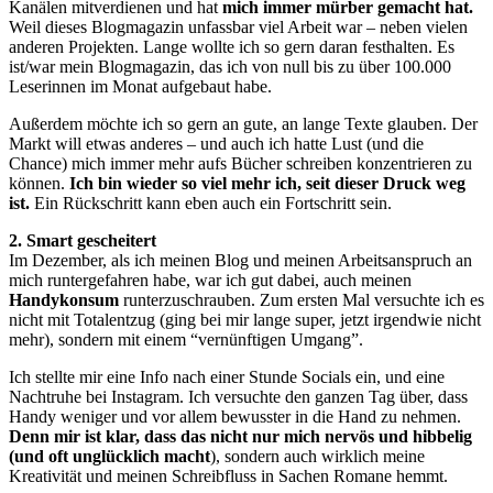
Kanälen mitverdienen und hat
mich immer mürber gemacht hat.
Weil dieses Blogmagazin unfassbar viel Arbeit war – neben vielen
anderen Projekten. Lange wollte ich so gern daran festhalten. Es
ist/war mein Blogmagazin, das ich von null bis zu über 100.000
Leserinnen im Monat aufgebaut habe.
Außerdem möchte ich so gern an gute, an lange Texte glauben. Der
Markt will etwas anderes – und auch ich hatte Lust (und die
Chance) mich immer mehr aufs Bücher schreiben konzentrieren zu
können.
Ich bin wieder so viel mehr ich, seit dieser Druck weg
ist.
Ein Rückschritt kann eben auch ein Fortschritt sein.
2. Smart gescheitert
Im Dezember, als ich meinen Blog und meinen Arbeitsanspruch an
mich runtergefahren habe, war ich gut dabei, auch meinen
Handykonsum
runterzuschrauben. Zum ersten Mal versuchte ich es
nicht mit Totalentzug (ging bei mir lange super, jetzt irgendwie nicht
mehr), sondern mit einem “vernünftigen Umgang”.
Ich stellte mir eine Info nach einer Stunde Socials ein, und eine
Nachtruhe bei Instagram. Ich versuchte den ganzen Tag über, dass
Handy weniger und vor allem bewusster in die Hand zu nehmen.
Denn mir ist klar, dass das nicht nur mich nervös und hibbelig
(und oft unglücklich macht
), sondern auch wirklich meine
Kreativität und meinen Schreibfluss in Sachen Romane hemmt.