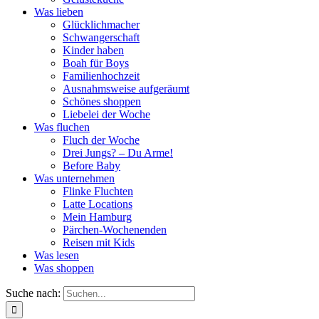
Was lieben
Glücklichmacher
Schwangerschaft
Kinder haben
Boah für Boys
Familienhochzeit
Ausnahmsweise aufgeräumt
Schönes shoppen
Liebelei der Woche
Was fluchen
Fluch der Woche
Drei Jungs? – Du Arme!
Before Baby
Was unternehmen
Flinke Fluchten
Latte Locations
Mein Hamburg
Pärchen-Wochenenden
Reisen mit Kids
Was lesen
Was shoppen
Suche nach: