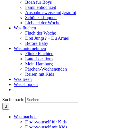
Boah für Boys
Familienhochzeit
Ausnahmsweise aufgeräumt
Schönes shoppen
Liebelei der Woche
Was fluchen
Fluch der Woche
Drei Jungs? – Du Arme!
Before Baby
Was unternehmen
Flinke Fluchten
Latte Locations
Mein Hamburg
Pärchen-Wochenenden
Reisen mit Kids
Was lesen
Was shoppen
Suche nach:
Was machen
Do-it-yourself für Kids
Do-it-yourself mit Kids