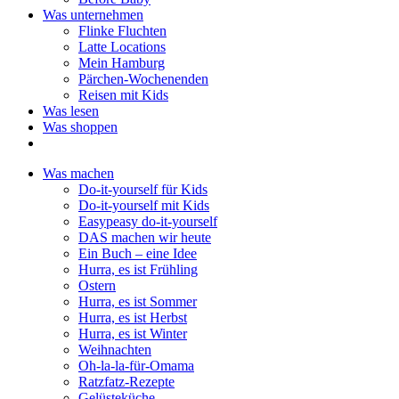
Was unternehmen
Flinke Fluchten
Latte Locations
Mein Hamburg
Pärchen-Wochenenden
Reisen mit Kids
Was lesen
Was shoppen
Was machen
Do-it-yourself für Kids
Do-it-yourself mit Kids
Easypeasy do-it-yourself
DAS machen wir heute
Ein Buch – eine Idee
Hurra, es ist Frühling
Ostern
Hurra, es ist Sommer
Hurra, es ist Herbst
Hurra, es ist Winter
Weihnachten
Oh-la-la-für-Omama
Ratzfatz-Rezepte
Gelüsteküche