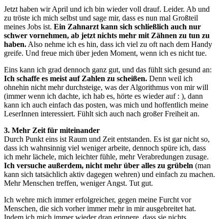
Jetzt haben wir April und ich bin wieder voll drauf. Leider. Ab und
zu tröste ich mich selbst und sage mir, dass es nun mal Großteil
meines Jobs ist.
Ein Zahnarzt kann sich schließlich auch nur
schwer vornehmen, ab jetzt nichts mehr mit Zähnen zu tun zu
haben.
Also nehme ich es hin, dass ich viel zu oft nach dem Handy
greife. Und freue mich über jeden Moment, wenn ich es nicht tue.
Eins kann ich grad dennoch ganz gut, und das fühlt sich gesund an:
Ich schaffe es meist auf Zahlen zu scheißen.
Denn weil ich
ohnehin nicht mehr durchsteige, was der Algorithmus von mir will
(immer wenn ich dachte, ich hab es, hörte es wieder auf : ), dann
kann ich auch einfach das posten, was mich und hoffentlich meine
LeserInnen interessiert. Fühlt sich auch nach großer Freiheit an.
3. Mehr Zeit für miteinander
Durch Punkt eins ist Raum und Zeit entstanden. Es ist gar nicht so,
dass ich wahnsinnig viel weniger arbeite, dennoch spüre ich, dass
ich mehr lächele, mich leichter fühle, mehr Verabredungen zusage.
Ich versuche außerdem, nicht mehr über alles zu grübeln
(man
kann sich tatsächlich aktiv dagegen wehren) und einfach zu machen.
Mehr Menschen treffen, weniger Angst. Tut gut.
Ich wehre mich immer erfolgreicher, gegen meine Furcht vor
Menschen, die sich vorher immer mehr in mir ausgebreitet hat.
Indem ich mich immer wieder dran erinnere, dass sie nichts