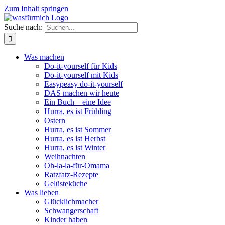
Zum Inhalt springen
Suche nach:
Was machen
Do-it-yourself für Kids
Do-it-yourself mit Kids
Easypeasy do-it-yourself
DAS machen wir heute
Ein Buch – eine Idee
Hurra, es ist Frühling
Ostern
Hurra, es ist Sommer
Hurra, es ist Herbst
Hurra, es ist Winter
Weihnachten
Oh-la-la-für-Omama
Ratzfatz-Rezepte
Gelüsteküche
Was lieben
Glücklichmacher
Schwangerschaft
Kinder haben