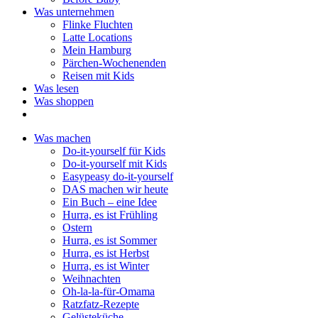
Was unternehmen
Flinke Fluchten
Latte Locations
Mein Hamburg
Pärchen-Wochenenden
Reisen mit Kids
Was lesen
Was shoppen
Was machen
Do-it-yourself für Kids
Do-it-yourself mit Kids
Easypeasy do-it-yourself
DAS machen wir heute
Ein Buch – eine Idee
Hurra, es ist Frühling
Ostern
Hurra, es ist Sommer
Hurra, es ist Herbst
Hurra, es ist Winter
Weihnachten
Oh-la-la-für-Omama
Ratzfatz-Rezepte
Gelüsteküche