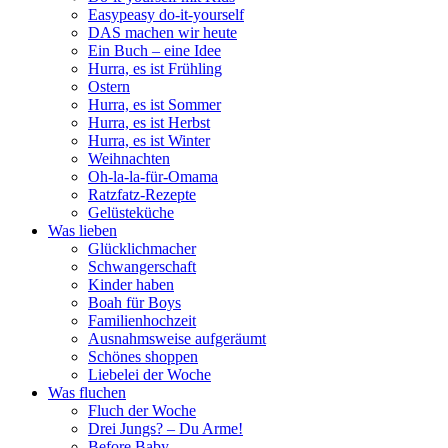
Easypeasy do-it-yourself
DAS machen wir heute
Ein Buch – eine Idee
Hurra, es ist Frühling
Ostern
Hurra, es ist Sommer
Hurra, es ist Herbst
Hurra, es ist Winter
Weihnachten
Oh-la-la-für-Omama
Ratzfatz-Rezepte
Gelüsteküche
Was lieben
Glücklichmacher
Schwangerschaft
Kinder haben
Boah für Boys
Familienhochzeit
Ausnahmsweise aufgeräumt
Schönes shoppen
Liebelei der Woche
Was fluchen
Fluch der Woche
Drei Jungs? – Du Arme!
Before Baby