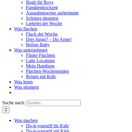
Boah für Boys
Familienhochzeit
Ausnahmsweise aufgeräumt
Schönes shoppen
Liebelei der Woche
Was fluchen
Fluch der Woche
Drei Jungs? – Du Arme!
Before Baby
Was unternehmen
Flinke Fluchten
Latte Locations
Mein Hamburg
Pärchen-Wochenenden
Reisen mit Kids
Was lesen
Was shoppen
Suche nach:
Was machen
Do-it-yourself für Kids
Do-it-yourself mit Kids