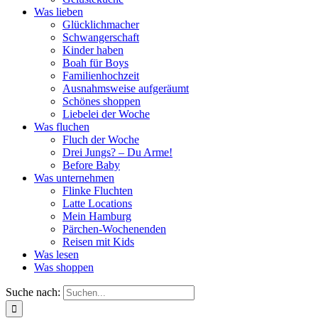
Was lieben
Glücklichmacher
Schwangerschaft
Kinder haben
Boah für Boys
Familienhochzeit
Ausnahmsweise aufgeräumt
Schönes shoppen
Liebelei der Woche
Was fluchen
Fluch der Woche
Drei Jungs? – Du Arme!
Before Baby
Was unternehmen
Flinke Fluchten
Latte Locations
Mein Hamburg
Pärchen-Wochenenden
Reisen mit Kids
Was lesen
Was shoppen
Suche nach: