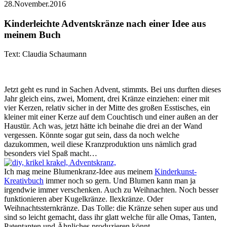
28.November.2016
Kinderleichte Adventskränze nach einer Idee aus
meinem Buch
Text: Claudia Schaumann
Jetzt geht es rund in Sachen Advent, stimmts. Bei uns durften dieses
Jahr gleich eins, zwei, Moment, drei Kränze einziehen: einer mit
vier Kerzen, relativ sicher in der Mitte des großen Esstisches, ein
kleiner mit einer Kerze auf dem Couchtisch und einer außen an der
Haustür. Ach was, jetzt hätte ich beinahe die drei an der Wand
vergessen. Könnte sogar gut sein, dass da noch welche
dazukommen, weil diese Kranzproduktion uns nämlich grad
besonders viel Spaß macht…
Ich mag meine Blumenkranz-Idee aus meinem
Kinderkunst-
Kreativbuch
immer noch so gern. Und Blumen kann man ja
irgendwie immer verschenken. Auch zu Weihnachten. Noch besser
funktionieren aber Kugelkränze. Ilexkränze. Oder
Weihnachtssternkränze. Das Tolle: die Kränze sehen super aus und
sind so leicht gemacht, dass ihr glatt welche für alle Omas, Tanten,
Patentanten und Ähnliches produzieren könnt.