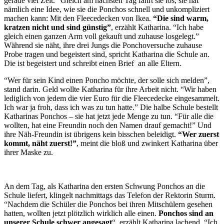
gerade viel Zeit.” Gleich am nächsten Tag fährt sie los, sie hat
nämlich eine Idee, wie sie die Ponchos schnell und unkompliziert
machen kann: Mit den Fleecedecken von Ikea.
“Die sind warm,
kratzen nicht und sind günstig”
, erzählt Katharina. “Ich habe
gleich einen ganzen Arm voll gekauft und zuhause losgelegt.”
Während sie näht, ihre drei Jungs die Ponchoversuche zuhause
Probe tragen und begeistert sind, spricht Katharina die Schule an.
Die ist begeistert und schreibt einen Brief an alle Eltern.
“Wer für sein Kind einen Poncho möchte, der solle sich melden”,
stand darin. Geld wollte Katharina für ihre Arbeit nicht. “Wir haben
lediglich von jedem die vier Euro für die Fleecedecke eingesammelt.
Ich war ja froh, dass ich was zu tun hatte.” Die halbe Schule bestellt
Katharinas Ponchos – sie hat jetzt jede Menge zu tun. “Für alle die
wollten, hat eine Freundin noch den Namen drauf gemacht!” Und
ihre Näh-Freundin ist übrigens kein bisschen beleidigt.
“Wer zuerst
kommt, näht zuerst!”
, meint die bloß und zwinkert Katharina über
ihrer Maske zu.
An dem Tag, als Katharina den ersten Schwung Ponchos an die
Schule liefert, klingelt nachmittags das Telefon der Rektorin Sturm.
“Nachdem die Schüler die Ponchos bei ihren Mitschülern gesehen
hatten, wollten jetzt plötzlich wirklich alle einen.
Ponchos sind an
unserer Schule schwer angesagt
“, erzählt Katharina lachend. “Ich