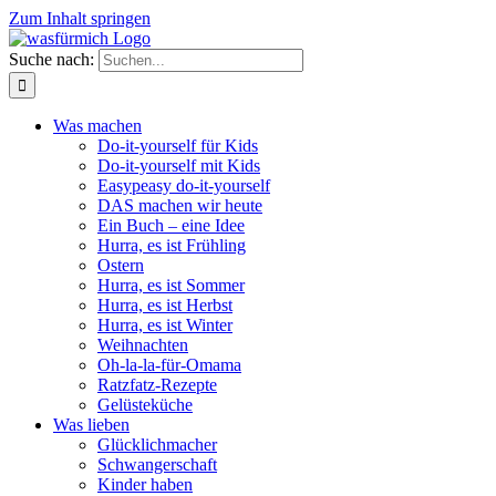
Zum Inhalt springen
Suche nach:
Was machen
Do-it-yourself für Kids
Do-it-yourself mit Kids
Easypeasy do-it-yourself
DAS machen wir heute
Ein Buch – eine Idee
Hurra, es ist Frühling
Ostern
Hurra, es ist Sommer
Hurra, es ist Herbst
Hurra, es ist Winter
Weihnachten
Oh-la-la-für-Omama
Ratzfatz-Rezepte
Gelüsteküche
Was lieben
Glücklichmacher
Schwangerschaft
Kinder haben