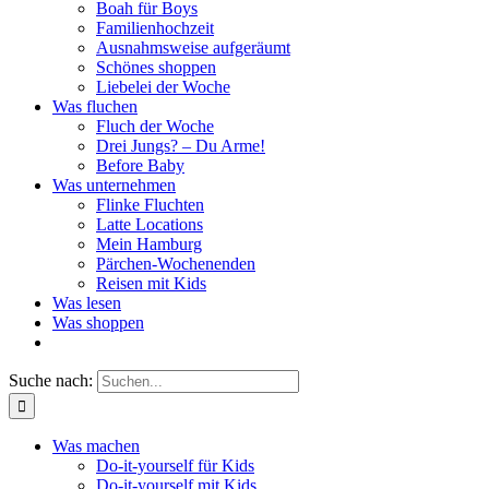
Boah für Boys
Familienhochzeit
Ausnahmsweise aufgeräumt
Schönes shoppen
Liebelei der Woche
Was fluchen
Fluch der Woche
Drei Jungs? – Du Arme!
Before Baby
Was unternehmen
Flinke Fluchten
Latte Locations
Mein Hamburg
Pärchen-Wochenenden
Reisen mit Kids
Was lesen
Was shoppen
Suche nach:
Was machen
Do-it-yourself für Kids
Do-it-yourself mit Kids