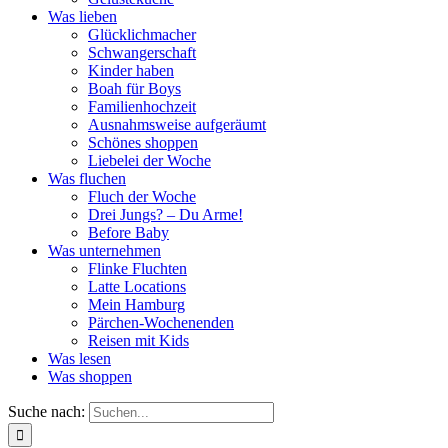
Was lieben
Glücklichmacher
Schwangerschaft
Kinder haben
Boah für Boys
Familienhochzeit
Ausnahmsweise aufgeräumt
Schönes shoppen
Liebelei der Woche
Was fluchen
Fluch der Woche
Drei Jungs? – Du Arme!
Before Baby
Was unternehmen
Flinke Fluchten
Latte Locations
Mein Hamburg
Pärchen-Wochenenden
Reisen mit Kids
Was lesen
Was shoppen
Suche nach: