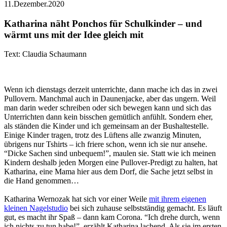
11.Dezember.2020
Katharina näht Ponchos für Schulkinder – und
wärmt uns mit der Idee gleich mit
Text: Claudia Schaumann
Wenn ich dienstags derzeit unterrichte, dann mache ich das in zwei
Pullovern. Manchmal auch in Daunenjacke, aber das ungern. Weil
man darin weder schreiben oder sich bewegen kann und sich das
Unterrichten dann kein bisschen gemütlich anfühlt. Sondern eher,
als ständen die Kinder und ich gemeinsam an der Bushaltestelle.
Einige Kinder tragen, trotz des Lüftens alle zwanzig Minuten,
übrigens nur Tshirts – ich friere schon, wenn ich sie nur ansehe.
“Dicke Sachen sind unbequem!”, maulen sie. Statt wie ich meinen
Kindern deshalb jeden Morgen eine Pullover-Predigt zu halten, hat
Katharina, eine Mama hier aus dem Dorf, die Sache jetzt selbst in
die Hand genommen…
Katharina Wernozak hat sich vor einer Weile
mit ihrem eigenen
kleinen Nagelstudio
bei sich zuhause selbstständig gemacht. Es läuft
gut, es macht ihr Spaß – dann kam Corona. “Ich drehe durch, wenn
ich nichts zu tun habe!”, erzählt Katharina lachend. Als sie im ersten