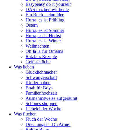
Easypeasy do-it-yourself
DAS machen wir heute
Ein Buch – eine Idee
Hurra, es ist Frühling
Ostern
Hurra, es ist Sommer
Hurra, es ist Herbst
Hurra, es ist Winter
Weihnachten
Oh-la-la-für-Omama
Ratzfatz-Rezepte
Gelüsteküche
Was lieben
Glücklichmacher
Schwangerschaft
Kinder haben
Boah für Boys
Familienhochzeit
Ausnahmsweise aufgeräumt
Schönes shoppen
Liebelei der Woche
Was fluchen
Fluch der Woche
Drei Jungs? – Du Arme!
Before Baby