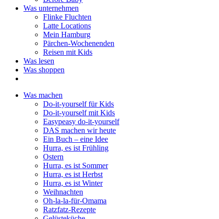
Was unternehmen
Flinke Fluchten
Latte Locations
Mein Hamburg
Pärchen-Wochenenden
Reisen mit Kids
Was lesen
Was shoppen
Was machen
Do-it-yourself für Kids
Do-it-yourself mit Kids
Easypeasy do-it-yourself
DAS machen wir heute
Ein Buch – eine Idee
Hurra, es ist Frühling
Ostern
Hurra, es ist Sommer
Hurra, es ist Herbst
Hurra, es ist Winter
Weihnachten
Oh-la-la-für-Omama
Ratzfatz-Rezepte
Gelüsteküche