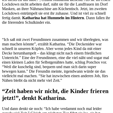
Lockdown nicht arbeiten darf, näht sie für die Landfrauen im Dorf
Masken, an ihrer Nähmaschine am Küchentisch. Jetzt, im zweiten
Lockdown entrümpelt sie erst ihr zuhause. Und ist viel zu schnell
fertig damit.
Katharina hat Hummeln im Hintern
. Dann fallen ihr
die frierenden Schulkinder ein.
“Ich saß mit zwei Freundinnen zusammen und wir überlegten, was
man machen könnte”, erzählt Katharina. “Die Deckenidee war
schnell in unseren Köpfen. Aber wenn jedes Kind da mit einer
Decke herumhampelt – das klingt nicht nach einem friedlichen
Unterricht.” Eine der Freundinnen, eine die viel näht und sogar mal
einen kleinen Laden für Selbstgenähtes hatte, schlug Ponchos vor.
“Weil die kuschelig sind, bequem und man sich darin super
bewegen kann.” Die Freundin meinte, irgendwann würde sie das
vielleicht mal machen. “Sie hat inzwischen einen anderen Job, fürs
Nähen bleibt da nicht mehr viel Zeit.”
“Zeit haben wir nicht, die Kinder frieren
jetzt!”, denkt Katharina.
Und dann denkt sie noch: “Ich habe verdammt noch mal leider