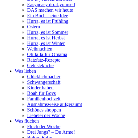
Easypeasy do-it-yourself
DAS machen wir heute
Ein Buch – eine Idee
Hurra, es ist Frühling
Ostern
Hurra, es ist Sommer
Hurra, es ist Herbst
Hurra, es ist Winter
Weihnachten
Oh-la-la-für-Omama
Ratzfatz-Rezepte
Gelüsteküche
Was lieben
Glücklichmacher
Schwangerschaft
Kinder haben
Boah für Boys
Familienhochzeit
Ausnahmsweise aufgeräumt
Schönes shoppen
Liebelei der Woche
Was fluchen
Fluch der Woche
Drei Jungs? – Du Arme!
Before Baby