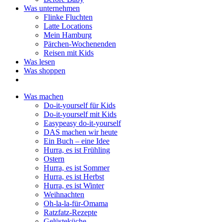
Was unternehmen
Flinke Fluchten
Latte Locations
Mein Hamburg
Pärchen-Wochenenden
Reisen mit Kids
Was lesen
Was shoppen
Was machen
Do-it-yourself für Kids
Do-it-yourself mit Kids
Easypeasy do-it-yourself
DAS machen wir heute
Ein Buch – eine Idee
Hurra, es ist Frühling
Ostern
Hurra, es ist Sommer
Hurra, es ist Herbst
Hurra, es ist Winter
Weihnachten
Oh-la-la-für-Omama
Ratzfatz-Rezepte
Gelüsteküche