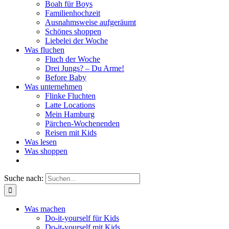
Boah für Boys
Familienhochzeit
Ausnahmsweise aufgeräumt
Schönes shoppen
Liebelei der Woche
Was fluchen
Fluch der Woche
Drei Jungs? – Du Arme!
Before Baby
Was unternehmen
Flinke Fluchten
Latte Locations
Mein Hamburg
Pärchen-Wochenenden
Reisen mit Kids
Was lesen
Was shoppen
Suche nach:
Was machen
Do-it-yourself für Kids
Do-it-yourself mit Kids