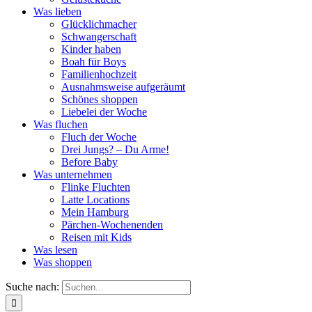
Was lieben
Glücklichmacher
Schwangerschaft
Kinder haben
Boah für Boys
Familienhochzeit
Ausnahmsweise aufgeräumt
Schönes shoppen
Liebelei der Woche
Was fluchen
Fluch der Woche
Drei Jungs? – Du Arme!
Before Baby
Was unternehmen
Flinke Fluchten
Latte Locations
Mein Hamburg
Pärchen-Wochenenden
Reisen mit Kids
Was lesen
Was shoppen
Suche nach: