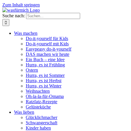
Zum Inhalt springen
Suche nach:
Was machen
Do-it-yourself für Kids
Do-it-yourself mit Kids
Easypeasy do-it-yourself
DAS machen wir heute
Ein Buch – eine Idee
Hurra, es ist Frühling
Ostern
Hurra, es ist Sommer
Hurra, es ist Herbst
Hurra, es ist Winter
Weihnachten
Oh-la-la-für-Omama
Ratzfatz-Rezepte
Gelüsteküche
Was lieben
Glücklichmacher
Schwangerschaft
Kinder haben