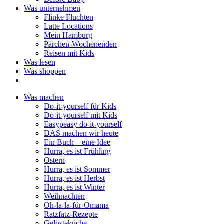
Was unternehmen
Flinke Fluchten
Latte Locations
Mein Hamburg
Pärchen-Wochenenden
Reisen mit Kids
Was lesen
Was shoppen
Was machen
Do-it-yourself für Kids
Do-it-yourself mit Kids
Easypeasy do-it-yourself
DAS machen wir heute
Ein Buch – eine Idee
Hurra, es ist Frühling
Ostern
Hurra, es ist Sommer
Hurra, es ist Herbst
Hurra, es ist Winter
Weihnachten
Oh-la-la-für-Omama
Ratzfatz-Rezepte
Gelüsteküche