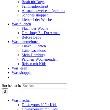
Boah für Boys
Familienhochzeit
Ausnahmsweise aufgeräumt
Schönes shoppen
Liebelei der Woche
Was fluchen
Fluch der Woche
Drei Jungs? – Du Arme!
Before Baby
Was unternehmen
Flinke Fluchten
Latte Locations
Mein Hamburg
Pärchen-Wochenenden
Reisen mit Kids
Was lesen
Was shoppen
Suche nach:
Was machen
Do-it-yourself für Kids
Do-it-yourself mit Kids