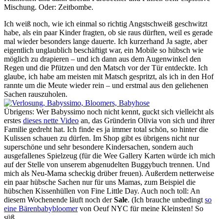
Mischung. Oder: Zeitbombe.
Ich weiß noch, wie ich einmal so richtig Angstschweiß geschwitzt
habe, als ein paar Kinder fragten, ob sie raus dürften, weil es gerade
mal wieder besonders lange dauerte. Ich kurzerhand Ja sagte, aber
eigentlich unglaublich beschäftigt war, ein Mobile so hübsch wie
möglich zu drapieren – und ich dann aus dem Augenwinkel den
Regen und die Pfützen und den Matsch vor der Tür entdeckte. Ich
glaube, ich habe am meisten mit Matsch gespritzt, als ich in den Hof
rannte um die Meute wieder rein – und erstmal aus den geliehenen
Sachen rauszuholen.
Übrigens: Wer Babyssimo noch nicht kennt, guckt sich vielleicht als
erstes
dieses nette Video
an, das Gründerin Olivia von sich und ihrer
Familie gedreht hat. Ich finde es ja immer total schön, so hinter die
Kulissen schauen zu dürfen. Im Shop gibt es übrigens nicht nur
superschöne und sehr besondere Kindersachen, sondern auch
ausgefallenes Spielzeug (für die Wee Gallery Karten würde ich mich
auf der Stelle von unserem abgenudelten Buggybuch trennen. Und
mich als Neu-Mama scheckig drüber freuen). Außerdem netterweise
ein paar hübsche Sachen nur für uns Mamas, zum Beispiel die
hübschen Kissenhüllen von Fine Little Day. Auch noch toll: An
diesem Wochenende läuft noch der
Sale
. (Ich brauche unbedingt
so
eine Bärenbabybloomer
von Oeuf NYC für meine Kleinsten! So
süß.