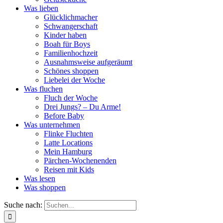
Was lieben
Glücklichmacher
Schwangerschaft
Kinder haben
Boah für Boys
Familienhochzeit
Ausnahmsweise aufgeräumt
Schönes shoppen
Liebelei der Woche
Was fluchen
Fluch der Woche
Drei Jungs? – Du Arme!
Before Baby
Was unternehmen
Flinke Fluchten
Latte Locations
Mein Hamburg
Pärchen-Wochenenden
Reisen mit Kids
Was lesen
Was shoppen
Suche nach: