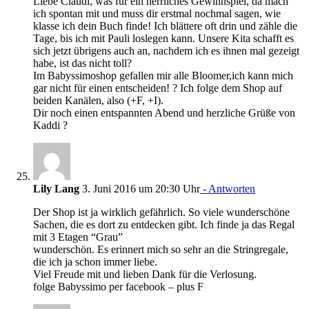
Liebe Claudi, was für ein herrliches Gewinnspiel, da mach
ich spontan mit und muss dir erstmal nochmal sagen, wie
klasse ich dein Buch finde! Ich blättere oft drin und zähle die
Tage, bis ich mit Pauli loslegen kann. Unsere Kita schafft es
sich jetzt übrigens auch an, nachdem ich es ihnen mal gezeigt
habe, ist das nicht toll?
Im Babyssimoshop gefallen mir alle Bloomer,ich kann mich
gar nicht für einen entscheiden! ? Ich folge dem Shop auf
beiden Kanälen, also (+F, +I).
Dir noch einen entspannten Abend und herzliche Grüße von
Kaddi ?
Lily Lang
3. Juni 2016 um 20:30 Uhr
- Antworten
Der Shop ist ja wirklich gefährlich. So viele wunderschöne
Sachen, die es dort zu entdecken gibt. Ich finde ja das Regal
mit 3 Etagen “Grau”
wunderschön. Es erinnert mich so sehr an die Stringregale,
die ich ja schon immer liebe.
Viel Freude mit und lieben Dank für die Verlosung.
folge Babyssimo per facebook – plus F