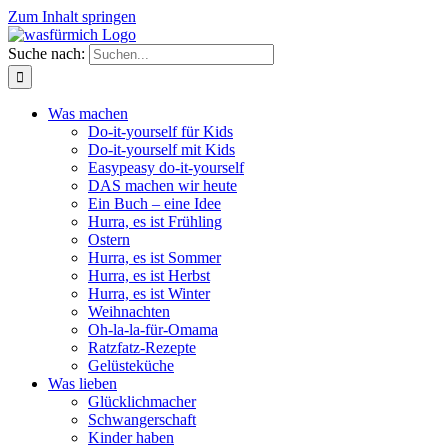
Zum Inhalt springen
Suche nach:
Was machen
Do-it-yourself für Kids
Do-it-yourself mit Kids
Easypeasy do-it-yourself
DAS machen wir heute
Ein Buch – eine Idee
Hurra, es ist Frühling
Ostern
Hurra, es ist Sommer
Hurra, es ist Herbst
Hurra, es ist Winter
Weihnachten
Oh-la-la-für-Omama
Ratzfatz-Rezepte
Gelüsteküche
Was lieben
Glücklichmacher
Schwangerschaft
Kinder haben