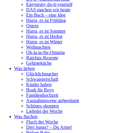
Easypeasy do-it-yourself
DAS machen wir heute
Ein Buch – eine Idee
Hurra, es ist Frühling
Ostern
Hurra, es ist Sommer
Hurra, es ist Herbst
Hurra, es ist Winter
Weihnachten
Oh-la-la-für-Omama
Ratzfatz-Rezepte
Gelüsteküche
Was lieben
Glücklichmacher
Schwangerschaft
Kinder haben
Boah für Boys
Familienhochzeit
Ausnahmsweise aufgeräumt
Schönes shoppen
Liebelei der Woche
Was fluchen
Fluch der Woche
Drei Jungs? – Du Arme!
Before Baby