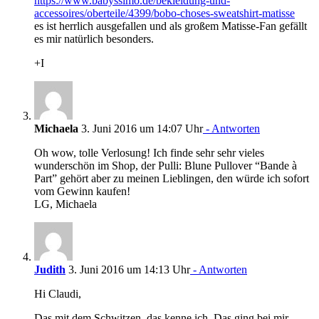
https://www.babyssimo.de/bekleidung-und-
accessoires/oberteile/4399/bobo-choses-sweatshirt-matisse
es ist herrlich ausgefallen und als großem Matisse-Fan gefällt
es mir natürlich besonders.
+I
Michaela
3. Juni 2016 um 14:07 Uhr
- Antworten
Oh wow, tolle Verlosung! Ich finde sehr sehr vieles
wunderschön im Shop, der Pulli: Blune Pullover “Bande à
Part” gehört aber zu meinen Lieblingen, den würde ich sofort
vom Gewinn kaufen!
LG, Michaela
Judith
3. Juni 2016 um 14:13 Uhr
- Antworten
Hi Claudi,
Das mit dem Schwitzen, das kenne ich. Das ging bei mir