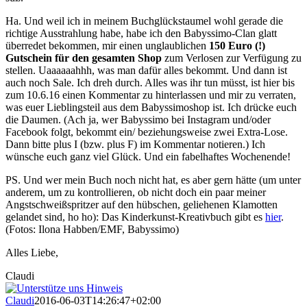
Ha. Und weil ich in meinem Buchglückstaumel wohl gerade die
richtige Ausstrahlung habe, habe ich den Babyssimo-Clan glatt
überredet bekommen, mir einen unglaublichen
150 Euro (!)
Gutschein für den gesamten Shop
zum Verlosen zur Verfügung zu
stellen. Uaaaaaahhh, was man dafür alles bekommt. Und dann ist
auch noch Sale. Ich dreh durch. Alles was ihr tun müsst, ist hier bis
zum 10.6.16 einen Kommentar zu hinterlassen und mir zu verraten,
was euer Lieblingsteil aus dem Babyssimoshop ist. Ich drücke euch
die Daumen. (Ach ja, wer Babyssimo bei Instagram und/oder
Facebook folgt, bekommt ein/ beziehungsweise zwei Extra-Lose.
Dann bitte plus I (bzw. plus F) im Kommentar notieren.) Ich
wünsche euch ganz viel Glück. Und ein fabelhaftes Wochenende!
PS. Und wer mein Buch noch nicht hat, es aber gern hätte (um unter
anderem, um zu kontrollieren, ob nicht doch ein paar meiner
Angstschweißspritzer auf den hübschen, geliehenen Klamotten
gelandet sind, ho ho): Das Kinderkunst-Kreativbuch gibt es
hier
.
(Fotos: Ilona Habben/EMF, Babyssimo)
Alles Liebe,
Claudi
Claudi
2016-06-03T14:26:47+02:00