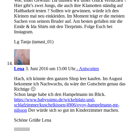
Wie, toller Gewinn! Da müssen wir unser Glück versuchen ?
Hier gibt’s zwei Jungs, die auch ihre Klamotten ständig auf
Haltbarkeit testen ? Sollten wir gewinnen, würde ich den
Kleinen mal neu einkleiden. Im Moment trägt er die meisten
Sachen von seinem Bruder auf. Am besten gefallen mir die
Emile & Ida Shirts mit den Tierprints. Folge Euch bei
Instagram.
Lg Tanja (tamast_01)
Lena
3. Juni 2016 um 15:00 Uhr
- Antworten
Hach, ich könnte den ganzen Shop leer kaufen. Im August
bekomme ich Nachwuchs, da wäre der Gutschein genau das
Richtige 🙂
Schon lange habe ich den Hampelmann im Blick.
https://www.babyssimo.de/wickelplatz-und-
schlafzimmer/kuschelkissen/4906/oyoy-hampelmann-mr-
nilsson
Der würde sich so gut im Kinderzimmer machen.
Schöne Grüße Lena