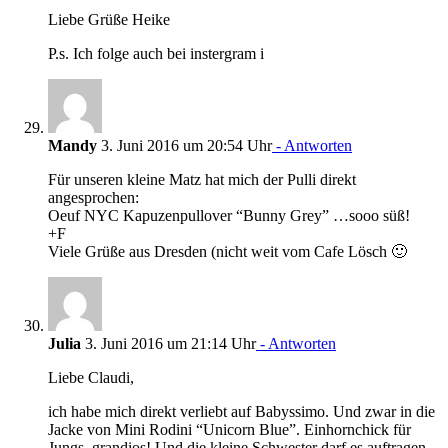
Liebe Grüße Heike
P.s. Ich folge auch bei instergram i
Mandy
3. Juni 2016 um 20:54 Uhr
- Antworten
Für unseren kleine Matz hat mich der Pulli direkt
angesprochen:
Oeuf NYC Kapuzenpullover “Bunny Grey” …sooo süß!
+F
Viele Grüße aus Dresden (nicht weit vom Cafe Lösch 🙂
Julia
3. Juni 2016 um 21:14 Uhr
- Antworten
Liebe Claudi,
ich habe mich direkt verliebt auf Babyssimo. Und zwar in die
Jacke von Mini Rodini “Unicorn Blue”. Einhornchick für
Jungs, grandios! Und die kleine Schwester darf es auftragen,