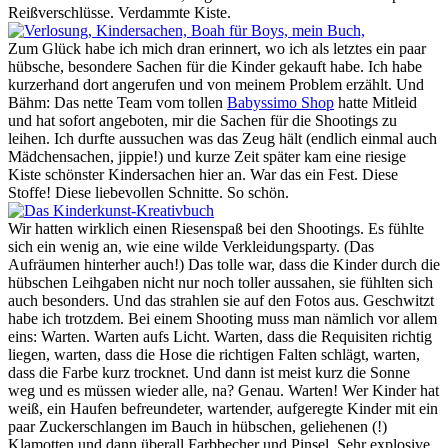
Reißverschlüsse. Verdammte Kiste.
Zum Glück habe ich mich dran erinnert, wo ich als letztes ein paar
hübsche, besondere Sachen für die Kinder gekauft habe. Ich habe
kurzerhand dort angerufen und von meinem Problem erzählt. Und
Bähm: Das nette Team vom tollen
Babyssimo Shop
hatte Mitleid
und hat sofort angeboten, mir die Sachen für die Shootings zu
leihen. Ich durfte aussuchen was das Zeug hält (endlich einmal auch
Mädchensachen, jippie!) und kurze Zeit später kam eine riesige
Kiste schönster Kindersachen hier an. War das ein Fest. Diese
Stoffe! Diese liebevollen Schnitte. So schön.
Wir hatten wirklich einen Riesenspaß bei den Shootings. Es fühlte
sich ein wenig an, wie eine wilde Verkleidungsparty. (Das
Aufräumen hinterher auch!) Das tolle war, dass die Kinder durch die
hübschen Leihgaben nicht nur noch toller aussahen, sie fühlten sich
auch besonders. Und das strahlen sie auf den Fotos aus. Geschwitzt
habe ich trotzdem. Bei einem Shooting muss man nämlich vor allem
eins: Warten. Warten aufs Licht. Warten, dass die Requisiten richtig
liegen, warten, dass die Hose die richtigen Falten schlägt, warten,
dass die Farbe kurz trocknet. Und dann ist meist kurz die Sonne
weg und es müssen wieder alle, na? Genau. Warten! Wer Kinder hat
weiß, ein Haufen befreundeter, wartender, aufgeregte Kinder mit ein
paar Zuckerschlangen im Bauch in hübschen, geliehenen (!)
Klamotten und dann überall Farbbecher und Pinsel. Sehr explosive