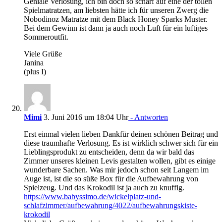
Geniale Verlosung, ich bin doch so scharf auf eine der tollen
Spielmatratzen, am liebsten hätte ich für unseren Zwerg die
Nobodinoz Matratze mit dem Black Honey Sparks Muster.
Bei dem Gewinn ist dann ja auch noch Luft für ein luftiges
Sommeroutfit.
Viele Grüße
Janina
(plus I)
Mimi
3. Juni 2016 um 18:04 Uhr
- Antworten
Erst einmal vielen lieben Dankfür deinen schönen Beitrag und
diese traumhafte Verlosung. Es ist wirklich schwer sich für ein
Lieblingsprodukt zu entscheiden, denn da wir bald das
Zimmer unseres kleinen Levis gestalten wollen, gibt es einige
wunderbare Sachen. Was mir jedoch schon seit Langem im
Auge ist, ist die so süße Box für die Aufbewahrung von
Spielzeug. Und das Krokodil ist ja auch zu knuffig.
https://www.babyssimo.de/wickelplatz-und-
schlafzimmer/aufbewahrung/4022/aufbewahrungskiste-
krokodil