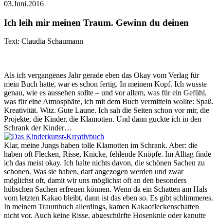
03.Juni.2016
Ich leih mir meinen Traum. Gewinn du deinen
Text: Claudia Schaumann
Als ich vergangenes Jahr gerade eben das Okay vom Verlag für
mein Buch hatte, war es schon fertig. In meinem Kopf. Ich wusste
genau, wie es aussehen sollte – und vor allem, was für ein Gefühl,
was für eine Atmosphäre, ich mit dem Buch vermitteln wollte: Spaß.
Kreativität. Witz. Gute Laune. Ich sah die Seiten schon vor mir, die
Projekte, die Kinder, die Klamotten. Und dann guckte ich in den
Schrank der Kinder…
Klar, meine Jungs haben tolle Klamotten im Schrank. Aber: die
haben oft Flecken, Risse, Knicke, fehlende Knöpfe. Im Alltag finde
ich das meist okay. Ich halte nichts davon, die schönen Sachen zu
schonen. Was sie haben, darf angezogen werden und zwar
möglichst oft, damit wir uns möglichst oft an den besonders
hübschen Sachen erfreuen können. Wenn da ein Schatten am Hals
vom letzten Kakao bleibt, dann ist das eben so. Es gibt schlimmeres.
In meinem Traumbuch allerdings, kamen Kakaofleckenschatten
nicht vor. Auch keine Risse, abgeschürfte Hosenknie oder kaputte