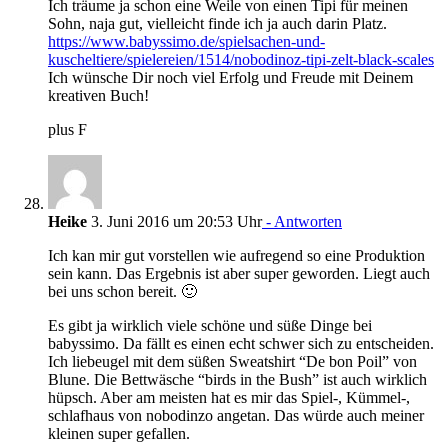
Ich träume ja schon eine Weile von einen Tipi für meinen
Sohn, naja gut, vielleicht finde ich ja auch darin Platz.
https://www.babyssimo.de/spielsachen-und-
kuscheltiere/spielereien/1514/nobodinoz-tipi-zelt-black-scales
Ich wünsche Dir noch viel Erfolg und Freude mit Deinem
kreativen Buch!
plus F
Heike
3. Juni 2016 um 20:53 Uhr
- Antworten
Ich kan mir gut vorstellen wie aufregend so eine Produktion
sein kann. Das Ergebnis ist aber super geworden. Liegt auch
bei uns schon bereit. 🙂
Es gibt ja wirklich viele schöne und süße Dinge bei
babyssimo. Da fällt es einen echt schwer sich zu entscheiden.
Ich liebeugel mit dem süßen Sweatshirt “De bon Poil” von
Blune. Die Bettwäsche “birds in the Bush” ist auch wirklich
hüpsch. Aber am meisten hat es mir das Spiel-, Kümmel-,
schlafhaus von nobodinzo angetan. Das würde auch meiner
kleinen super gefallen.