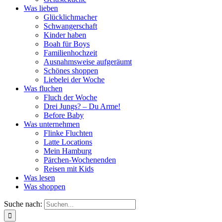
Was lieben
Glücklichmacher
Schwangerschaft
Kinder haben
Boah für Boys
Familienhochzeit
Ausnahmsweise aufgeräumt
Schönes shoppen
Liebelei der Woche
Was fluchen
Fluch der Woche
Drei Jungs? – Du Arme!
Before Baby
Was unternehmen
Flinke Fluchten
Latte Locations
Mein Hamburg
Pärchen-Wochenenden
Reisen mit Kids
Was lesen
Was shoppen
Suche nach: