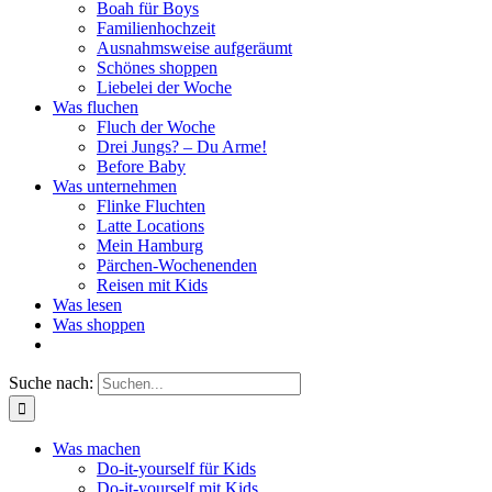
Boah für Boys
Familienhochzeit
Ausnahmsweise aufgeräumt
Schönes shoppen
Liebelei der Woche
Was fluchen
Fluch der Woche
Drei Jungs? – Du Arme!
Before Baby
Was unternehmen
Flinke Fluchten
Latte Locations
Mein Hamburg
Pärchen-Wochenenden
Reisen mit Kids
Was lesen
Was shoppen
Suche nach:
Was machen
Do-it-yourself für Kids
Do-it-yourself mit Kids