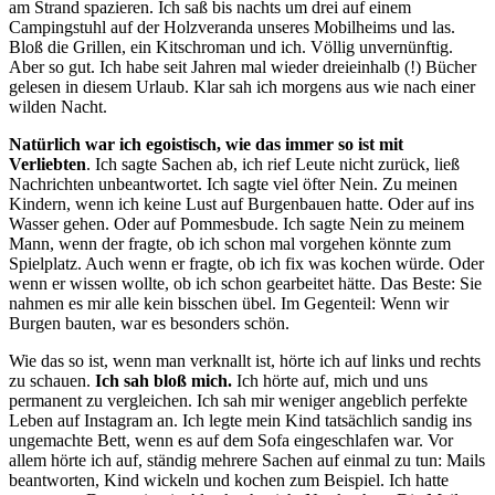
am Strand spazieren. Ich saß bis nachts um drei auf einem
Campingstuhl auf der Holzveranda unseres Mobilheims und las.
Bloß die Grillen, ein Kitschroman und ich. Völlig unvernünftig.
Aber so gut. Ich habe seit Jahren mal wieder dreieinhalb (!) Bücher
gelesen in diesem Urlaub. Klar sah ich morgens aus wie nach einer
wilden Nacht.
Natürlich war ich egoistisch, wie das immer so ist mit
Verliebten
. Ich sagte Sachen ab, ich rief Leute nicht zurück, ließ
Nachrichten unbeantwortet. Ich sagte viel öfter Nein. Zu meinen
Kindern, wenn ich keine Lust auf Burgenbauen hatte. Oder auf ins
Wasser gehen. Oder auf Pommesbude. Ich sagte Nein zu meinem
Mann, wenn der fragte, ob ich schon mal vorgehen könnte zum
Spielplatz. Auch wenn er fragte, ob ich fix was kochen würde. Oder
wenn er wissen wollte, ob ich schon gearbeitet hätte. Das Beste: Sie
nahmen es mir alle kein bisschen übel. Im Gegenteil: Wenn wir
Burgen bauten, war es besonders schön.
Wie das so ist, wenn man verknallt ist, hörte ich auf links und rechts
zu schauen.
Ich sah bloß mich.
Ich hörte auf, mich und uns
permanent zu vergleichen. Ich sah mir weniger angeblich perfekte
Leben auf Instagram an. Ich legte mein Kind tatsächlich sandig ins
ungemachte Bett, wenn es auf dem Sofa eingeschlafen war. Vor
allem hörte ich auf, ständig mehrere Sachen auf einmal zu tun: Mails
beantworten, Kind wickeln und kochen zum Beispiel. Ich hatte