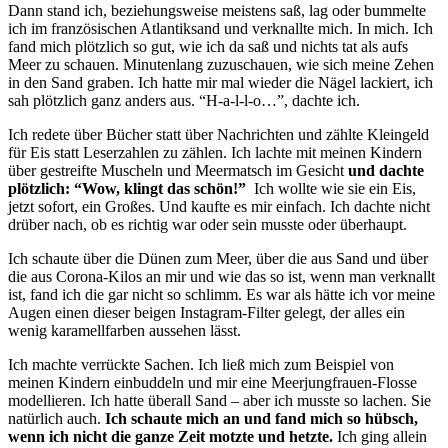
Dann stand ich, beziehungsweise meistens saß, lag oder bummelte
ich im französischen Atlantiksand und verknallte mich. In mich. Ich
fand mich plötzlich so gut, wie ich da saß und nichts tat als aufs
Meer zu schauen. Minutenlang zuzuschauen, wie sich meine Zehen
in den Sand graben. Ich hatte mir mal wieder die Nägel lackiert, ich
sah plötzlich ganz anders aus. “H-a-l-l-o…”, dachte ich.
Ich redete über Bücher statt über Nachrichten und zählte Kleingeld
für Eis statt Leserzahlen zu zählen. Ich lachte mit meinen Kindern
über gestreifte Muscheln und Meermatsch im Gesicht
und dachte
plötzlich: “Wow, klingt das schön!”
Ich wollte wie sie ein Eis,
jetzt sofort, ein Großes. Und kaufte es mir einfach. Ich dachte nicht
drüber nach, ob es richtig war oder sein musste oder überhaupt.
Ich schaute über die Dünen zum Meer, über die aus Sand und über
die aus Corona-Kilos an mir und wie das so ist, wenn man verknallt
ist, fand ich die gar nicht so schlimm. Es war als hätte ich vor meine
Augen einen dieser beigen Instagram-Filter gelegt, der alles ein
wenig karamellfarben aussehen lässt.
Ich machte verrückte Sachen. Ich ließ mich zum Beispiel von
meinen Kindern einbuddeln und mir eine Meerjungfrauen-Flosse
modellieren. Ich hatte überall Sand – aber ich musste so lachen. Sie
natürlich auch.
Ich schaute mich an und fand mich so hübsch,
wenn ich nicht die ganze Zeit motzte und hetzte.
Ich ging allein