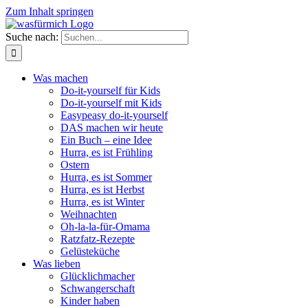
Zum Inhalt springen
Suche nach:
Was machen
Do-it-yourself für Kids
Do-it-yourself mit Kids
Easypeasy do-it-yourself
DAS machen wir heute
Ein Buch – eine Idee
Hurra, es ist Frühling
Ostern
Hurra, es ist Sommer
Hurra, es ist Herbst
Hurra, es ist Winter
Weihnachten
Oh-la-la-für-Omama
Ratzfatz-Rezepte
Gelüsteküche
Was lieben
Glücklichmacher
Schwangerschaft
Kinder haben