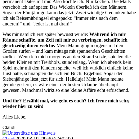
permanent Dates mit mir. Also kochte ich. Nur kochen. Die Mails
verschob ich auf später. Das Wickeln überließ ich den Männern.
Sogar der Fünfjährige kann das jetzt. Zwei wichtige Gedanken habe
ich als Reisemitbringsel eingepackt: “Immer eins nach dem
anderen!” und “Jeder ist mal dran!”
Was mir nämlich erst später bewusst wurde:
Während ich mir
Räume schaffte, um Zeit mit mir zu verbringen, schaffte ich
gleichzeitig ihnen welche.
Mein Mann ging morgens mit den
Großen surfen – und kam mittags mit spannenden Geschichten
zurück. Wenn ich mich morgens an den Strand setzte, spielten die
beiden Kleinen mit Treibholz, stundenlang. Wenn ich abends kein
Spiel mehr mit den Kindern spielte, weil ich wirklich einfach keine
Lust hatte, schnappten die sich ein Buch. Ergebnis: Sogar der
Siebenjährige liest jetzt für sich. Halleluja! Mein Mann meinte
gerade gestern, es wäre einer der besten Urlaube überhaupt
gewesen. Manchmal wirkt so eine kleine Affäre echt erfrischend.
Und ihr? Erzählt mal, wie geht es euch? Ich freue mich sehr,
wieder hier zu sein!
Alles Liebe,
Claudi
Claudi
2020-08-10T09:30:57+02:00