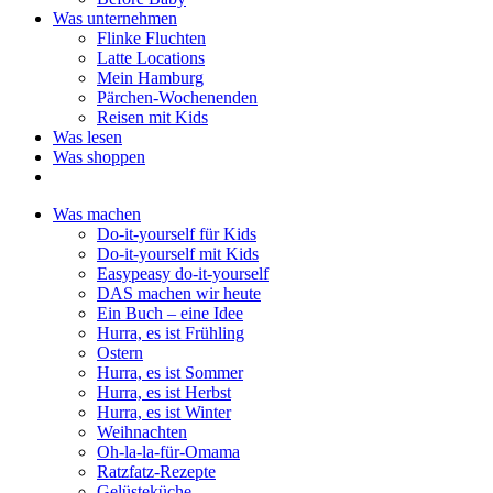
Was unternehmen
Flinke Fluchten
Latte Locations
Mein Hamburg
Pärchen-Wochenenden
Reisen mit Kids
Was lesen
Was shoppen
Was machen
Do-it-yourself für Kids
Do-it-yourself mit Kids
Easypeasy do-it-yourself
DAS machen wir heute
Ein Buch – eine Idee
Hurra, es ist Frühling
Ostern
Hurra, es ist Sommer
Hurra, es ist Herbst
Hurra, es ist Winter
Weihnachten
Oh-la-la-für-Omama
Ratzfatz-Rezepte
Gelüsteküche