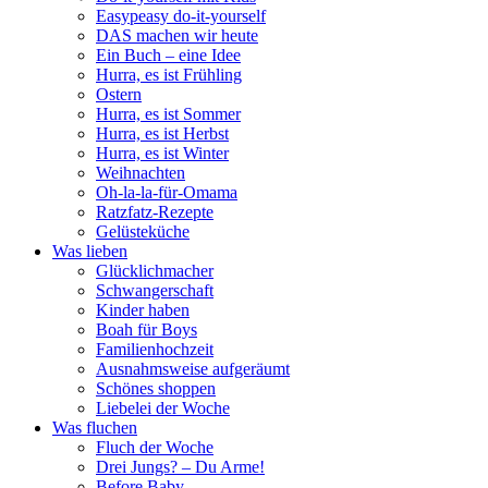
Easypeasy do-it-yourself
DAS machen wir heute
Ein Buch – eine Idee
Hurra, es ist Frühling
Ostern
Hurra, es ist Sommer
Hurra, es ist Herbst
Hurra, es ist Winter
Weihnachten
Oh-la-la-für-Omama
Ratzfatz-Rezepte
Gelüsteküche
Was lieben
Glücklichmacher
Schwangerschaft
Kinder haben
Boah für Boys
Familienhochzeit
Ausnahmsweise aufgeräumt
Schönes shoppen
Liebelei der Woche
Was fluchen
Fluch der Woche
Drei Jungs? – Du Arme!
Before Baby