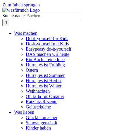
Zum Inhalt springen
Suche nach:
Was machen
Do-it-yourself für Kids
Do-it-yourself mit Kids
Easypeasy do-it-yourself
DAS machen wir heute
Ein Buch – eine Idee
Hurra, es ist Frühling
Ostern
Hurra, es ist Sommer
Hurra, es ist Herbst
Hurra, es ist Winter
Weihnachten
Oh-la-la-für-Omama
Ratzfatz-Rezepte
Gelüsteküche
Was lieben
Glücklichmacher
Schwangerschaft
Kinder haben