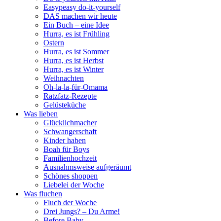
Easypeasy do-it-yourself
DAS machen wir heute
Ein Buch – eine Idee
Hurra, es ist Frühling
Ostern
Hurra, es ist Sommer
Hurra, es ist Herbst
Hurra, es ist Winter
Weihnachten
Oh-la-la-für-Omama
Ratzfatz-Rezepte
Gelüsteküche
Was lieben
Glücklichmacher
Schwangerschaft
Kinder haben
Boah für Boys
Familienhochzeit
Ausnahmsweise aufgeräumt
Schönes shoppen
Liebelei der Woche
Was fluchen
Fluch der Woche
Drei Jungs? – Du Arme!
Before Baby