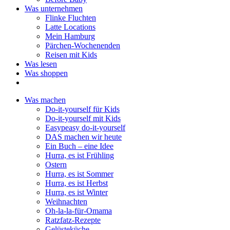
Was unternehmen
Flinke Fluchten
Latte Locations
Mein Hamburg
Pärchen-Wochenenden
Reisen mit Kids
Was lesen
Was shoppen
Was machen
Do-it-yourself für Kids
Do-it-yourself mit Kids
Easypeasy do-it-yourself
DAS machen wir heute
Ein Buch – eine Idee
Hurra, es ist Frühling
Ostern
Hurra, es ist Sommer
Hurra, es ist Herbst
Hurra, es ist Winter
Weihnachten
Oh-la-la-für-Omama
Ratzfatz-Rezepte
Gelüsteküche