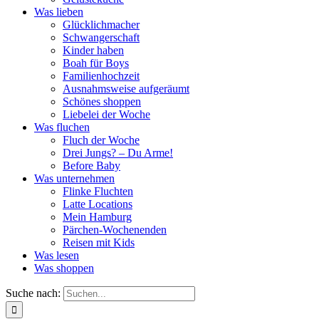
Was lieben
Glücklichmacher
Schwangerschaft
Kinder haben
Boah für Boys
Familienhochzeit
Ausnahmsweise aufgeräumt
Schönes shoppen
Liebelei der Woche
Was fluchen
Fluch der Woche
Drei Jungs? – Du Arme!
Before Baby
Was unternehmen
Flinke Fluchten
Latte Locations
Mein Hamburg
Pärchen-Wochenenden
Reisen mit Kids
Was lesen
Was shoppen
Suche nach: