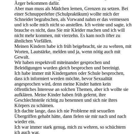
Ärger bekommen dafür.
Aber man muss als Mädchen lernen, Grenzen zu setzen. Bei
einer Schnupperlehre (Schulpraktikum) wollte mich der
Schneider begrabschen, als Vorwand nahm er das vermessen
und ich solle mich nicht so anstellen. Ich weinte und sagte, ich
brauche es nicht, dass Sie mir Kleider machen und ich will
nicht mehr kommen, mit vierzehn. Es kam noch öfter zu
ähnlichen Vorfällen.
Meinen Kindern habe ich früh beigebracht, sie zu wehren, mit
Worten, Lautstärke, melden und ja, wenn nötig auch mit
Gewalt.
Wir haben respektvoll miteinander gesprochen und
Beleidigungen wurden gleich besprochen und bereinigt.
Ich habe immer mit Kindergarten oder Schule besprochen,
dass ich informiert werden möchte, bevor Sexualität
angesprochen wird, denn meine Kinder hatten kein
öffentliches Interesse an solchen Themen, aber ich wollte sie
aufklären. Meine Kinder haben früh gelernt, ihre
Geschlechtsteile richtig zu benennen und sich nie ihres
Körpers zu schämen.
Ich dachte lange, dass ich nie Probleme mit sexuellen
Übergriffen gehabt hätte, dann fielen sie mir nach und nach
wieder ein.
Ich war immer stark genug, mich zu wehren, so schüchtern
ich auch war.