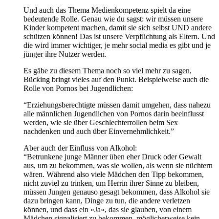
Und auch das Thema Medienkompetenz spielt da eine
bedeutende Rolle. Genau wie du sagst: wir müssen unsere
Kinder kompetent machen, damit sie sich selbst UND andere
schützen können! Das ist unsere Verpflichtung als Eltern. Und
die wird immer wichtiger, je mehr social media es gibt und je
jünger ihre Nutzer werden.
Es gäbe zu diesem Thema noch so viel mehr zu sagen,
Bücking bringt vieles auf den Punkt. Beispielweise auch die
Rolle von Pornos bei Jugendlichen:
“Erziehungsberechtigte müssen damit umgehen, dass nahezu
alle männlichen Jugendlichen von Pornos darin beeinflusst
werden, wie sie über Geschlechterrollen beim Sex
nachdenken und auch über Einvernehmlichkeit.”
Aber auch der Einfluss von Alkohol:
“Betrunkene junge Männer üben eher Druck oder Gewalt
aus, um zu bekommen, was sie wollen, als wenn sie nüchtern
wären. Während also viele Mädchen den Tipp bekommen,
nicht zuviel zu trinken, um Herrin ihrer Sinne zu bleiben,
müssen Jungen genauso gesagt bekommen, dass Alkohol sie
dazu bringen kann, Dinge zu tun, die andere verletzen
können, und dass ein »Ja«, das sie glauben, von einem
Mädchen signalisiert zu bekommen, möglicherweise kein