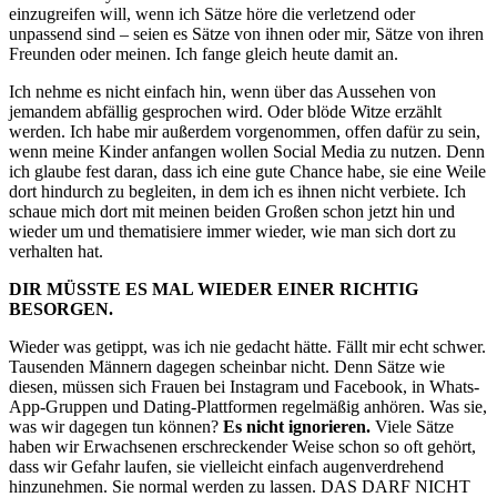
einzugreifen will, wenn ich Sätze höre die verletzend oder
unpassend sind – seien es Sätze von ihnen oder mir, Sätze von ihren
Freunden oder meinen. Ich fange gleich heute damit an.
Ich nehme es nicht einfach hin, wenn über das Aussehen von
jemandem abfällig gesprochen wird. Oder blöde Witze erzählt
werden. Ich habe mir außerdem vorgenommen, offen dafür zu sein,
wenn meine Kinder anfangen wollen Social Media zu nutzen. Denn
ich glaube fest daran, dass ich eine gute Chance habe, sie eine Weile
dort hindurch zu begleiten, in dem ich es ihnen nicht verbiete. Ich
schaue mich dort mit meinen beiden Großen schon jetzt hin und
wieder um und thematisiere immer wieder, wie man sich dort zu
verhalten hat.
DIR MÜSSTE ES MAL WIEDER EINER RICHTIG
BESORGEN.
Wieder was getippt, was ich nie gedacht hätte. Fällt mir echt schwer.
Tausenden Männern dagegen scheinbar nicht. Denn Sätze wie
diesen, müssen sich Frauen bei Instagram und Facebook, in Whats-
App-Gruppen und Dating-Plattformen regelmäßig anhören. Was sie,
was wir dagegen tun können?
Es nicht ignorieren.
Viele Sätze
haben wir Erwachsenen erschreckender Weise schon so oft gehört,
dass wir Gefahr laufen, sie vielleicht einfach augenverdrehend
hinzunehmen. Sie normal werden zu lassen. DAS DARF NICHT