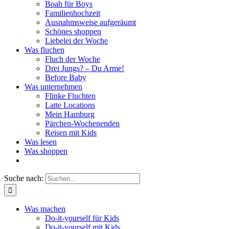
Boah für Boys
Familienhochzeit
Ausnahmsweise aufgeräumt
Schönes shoppen
Liebelei der Woche
Was fluchen
Fluch der Woche
Drei Jungs? – Du Arme!
Before Baby
Was unternehmen
Flinke Fluchten
Latte Locations
Mein Hamburg
Pärchen-Wochenenden
Reisen mit Kids
Was lesen
Was shoppen
Suche nach:
Was machen
Do-it-yourself für Kids
Do-it-yourself mit Kids