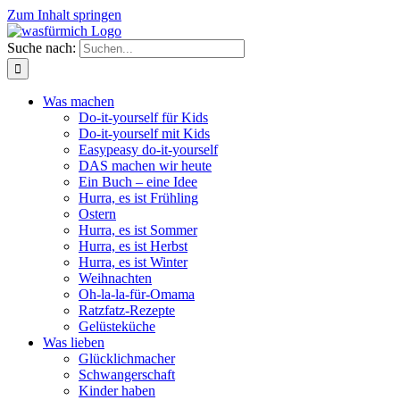
Zum Inhalt springen
Suche nach:
Was machen
Do-it-yourself für Kids
Do-it-yourself mit Kids
Easypeasy do-it-yourself
DAS machen wir heute
Ein Buch – eine Idee
Hurra, es ist Frühling
Ostern
Hurra, es ist Sommer
Hurra, es ist Herbst
Hurra, es ist Winter
Weihnachten
Oh-la-la-für-Omama
Ratzfatz-Rezepte
Gelüsteküche
Was lieben
Glücklichmacher
Schwangerschaft
Kinder haben