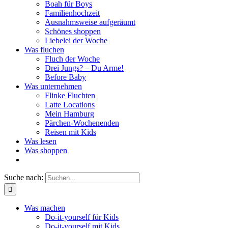
Boah für Boys
Familienhochzeit
Ausnahmsweise aufgeräumt
Schönes shoppen
Liebelei der Woche
Was fluchen
Fluch der Woche
Drei Jungs? – Du Arme!
Before Baby
Was unternehmen
Flinke Fluchten
Latte Locations
Mein Hamburg
Pärchen-Wochenenden
Reisen mit Kids
Was lesen
Was shoppen
Suche nach:
Was machen
Do-it-yourself für Kids
Do-it-yourself mit Kids