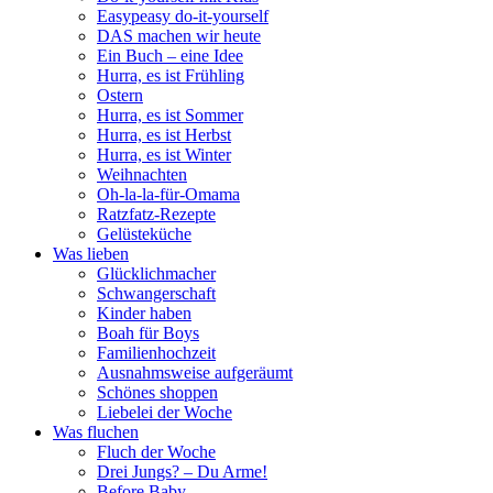
Easypeasy do-it-yourself
DAS machen wir heute
Ein Buch – eine Idee
Hurra, es ist Frühling
Ostern
Hurra, es ist Sommer
Hurra, es ist Herbst
Hurra, es ist Winter
Weihnachten
Oh-la-la-für-Omama
Ratzfatz-Rezepte
Gelüsteküche
Was lieben
Glücklichmacher
Schwangerschaft
Kinder haben
Boah für Boys
Familienhochzeit
Ausnahmsweise aufgeräumt
Schönes shoppen
Liebelei der Woche
Was fluchen
Fluch der Woche
Drei Jungs? – Du Arme!
Before Baby