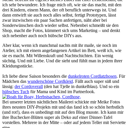
ich sehr bewundere. Ich frage mich oft, wie sie das macht, mit den
drei Kindern, einem Mann, der oft beruflich unterwegs ist. Und
dann entwirft sie auch noch alles selbst, fertigt Prototypen, lässt
zwar inzwischen ein paar Sachen anfertigen, näht aber bei
Sonderwünschen doch wieder selbst. Nebenbei schmeißt sie den
Shop, macht die Fotos, kümmert sich ums Marketing – und denkt
sich nebenher auch noch hübsche DIYs aus.
Aber klar, wenn ich manchmal nachts mit ihr maile, sie noch im
Atelier, ich mit einem angefangenen Artikel im Bett, weiß ich, wie
sie es macht. Mit Willenskraft und Nachtschichten. Ein wenig
süchtig. Und mit Liebe. Und die sieht und fühlt man in jedem ihrer
Kleidungsstücke.
Ich liebe diese Saison besonders die
dunkelroten Cordlatzhosen
. Für
Mädchen das
wunderschöne Cordkleid
. Fällt auch super süß und
lässig:
der Cordoverall
(den hat Tjelle in dunkelblau). Und so ein
hübsches Tuch
für Mama und Kind im Partnerlook.
Bei unserer letzten nächtlichen Mailerei schickte mir Meike Fotos
ihres neusten DIY-Projekts mit und das fand ich so schön herbstlich
(und rot!), dass es unbedingt mit auf den Blog musste. Ich kann mir
ihre Buchecker-Blüten super als Deko auf einer Dinner-Tafel
vorstellen. Mehrere in der Mitte – oder auf jedem Teller mit Serviette
eine.