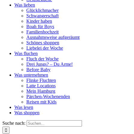
Was lieben
Glücklichmacher
Schwangerschaft
Kinder haben
Boah für Boys
Familienhochzeit
Ausnahmsweise aufgeräumt
Schönes shoppen
Liebelei der Woche
Was fluchen
Fluch der Woche
Drei Jungs? – Du Arme!
Before Baby
Was unternehmen
Flinke Fluchten
Latte Locations
Mein Hamburg
Pärchen-Wochenenden
Reisen mit Kids
Was lesen
Was shoppen
Suche nach: