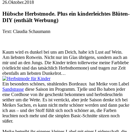
26.Oktober.2018
Hübsche Herbstmode. Plus ein kinderleichtes Blüten-
DIY (enthält Werbung)
Text: Claudia Schaumann
Kaum wird es dunkel bei uns am Deich, habe ich Lust auf Wein.
Am liebsten Rotwein. Nicht nur im Glas übrigens, sondern auch an
mir und an den Jungs. Die Kinder teilen tollerweise meine Farbliebe
(vielleicht sind das tatsächlich Herbsthormone) und tragen zur Zeit
ebenfalls am liebsten Dunkelrot…
Ein besonders schönes, strahlendes Bordeaux hat Meike vom Label
Sandstrasse
diese Saison im Programm. Tjelle und Bo haben jeder
eine Cordhose von ihr geschenkt bekommen und herbstleuchteln
seither um die Wette. Es ist verrückt, aber jede Saison denke ich bei
Meikes Sachen, es kann nicht mehr schöner werden und dann packe
ich aus – und der Stoff fühlt sich noch schöner an, die Farben
leuchten noch mehr und die simplen Basic-Schnitte sitzen noch
süßer.
Meike betreibt ihr eigenes kleines Label mit einer Leidenschaft, die