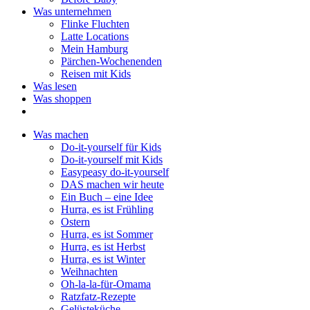
Was unternehmen
Flinke Fluchten
Latte Locations
Mein Hamburg
Pärchen-Wochenenden
Reisen mit Kids
Was lesen
Was shoppen
Was machen
Do-it-yourself für Kids
Do-it-yourself mit Kids
Easypeasy do-it-yourself
DAS machen wir heute
Ein Buch – eine Idee
Hurra, es ist Frühling
Ostern
Hurra, es ist Sommer
Hurra, es ist Herbst
Hurra, es ist Winter
Weihnachten
Oh-la-la-für-Omama
Ratzfatz-Rezepte
Gelüsteküche