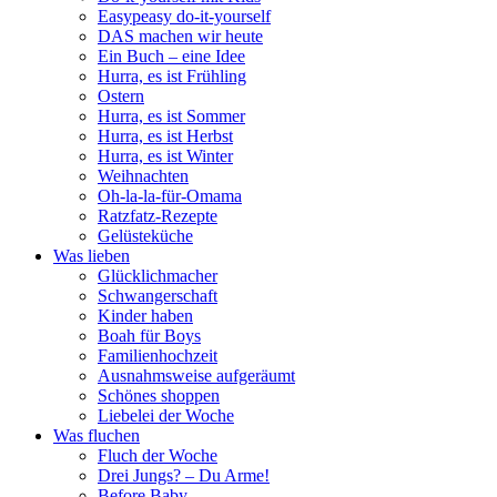
Easypeasy do-it-yourself
DAS machen wir heute
Ein Buch – eine Idee
Hurra, es ist Frühling
Ostern
Hurra, es ist Sommer
Hurra, es ist Herbst
Hurra, es ist Winter
Weihnachten
Oh-la-la-für-Omama
Ratzfatz-Rezepte
Gelüsteküche
Was lieben
Glücklichmacher
Schwangerschaft
Kinder haben
Boah für Boys
Familienhochzeit
Ausnahmsweise aufgeräumt
Schönes shoppen
Liebelei der Woche
Was fluchen
Fluch der Woche
Drei Jungs? – Du Arme!
Before Baby