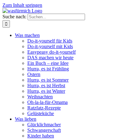
Zum Inhalt springen
Suche nach:
Was machen
Do-it-yourself für Kids
Do-it-yourself mit Kids
Easypeasy do-it-yourself
DAS machen wir heute
Ein Buch – eine Idee
Hurra, es ist Frühling
Ostern
Hurra, es ist Sommer
Hurra, es ist Herbst
Hurra, es ist Winter
Weihnachten
Oh-la-la-für-Omama
Ratzfatz-Rezepte
Gelüsteküche
Was lieben
Glücklichmacher
Schwangerschaft
Kinder haben