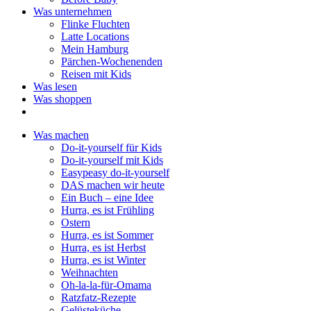
Was unternehmen
Flinke Fluchten
Latte Locations
Mein Hamburg
Pärchen-Wochenenden
Reisen mit Kids
Was lesen
Was shoppen
Was machen
Do-it-yourself für Kids
Do-it-yourself mit Kids
Easypeasy do-it-yourself
DAS machen wir heute
Ein Buch – eine Idee
Hurra, es ist Frühling
Ostern
Hurra, es ist Sommer
Hurra, es ist Herbst
Hurra, es ist Winter
Weihnachten
Oh-la-la-für-Omama
Ratzfatz-Rezepte
Gelüsteküche