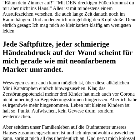
“Räum dein Zimmer auf!” “Mit DEN dreckigen Füßen kommst du
mir aber nicht ins Haus!” Alles ist mit mindestens einem
Ausrufezeichen versehen, die auch lange Zeit danach noch im
Raum hängen. Und an denen ich mir gehörig den Kopf stoße. Denn
ehrlich gesagt: Ich mag mich so kleinkariert-kläffig am wenigsten
leiden.
Jede Saftpfütze, jeder schmierige
Händeabdruck auf der Wand scheint für
mich gerade wie mit neonfarbenem
Marker umrandet.
Weswegen es mir auch kaum möglich ist, über diese alltäglichen
Mini-Katatrophen einfach hinwegzusehen. Klar, das
Zerstörungspotenzial meiner drei Kinder hat mich auch vor Corona
nicht unbedingt zu Begeisterungsstürmen hingerissen. Aber ich habe
es irgendwie mehr hingenommen. Leben mit kleinen Kindern ist
halt so. Punkt. Aufwischen, kein Gewese drum, sondern
weitermachen.
Aber seitdem unser Familienleben auf die Qudratmeter unseres
Hauses zusammengeschnurrt ist und ich nirgendwohin ausweichen
kann, springt mich all das überdeutlich an. Und nervt mich kolossal