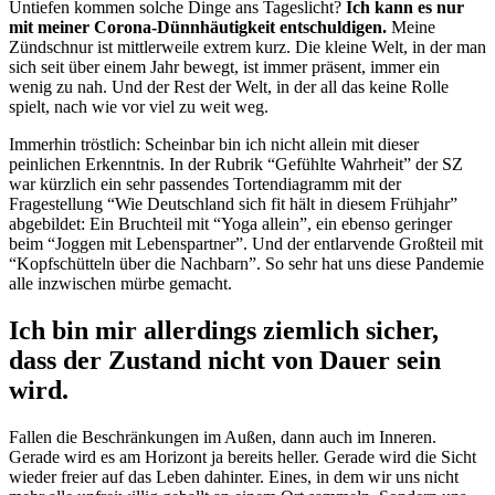
Untiefen kommen solche Dinge ans Tageslicht?
Ich kann es nur
mit meiner Corona-Dünnhäutigkeit entschuldigen.
Meine
Zündschnur ist mittlerweile extrem kurz. Die kleine Welt, in der man
sich seit über einem Jahr bewegt, ist immer präsent, immer ein
wenig zu nah. Und der Rest der Welt, in der all das keine Rolle
spielt, nach wie vor viel zu weit weg.
Immerhin tröstlich: Scheinbar bin ich nicht allein mit dieser
peinlichen Erkenntnis. In der Rubrik “Gefühlte Wahrheit” der SZ
war kürzlich ein sehr passendes Tortendiagramm mit der
Fragestellung “Wie Deutschland sich fit hält in diesem Frühjahr”
abgebildet: Ein Bruchteil mit “Yoga allein”, ein ebenso geringer
beim “Joggen mit Lebenspartner”. Und der entlarvende Großteil mit
“Kopfschütteln über die Nachbarn”. So sehr hat uns diese Pandemie
alle inzwischen mürbe gemacht.
Ich bin mir allerdings ziemlich sicher,
dass der Zustand nicht von Dauer sein
wird.
Fallen die Beschränkungen im Außen, dann auch im Inneren.
Gerade wird es am Horizont ja bereits heller. Gerade wird die Sicht
wieder freier auf das Leben dahinter. Eines, in dem wir uns nicht