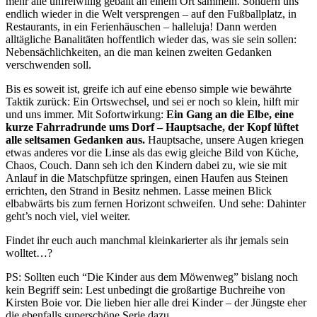
mehr alle unfreiwillig geballt an einem Ort sammeln. Sondern uns
endlich wieder in die Welt versprengen – auf den Fußballplatz, in
Restaurants, in ein Ferienhäuschen – halleluja! Dann werden
alltägliche Banalitäten hoffentlich wieder das, was sie sein sollen:
Nebensächlichkeiten, an die man keinen zweiten Gedanken
verschwenden soll.
Bis es soweit ist, greife ich auf eine ebenso simple wie bewährte
Taktik zurück: Ein Ortswechsel, und sei er noch so klein, hilft mir
und uns immer. Mit Sofortwirkung:
Ein Gang an die Elbe, eine
kurze Fahrradrunde ums Dorf – Hauptsache, der Kopf lüftet
alle seltsamen Gedanken aus.
Hauptsache, unsere Augen kriegen
etwas anderes vor die Linse als das ewig gleiche Bild von Küche,
Chaos, Couch. Dann seh ich den Kindern dabei zu, wie sie mit
Anlauf in die Matschpfütze springen, einen Haufen aus Steinen
errichten, den Strand in Besitz nehmen. Lasse meinen Blick
elbabwärts bis zum fernen Horizont schweifen. Und sehe: Dahinter
geht’s noch viel, viel weiter.
Findet ihr euch auch manchmal kleinkarierter als ihr jemals sein
wolltet…?
PS: Sollten euch “Die Kinder aus dem Möwenweg” bislang noch
kein Begriff sein: Lest unbedingt die großartige Buchreihe von
Kirsten Boie vor. Die lieben hier alle drei Kinder – der Jüngste eher
die ebenfalls superschöne Serie dazu.