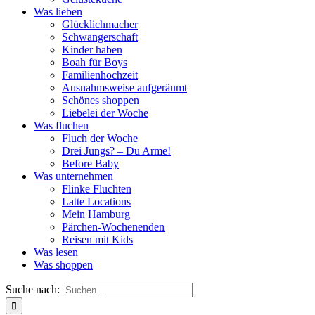
Was lieben
Glücklichmacher
Schwangerschaft
Kinder haben
Boah für Boys
Familienhochzeit
Ausnahmsweise aufgeräumt
Schönes shoppen
Liebelei der Woche
Was fluchen
Fluch der Woche
Drei Jungs? – Du Arme!
Before Baby
Was unternehmen
Flinke Fluchten
Latte Locations
Mein Hamburg
Pärchen-Wochenenden
Reisen mit Kids
Was lesen
Was shoppen
Suche nach: