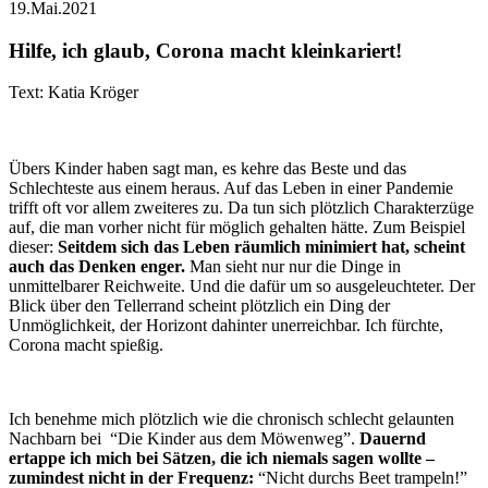
19.Mai.2021
Hilfe, ich glaub, Corona macht kleinkariert!
Text: Katia Kröger
Übers Kinder haben sagt man, es kehre das Beste und das
Schlechteste aus einem heraus. Auf das Leben in einer Pandemie
trifft oft vor allem zweiteres zu. Da tun sich plötzlich Charakterzüge
auf, die man vorher nicht für möglich gehalten hätte. Zum Beispiel
dieser:
Seitdem sich das Leben räumlich minimiert hat, scheint
auch das Denken enger.
Man sieht nur nur die Dinge in
unmittelbarer Reichweite. Und die dafür um so ausgeleuchteter. Der
Blick über den Tellerrand scheint plötzlich ein Ding der
Unmöglichkeit, der Horizont dahinter unerreichbar. Ich fürchte,
Corona macht spießig.
Ich benehme mich plötzlich wie die chronisch schlecht gelaunten
Nachbarn bei “Die Kinder aus dem Möwenweg”.
Dauernd
ertappe ich mich bei Sätzen, die ich niemals sagen wollte –
zumindest nicht in der Frequenz:
“Nicht durchs Beet trampeln!”