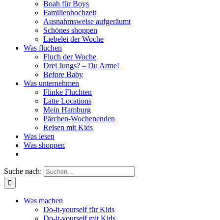
Boah für Boys
Familienhochzeit
Ausnahmsweise aufgeräumt
Schönes shoppen
Liebelei der Woche
Was fluchen
Fluch der Woche
Drei Jungs? – Du Arme!
Before Baby
Was unternehmen
Flinke Fluchten
Latte Locations
Mein Hamburg
Pärchen-Wochenenden
Reisen mit Kids
Was lesen
Was shoppen
Suche nach:
Was machen
Do-it-yourself für Kids
Do-it-yourself mit Kids