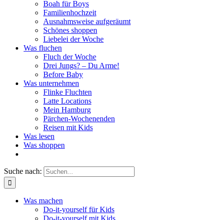
Boah für Boys
Familienhochzeit
Ausnahmsweise aufgeräumt
Schönes shoppen
Liebelei der Woche
Was fluchen
Fluch der Woche
Drei Jungs? – Du Arme!
Before Baby
Was unternehmen
Flinke Fluchten
Latte Locations
Mein Hamburg
Pärchen-Wochenenden
Reisen mit Kids
Was lesen
Was shoppen
Suche nach:
Was machen
Do-it-yourself für Kids
Do-it-yourself mit Kids