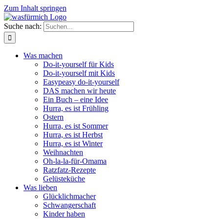
Zum Inhalt springen
Suche nach:
Was machen
Do-it-yourself für Kids
Do-it-yourself mit Kids
Easypeasy do-it-yourself
DAS machen wir heute
Ein Buch – eine Idee
Hurra, es ist Frühling
Ostern
Hurra, es ist Sommer
Hurra, es ist Herbst
Hurra, es ist Winter
Weihnachten
Oh-la-la-für-Omama
Ratzfatz-Rezepte
Gelüsteküche
Was lieben
Glücklichmacher
Schwangerschaft
Kinder haben