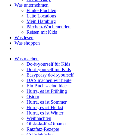
Was unternehmen
Flinke Fluchten
Latte Locations
Mein Hamburg
Pärchen-Wochenenden
Reisen mit Kids
Was lesen
Was shoppen
Was machen
Do-it-yourself für Kids
Do-it-yourself mit Kids
Easypeasy do-it-yourself
DAS machen wir heute
Ein Buch – eine Idee
Hurra, es ist Frühling
Ostern
Hurra, es ist Sommer
Hurra, es ist Herbst
Hurra, es ist Winter
Weihnachten
Oh-la-la-für-Omama
Ratzfatz-Rezepte
Gelüsteküche