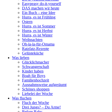
Easypeasy do-it-yourself
DAS machen wir heute
Ein Buch – eine Idee
Hurra, es ist Frühling
Ostern
Hurra, es ist Sommer
Hurra, es ist Herbst
Hurra, es ist Winter
Weihnachten
Oh-la-la-für-Omama
Ratzfatz-Rezepte
Gelüsteküche
Was lieben
Glücklichmacher
Schwangerschaft
Kinder haben
Boah für Boys
Familienhochzeit
Ausnahmsweise aufgeräumt
Schönes shoppen
Liebelei der Woche
Was fluchen
Fluch der Woche
Drei Jungs? – Du Arme!
Before Baby