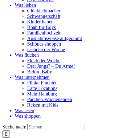
Was lieben
Glücklichmacher
Schwangerschaft
Kinder haben
Boah für Boys
Familienhochzeit
Ausnahmsweise aufgeräumt
Schönes shoppen
Liebelei der Woche
Was fluchen
Fluch der Woche
Drei Jungs? – Du Arme!
Before Baby
Was unternehmen
Flinke Fluchten
Latte Locations
Mein Hamburg
Pärchen-Wochenenden
Reisen mit Kids
Was lesen
Was shoppen
Suche nach: