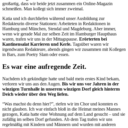
großartig, dass wir beide jetzt zusammen ein Online-Magazin
schmeißen. Man kollegt sich immer zweimal.
Katia und ich durchliefen während unser Ausbildung zur
Redakteurin diverse Stationen: Arbeiteten in Redaktionen in
Hamburg und München, Stendal und Magdeburg. Aber immer,
wenn wir gerade Mal zur selben Zeit im Hamburger Haupthaus
waren, trafen wir uns in der Mittagspause.
Erörterten bei
Kantinensalat Karrieren und Kerle.
Tagsüber waren wir
irgendwann Redakteure, abends gingen wir zusammen mit Kollegen
in Bars, zum Poetry Slam oder essen.
Es war eine aufregende Zeit.
Nachdem ich gekündigte hatte und bald mein erstes Kind bekam,
verloren wir uns aus den Augen.
Bis wir uns vor Jahren in der
winzigen Turnhalle in unserem winzigen Dorf gleich hinterm
Deich wieder über den Weg liefen.
“Was machst du denn hier?”, riefen wir im Chor und konnten es
nicht glauben. Ich war einfach bloß in die Heimat meines Mannes
gezogen, Katia hatte eine Wohnung auf dem Land gesucht – und sie
zufällig im selben Dorf gefunden. Ab dem Tag trafen wir uns
regelmäßig mit Kindern und Männern und wurden mit anderen