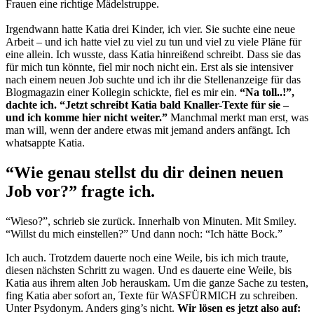
Frauen eine richtige Mädelstruppe.
Irgendwann hatte Katia drei Kinder, ich vier. Sie suchte eine neue
Arbeit – und ich hatte viel zu viel zu tun und viel zu viele Pläne für
eine allein. Ich wusste, dass Katia hinreißend schreibt. Dass sie das
für mich tun könnte, fiel mir noch nicht ein. Erst als sie intensiver
nach einem neuen Job suchte und ich ihr die Stellenanzeige für das
Blogmagazin einer Kollegin schickte, fiel es mir ein.
“Na toll..!”,
dachte ich. “Jetzt schreibt Katia bald Knaller-Texte für sie –
und ich komme hier nicht weiter.”
Manchmal merkt man erst, was
man will, wenn der andere etwas mit jemand anders anfängt. Ich
whatsappte Katia.
“Wie genau stellst du dir deinen neuen
Job vor?” fragte ich.
“Wieso?”, schrieb sie zurück. Innerhalb von Minuten. Mit Smiley.
“Willst du mich einstellen?” Und dann noch: “Ich hätte Bock.”
Ich auch. Trotzdem dauerte noch eine Weile, bis ich mich traute,
diesen nächsten Schritt zu wagen. Und es dauerte eine Weile, bis
Katia aus ihrem alten Job herauskam. Um die ganze Sache zu testen,
fing Katia aber sofort an, Texte für WASFÜRMICH zu schreiben.
Unter Psydonym. Anders ging’s nicht.
Wir lösen es jetzt also auf: