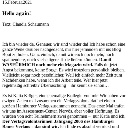
15.Februar.2021
Hello again!
Text: Claudia Schaumann
Ich bin wieder da. Genauer, wir sind wieder da! Ich habe schon eine
ganze Weile darüber nachgedacht, mir hier jemanden mit ins Blog-
Boot zu holen. Ganz einfach, damit wir euch noch mehr, noch
spannendere, noch vielseitigere Texte liefern können.
Damit
WASFÜRMICH noch mehr ein Magazin wird.
Falls du jetzt
Angst bekommst, keine Sorge. Es wird trotzdem persönlich bleiben.
Vielleicht sogar noch persönlicher. Weil ich einfach mehr Zeit zum
Nachdenken habe, wenn ich die Arbeit teile. Wer hier jetzt
regelmäßig schreibt? Überraschung – ihr kennt sie schon…
Es ist Katia Kröger, eine ehemalige Kollegin von mir. Wir haben vor
ewigen Zeiten mal zusammen ein Verlagsvolontariat bei einem
großen Hamburger Verlag zusammen gemacht. Das erste Mal trafen
wir uns im Assessment-Center. Nervös, aber voller Hoffnung. Es
wurden von acht Teilnehmern zwei genommen – nur Katia und ich.
Der Verlagsvolontärinnen-Jahrgang 2006 des Hamburger
Bauer Verlags – das sind wir.
Ich finde es absolut verrückt und