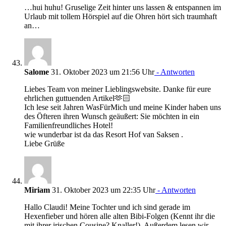
…hui huhu! Gruselige Zeit hinter uns lassen & entspannen im
Urlaub mit tollem Hörspiel auf die Ohren hört sich traumhaft
an…
Salome
31. Oktober 2023 um 21:56 Uhr
- Antworten
Liebes Team von meiner Lieblingswebsite. Danke für eure
ehrlichen guttuenden Artikel🫶🏻
Ich lese seit Jahren WasFürMich und meine Kinder haben uns
des Öfteren ihren Wunsch geäußert: Sie möchten in ein
Familienfreundliches Hotel!
wie wunderbar ist da das Resort Hof van Saksen .
Liebe Grüße
Miriam
31. Oktober 2023 um 22:35 Uhr
- Antworten
Hallo Claudi! Meine Tochter und ich sind gerade im
Hexenfieber und hören alle alten Bibi-Folgen (Kennt ihr die
mit ihrer irischen Cousine? Knaller!). Außerdem lesen wir