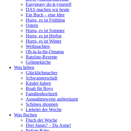
Easypeasy do-it-yourself
DAS machen wir heute
Ein Buch – eine Idee
Hurra, es ist Frühling
Ostern
Hurra, es ist Sommer
Hurra, es ist Herbst
Hurra, es ist Winter
Weihnachten
Oh-la-la-für-Omama
Ratzfatz-Rezepte
Gelüsteküche
Was lieben
Glücklichmacher
Schwangerschaft
Kinder haben
Boah für Boys
Familienhochzeit
Ausnahmsweise aufgeräumt
Schönes shoppen
Liebelei der Woche
Was fluchen
Fluch der Woche
Drei Jungs? – Du Arme!
Before Baby