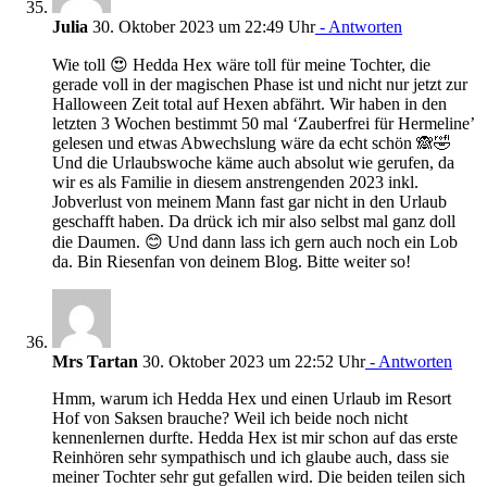
Julia
30. Oktober 2023 um 22:49 Uhr
- Antworten
Wie toll 😍 Hedda Hex wäre toll für meine Tochter, die
gerade voll in der magischen Phase ist und nicht nur jetzt zur
Halloween Zeit total auf Hexen abfährt. Wir haben in den
letzten 3 Wochen bestimmt 50 mal ‘Zauberfrei für Hermeline’
gelesen und etwas Abwechslung wäre da echt schön 🙈🤣
Und die Urlaubswoche käme auch absolut wie gerufen, da
wir es als Familie in diesem anstrengenden 2023 inkl.
Jobverlust von meinem Mann fast gar nicht in den Urlaub
geschafft haben. Da drück ich mir also selbst mal ganz doll
die Daumen. 😊 Und dann lass ich gern auch noch ein Lob
da. Bin Riesenfan von deinem Blog. Bitte weiter so!
Mrs Tartan
30. Oktober 2023 um 22:52 Uhr
- Antworten
Hmm, warum ich Hedda Hex und einen Urlaub im Resort
Hof von Saksen brauche? Weil ich beide noch nicht
kennenlernen durfte. Hedda Hex ist mir schon auf das erste
Reinhören sehr sympathisch und ich glaube auch, dass sie
meiner Tochter sehr gut gefallen wird. Die beiden teilen sich