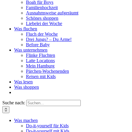
Boah für Boys
Familienhochzeit
Ausnahmsweise aufgeräumt
Schönes shoppen
Liebelei der Woche
Was fluchen
Fluch der Woche
Drei Jungs? – Du Arme!
Before Baby
Was unternehmen
Flinke Fluchten
Latte Locations
Mein Hamburg
Pärchen-Wochenenden
Reisen mit Kids
Was lesen
Was shoppen
Suche nach:
Was machen
Do-it-yourself für Kids
Do-it-yourself mit Kids