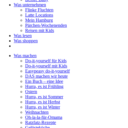
Was unternehmen
Flinke Fluchten
Latte Locations
Mein Hamburg
Pärchen-Wochenenden
Reisen mit Kids
Was lesen
Was shoppen
Was machen
Do-it-yourself für Kids
Do-it-yourself mit Kids
Easypeasy do-it-yourself
DAS machen wir heute
Ein Buch – eine Idee
Hurra, es ist Frühling
Ostern
Hurra, es ist Sommer
Hurra, es ist Herbst
Hurra, es ist Winter
Weihnachten
Oh-la-la-für-Omama
Ratzfatz-Rezepte
Gelüsteküche