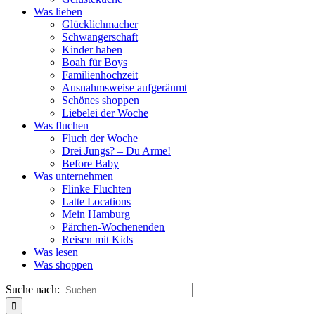
Was lieben
Glücklichmacher
Schwangerschaft
Kinder haben
Boah für Boys
Familienhochzeit
Ausnahmsweise aufgeräumt
Schönes shoppen
Liebelei der Woche
Was fluchen
Fluch der Woche
Drei Jungs? – Du Arme!
Before Baby
Was unternehmen
Flinke Fluchten
Latte Locations
Mein Hamburg
Pärchen-Wochenenden
Reisen mit Kids
Was lesen
Was shoppen
Suche nach: