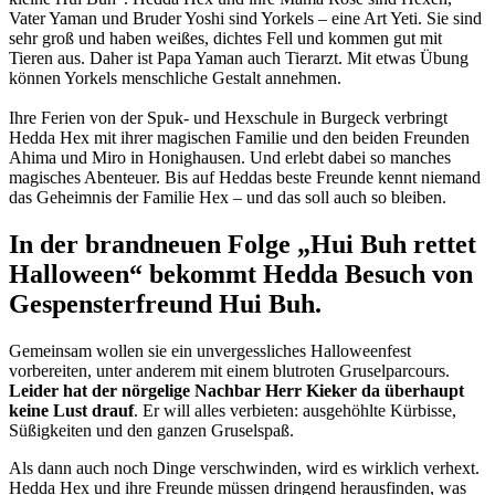
Vater Yaman und Bruder Yoshi sind Yorkels – eine Art Yeti. Sie sind
sehr groß und haben weißes, dichtes Fell und kommen gut mit
Tieren aus. Daher ist Papa Yaman auch Tierarzt. Mit etwas Übung
können Yorkels menschliche Gestalt annehmen.
Ihre Ferien von der Spuk- und Hexschule in Burgeck verbringt
Hedda Hex mit ihrer magischen Familie und den beiden Freunden
Ahima und Miro in Honighausen. Und erlebt dabei so manches
magisches Abenteuer. Bis auf Heddas beste Freunde kennt niemand
das Geheimnis der Familie Hex – und das soll auch so bleiben.
In der brandneuen Folge „Hui Buh rettet
Halloween“ bekommt Hedda Besuch von
Gespensterfreund Hui Buh.
Gemeinsam wollen sie ein unvergessliches Halloweenfest
vorbereiten, unter anderem mit einem blutroten Gruselparcours.
Leider hat der nörgelige Nachbar Herr Kieker da überhaupt
keine Lust drauf
. Er will alles verbieten: ausgehöhlte Kürbisse,
Süßigkeiten und den ganzen Gruselspaß.
Als dann auch noch Dinge verschwinden, wird es wirklich verhext.
Hedda Hex und ihre Freunde müssen dringend herausfinden, was