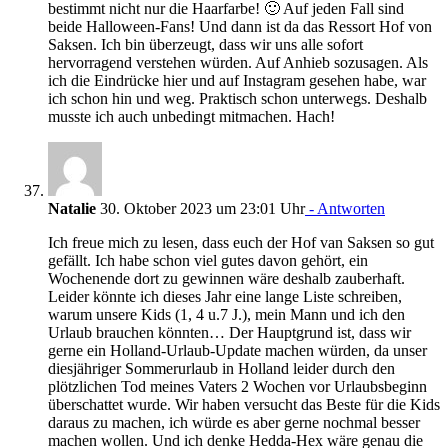
bestimmt nicht nur die Haarfarbe! 🙂 Auf jeden Fall sind
beide Halloween-Fans! Und dann ist da das Ressort Hof von
Saksen. Ich bin überzeugt, dass wir uns alle sofort
hervorragend verstehen würden. Auf Anhieb sozusagen. Als
ich die Eindrücke hier und auf Instagram gesehen habe, war
ich schon hin und weg. Praktisch schon unterwegs. Deshalb
musste ich auch unbedingt mitmachen. Hach!
Natalie
30. Oktober 2023 um 23:01 Uhr
- Antworten
Ich freue mich zu lesen, dass euch der Hof van Saksen so gut
gefällt. Ich habe schon viel gutes davon gehört, ein
Wochenende dort zu gewinnen wäre deshalb zauberhaft.
Leider könnte ich dieses Jahr eine lange Liste schreiben,
warum unsere Kids (1, 4 u.7 J.), mein Mann und ich den
Urlaub brauchen könnten… Der Hauptgrund ist, dass wir
gerne ein Holland-Urlaub-Update machen würden, da unser
diesjähriger Sommerurlaub in Holland leider durch den
plötzlichen Tod meines Vaters 2 Wochen vor Urlaubsbeginn
überschattet wurde. Wir haben versucht das Beste für die Kids
daraus zu machen, ich würde es aber gerne nochmal besser
machen wollen. Und ich denke Hedda-Hex wäre genau die