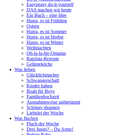
Easypeasy do-it-yourself
DAS machen wir heute
Ein Buch – eine Idee
Hurra, es ist Frühling
Ostern
Hurra, es ist Sommer
Hurra, es ist Herbst
Hurra, es ist Winter
Weihnachten
Oh-la-la-für-Omama
Ratzfatz-Rezepte
Gelüsteküche
Was lieben
Glücklichmacher
Schwangerschaft
Kinder haben
Boah für Boys
Familienhochzeit
Ausnahmsweise aufgeräumt
Schönes shoppen
Liebelei der Woche
Was fluchen
Fluch der Woche
Drei Jungs? – Du Arme!
Before Baby