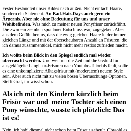
Fester Bestandteil unser Bildes nach außen. Nicht einfach Haare,
sondern ein Statement.
An Bad-Hair-Days auch gern ein
Ärgernis. Aber nie ohne Bedeutung für uns und unser
Wohlbefinden.
Was mich zu meiner neuen Ponyfrisur zurückführt.
Die zwar ein ziemlich spontaner Entschluss war, zugegeben. Aber
aus dem Gefühl heraus, dass die ewig gleichen Haare in der immer
gleichen Länge und mit der überschaubaren Anzahl an Frisuren, die
ich daraus zusammentüdel, mich nicht mehr restlos zufrieden macht.
Ich wollte beim Blick in den Spiegel endlich mal wieder
überrascht werden.
Und weil mir die Zeit und die Geduld für
ausgeklügelte Langhaar-Frisuren nach Youtube-Tutorials fehlt, sollte
es eine unkomplizierte Alltagsfrisur mit (moderatem) neuem Style
sein. Aber auch nicht mit zu vielen bösen Überraschungs-Optionen,
Steffi Graf, ihr wisst schon.
Als ich mit den Kindern kürzlich beim
Frisör war und meine Tochter sich einen
Pony wünschte, wusste ich plötzlich: Das
ist es!
Nein, ich hab’ diesmal nicht schon beim Friseur geheult. Obwohl es