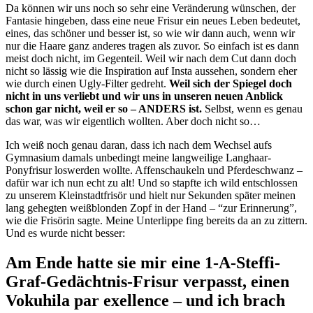
Da können wir uns noch so sehr eine Veränderung wünschen, der
Fantasie hingeben, dass eine neue Frisur ein neues Leben bedeutet,
eines, das schöner und besser ist, so wie wir dann auch, wenn wir
nur die Haare ganz anderes tragen als zuvor. So einfach ist es dann
meist doch nicht, im Gegenteil. Weil wir nach dem Cut dann doch
nicht so lässig wie die Inspiration auf Insta aussehen, sondern eher
wie durch einen Ugly-Filter gedreht.
Weil sich der Spiegel doch
nicht in uns verliebt und wir uns in unseren neuen Anblick
schon gar nicht, weil er so – ANDERS ist.
Selbst, wenn es genau
das war, was wir eigentlich wollten. Aber doch nicht so…
Ich weiß noch genau daran, dass ich nach dem Wechsel aufs
Gymnasium damals unbedingt meine langweilige Langhaar-
Ponyfrisur loswerden wollte. Affenschaukeln und Pferdeschwanz –
dafür war ich nun echt zu alt! Und so stapfte ich wild entschlossen
zu unserem Kleinstadtfrisör und hielt nur Sekunden später meinen
lang gehegten weißblonden Zopf in der Hand – “zur Erinnerung”,
wie die Frisörin sagte. Meine Unterlippe fing bereits da an zu zittern.
Und es wurde nicht besser:
Am Ende hatte sie mir eine 1-A-Steffi-
Graf-Gedächtnis-Frisur verpasst, einen
Vokuhila par exellence – und ich brach