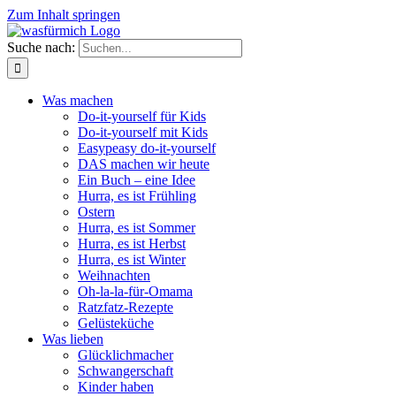
Zum Inhalt springen
Suche nach:
Was machen
Do-it-yourself für Kids
Do-it-yourself mit Kids
Easypeasy do-it-yourself
DAS machen wir heute
Ein Buch – eine Idee
Hurra, es ist Frühling
Ostern
Hurra, es ist Sommer
Hurra, es ist Herbst
Hurra, es ist Winter
Weihnachten
Oh-la-la-für-Omama
Ratzfatz-Rezepte
Gelüsteküche
Was lieben
Glücklichmacher
Schwangerschaft
Kinder haben