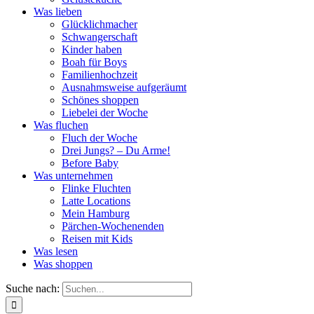
Was lieben
Glücklichmacher
Schwangerschaft
Kinder haben
Boah für Boys
Familienhochzeit
Ausnahmsweise aufgeräumt
Schönes shoppen
Liebelei der Woche
Was fluchen
Fluch der Woche
Drei Jungs? – Du Arme!
Before Baby
Was unternehmen
Flinke Fluchten
Latte Locations
Mein Hamburg
Pärchen-Wochenenden
Reisen mit Kids
Was lesen
Was shoppen
Suche nach: