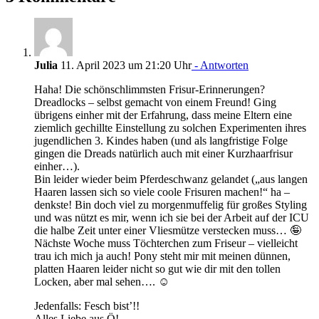
Julia
11. April 2023 um 21:20 Uhr
- Antworten
Haha! Die schönschlimmsten Frisur-Erinnerungen?
Dreadlocks – selbst gemacht von einem Freund! Ging
übrigens einher mit der Erfahrung, dass meine Eltern eine
ziemlich gechillte Einstellung zu solchen Experimenten ihres
jugendlichen 3. Kindes haben (und als langfristige Folge
gingen die Dreads natürlich auch mit einer Kurzhaarfrisur
einher…).
Bin leider wieder beim Pferdeschwanz gelandet („aus langen
Haaren lassen sich so viele coole Frisuren machen!“ ha –
denkste! Bin doch viel zu morgenmuffelig für großes Styling
und was nützt es mir, wenn ich sie bei der Arbeit auf der ICU
die halbe Zeit unter einer Vliesmütze verstecken muss… 🤪
Nächste Woche muss Töchterchen zum Friseur – vielleicht
trau ich mich ja auch! Pony steht mir mit meinen dünnen,
platten Haaren leider nicht so gut wie dir mit den tollen
Locken, aber mal sehen…. ☺️
Jedenfalls: Fesch bist’!!
Alles Liebe aus Ö!