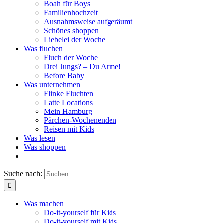
Boah für Boys
Familienhochzeit
Ausnahmsweise aufgeräumt
Schönes shoppen
Liebelei der Woche
Was fluchen
Fluch der Woche
Drei Jungs? – Du Arme!
Before Baby
Was unternehmen
Flinke Fluchten
Latte Locations
Mein Hamburg
Pärchen-Wochenenden
Reisen mit Kids
Was lesen
Was shoppen
Suche nach:
Was machen
Do-it-yourself für Kids
Do-it-yourself mit Kids