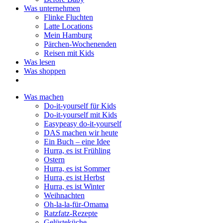
Was unternehmen
Flinke Fluchten
Latte Locations
Mein Hamburg
Pärchen-Wochenenden
Reisen mit Kids
Was lesen
Was shoppen
Was machen
Do-it-yourself für Kids
Do-it-yourself mit Kids
Easypeasy do-it-yourself
DAS machen wir heute
Ein Buch – eine Idee
Hurra, es ist Frühling
Ostern
Hurra, es ist Sommer
Hurra, es ist Herbst
Hurra, es ist Winter
Weihnachten
Oh-la-la-für-Omama
Ratzfatz-Rezepte
Gelüsteküche