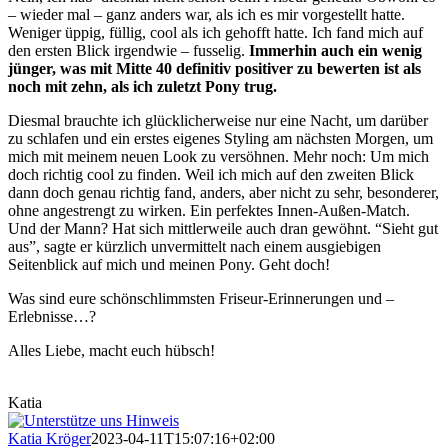
– wieder mal – ganz anders war, als ich es mir vorgestellt hatte.
Weniger üppig, füllig, cool als ich gehofft hatte. Ich fand mich auf
den ersten Blick irgendwie – fusselig.
Immerhin auch ein wenig
jünger, was mit Mitte 40 definitiv positiver zu bewerten ist als
noch mit zehn, als ich zuletzt Pony trug.
Diesmal brauchte ich glücklicherweise nur eine Nacht, um darüber
zu schlafen und ein erstes eigenes Styling am nächsten Morgen, um
mich mit meinem neuen Look zu versöhnen. Mehr noch: Um mich
doch richtig cool zu finden. Weil ich mich auf den zweiten Blick
dann doch genau richtig fand, anders, aber nicht zu sehr, besonderer,
ohne angestrengt zu wirken. Ein perfektes Innen-Außen-Match.
Und der Mann? Hat sich mittlerweile auch dran gewöhnt. “Sieht gut
aus”, sagte er kürzlich unvermittelt nach einem ausgiebigen
Seitenblick auf mich und meinen Pony. Geht doch!
Was sind eure schönschlimmsten Friseur-Erinnerungen und –
Erlebnisse…?
Alles Liebe, macht euch hübsch!
Katia
Katia Kröger
2023-04-11T15:07:16+02:00