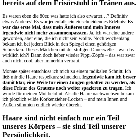
bereits auf dem Frisörstuhl in Tränen aus.
Es waren eben die 80er, was hatte ich also erwartet…? Definitiv
etwas Anderes! Es war jedenfalls ein einschneidendes Erlebnis:
Es
war das erste Mal, dass mein Äußeres und mein Inneres
irgendwie nicht mehr zusammenpassten.
Ja, ich war eine andere
geworden, aber eine, die ich nicht sein wollte. Noch wochenlang
bekam ich bei jedem Blick in den Spiegel einen gehörigen
Schrecken: Dieses Mädchen mit der stufigen Dauerwelle – war das
wirklich ich?! Dann doch lieber wieder Pippi-Zöpfe – das war zwar
auch nicht cool, aber immerhin vertraut.
Monate später entschloss ich mich zu einem radikalen Schnitt: Ich
ließ mir die Haare raspelkurz schneiden.
Irgendwie kam ich besser
damit klar, eine Weile für einen Jungen gehalten zu werden, als
diese Frisur des Grauens noch weiter spazieren zu tragen.
Ich
wurde für meinen Mut belohnt: Als die Haare nachwuchsen bekam
ich plötzlich wilde Korkenzieher-Locken – und mein Innen und
Außen stimmten endlich wieder überein.
Haare sind nicht einfach nur ein Teil
unseres Körpers – sie sind Teil unserer
Persönlichkeit.