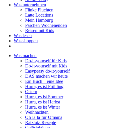
Was unternehmen
Flinke Fluchten
Latte Locations
Mein Hamburg
Pärchen-Wochenenden
Reisen mit Kids
Was lesen
Was shoppen
Was machen
Do-it-yourself für Kids
Do-it-yourself mit Kids
Easypeasy do-it-yourself
DAS machen wir heute
Ein Buch – eine Idee
Hurra, es ist Frühling
Ostern
Hurra, es ist Sommer
Hurra, es ist Herbst
Hurra, es ist Winter
Weihnachten
Oh-la-la-für-Omama
Ratzfatz-Rezepte
Gelüsteküche