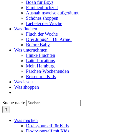
Boah für Boys
Familienhochzeit
Ausnahmsweise aufgeräumt
Schönes shoppen
Liebelei der Woche
Was fluchen
Fluch der Woche
Drei Jungs? – Du Arme!
Before Baby
Was unternehmen
Flinke Fluchten
Latte Locations
Mein Hamburg
Pärchen-Wochenenden
Reisen mit Kids
Was lesen
Was shoppen
Suche nach:
Was machen
Do-it-yourself für Kids
Do-it-yourself mit Kids