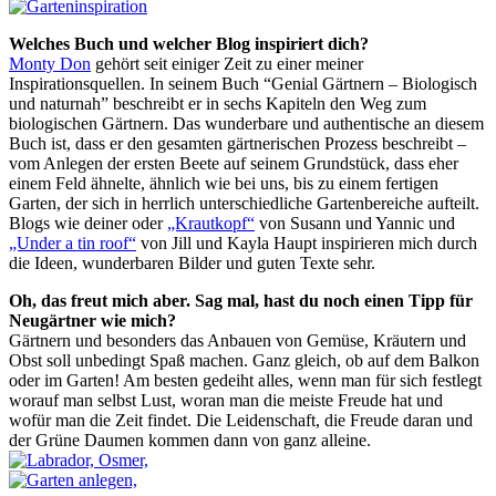
Welches Buch und welcher Blog inspiriert dich?
Monty Don
gehört seit einiger Zeit zu einer meiner
Inspirationsquellen. In seinem Buch “Genial Gärtnern – Biologisch
und naturnah” beschreibt er in sechs Kapiteln den Weg zum
biologischen Gärtnern. Das wunderbare und authentische an diesem
Buch ist, dass er den gesamten gärtnerischen Prozess beschreibt –
vom Anlegen der ersten Beete auf seinem Grundstück, dass eher
einem Feld ähnelte, ähnlich wie bei uns, bis zu einem fertigen
Garten, der sich in herrlich unterschiedliche Gartenbereiche aufteilt.
Blogs wie deiner oder
„Krautkopf“
von Susann und Yannic und
„Under a tin roof“
von Jill und Kayla Haupt inspirieren mich durch
die Ideen, wunderbaren Bilder und guten Texte sehr.
Oh, das freut mich aber. Sag mal, hast du noch einen Tipp für
Neugärtner wie mich?
Gärtnern und besonders das Anbauen von Gemüse, Kräutern und
Obst soll unbedingt Spaß machen. Ganz gleich, ob auf dem Balkon
oder im Garten! Am besten gedeiht alles, wenn man für sich festlegt
worauf man selbst Lust, woran man die meiste Freude hat und
wofür man die Zeit findet. Die Leidenschaft, die Freude daran und
der Grüne Daumen kommen dann von ganz alleine.