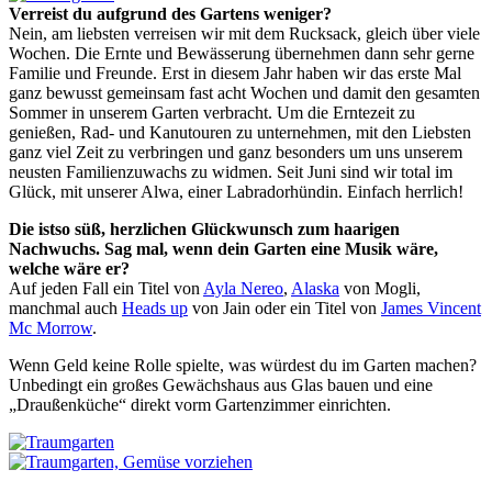
Verreist du aufgrund des Gartens weniger?
Nein, am liebsten verreisen wir mit dem Rucksack, gleich über viele
Wochen. Die Ernte und Bewässerung übernehmen dann sehr gerne
Familie und Freunde. Erst in diesem Jahr haben wir das erste Mal
ganz bewusst gemeinsam fast acht Wochen und damit den gesamten
Sommer in unserem Garten verbracht. Um die Erntezeit zu
genießen, Rad- und Kanutouren zu unternehmen, mit den Liebsten
ganz viel Zeit zu verbringen und ganz besonders um uns unserem
neusten Familienzuwachs zu widmen. Seit Juni sind wir total im
Glück, mit unserer Alwa, einer Labradorhündin. Einfach herrlich!
Die istso süß, herzlichen Glückwunsch zum haarigen
Nachwuchs. Sag mal, wenn dein Garten eine Musik wäre,
welche wäre er?
Auf jeden Fall ein Titel von
Ayla Nereo
,
Alaska
von Mogli,
manchmal auch
Heads up
von Jain oder ein Titel von
James Vincent
Mc Morrow
.
Wenn Geld keine Rolle spielte, was würdest du im Garten machen?
Unbedingt ein großes Gewächshaus aus Glas bauen und eine
„Draußenküche“ direkt vorm Gartenzimmer einrichten.