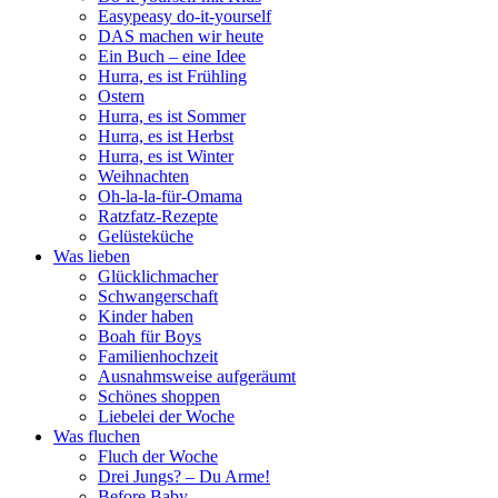
Easypeasy do-it-yourself
DAS machen wir heute
Ein Buch – eine Idee
Hurra, es ist Frühling
Ostern
Hurra, es ist Sommer
Hurra, es ist Herbst
Hurra, es ist Winter
Weihnachten
Oh-la-la-für-Omama
Ratzfatz-Rezepte
Gelüsteküche
Was lieben
Glücklichmacher
Schwangerschaft
Kinder haben
Boah für Boys
Familienhochzeit
Ausnahmsweise aufgeräumt
Schönes shoppen
Liebelei der Woche
Was fluchen
Fluch der Woche
Drei Jungs? – Du Arme!
Before Baby