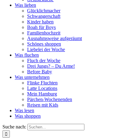
Was lieben
Glücklichmacher
Schwangerschaft
Kinder haben
Boah für Boys
Familienhochzeit
Ausnahmsweise aufgeräumt
Schönes shoppen
Liebelei der Woche
Was fluchen
Fluch der Woche
Drei Jungs? – Du Arme!
Before Baby
Was unternehmen
Flinke Fluchten
Latte Locations
Mein Hamburg
Pärchen-Wochenenden
Reisen mit Kids
Was lesen
Was shoppen
Suche nach: