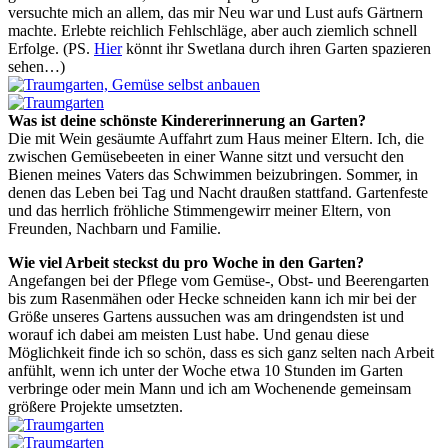
versuchte mich an allem, das mir Neu war und Lust aufs Gärtnern
machte. Erlebte reichlich Fehlschläge, aber auch ziemlich schnell
Erfolge. (PS.
Hier
könnt ihr Swetlana durch ihren Garten spazieren
sehen…)
Was ist deine schönste Kindererinnerung an Garten?
Die mit Wein gesäumte Auffahrt zum Haus meiner Eltern. Ich, die
zwischen Gemüsebeeten in einer Wanne sitzt und versucht den
Bienen meines Vaters das Schwimmen beizubringen. Sommer, in
denen das Leben bei Tag und Nacht draußen stattfand. Gartenfeste
und das herrlich fröhliche Stimmengewirr meiner Eltern, von
Freunden, Nachbarn und Familie.
Wie viel Arbeit steckst du pro Woche in den Garten?
Angefangen bei der Pflege vom Gemüse-, Obst- und Beerengarten
bis zum Rasenmähen oder Hecke schneiden kann ich mir bei der
Größe unseres Gartens aussuchen was am dringendsten ist und
worauf ich dabei am meisten Lust habe. Und genau diese
Möglichkeit finde ich so schön, dass es sich ganz selten nach Arbeit
anfühlt, wenn ich unter der Woche etwa 10 Stunden im Garten
verbringe oder mein Mann und ich am Wochenende gemeinsam
größere Projekte umsetzten.