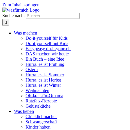
Zum Inhalt springen
Suche nach:
Was machen
Do-it-yourself für Kids
Do-it-yourself mit Kids
Easypeasy do-it-yourself
DAS machen wir heute
Ein Buch – eine Idee
Hurra, es ist Frühling
Ostern
Hurra, es ist Sommer
Hurra, es ist Herbst
Hurra, es ist Winter
Weihnachten
Oh-la-la-für-Omama
Ratzfatz-Rezepte
Gelüsteküche
Was lieben
Glücklichmacher
Schwangerschaft
Kinder haben