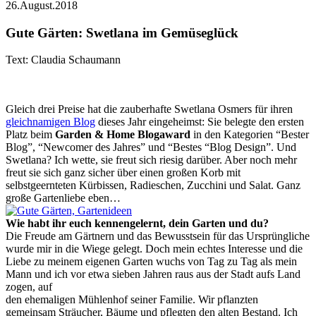
26.August.2018
Gute Gärten: Swetlana im Gemüseglück
Text: Claudia Schaumann
Gleich drei Preise hat die zauberhafte Swetlana Osmers für ihren
gleichnamigen Blog
dieses Jahr eingeheimst: Sie belegte den ersten
Platz beim
Garden & Home Blogaward
in den Kategorien “Bester
Blog”, “Newcomer des Jahres” und “Bestes “Blog Design”. Und
Swetlana? Ich wette, sie freut sich riesig darüber. Aber noch mehr
freut sie sich ganz sicher über einen großen Korb mit
selbstgeernteten Kürbissen, Radieschen, Zucchini und Salat. Ganz
große Gartenliebe eben…
Wie habt ihr euch kennengelernt, dein Garten und du?
Die Freude am Gärtnern und das Bewusstsein für das Ursprüngliche
wurde mir in die Wiege gelegt. Doch mein echtes Interesse und die
Liebe zu meinem eigenen Garten wuchs von Tag zu Tag als mein
Mann und ich vor etwa sieben Jahren raus aus der Stadt aufs Land
zogen, auf
den ehemaligen Mühlenhof seiner Familie. Wir pflanzten
gemeinsam Sträucher, Bäume und pflegten den alten Bestand. Ich