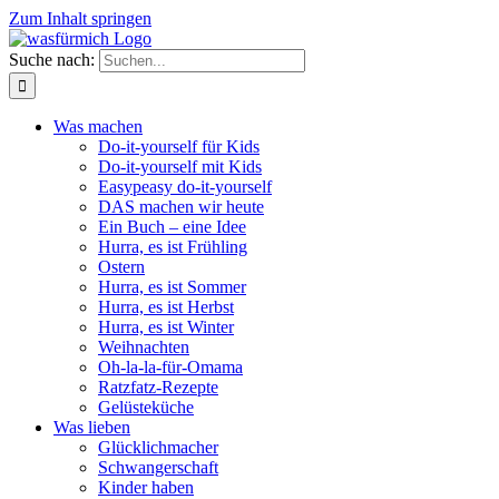
Zum Inhalt springen
Suche nach:
Was machen
Do-it-yourself für Kids
Do-it-yourself mit Kids
Easypeasy do-it-yourself
DAS machen wir heute
Ein Buch – eine Idee
Hurra, es ist Frühling
Ostern
Hurra, es ist Sommer
Hurra, es ist Herbst
Hurra, es ist Winter
Weihnachten
Oh-la-la-für-Omama
Ratzfatz-Rezepte
Gelüsteküche
Was lieben
Glücklichmacher
Schwangerschaft
Kinder haben