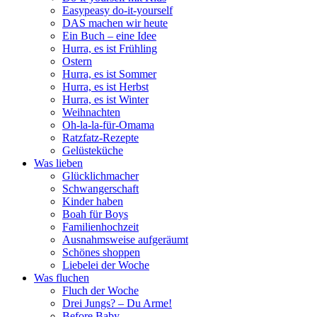
Easypeasy do-it-yourself
DAS machen wir heute
Ein Buch – eine Idee
Hurra, es ist Frühling
Ostern
Hurra, es ist Sommer
Hurra, es ist Herbst
Hurra, es ist Winter
Weihnachten
Oh-la-la-für-Omama
Ratzfatz-Rezepte
Gelüsteküche
Was lieben
Glücklichmacher
Schwangerschaft
Kinder haben
Boah für Boys
Familienhochzeit
Ausnahmsweise aufgeräumt
Schönes shoppen
Liebelei der Woche
Was fluchen
Fluch der Woche
Drei Jungs? – Du Arme!
Before Baby