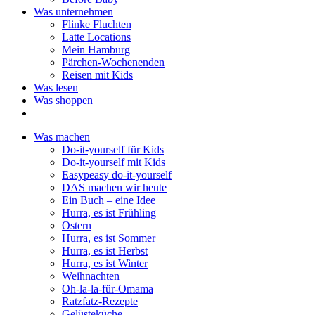
Was unternehmen
Flinke Fluchten
Latte Locations
Mein Hamburg
Pärchen-Wochenenden
Reisen mit Kids
Was lesen
Was shoppen
Was machen
Do-it-yourself für Kids
Do-it-yourself mit Kids
Easypeasy do-it-yourself
DAS machen wir heute
Ein Buch – eine Idee
Hurra, es ist Frühling
Ostern
Hurra, es ist Sommer
Hurra, es ist Herbst
Hurra, es ist Winter
Weihnachten
Oh-la-la-für-Omama
Ratzfatz-Rezepte
Gelüsteküche