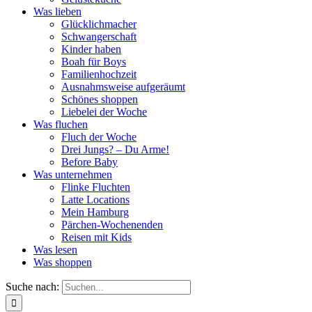
Was lieben
Glücklichmacher
Schwangerschaft
Kinder haben
Boah für Boys
Familienhochzeit
Ausnahmsweise aufgeräumt
Schönes shoppen
Liebelei der Woche
Was fluchen
Fluch der Woche
Drei Jungs? – Du Arme!
Before Baby
Was unternehmen
Flinke Fluchten
Latte Locations
Mein Hamburg
Pärchen-Wochenenden
Reisen mit Kids
Was lesen
Was shoppen
Suche nach: