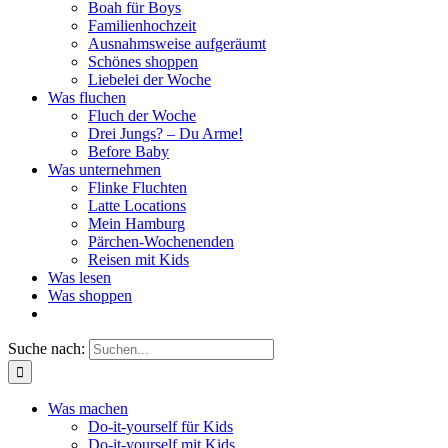
Boah für Boys
Familienhochzeit
Ausnahmsweise aufgeräumt
Schönes shoppen
Liebelei der Woche
Was fluchen
Fluch der Woche
Drei Jungs? – Du Arme!
Before Baby
Was unternehmen
Flinke Fluchten
Latte Locations
Mein Hamburg
Pärchen-Wochenenden
Reisen mit Kids
Was lesen
Was shoppen
Suche nach:
Was machen
Do-it-yourself für Kids
Do-it-yourself mit Kids