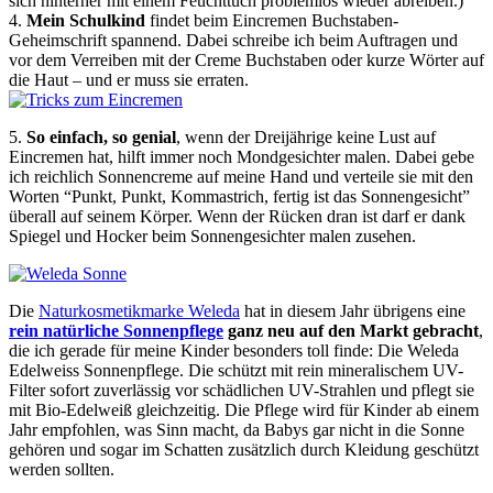
sich hinterher mit einem Feuchttuch problemlos wieder abreiben.)
4.
Mein Schulkind
findet beim Eincremen Buchstaben-
Geheimschrift spannend. Dabei schreibe ich beim Auftragen und
vor dem Verreiben mit der Creme Buchstaben oder kurze Wörter auf
die Haut – und er muss sie erraten.
5.
So einfach, so genial
, wenn der Dreijährige keine Lust auf
Eincremen hat, hilft immer noch Mondgesichter malen. Dabei gebe
ich reichlich Sonnencreme auf meine Hand und verteile sie mit den
Worten “Punkt, Punkt, Kommastrich, fertig ist das Sonnengesicht”
überall auf seinem Körper. Wenn der Rücken dran ist darf er dank
Spiegel und Hocker beim Sonnengesichter malen zusehen.
Die
Naturkosmetikmarke Weleda
hat in diesem Jahr übrigens eine
rein natürliche Sonnenpflege
ganz neu auf den Markt gebracht
,
die ich gerade für meine Kinder besonders toll finde: Die Weleda
Edelweiss Sonnenpflege. Die schützt mit rein mineralischem UV-
Filter sofort zuverlässig vor schädlichen UV-Strahlen und pflegt sie
mit Bio-Edelweiß gleichzeitig. Die Pflege wird für Kinder ab einem
Jahr empfohlen, was Sinn macht, da Babys gar nicht in die Sonne
gehören und sogar im Schatten zusätzlich durch Kleidung geschützt
werden sollten.