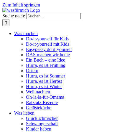
Zum Inhalt springen
Suche nach:
Was machen
Do-it-yourself für Kids
Do-it-yourself mit Kids
Easypeasy do-it-yourself
DAS machen wir heute
Ein Buch – eine Idee
Hurra, es ist Frühling
Ostern
Hurra, es ist Sommer
Hurra, es ist Herbst
Hurra, es ist Winter
Weihnachten
Oh-la-la-für-Omama
Ratzfatz-Rezepte
Gelüsteküche
Was lieben
Glücklichmacher
Schwangerschaft
Kinder haben