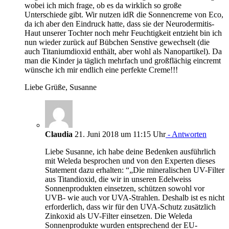
wobei ich mich frage, ob es da wirklich so große
Unterschiede gibt. Wir nutzen idR die Sonnencreme von Eco,
da ich aber den Eindruck hatte, dass sie der Neurodermitis-
Haut unserer Tochter noch mehr Feuchtigkeit entzieht bin ich
nun wieder zurück auf Bübchen Senstive gewechselt (die
auch Titaniumdioxid enthält, aber wohl als Nanopartikel). Da
man die Kinder ja täglich mehrfach und großflächig eincremt
wünsche ich mir endlich eine perfekte Creme!!!
Liebe Grüße, Susanne
Claudia
21. Juni 2018 um 11:15 Uhr
- Antworten
Liebe Susanne, ich habe deine Bedenken ausführlich
mit Weleda besprochen und von den Experten dieses
Statement dazu erhalten: “„Die mineralischen UV-Filter
aus Titandioxid, die wir in unseren Edelweiss
Sonnenprodukten einsetzen, schützen sowohl vor
UVB- wie auch vor UVA-Strahlen. Deshalb ist es nicht
erforderlich, dass wir für den UVA-Schutz zusätzlich
Zinkoxid als UV-Filter einsetzen. Die Weleda
Sonnenprodukte wurden entsprechend der EU-