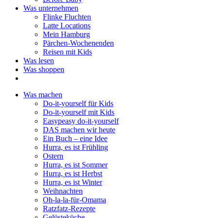
Was unternehmen
Flinke Fluchten
Latte Locations
Mein Hamburg
Pärchen-Wochenenden
Reisen mit Kids
Was lesen
Was shoppen
Was machen
Do-it-yourself für Kids
Do-it-yourself mit Kids
Easypeasy do-it-yourself
DAS machen wir heute
Ein Buch – eine Idee
Hurra, es ist Frühling
Ostern
Hurra, es ist Sommer
Hurra, es ist Herbst
Hurra, es ist Winter
Weihnachten
Oh-la-la-für-Omama
Ratzfatz-Rezepte
Gelüsteküche