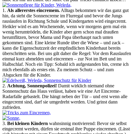
1.
Als allererstes eincremem.
Alltags bekommen wir das ganz gut
hin, da steht die Sonnencreme im Flurregal und bevor die Jungs
rauslaufen in Richtung Schule und Kindergarten wird eingecremt.
Heikler wird es am Wochenende, wenn wir morgens gern mal ein
wenig herumtrödeln, die Kinder aber gern schon mal draußen
herumflitzen, bevor Mama und Papa überhaupt nach unten
gekommen sind. Eine kleine Runde über die Wiese – und zack –
kann die Eigenschutzzeit der empfindlichen Kinderhaut bereits
überschritten sein. Bei uns gilt daher die Regel: Vor dem Rauslaufen
einmal kurz abmelden und eincremen – zur Not im Bett und im
Halbschlaf. Noch ein Tipp: Sobald ich aufgestanden bin, creme ich
mich ebenfalls als erstes ein. Zu meinem Schutz – und zum
Abgucken für die Kinder.
2.
Achtung, Sonnenpolizei!
Damit wirklich niemand ohne
Sonnenschutz das Haus verlässt, haben wir eine Art Eincreme-
Radarfalle gebastelt. Die hängt neben der Tür – und erst wenn alle
eingecremt sind, darf sie umgedreht werden. Und grinst dann
zufrieden.
3.
Bei kleinen Kindern
wahnsinnig motivierend: Bevor sie selbst
eingecremt werden, dürfen sie erstmal ihre Puppe eincremen. (Lässt