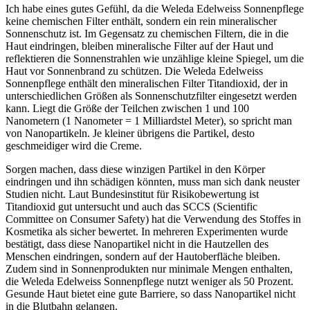
Ich habe eines gutes Gefühl, da die Weleda Edelweiss Sonnenpflege
keine chemischen Filter enthält, sondern ein rein mineralischer
Sonnenschutz ist. Im Gegensatz zu chemischen Filtern, die in die
Haut eindringen, bleiben mineralische Filter auf der Haut und
reflektieren die Sonnenstrahlen wie unzählige kleine Spiegel, um die
Haut vor Sonnenbrand zu schützen. Die Weleda Edelweiss
Sonnenpflege enthält den mineralischen Filter Titandioxid, der in
unterschiedlichen Größen als Sonnenschutzfilter eingesetzt werden
kann. Liegt die Größe der Teilchen zwischen 1 und 100
Nanometern (1 Nanometer = 1 Milliardstel Meter), so spricht man
von Nanopartikeln. Je kleiner übrigens die Partikel, desto
geschmeidiger wird die Creme.
Sorgen machen, dass diese winzigen Partikel in den Körper
eindringen und ihn schädigen könnten, muss man sich dank neuster
Studien nicht. Laut Bundesinstitut für Risikobewertung ist
Titandioxid gut untersucht und auch das SCCS (Scientific
Committee on Consumer Safety) hat die Verwendung des Stoffes in
Kosmetika als sicher bewertet. In mehreren Experimenten wurde
bestätigt, dass diese Nanopartikel nicht in die Hautzellen des
Menschen eindringen, sondern auf der Hautoberfläche bleiben.
Zudem sind in Sonnenprodukten nur minimale Mengen enthalten,
die Weleda Edelweiss Sonnenpflege nutzt weniger als 50 Prozent.
Gesunde Haut bietet eine gute Barriere, so dass Nanopartikel nicht
in die Blutbahn gelangen.