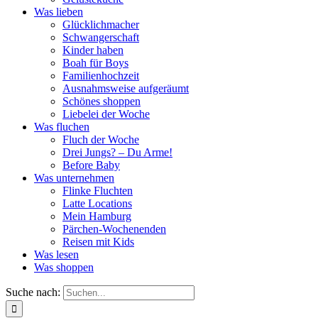
Was lieben
Glücklichmacher
Schwangerschaft
Kinder haben
Boah für Boys
Familienhochzeit
Ausnahmsweise aufgeräumt
Schönes shoppen
Liebelei der Woche
Was fluchen
Fluch der Woche
Drei Jungs? – Du Arme!
Before Baby
Was unternehmen
Flinke Fluchten
Latte Locations
Mein Hamburg
Pärchen-Wochenenden
Reisen mit Kids
Was lesen
Was shoppen
Suche nach: