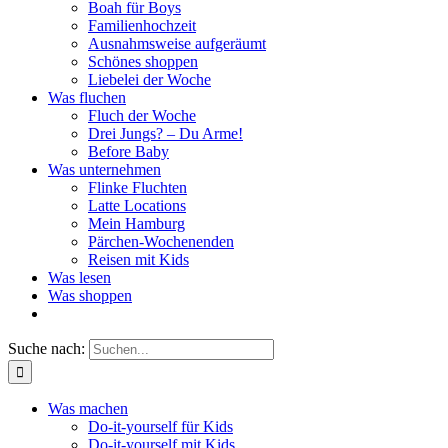
Boah für Boys
Familienhochzeit
Ausnahmsweise aufgeräumt
Schönes shoppen
Liebelei der Woche
Was fluchen
Fluch der Woche
Drei Jungs? – Du Arme!
Before Baby
Was unternehmen
Flinke Fluchten
Latte Locations
Mein Hamburg
Pärchen-Wochenenden
Reisen mit Kids
Was lesen
Was shoppen
Suche nach:
Was machen
Do-it-yourself für Kids
Do-it-yourself mit Kids