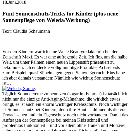
18.Juni.2018
Fünf Sonnenschutz-Tricks für Kinder (plus neue
Sonnenpflege von Weleda/Werbung)
Text: Claudia Schaumann
Vor den Kindern war ich eine Weile Beautyredakteurin bei der
Zeitschrift Maxi. Es war eine aufregende Zeit. Ich flog um die halbe
Welt, um unter Palmen einen neuen Lippenstift präsentiert zu
bekommen. Ich entdeckte völlig unnötige Produkte, Achselpads
zum Beispiel, quasi Slipeinlagen gegen Schweißgeruch. Eins habe
ich aber damals verstanden: Nämlich wie wichtig Sonnenschutz
ist…
Täglich Sonnencreme zu benutzen (sogar im Februar) ist tatsächlich
nicht nur die einzige Anti-Aging-Maßnahme, die wirklich etwas
bringt, es ist auch ein enorm wichtiger Krebsschutz. Noch wichtiger
ist Sonnenschutz bei Kindern, denn ihre Haut ist dünner als die von
Erwachsenen und ein Eigenschutz noch nicht vorhanden. Damit das
Auftragen der Sonnenpflege bei meinen Kids schnell und
problemlos funktioniert – und vor allem ohne Tränen und Motzerei,
habe ich mir im Laufe der Jahre ein paar Tricks einfallen lassen…