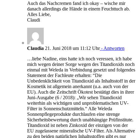
Auch das Nachcremen fand ich okay – wische mir
danach allerdings die Hände in einem Feuchttuch ab.
Alles Liebe,
Claudi
Claudia
21. Juni 2018 um 11:12 Uhr
- Antworten
…liebe Nadine, eins hatte ich noch veressen, ich habe
mich wegen deiner Sorge wegen des Titandioxids noch
einmal mit Weleda in Verbindung gesetzt und folgendes
Statement der Fachleute erhalten: “Die
Unbedenklichkeit von Titandioxid als Inhaltsstoff in der
Kosmetik ist allgemein anerkannt (u.a. auch von der
EU). Auch die Zeitschrift Ökotest bestätigt dies in ihrer
Juni-Ausgabe (6 / 2018): „Wir sehen Titandioxid
weiterhin als wichtigen und unproblematischen UV-
Filter in Sonnenschutzmitteln.“ Alle Weleda
Sonnenpflegeprodukte durchlaufen eine strenge
Sicherheitsbewertung durch unabhängige Prüfinstitute.
Titandioxid ist neben Zinkoxid der einzigen von der
EU zugelassene mineralische UV-Filter. Als Alternative
zu den beiden natürlichen Inhaltsstoffen gibt es nur