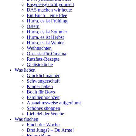
Easypeasy do-it-yourself
DAS machen wir heute
Ein Buch – eine Idee
Hurra, es ist Frühling
Ostern
Hurra, es ist Sommer
Hurra, es ist Herbst
Hurra, es ist Winter
Weihnachten
Oh-la-la-für-Omama
Ratzfatz-Rezepte
Gelüsteküche
Was lieben
Glücklichmacher
Schwangerschaft
Kinder haben
Boah für Boys
Familienhochzeit
Ausnahmsweise aufgeräumt
Schönes shoppen
Liebelei der Woche
Was fluchen
Fluch der Woche
Drei Jungs? – Du Arme!
Before Baby