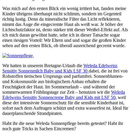
Was mich auf den ersten Blick ein wenig irritiert hat, fanden meine
Kinder übrigens überhaupt nicht schlimm, sondern im Gegenteil
richtig lustig. Denn da mineralische Filter das Licht reflektieren,
nimmt das Auge die eingecremte Haut als weiß war. Je höher der
Lichtschutzfaktor ist, desto stärker tritt dieser Weißel-Effekt auf. Als
ich mich daran gewöhnt hatte, sehe ich in dieser Tatsache sogar
einen riesigen Vorteil: Wir Eltern und und sogar die großen Kinder
sehen auf den ersten Blick, ob überall ausreichend gecremt wurde.
Wir hatten in unserem Bretagne-Urlaub die
Weleda Edelweiss
Sensitiv Sonnenmilch Baby und Kids LSF 30
dabei, die ist frei von
Rohstoffen tierischen Ursprungs und parfumfrei. Sonnenblumen-
und Kokosnussöle aus biologischem Anbau erhalten die
Feuchtigkeit der Haut. Im Sommerurlaub – und während der
sommerwarmen Frühlingstage zur Zeit – benutzen wir die
Weleda
Edelweiss Sensitiv Sonnencreme Baby und Kids mit LSF 50
, weil
diese der intensivste Sonnenschutz für die sensible Kinderhaut ist,
sofort nach dem Auftragen schützt und extra wasserfest ist. Ideal für
dauerplanschende Strandpiraten.
Habt ihr die neue Weleda Sonnenpflege bereits getestet? Habt ihr
noch gute Tricks in Sachen Eincremen?