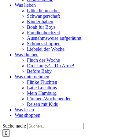
Was lieben
Glücklichmacher
Schwangerschaft
Kinder haben
Boah für Boys
Familienhochzeit
Ausnahmsweise aufgeräumt
Schönes shoppen
Liebelei der Woche
Was fluchen
Fluch der Woche
Drei Jungs? – Du Arme!
Before Baby
Was unternehmen
Flinke Fluchten
Latte Locations
Mein Hamburg
Pärchen-Wochenenden
Reisen mit Kids
Was lesen
Was shoppen
Suche nach: