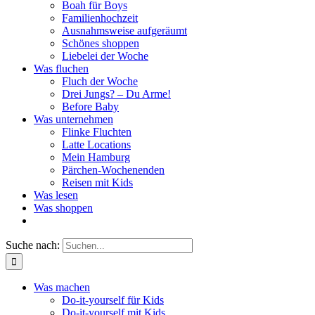
Boah für Boys
Familienhochzeit
Ausnahmsweise aufgeräumt
Schönes shoppen
Liebelei der Woche
Was fluchen
Fluch der Woche
Drei Jungs? – Du Arme!
Before Baby
Was unternehmen
Flinke Fluchten
Latte Locations
Mein Hamburg
Pärchen-Wochenenden
Reisen mit Kids
Was lesen
Was shoppen
Suche nach:
Was machen
Do-it-yourself für Kids
Do-it-yourself mit Kids