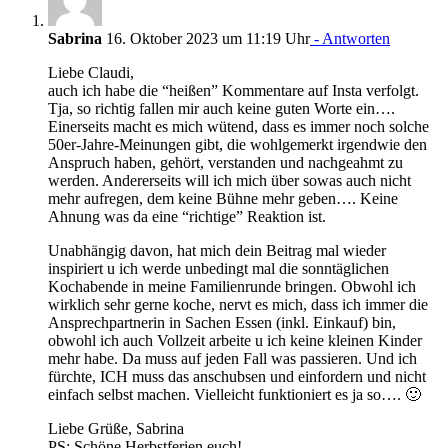
Sabrina
16. Oktober 2023 um 11:19 Uhr
- Antworten
Liebe Claudi,
auch ich habe die “heißen” Kommentare auf Insta verfolgt.
Tja, so richtig fallen mir auch keine guten Worte ein….
Einerseits macht es mich wütend, dass es immer noch solche
50er-Jahre-Meinungen gibt, die wohlgemerkt irgendwie den
Anspruch haben, gehört, verstanden und nachgeahmt zu
werden. Andererseits will ich mich über sowas auch nicht
mehr aufregen, dem keine Bühne mehr geben…. Keine
Ahnung was da eine “richtige” Reaktion ist.
Unabhängig davon, hat mich dein Beitrag mal wieder
inspiriert u ich werde unbedingt mal die sonntäglichen
Kochabende in meine Familienrunde bringen. Obwohl ich
wirklich sehr gerne koche, nervt es mich, dass ich immer die
Ansprechpartnerin in Sachen Essen (inkl. Einkauf) bin,
obwohl ich auch Vollzeit arbeite u ich keine kleinen Kinder
mehr habe. Da muss auf jeden Fall was passieren. Und ich
fürchte, ICH muss das anschubsen und einfordern und nicht
einfach selbst machen. Vielleicht funktioniert es ja so…. 🙂
Liebe Grüße, Sabrina
PS: Schöne Herbstferien euch!