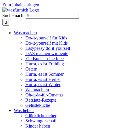
Zum Inhalt springen
Suche nach:
Was machen
Do-it-yourself für Kids
Do-it-yourself mit Kids
Easypeasy do-it-yourself
DAS machen wir heute
Ein Buch – eine Idee
Hurra, es ist Frühling
Ostern
Hurra, es ist Sommer
Hurra, es ist Herbst
Hurra, es ist Winter
Weihnachten
Oh-la-la-für-Omama
Ratzfatz-Rezepte
Gelüsteküche
Was lieben
Glücklichmacher
Schwangerschaft
Kinder haben