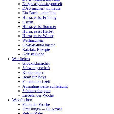
Easypeasy do-it-yourself
DAS machen wir heute
Ein Buch – eine Idee
Hurra, es ist Frühling
Ostern
Hurra, es ist Sommer
Hurra, es ist Herbst
Hurra, es ist Winter
Weihnachten
Oh-la-la-für-Omama
Ratzfatz-Rezepte
Gelüsteküche
Was lieben
Glücklichmacher
Schwangerschaft
Kinder haben
Boah für Boys
Familienhochzeit
Ausnahmsweise aufgeräumt
Schönes shoppen
Liebelei der Woche
Was fluchen
Fluch der Woche
Drei Jungs? – Du Arme!
Before Baby