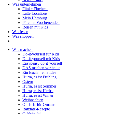
Was unternehmen
Flinke Fluchten
Latte Locations
Mein Hamburg
Pärchen-Wochenenden
Reisen mit Kids
Was lesen
Was shoppen
Was machen
Do-it-yourself für Kids
Do-it-yourself mit Kids
Easypeasy do-it-yourself
DAS machen wir heute
Ein Buch – eine Idee
Hurra, es ist Frühling
Ostern
Hurra, es ist Sommer
Hurra, es ist Herbst
Hurra, es ist Winter
Weihnachten
Oh-la-la-für-Omama
Ratzfatz-Rezepte
Gelüsteküche