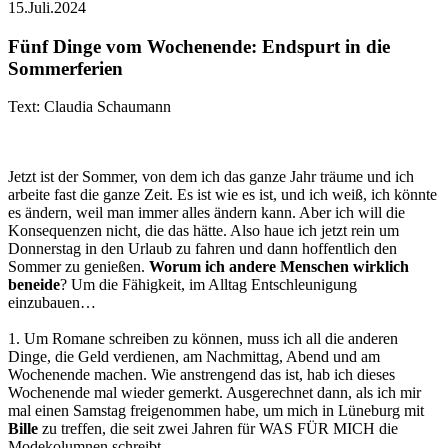
15.Juli.2024
Fünf Dinge vom Wochenende: Endspurt in die
Sommerferien
Text: Claudia Schaumann
Jetzt ist der Sommer, von dem ich das ganze Jahr träume und ich
arbeite fast die ganze Zeit. Es ist wie es ist, und ich weiß, ich könnte
es ändern, weil man immer alles ändern kann. Aber ich will die
Konsequenzen nicht, die das hätte. Also haue ich jetzt rein um
Donnerstag in den Urlaub zu fahren und dann hoffentlich den
Sommer zu genießen.
Worum
ich
andere
Menschen
wirklich
beneide
? Um die Fähigkeit, im Alltag Entschleunigung
einzubauen…
1. Um Romane schreiben zu können, muss ich all die anderen
Dinge, die Geld verdienen, am Nachmittag, Abend und am
Wochenende machen. Wie anstrengend das ist, hab ich dieses
Wochenende mal wieder gemerkt. Ausgerechnet dann, als ich mir
mal einen Samstag freigenommen habe, um mich in Lüneburg mit
Bille
zu treffen, die seit zwei Jahren für WAS FÜR MICH die
Modekolumnen schreibt.