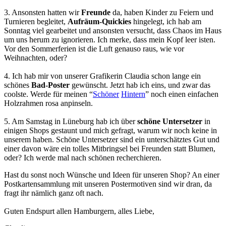
3. Ansonsten hatten wir
Freunde
da, haben Kinder zu Feiern und
Turnieren begleitet,
Aufräum-Quickies
hingelegt, ich hab am
Sonntag viel gearbeitet und ansonsten versucht, dass Chaos im Haus
um uns herum zu ignorieren. Ich merke, dass mein Kopf leer isten.
Vor den Sommerferien ist die Luft genauso raus, wie vor
Weihnachten, oder?
4. Ich hab mir von unserer Grafikerin Claudia schon lange ein
schönes
Bad-Poster
gewünscht. Jetzt hab ich eins, und zwar das
coolste. Werde für meinen “
Schöner
Hintern
” noch einen einfachen
Holzrahmen rosa anpinseln.
5. Am Samstag in Lüneburg hab ich über
schöne
Untersetzer
in
einigen Shops gestaunt und mich gefragt, warum wir noch keine in
unserem haben. Schöne Untersetzer sind ein unterschätztes Gut und
einer davon wäre ein tolles Mitbringsel bei Freunden statt Blumen,
oder? Ich werde mal nach schönen recherchieren.
Hast du sonst noch Wünsche und Ideen für unseren Shop? An einer
Postkartensammlung mit unseren Postermotiven sind wir dran, da
fragt ihr nämlich ganz oft nach.
Guten Endspurt allen Hamburgern, alles Liebe,