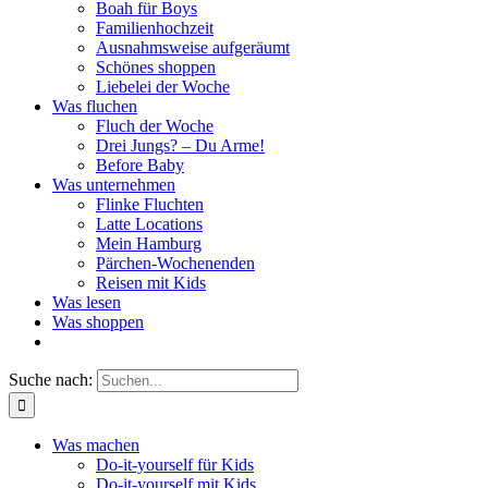
Boah für Boys
Familienhochzeit
Ausnahmsweise aufgeräumt
Schönes shoppen
Liebelei der Woche
Was fluchen
Fluch der Woche
Drei Jungs? – Du Arme!
Before Baby
Was unternehmen
Flinke Fluchten
Latte Locations
Mein Hamburg
Pärchen-Wochenenden
Reisen mit Kids
Was lesen
Was shoppen
Suche nach:
Was machen
Do-it-yourself für Kids
Do-it-yourself mit Kids