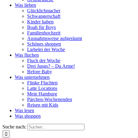
Was lieben
Glücklichmacher
Schwangerschaft
Kinder haben
Boah für Boys
Familienhochzeit
Ausnahmsweise aufgeräumt
Schönes shoppen
Liebelei der Woche
Was fluchen
Fluch der Woche
Drei Jungs? – Du Arme!
Before Baby
Was unternehmen
Flinke Fluchten
Latte Locations
Mein Hamburg
Pärchen-Wochenenden
Reisen mit Kids
Was lesen
Was shoppen
Suche nach: