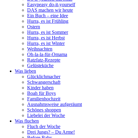
Easypeasy do-it-yourself
DAS machen wir heute
Ein Buch – eine Idee
Hurra, es ist Frühling
Ostern
Hurra, es ist Sommer
Hurra, es ist Herbst
Hurra, es ist Winter
Weihnachten
Oh-la-la-für-Omama
Ratzfatz-Rezepte
Gelüsteküche
Was lieben
Glücklichmacher
Schwangerschaft
Kinder haben
Boah für Boys
Familienhochzeit
Ausnahmsweise aufgeräumt
Schönes shoppen
Liebelei der Woche
Was fluchen
Fluch der Woche
Drei Jungs? – Du Arme!
Before Baby