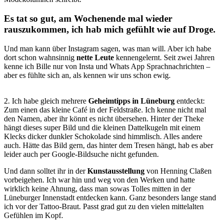
Es tat so gut, am Wochenende mal wieder
rauszukommen, ich hab mich gefühlt wie auf Droge.
Und man kann über Instagram sagen, was man will. Aber ich habe
dort schon wahnsinnig
nette
Leute
kennengelernt. Seit zwei Jahren
kenne ich Bille nur von Insta und Whats App Sprachnachrichten –
aber es fühlte sich an, als kennen wir uns schon ewig.
2. Ich habe gleich mehrere
Geheimtipps
in
Lüneburg
entdeckt:
Zum einen das kleine Café in der Feldstraße. Ich kenne nicht mal
den Namen, aber ihr könnt es nicht übersehen. Hinter der Theke
hängt dieses super Bild und die kleinen Dattelkugeln mit einem
Klecks dicker dunkler Schokolade sind himmlisch. Alles andere
auch. Hätte das Bild gern, das hinter dem Tresen hängt, hab es aber
leider auch per Google-Bildsuche nicht gefunden.
Und dann solltet ihr in der
Kunstausstellung
von Henning Claßen
vorbeigehen. Ich war hin und weg von den Werken und hatte
wirklich keine Ahnung, dass man sowas Tolles mitten in der
Lüneburger Innenstadt entdecken kann. Ganz besonders lange stand
ich vor der Tattoo-Braut. Passt grad gut zu den vielen mittelalten
Gefühlen im Kopf.