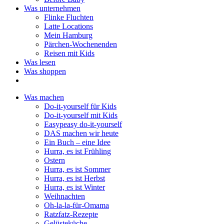
Was unternehmen
Flinke Fluchten
Latte Locations
Mein Hamburg
Pärchen-Wochenenden
Reisen mit Kids
Was lesen
Was shoppen
Was machen
Do-it-yourself für Kids
Do-it-yourself mit Kids
Easypeasy do-it-yourself
DAS machen wir heute
Ein Buch – eine Idee
Hurra, es ist Frühling
Ostern
Hurra, es ist Sommer
Hurra, es ist Herbst
Hurra, es ist Winter
Weihnachten
Oh-la-la-für-Omama
Ratzfatz-Rezepte
Gelüsteküche