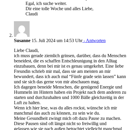
Egal, ich suche weiter.
Dir eine tolle Woche und alles Liebe,
Claudi
Susanne
15. Juli 2024 um 14:53 Uhr
- Antworten
Liebe Claudi,
ich muss gerade ziemlich grinsen, darüber, dass du Menschen
beneidest, die es schaffen Entschleunigung in den Alltag
einzubauen, denn bei mir ist es genau umgekehrt. Eine liebe
Freundin schrieb mir mal, dass sie am meisten an mir
bewundert, dass ich auch mal “Fünfe grade sein lassen” kann
und sie sich das gerne von mir abschauen mag.
Ich dagegen beneide Menschen, die genügend Energie und
Hummeln im Hintern haben ein Projekt nach dem anderen zu
starten und durchzuhalten und 1000 Bälle gleichzeitig in der
Luft zu halten.
Wenn ich hier lese, was du alles rockst, wünsche ich mir
manchmal das auch zu können, zu sein wie du.
Meine Gesundheit zwingt mich oft dazu Pause zu machen.
Diese Pausen sind oft längst nicht so freiwillig und
gelassen,wie sie nach außen betrachtet vielleicht manchmal