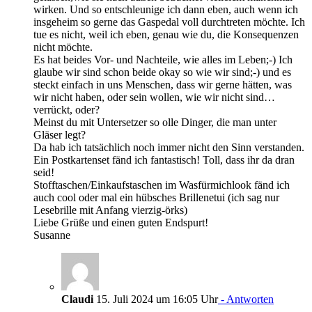
wirken. Und so entschleunige ich dann eben, auch wenn ich
insgeheim so gerne das Gaspedal voll durchtreten möchte. Ich
tue es nicht, weil ich eben, genau wie du, die Konsequenzen
nicht möchte.
Es hat beides Vor- und Nachteile, wie alles im Leben;-) Ich
glaube wir sind schon beide okay so wie wir sind;-) und es
steckt einfach in uns Menschen, dass wir gerne hätten, was
wir nicht haben, oder sein wollen, wie wir nicht sind…
verrückt, oder?
Meinst du mit Untersetzer so olle Dinger, die man unter
Gläser legt?
Da hab ich tatsächlich noch immer nicht den Sinn verstanden.
Ein Postkartenset fänd ich fantastisch! Toll, dass ihr da dran
seid!
Stofftaschen/Einkaufstaschen im Wasfürmichlook fänd ich
auch cool oder mal ein hübsches Brillenetui (ich sag nur
Lesebrille mit Anfang vierzig-örks)
Liebe Grüße und einen guten Endspurt!
Susanne
Claudi
15. Juli 2024 um 16:05 Uhr
- Antworten