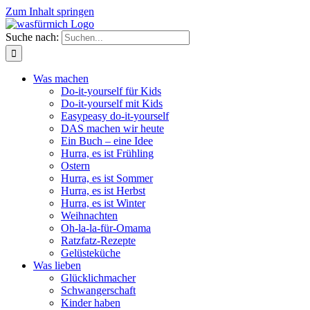
Zum Inhalt springen
Suche nach:
Was machen
Do-it-yourself für Kids
Do-it-yourself mit Kids
Easypeasy do-it-yourself
DAS machen wir heute
Ein Buch – eine Idee
Hurra, es ist Frühling
Ostern
Hurra, es ist Sommer
Hurra, es ist Herbst
Hurra, es ist Winter
Weihnachten
Oh-la-la-für-Omama
Ratzfatz-Rezepte
Gelüsteküche
Was lieben
Glücklichmacher
Schwangerschaft
Kinder haben