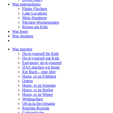
Was unternehmen
Flinke Fluchten
Latte Locations
Mein Hamburg
Pärchen-Wochenenden
Reisen mit Kids
Was lesen
Was shoppen
Was machen
Do-it-yourself für Kids
Do-it-yourself mit Kids
Easypeasy do-it-yourself
DAS machen wir heute
Ein Buch – eine Idee
Hurra, es ist Frühling
Ostern
Hurra, es ist Sommer
Hurra, es ist Herbst
Hurra, es ist Winter
Weihnachten
Oh-la-la-für-Omama
Ratzfatz-Rezepte
Gelüsteküche