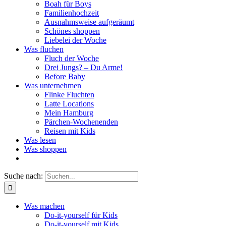
Boah für Boys
Familienhochzeit
Ausnahmsweise aufgeräumt
Schönes shoppen
Liebelei der Woche
Was fluchen
Fluch der Woche
Drei Jungs? – Du Arme!
Before Baby
Was unternehmen
Flinke Fluchten
Latte Locations
Mein Hamburg
Pärchen-Wochenenden
Reisen mit Kids
Was lesen
Was shoppen
Suche nach:
Was machen
Do-it-yourself für Kids
Do-it-yourself mit Kids