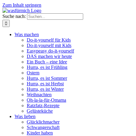
Zum Inhalt springen
Suche nach:
Was machen
Do-it-yourself für Kids
Do-it-yourself mit Kids
Easypeasy do-it-yourself
DAS machen wir heute
Ein Buch – eine Idee
Hurra, es ist Frühling
Ostern
Hurra, es ist Sommer
Hurra, es ist Herbst
Hurra, es ist Winter
Weihnachten
Oh-la-la-für-Omama
Ratzfatz-Rezepte
Gelüsteküche
Was lieben
Glücklichmacher
Schwangerschaft
Kinder haben