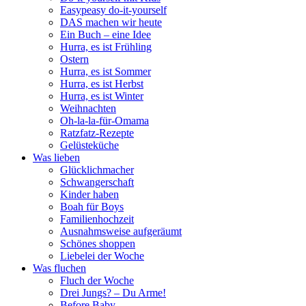
Easypeasy do-it-yourself
DAS machen wir heute
Ein Buch – eine Idee
Hurra, es ist Frühling
Ostern
Hurra, es ist Sommer
Hurra, es ist Herbst
Hurra, es ist Winter
Weihnachten
Oh-la-la-für-Omama
Ratzfatz-Rezepte
Gelüsteküche
Was lieben
Glücklichmacher
Schwangerschaft
Kinder haben
Boah für Boys
Familienhochzeit
Ausnahmsweise aufgeräumt
Schönes shoppen
Liebelei der Woche
Was fluchen
Fluch der Woche
Drei Jungs? – Du Arme!
Before Baby