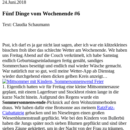
24.Juni.2018
Fünf Dinge vom Wochenende #6
Text: Claudia Schaumann
Psst, ich darf es ja gar nicht laut sagen, aber ich war ein klitzekleines
bisschen froh über das schlechte Wetter am Wochenende. Wir haben
uns Freitag Abend auf die Couch verkrümelt, ich habe Samstag
endlich Geburtstagseinladungen fertig genäht, sandiges
Sommerchaos beseitigt und endlich mal wieder Wäsche gemacht.
War natürlich nur so gut, weil meine Wetter-App ab Dienstag
wieder durchgehend einen dicken gelben Kreis anzeigt…
1. Eigentlich hatten wir für Freitag eine kleine Mittsommersause
geplant, mit einem Lagerfeuer und Stockbrot rösten lange in die
kurze Nacht hinein. Aufgrund des Regens wurde ein
Sommersonnenwende
-Picknick auf dem Wohnzimmerboden
draus. Wir haben dafür eine Brotsonne aus meinem
RatzFatz-
Ciabattateig
gebacken und im Nieselregen einen großen
Wiesenblumenstrauß gepflückt. Wie bei den Kindern von Bullerbü
haben die Jungs später noch sieben Blumen gepflückt und sind über
sieben Zäune geklettert, um in der Nacht von der Frau zu träumen,