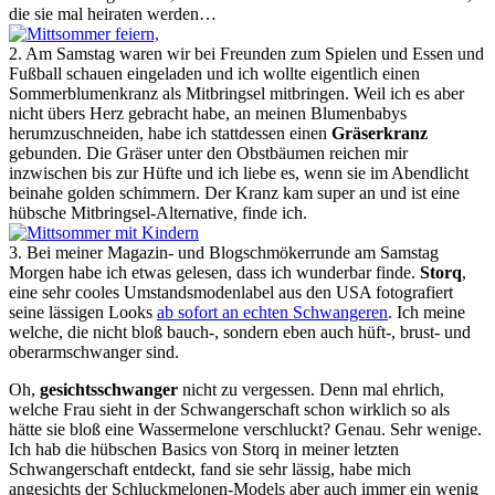
die sie mal heiraten werden…
2. Am Samstag waren wir bei Freunden zum Spielen und Essen und
Fußball schauen eingeladen und ich wollte eigentlich einen
Sommerblumenkranz als Mitbringsel mitbringen. Weil ich es aber
nicht übers Herz gebracht habe, an meinen Blumenbabys
herumzuschneiden, habe ich stattdessen einen
Gräserkranz
gebunden. Die Gräser unter den Obstbäumen reichen mir
inzwischen bis zur Hüfte und ich liebe es, wenn sie im Abendlicht
beinahe golden schimmern. Der Kranz kam super an und ist eine
hübsche Mitbringsel-Alternative, finde ich.
3. Bei meiner Magazin- und Blogschmökerrunde am Samstag
Morgen habe ich etwas gelesen, dass ich wunderbar finde.
Storq
,
eine sehr cooles Umstandsmodenlabel aus den USA fotografiert
seine lässigen Looks
ab sofort an echten Schwangeren
. Ich meine
welche, die nicht bloß bauch-, sondern eben auch hüft-, brust- und
oberarmschwanger sind.
Oh,
gesichtsschwanger
nicht zu vergessen. Denn mal ehrlich,
welche Frau sieht in der Schwangerschaft schon wirklich so als
hätte sie bloß eine Wassermelone verschluckt? Genau. Sehr wenige.
Ich hab die hübschen Basics von Storq in meiner letzten
Schwangerschaft entdeckt, fand sie sehr lässig, habe mich
angesichts der Schluckmelonen-Models aber auch immer ein wenig