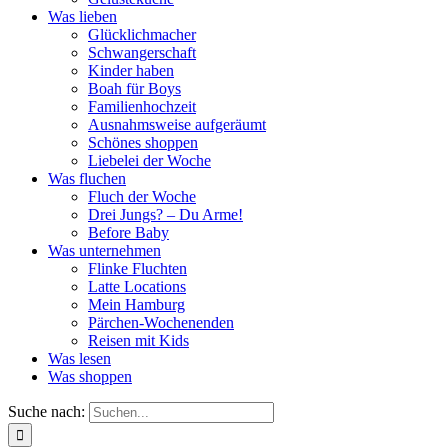
Was lieben
Glücklichmacher
Schwangerschaft
Kinder haben
Boah für Boys
Familienhochzeit
Ausnahmsweise aufgeräumt
Schönes shoppen
Liebelei der Woche
Was fluchen
Fluch der Woche
Drei Jungs? – Du Arme!
Before Baby
Was unternehmen
Flinke Fluchten
Latte Locations
Mein Hamburg
Pärchen-Wochenenden
Reisen mit Kids
Was lesen
Was shoppen
Suche nach: