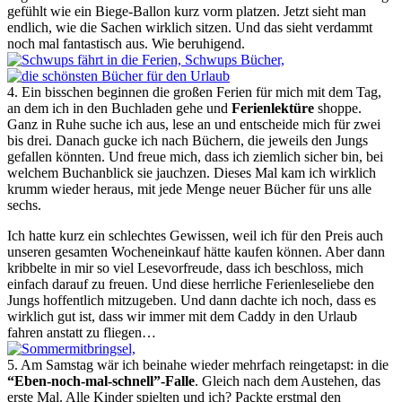
gefühlt wie ein Biege-Ballon kurz vorm platzen. Jetzt sieht man
endlich, wie die Sachen wirklich sitzen. Und das sieht verdammt
noch mal fantastisch aus. Wie beruhigend.
4. Ein bisschen beginnen die großen Ferien für mich mit dem Tag,
an dem ich in den Buchladen gehe und
Ferienlektüre
shoppe.
Ganz in Ruhe suche ich aus, lese an und entscheide mich für zwei
bis drei. Danach gucke ich nach Büchern, die jeweils den Jungs
gefallen könnten. Und freue mich, dass ich ziemlich sicher bin, bei
welchem Buchanblick sie jauchzen. Dieses Mal kam ich wirklich
krumm wieder heraus, mit jede Menge neuer Bücher für uns alle
sechs.
Ich hatte kurz ein schlechtes Gewissen, weil ich für den Preis auch
unseren gesamten Wocheneinkauf hätte kaufen können. Aber dann
kribbelte in mir so viel Lesevorfreude, dass ich beschloss, mich
einfach darauf zu freuen. Und diese herrliche Ferienleseliebe den
Jungs hoffentlich mitzugeben. Und dann dachte ich noch, dass es
wirklich gut ist, dass wir immer mit dem Caddy in den Urlaub
fahren anstatt zu fliegen…
5. Am Samstag wär ich beinahe wieder mehrfach reingetapst: in die
“Eben-noch-mal-schnell”-Falle
. Gleich nach dem Austehen, das
erste Mal. Alle Kinder spielten und ich? Packte erstmal den