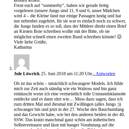
kennen lernen.
Freut euch auf “sommerby”, haben wir gerade fertig
vorgelesen (unsere Jungs sind 11, 9 und 6, unser Mädchen
wird 4 – die Kleine fand nur einige Passagen lustig und hat
nur nebenbei zugehört, für sie war es einfach noch zu schwer,
die Jungs fanden es so toll, dass der Mittlere direkt einen Brief
an Kirsten Boie schreiben wollte mit der Bitte, ob sie
möglichst schnell einen zweiten Band schreiben könnte! 😉
Viele liebe Grüße,
Katharina
Jule Löwrick
25. Juni 2018 um 11:20 Uhr
- Antworten
Oh ist das schön – tatsächlich schwangere Models. Ich fühle
mich zur Zeit auch ständig wie ein Walross und bin ganz
enttäuscht wenn ich eine vermeintlich tolle Umstandsklamotte
entdecke und es dann sitzt wie… Muss dazu sagen, dass ich
zum dritten Mal und diesmal mit Zwillingen (alles Jungs :))
schwanger bin und jetzt in der 27. Woche den Bauchumfang
und das Gewicht habe, wie bei den anderen beiden in der 40.
SSW. Das kratzt manchmal ganz schön am ästhetischen
Selbstvertrauen und lässt mit banger Vorahnung auf die