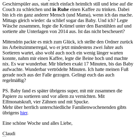
Geschirrspüler aus, statt mich einfach heimlich still und leise auf die
Couch zu schleichen und
in Ruhe
einen Kaffee zu trinken. Dabei
bin ich ein ganz anderer Mensch (und Mama), wenn ich das mache.
Mittags gleich wieder: da schlief sogar das Baby. Und ich? Legte
Wäsche zusammen, fegte die Krümel unter den Barstühlen auf und
sortierte alte Unterlagen von 2014 aus. Ist das nicht bescheuert?
Mittendrin packte es mich zum Glück, ich stellte den Ordner zurück
ins Arbeitszimmerregal, wo er jetzt mindestens zwei Jahre aufs
Sortieren wartet, also wohl auch noch ein wenig länger warten
konnte, nahm mir einen Kaffee, legte die Beine hoch und machte
nix. Es war wunderbar. Mir blieben exakt 17 Minuten, bis das Baby
aufwachte. Wunderbar vertrödelte Minuten. Ich hatte meinen Fuß
gerade noch aus der Falle gezogen. Gelingt euch das auch
regelmäßig?
PS. Baby fand es später übrigens super, mit mir zusammen die
Papiere zu sortieren und vor allem zu vernichten. Mit
Elfmonatskraft, vier Zähnen und mit Spucke.
Mehr über herrlich unterschiedliche Familienwochenenden gibts
übrigens
hier
.
Eine schöne Woche und alles Liebe,
Claudi