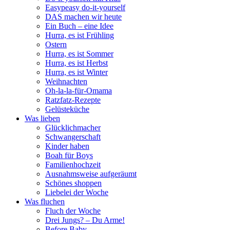
Easypeasy do-it-yourself
DAS machen wir heute
Ein Buch – eine Idee
Hurra, es ist Frühling
Ostern
Hurra, es ist Sommer
Hurra, es ist Herbst
Hurra, es ist Winter
Weihnachten
Oh-la-la-für-Omama
Ratzfatz-Rezepte
Gelüsteküche
Was lieben
Glücklichmacher
Schwangerschaft
Kinder haben
Boah für Boys
Familienhochzeit
Ausnahmsweise aufgeräumt
Schönes shoppen
Liebelei der Woche
Was fluchen
Fluch der Woche
Drei Jungs? – Du Arme!
Before Baby