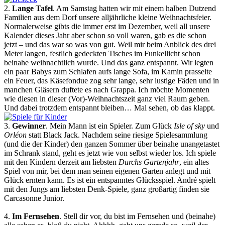
2.
Lange Tafel
. Am Samstag hatten wir mit einem halben Dutzend
Familien aus dem Dorf unsere alljährliche kleine Weihnachtsfeier.
Normalerweise gibts die immer erst im Dezember, weil all unsere
Kalender dieses Jahr aber schon so voll waren, gab es die schon
jetzt – und das war so was von gut. Weil mir beim Anblick des drei
Meter langen, festlich gedeckten Tisches im Funkellicht schon
beinahe weihnachtlich wurde. Und das ganz entspannt. Wir legten
ein paar Babys zum Schlafen aufs lange Sofa, im Kamin prasselte
ein Feuer, das Käsefondue zog sehr lange, sehr lustige Fäden und in
manchen Gläsern duftete es nach Grappa. Ich möchte Momenten
wie diesen in dieser (Vor)-Weihnachtszeit ganz viel Raum geben.
Und dabei trotzdem entspannt bleiben… Mal sehen, ob das klappt.
3.
Gewinner
. Mein Mann ist ein Spieler. Zum Glück
Isle of sky
und
Orléon
statt Black Jack. Nachdem seine riesige Spielesammlung
(und die der Kinder) den ganzen Sommer über beinahe unangetastet
im Schrank stand, geht es jetzt wie von selbst wieder los. Ich spiele
mit den Kindern derzeit am liebsten
Durchs Gartenjahr
, ein altes
Spiel von mir, bei dem man seinen eigenen Garten anlegt und mit
Glück ernten kann. Es ist ein entspanntes Glücksspiel. André spielt
mit den Jungs am liebsten Denk-Spiele, ganz großartig finden sie
Carcasonne Junior.
4.
Im Fernsehen
. Stell dir vor, du bist im Fernsehen und (beinahe)