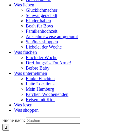
Was lieben
Glücklichmacher
Schwangerschaft
Kinder haben
Boah für Boys
Familienhochzeit
Ausnahmsweise aufgeräumt
Schönes shoppen
Liebelei der Woche
Was fluchen
Fluch der Woche
Drei Jungs? – Du Arme!
Before Baby
Was unternehmen
Flinke Fluchten
Latte Locations
Mein Hamburg
Pärchen-Wochenenden
Reisen mit Kids
Was lesen
Was shoppen
Suche nach: