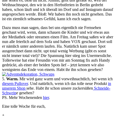
alle sehen es, bloß du nicht. Ahhhh, geht uns gerade so, weil der
Weihnachtsspot, den wir in den Herbstferien in Berlin gedreht
haben, schon läuft und ich überall im Dorf und auf Instagram darauf
angesprochen werde. Bloß: Wir haben ihn noch nicht gesehen. Das
ist ein ziemlich seltsames Gefühl, kann ich euch sagen.
Dazu muss man sagen, dass bei uns eigentlich nie Fernsehen
geschaut wird, wenn, dann schauen die Kinder und wir etwas aus
der Mediathek oder streamen einen Film. Am Freitag saßen wir aber
nun alle feierlich auf dem Sofa und haben VOX geschaut. Dort soll
er nämlich unter anderem laufen. Ha. Natürlich kam unser Spot
ausgerechnet dann nicht. upt total wenig Werbung (gibt es sonst
nicht immer total viel)? Die Spannung hier stieg ins Unermessliche.
Tollerweise hat eine Freundin von mir am Sonntag fix aufs Handy
gedrückt, als einer der beiden Spots lief – jetzt kennen wir also
wenigstens das Ende von einem. Habt ihr ihn schon gesehen?
5.
Warm.
Mir wird ganz warm und vorweihnachtlich, bei wenn ich
diesem Pullover
. Und natürlich, wenn ich das tolle neue Produkt
in
unserem Shop
sehe. Habt ihr schon unsere zuckersüßen
Schneide-
Schwein
e gesehen?
PS. Mehr Wochenenden
hier
.
Eine tolle Woche für euch,
+