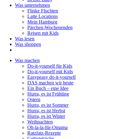
Was unternehmen
Flinke Fluchten
Latte Locations
Mein Hamburg
Pärchen-Wochenenden
Reisen mit Kids
Was lesen
Was shoppen
Was machen
Do-it-yourself für Kids
Do-it-yourself mit Kids
Easypeasy do-it-yourself
DAS machen wir heute
Ein Buch – eine Idee
Hurra, es ist Frühling
Ostern
Hurra, es ist Sommer
Hurra, es ist Herbst
Hurra, es ist Winter
Weihnachten
Oh-la-la-für-Omama
Ratzfatz-Rezepte
Gelüsteküche