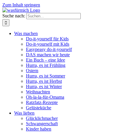
Zum Inhalt springen
Suche nach:
Was machen
Do-it-yourself für Kids
Do-it-yourself mit Kids
Easypeasy do-it-yourself
DAS machen wir heute
Ein Buch – eine Idee
Hurra, es ist Frühling
Ostern
Hurra, es ist Sommer
Hurra, es ist Herbst
Hurra, es ist Winter
Weihnachten
Oh-la-la-für-Omama
Ratzfatz-Rezepte
Gelüsteküche
Was lieben
Glücklichmacher
Schwangerschaft
Kinder haben