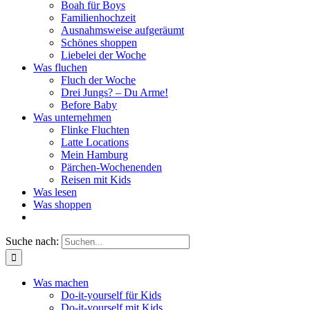
Boah für Boys
Familienhochzeit
Ausnahmsweise aufgeräumt
Schönes shoppen
Liebelei der Woche
Was fluchen
Fluch der Woche
Drei Jungs? – Du Arme!
Before Baby
Was unternehmen
Flinke Fluchten
Latte Locations
Mein Hamburg
Pärchen-Wochenenden
Reisen mit Kids
Was lesen
Was shoppen
Suche nach:
Was machen
Do-it-yourself für Kids
Do-it-yourself mit Kids