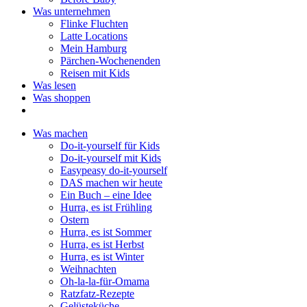
Was unternehmen
Flinke Fluchten
Latte Locations
Mein Hamburg
Pärchen-Wochenenden
Reisen mit Kids
Was lesen
Was shoppen
Was machen
Do-it-yourself für Kids
Do-it-yourself mit Kids
Easypeasy do-it-yourself
DAS machen wir heute
Ein Buch – eine Idee
Hurra, es ist Frühling
Ostern
Hurra, es ist Sommer
Hurra, es ist Herbst
Hurra, es ist Winter
Weihnachten
Oh-la-la-für-Omama
Ratzfatz-Rezepte
Gelüsteküche