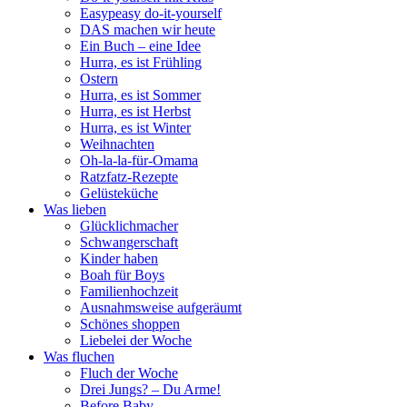
Easypeasy do-it-yourself
DAS machen wir heute
Ein Buch – eine Idee
Hurra, es ist Frühling
Ostern
Hurra, es ist Sommer
Hurra, es ist Herbst
Hurra, es ist Winter
Weihnachten
Oh-la-la-für-Omama
Ratzfatz-Rezepte
Gelüsteküche
Was lieben
Glücklichmacher
Schwangerschaft
Kinder haben
Boah für Boys
Familienhochzeit
Ausnahmsweise aufgeräumt
Schönes shoppen
Liebelei der Woche
Was fluchen
Fluch der Woche
Drei Jungs? – Du Arme!
Before Baby