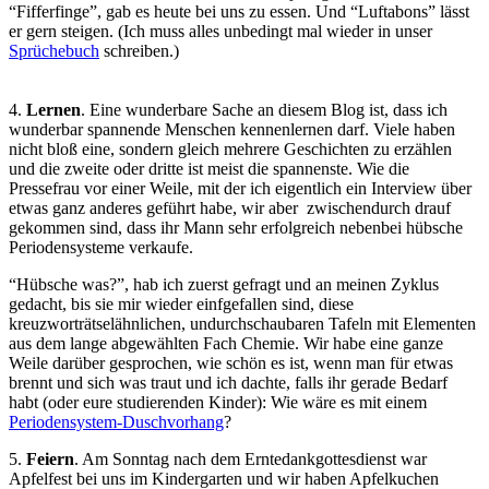
“Fifferfinge”, gab es heute bei uns zu essen. Und “Luftabons” lässt
er gern steigen. (Ich muss alles unbedingt mal wieder in unser
Sprüchebuch
schreiben.)
4.
Lernen
. Eine wunderbare Sache an diesem Blog ist, dass ich
wunderbar spannende Menschen kennenlernen darf. Viele haben
nicht bloß eine, sondern gleich mehrere Geschichten zu erzählen
und die zweite oder dritte ist meist die spannenste. Wie die
Pressefrau vor einer Weile, mit der ich eigentlich ein Interview über
etwas ganz anderes geführt habe, wir aber zwischendurch drauf
gekommen sind, dass ihr Mann sehr erfolgreich nebenbei hübsche
Periodensysteme verkaufe.
“Hübsche was?”, hab ich zuerst gefragt und an meinen Zyklus
gedacht, bis sie mir wieder einfgefallen sind, diese
kreuzworträtselähnlichen, undurchschaubaren Tafeln mit Elementen
aus dem lange abgewählten Fach Chemie. Wir habe eine ganze
Weile darüber gesprochen, wie schön es ist, wenn man für etwas
brennt und sich was traut und ich dachte, falls ihr gerade Bedarf
habt (oder eure studierenden Kinder): Wie wäre es mit einem
Periodensystem-Duschvorhang
?
5.
Feiern
. Am Sonntag nach dem Erntedankgottesdienst war
Apfelfest bei uns im Kindergarten und wir haben Apfelkuchen