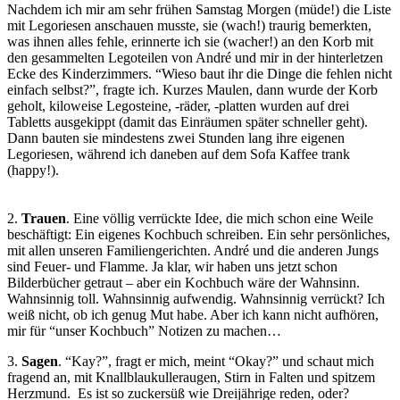
Nachdem ich mir am sehr frühen Samstag Morgen (müde!) die Liste
mit Legoriesen anschauen musste, sie (wach!) traurig bemerkten,
was ihnen alles fehle, erinnerte ich sie (wacher!) an den Korb mit
den gesammelten Legoteilen von André und mir in der hinterletzen
Ecke des Kinderzimmers. “Wieso baut ihr die Dinge die fehlen nicht
einfach selbst?”, fragte ich. Kurzes Maulen, dann wurde der Korb
geholt, kiloweise Legosteine, -räder, -platten wurden auf drei
Tabletts ausgekippt (damit das Einräumen später schneller geht).
Dann bauten sie mindestens zwei Stunden lang ihre eigenen
Legoriesen, während ich daneben auf dem Sofa Kaffee trank
(happy!).
2.
Trauen
. Eine völlig verrückte Idee, die mich schon eine Weile
beschäftigt: Ein eigenes Kochbuch schreiben. Ein sehr persönliches,
mit allen unseren Familiengerichten. André und die anderen Jungs
sind Feuer- und Flamme. Ja klar, wir haben uns jetzt schon
Bilderbücher getraut – aber ein Kochbuch wäre der Wahnsinn.
Wahnsinnig toll. Wahnsinnig aufwendig. Wahnsinnig verrückt? Ich
weiß nicht, ob ich genug Mut habe. Aber ich kann nicht aufhören,
mir für “unser Kochbuch” Notizen zu machen…
3.
Sagen
. “Kay?”, fragt er mich, meint “Okay?” und schaut mich
fragend an, mit Knallblaukulleraugen, Stirn in Falten und spitzem
Herzmund. Es ist so zuckersüß wie Dreijährige reden, oder?