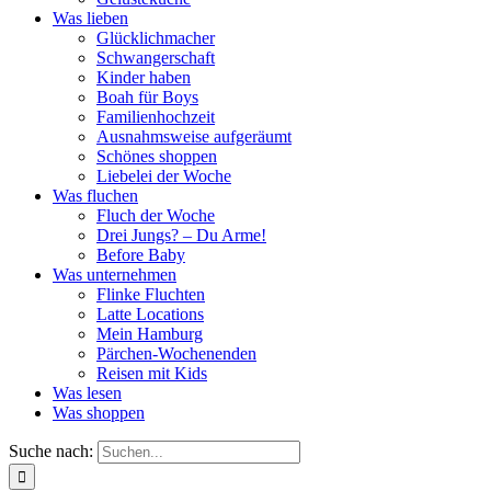
Was lieben
Glücklichmacher
Schwangerschaft
Kinder haben
Boah für Boys
Familienhochzeit
Ausnahmsweise aufgeräumt
Schönes shoppen
Liebelei der Woche
Was fluchen
Fluch der Woche
Drei Jungs? – Du Arme!
Before Baby
Was unternehmen
Flinke Fluchten
Latte Locations
Mein Hamburg
Pärchen-Wochenenden
Reisen mit Kids
Was lesen
Was shoppen
Suche nach: