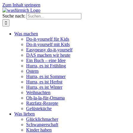
Zum Inhalt springen
Suche nach:
Was machen
Do-it-yourself für Kids
Do-it-yourself mit Kids
Easypeasy do-it-yourself
DAS machen wir heute
Ein Buch – eine Idee
Hurra, es ist Frühling
Ostern
Hurra, es ist Sommer
Hurra, es ist Herbst
Hurra, es ist Winter
Weihnachten
Oh-la-la-für-Omama
Ratzfatz-Rezepte
Gelüsteküche
Was lieben
Glücklichmacher
Schwangerschaft
Kinder haben