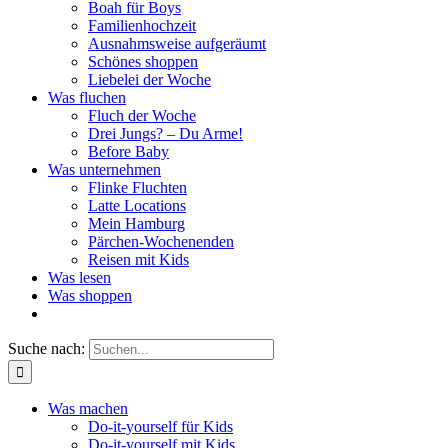
Boah für Boys
Familienhochzeit
Ausnahmsweise aufgeräumt
Schönes shoppen
Liebelei der Woche
Was fluchen
Fluch der Woche
Drei Jungs? – Du Arme!
Before Baby
Was unternehmen
Flinke Fluchten
Latte Locations
Mein Hamburg
Pärchen-Wochenenden
Reisen mit Kids
Was lesen
Was shoppen
Suche nach:
Was machen
Do-it-yourself für Kids
Do-it-yourself mit Kids