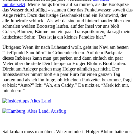
hinübersetzt
. Meine Jungs hörten auf zu murren, als die Bootspitze
das Wasser durchpflügt – staunen über das Funkelwasser, soweit das
Auge reicht. Dazu das lustige Geschaukel und ein Fahrtwind, der
alle Jubelrufe schluckt. Als wir da sind und hintereinander über den
schmalen weißen Bootssteg laufen, auf der Insel vor uns bloß
Gräser, Blumen, Bäume und ein paar Transportkarren, da sagt mein
kritischster Sohn: “Das ist ja ein kleines Paradies hier.”
Übrigens: Wenn ihr nach Lühesand wollt, gebt ins Navi am besten
“Treffpunkt Sandhörn” in Grünendeich ein. Auf dem Parkplatz
dieses Imbisses kann man gut parken und dann einfach ein paar
Meter über die steile Deichtreppe zu Holger Blohms Boot laufen.
Direkt am Anleger parken mag Holger nämlich gar nicht. Der
Imbissbesitzer nimmt bloß ein paar Euro für einen ganzen Tag
parken und als ich ihn frage, ob ich einen Parkzettel bekomme, fragt
er bloß: “Auto?” Ich: “Äh, ein Caddy.” Da nickt er. “Merk ich mir,
min deern.”
Saltkrokan muss man üben. Wir zumindest. Holger Blohm hatte uns