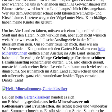
aber während bei uns in Vierlanden unzählige Gewächshäuser mit
Blumen stehen, wird im Alten Land hauptsächlich Obst angebaut.
Wer aus dem Autofenster schaut sieht kilometerweit Apfel- und
Kirschbäume. Letztere wegen der Vögel unter Netz. Kirschkäfige,
haben meine Kinder die getauft.
Um ins Alte Land zu fahren, müssen wir einmal quer durch die
Stadt und den Hafen. Nicht wirklich nah, aber auch nicht wirklich
weit. Aber wie es so ist, hübsche Ausflugsziele in der Nähe
übersieht man gern. Um so mehr freue ich mich, dass wir am
Wochenende in Kooperation mit den Garten-Klassikern von
hella
Mineralbrunnen
endlich einen Ausflug ins Alte Land gemacht
haben und für euch jede Menge
Geheimtipps für einen schönen
Familienausflug
recherchieren durften. Ups. also ehrlich gesagt,
musste ich dank meiner lieben Leserin Lara kaum noch viel recher-
dingsbums. Sie ist nämlich im Alten Land aufgewachsen und hat
mir tollerweise ganz viele wunderbare Insider-Tipps verraten.
Danke, Lara!
Bei den
hella Gartenklassikern
handelt es sich
um Erfrischungsgetränke aus
hella Mineralwasser mit
Kohlensäure und Fruchtsäften
, die richtig lecker und wunderbar
nach Sommer schmecken. Es gibt sie in den Sorten Sauerkirsche