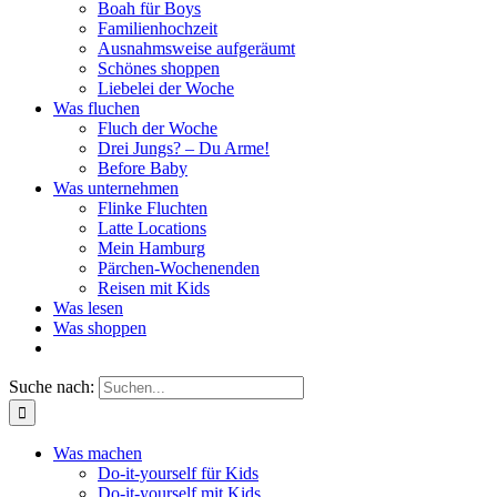
Boah für Boys
Familienhochzeit
Ausnahmsweise aufgeräumt
Schönes shoppen
Liebelei der Woche
Was fluchen
Fluch der Woche
Drei Jungs? – Du Arme!
Before Baby
Was unternehmen
Flinke Fluchten
Latte Locations
Mein Hamburg
Pärchen-Wochenenden
Reisen mit Kids
Was lesen
Was shoppen
Suche nach:
Was machen
Do-it-yourself für Kids
Do-it-yourself mit Kids