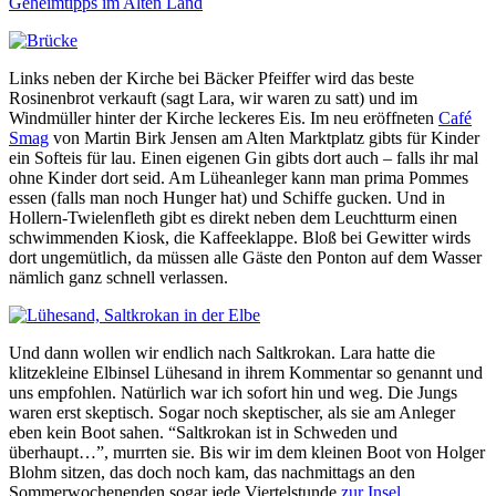
Links neben der Kirche bei Bäcker Pfeiffer wird das beste
Rosinenbrot verkauft (sagt Lara, wir waren zu satt) und im
Windmüller hinter der Kirche leckeres Eis. Im neu eröffneten
Café
Smag
von Martin Birk Jensen am Alten Marktplatz gibts für Kinder
ein Softeis für lau. Einen eigenen Gin gibts dort auch – falls ihr mal
ohne Kinder dort seid. Am Lüheanleger kann man prima Pommes
essen (falls man noch Hunger hat) und Schiffe gucken. Und in
Hollern-Twielenfleth gibt es direkt neben dem Leuchtturm einen
schwimmenden Kiosk, die Kaffeeklappe. Bloß bei Gewitter wirds
dort ungemütlich, da müssen alle Gäste den Ponton auf dem Wasser
nämlich ganz schnell verlassen.
Und dann wollen wir endlich nach Saltkrokan. Lara hatte die
klitzekleine Elbinsel Lühesand in ihrem Kommentar so genannt und
uns empfohlen. Natürlich war ich sofort hin und weg. Die Jungs
waren erst skeptisch. Sogar noch skeptischer, als sie am Anleger
eben kein Boot sahen. “Saltkrokan ist in Schweden und
überhaupt…”, murrten sie. Bis wir im dem kleinen Boot von Holger
Blohm sitzen, das doch noch kam, das nachmittags an den
Sommerwochenenden sogar jede Viertelstunde
zur Insel