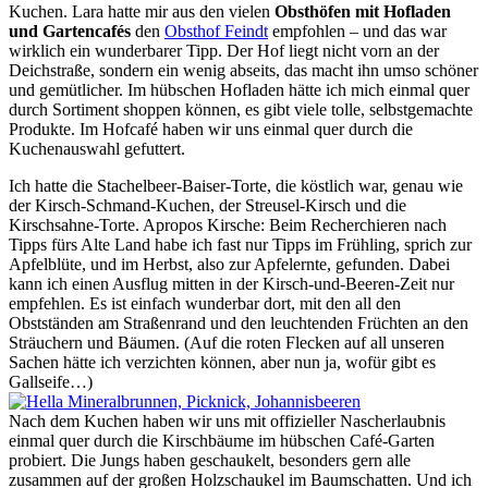
Kuchen. Lara hatte mir aus den vielen
Obsthöfen mit Hofladen
und Gartencafés
den
Obsthof Feindt
empfohlen – und das war
wirklich ein wunderbarer Tipp. Der Hof liegt nicht vorn an der
Deichstraße, sondern ein wenig abseits, das macht ihn umso schöner
und gemütlicher. Im hübschen Hofladen hätte ich mich einmal quer
durch Sortiment shoppen können, es gibt viele tolle, selbstgemachte
Produkte. Im Hofcafé haben wir uns einmal quer durch die
Kuchenauswahl gefuttert.
Ich hatte die Stachelbeer-Baiser-Torte, die köstlich war, genau wie
der Kirsch-Schmand-Kuchen, der Streusel-Kirsch und die
Kirschsahne-Torte. Apropos Kirsche: Beim Recherchieren nach
Tipps fürs Alte Land habe ich fast nur Tipps im Frühling, sprich zur
Apfelblüte, und im Herbst, also zur Apfelernte, gefunden. Dabei
kann ich einen Ausflug mitten in der Kirsch-und-Beeren-Zeit nur
empfehlen. Es ist einfach wunderbar dort, mit den all den
Obstständen am Straßenrand und den leuchtenden Früchten an den
Sträuchern und Bäumen. (Auf die roten Flecken auf all unseren
Sachen hätte ich verzichten können, aber nun ja, wofür gibt es
Gallseife…)
Nach dem Kuchen haben wir uns mit offizieller Nascherlaubnis
einmal quer durch die Kirschbäume im hübschen Café-Garten
probiert. Die Jungs haben geschaukelt, besonders gern alle
zusammen auf der großen Holzschaukel im Baumschatten. Und ich