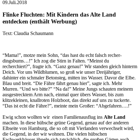
09.Juli.2018
Flinke Fluchten: Mit Kindern das Alte Land
entdecken (enthält Werbung)
Text: Claudia Schaumann
“Mama!”, motze mein Sohn, “das hast du echt falsch recher-
dingsbums…!” Ich zog die Stirn in Falten. “Meinst du
recherchiert?”, fragte ich. “Ganz genau!” Wir standen gleich hinterm
Deich. Vor uns Wildblumen, so groß wie unser Dreijähriger,
dahinter ein schmaler Betonsteg, mitten ins Wasser. Davor die Elbe.
Blau und breit. “Die Fähre fährt genau hier”, sagte ich. Mehr
Murren. “Und wo bitte?” “Na da!” Meine Jungs schauten meinem
ausgestrecktem Arm nach, einmal quer übers Wasser, bis zum
klitzekleinen, knallroten Holzboot, das direkt auf uns zu tuckerte.
“Das ist echt die Fähre?”, meinte mein Großer: “Abgefahren….!”
Ewig schon wollten wir einen Familienausflug ins
Alte Land
machen. In diese hübsche grüne Gegend, genau auf der anderen
Elbseite von Hamburg, die so oft mit Vierlanden verwechselt wird,
die Gegend, in der wir wohnen. Die vielen hübschen
Fachwerkhäuser ähneln sich tatsächlich, die großen Gärten auch,