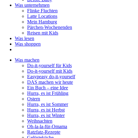
Was unternehmen
Flinke Fluchten
Latte Locations
Mein Hamburg
Pärchen-Wochenenden
Reisen mit Kids
Was lesen
Was shoppen
Was machen
Do-it-yourself für Kids
Do-it-yourself mit Kids
Easypeasy do-it-yourself
DAS machen wir heute
Ein Buch – eine Idee
Hurra, es ist Frühling
Ostern
Hurra, es ist Sommer
Hurra, es ist Herbst
Hurra, es ist Winter
Weihnachten
Oh-la-la-für-Omama
Ratzfatz-Rezepte
Gelüsteküche