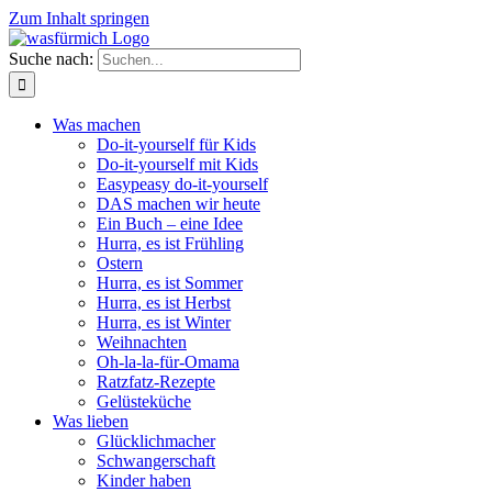
Zum Inhalt springen
Suche nach:
Was machen
Do-it-yourself für Kids
Do-it-yourself mit Kids
Easypeasy do-it-yourself
DAS machen wir heute
Ein Buch – eine Idee
Hurra, es ist Frühling
Ostern
Hurra, es ist Sommer
Hurra, es ist Herbst
Hurra, es ist Winter
Weihnachten
Oh-la-la-für-Omama
Ratzfatz-Rezepte
Gelüsteküche
Was lieben
Glücklichmacher
Schwangerschaft
Kinder haben