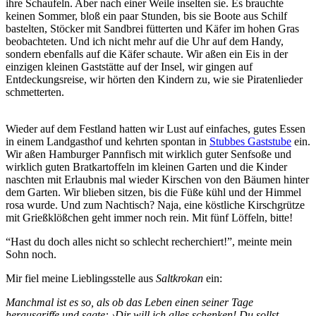
ihre Schaufeln. Aber nach einer Weile inselten sie. Es brauchte
keinen Sommer, bloß ein paar Stunden, bis sie Boote aus Schilf
bastelten, Stöcker mit Sandbrei fütterten und Käfer im hohen Gras
beobachteten. Und ich nicht mehr auf die Uhr auf dem Handy,
sondern ebenfalls auf die Käfer schaute. Wir aßen ein Eis in der
einzigen kleinen Gaststätte auf der Insel, wir gingen auf
Entdeckungsreise, wir hörten den Kindern zu, wie sie Piratenlieder
schmetterten.
Wieder auf dem Festland hatten wir Lust auf einfaches, gutes Essen
in einem Landgasthof und kehrten spontan in
Stubbes Gaststube
ein.
Wir aßen Hamburger Pannfisch mit wirklich guter Senfsoße und
wirklich guten Bratkartoffeln im kleinen Garten und die Kinder
naschten mit Erlaubnis mal wieder Kirschen von den Bäumen hinter
dem Garten. Wir blieben sitzen, bis die Füße kühl und der Himmel
rosa wurde. Und zum Nachtisch? Naja, eine köstliche Kirschgrütze
mit Grießklößchen geht immer noch rein. Mit fünf Löffeln, bitte!
“Hast du doch alles nicht so schlecht recherchiert!”, meinte mein
Sohn noch.
Mir fiel meine Lieblingsstelle aus
Saltkrokan
ein:
Manchmal ist es so, als ob das Leben einen seiner Tage
herausgriffe und sagte: ›Dir will ich alles schenken! Du sollst