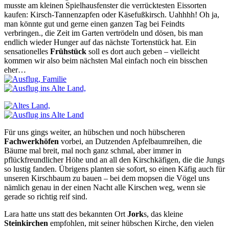
musste am kleinen Spielhausfenster die verrücktesten Eissorten
kaufen: Kirsch-Tannenzapfen oder Käsefußkirsch. Uahhhh! Oh ja,
man könnte gut und gerne einen ganzen Tag bei Feindts
verbringen., die Zeit im Garten vertrödeln und dösen, bis man
endlich wieder Hunger auf das nächste Tortenstück hat. Ein
sensationelles
Frühstück
soll es dort auch geben – vielleicht
kommen wir also beim nächsten Mal einfach noch ein bisschen
eher…
Für uns gings weiter, an hübschen und noch hübscheren
Fachwerkhöfen
vorbei, an Dutzenden Apfelbaumreihen, die
Bäume mal breit, mal noch ganz schmal, aber immer in
pflückfreundlicher Höhe und an all den Kirschkäfigen, die die Jungs
so lustig fanden. Übrigens planten sie sofort, so einen Käfig auch für
unseren Kirschbaum zu bauen – bei dem mopsen die Vögel uns
nämlich genau in der einen Nacht alle Kirschen weg, wenn sie
gerade so richtig reif sind.
Lara hatte uns statt des bekannten Ort
Jork
s, das kleine
Steinkirchen
empfohlen, mit seiner hübschen Kirche, den vielen