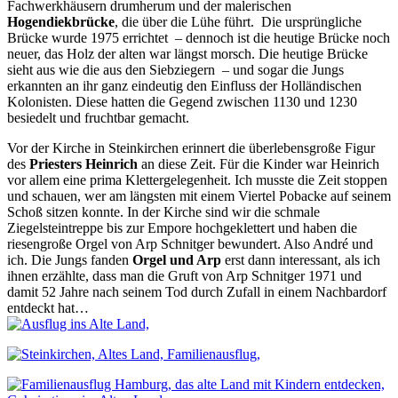
Fachwerkhäusern drumherum und der malerischen
Hogendiekbrücke
, die über die Lühe führt. Die ursprüngliche
Brücke wurde 1975 errichtet – dennoch ist die heutige Brücke noch
neuer, das Holz der alten war längst morsch. Die heutige Brücke
sieht aus wie die aus den Siebziegern – und sogar die Jungs
erkannten an ihr ganz eindeutig den Einfluss der Holländischen
Kolonisten. Diese hatten die Gegend zwischen 1130 und 1230
besiedelt und fruchtbar gemacht.
Vor der Kirche in Steinkirchen erinnert die überlebensgroße Figur
des
Priesters Heinrich
an diese Zeit. Für die Kinder war Heinrich
vor allem eine prima Klettergelegenheit. Ich musste die Zeit stoppen
und schauen, wer am längsten mit einem Viertel Pobacke auf seinem
Schoß sitzen konnte. In der Kirche sind wir die schmale
Ziegelsteintreppe bis zur Empore hochgeklettert und haben die
riesengroße Orgel von Arp Schnitger bewundert. Also André und
ich. Die Jungs fanden
Orgel und Arp
erst dann interessant, als ich
ihnen erzählte, dass man die Gruft von Arp Schnitger 1971 und
damit 52 Jahre nach seinem Tod durch Zufall in einem Nachbardorf
entdeckt hat…