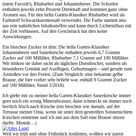
(mein Favorit!), Rhabarber und Johannisbeere. Die Schorlen
enthalten jeweils zehn Prozent Direktsaft und kommen ganz ohne
Aromen aus. Für den hella Garten-Klassiker Rhabarber wird als
Farbstoff Schwarzkarottensaft verwendet. Die Farbe stammt also
aus rein natürlichen Inhaltsstoffen und kann durch Lichteinfluss mit
der Zeit verblassen. Auf den Geschmack hat dies keine
Auswirkungen.
Ein bisschen Zucker ist drin: Die hella Garten-Klassiker
Johannisbeere und Sauerkirsche enthalten jeweils 6,7 Gramm
Zucker auf 100 Milliliter, Rhabarber 7,1 Gramm auf 100 Milliliter.
Wir trinken sie daher nicht als täglichen Durstlöscher, sondern als
besonderes Getränk auf Ausflügen, Geburtstagen – und gerade zum
Anstoßen vor den Ferien. (Zum Vergleich: eine bekannte gelbe
Brause, die hier vorher sehr beliebt war, enthält 9 Gramm Zucker
auf 100 Milliliter, Stand 3/2018).
Ich gieße mir zu meiner hella Garten-Klassiker Sauerkirsche immer
gern noch ein wenig Mineralwasser, dann schmeckt sie immer noch
herrlich frisch nach Kirsche (ein bisschen wie damals, auf der
Terrasse meiner Oma, wenn sie unter dem gestreiften Sonnenschirm
Kirschen entsteinte und ich mir aus dem Saft eine Brause mixen
durfte. Mmmh…)
Weil wir früh und ohne Frühstück losdüsten, wollten wir zuerst