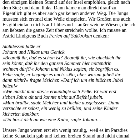
den einzigen kleinen Strand auf der Insel empfohlen, gleich nach
dem Steg und dann links. Dann käme man direkt drauf zu.
Eigentlich gibt es aber auch gar keinen anderen Weg. Die Jungs
mussten sich erstmal eine Weile einspielen. Wir Großen uns auch.
Es gibt einfach nichts auf Lühesand – außer weiche Wiesen, die ich
am liebsten die ganze Zeit über streicheln wollte. Ich musste an
Astrid Lindgrens Buch
Ferien auf Saltkrokan
denken:
Stattdessen faßte er
Johann und Niklas ums Genick.
»Begreift ihr, daß es schön ist? Begreift ihr, wie glücklich ihr
sein könnt, daß ihr den ganzen Sommer hier mittendrin
wohnen dürft?« Johann und Niklas sagten, sie begriffen es.
Pelle sagte, er begreife es auch. »Na, aber warum jubelt ihr
dann nicht?« fragte Melcher. »Darf ich um ein bißchen Jubel
bitten!«
»Wie macht man das?« erkundigte sich Pelle. Er war erst
sieben Jahre alt und konnte nicht auf Befehl jubeln.
»Man brüllt«, sagte Melcher und lachte ausgelassen. Dann
versuchte er selbst, ein wenig zu brüllen, und seine Kinder
kicherten dankbar.
»Du hörst dich an wie eine Kuh«, sagte Johann…
Unsere Jungs waren erst ein wenig maulig, weil es im Paradies
keine Schaukeln gab und keinen breiten Strand und nicht einmal