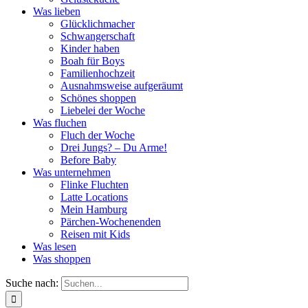
Was lieben
Glücklichmacher
Schwangerschaft
Kinder haben
Boah für Boys
Familienhochzeit
Ausnahmsweise aufgeräumt
Schönes shoppen
Liebelei der Woche
Was fluchen
Fluch der Woche
Drei Jungs? – Du Arme!
Before Baby
Was unternehmen
Flinke Fluchten
Latte Locations
Mein Hamburg
Pärchen-Wochenenden
Reisen mit Kids
Was lesen
Was shoppen
Suche nach: