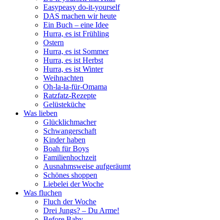
Easypeasy do-it-yourself
DAS machen wir heute
Ein Buch – eine Idee
Hurra, es ist Frühling
Ostern
Hurra, es ist Sommer
Hurra, es ist Herbst
Hurra, es ist Winter
Weihnachten
Oh-la-la-für-Omama
Ratzfatz-Rezepte
Gelüsteküche
Was lieben
Glücklichmacher
Schwangerschaft
Kinder haben
Boah für Boys
Familienhochzeit
Ausnahmsweise aufgeräumt
Schönes shoppen
Liebelei der Woche
Was fluchen
Fluch der Woche
Drei Jungs? – Du Arme!
Before Baby