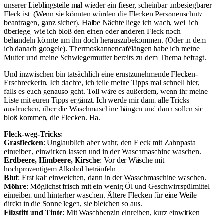
unserer Lieblingsteile mal wieder ein fieser, scheinbar unbesiegbarer
Fleck ist. (Wenn sie könnten würden die Flecken Personenschutz
beantragen, ganz sicher). Halbe Nächte liege ich wach, weil ich
überlege, wie ich bloß den einen oder anderen Fleck noch
behandeln könnte um ihn doch herauszubekommen. (Oder in dem
ich danach googele). Thermoskannencafélängen habe ich meine
Mutter und meine Schwiegermutter bereits zu dem Thema befragt.
Und inzwischen bin tatsächlich eine ernstzunehmende Flecken-
Erschreckerin. Ich dachte, ich teile meine Tipps mal schnell hier,
falls es euch genauso geht. Toll wäre es außerdem, wenn ihr meine
Liste mit euren Tipps ergänzt. Ich werde mir dann alle Tricks
ausdrucken, über die Waschmaschine hängen und dann sollen sie
bloß kommen, die Flecken. Ha.
Fleck-weg-Tricks:
Grasflecken
: Unglaublich aber wahr, den Fleck mit Zahnpasta
einreiben, einwirken lassen und in der Waschmaschine waschen.
Erdbeere, Himbeere, Kirsche
: Vor der Wäsche mit
hochprozentigem Alkohol beträufeln.
Blut
: Erst kalt einweichen, dann in der Wasschmaschine waschen.
Möhre
: Möglichst frisch mit ein wenig Öl und Geschwirrspülmittel
einreiben und hinterher waschen. Ältere Flecken für eine Weile
direkt in die Sonne legen, sie bleichen so aus.
Filzstift und Tinte
: Mit Waschbenzin einreiben, kurz einwirken