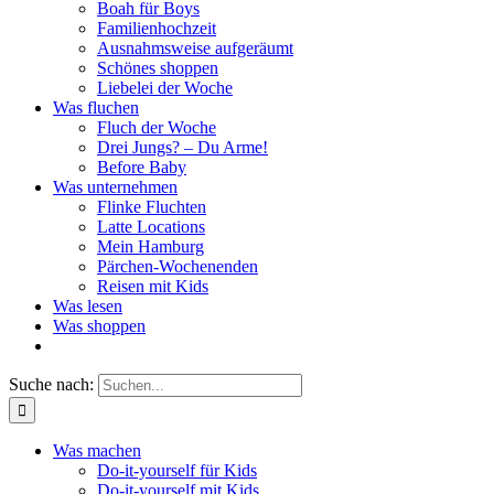
Boah für Boys
Familienhochzeit
Ausnahmsweise aufgeräumt
Schönes shoppen
Liebelei der Woche
Was fluchen
Fluch der Woche
Drei Jungs? – Du Arme!
Before Baby
Was unternehmen
Flinke Fluchten
Latte Locations
Mein Hamburg
Pärchen-Wochenenden
Reisen mit Kids
Was lesen
Was shoppen
Suche nach:
Was machen
Do-it-yourself für Kids
Do-it-yourself mit Kids