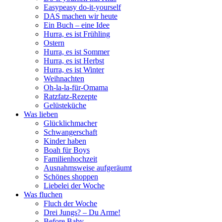
Easypeasy do-it-yourself
DAS machen wir heute
Ein Buch – eine Idee
Hurra, es ist Frühling
Ostern
Hurra, es ist Sommer
Hurra, es ist Herbst
Hurra, es ist Winter
Weihnachten
Oh-la-la-für-Omama
Ratzfatz-Rezepte
Gelüsteküche
Was lieben
Glücklichmacher
Schwangerschaft
Kinder haben
Boah für Boys
Familienhochzeit
Ausnahmsweise aufgeräumt
Schönes shoppen
Liebelei der Woche
Was fluchen
Fluch der Woche
Drei Jungs? – Du Arme!
Before Baby