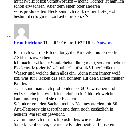
mittlerweile selbst verantwortlich – meine Tochter ist nämlich
schon erwachsen. Aber dem einen oder anderen
selbstproduzierten Fleck kann ich dank deiner Liste jetzt
bestimmt erfolgreich zu Leibe rücken. 🙂
Frau Firlefanz
11. Juli 2016 um 10:27 Uhr
- Antworten
Für mich war die Erleuchtung, die Kinderklamotten vorher 1-
2 Std. einzuweichen.
Ich mach jetzt keine Sonderbehandlung mehr, sondern nehme
Fleckensalz (oder Waschpulver) auf so 4-5 Liter heißem
Wasser und weiche darin alles ein…denn nicht immer weiß
ich, was für Flecken das sein könnten auf den Sachen meiner
Kinder.
Jeans kann man auch problemlos bei 60°C waschen und
weißes liebe ich, weil ich da einfach in Chlor einweichen
kann und weg sind sie die Flecken.
Schmiere von den Sachen meines Mannes werden mit Sil
Anti-Fettspray eingesprüht und dann noch zusätzlich in
heißem Wasser eingeweicht.
…nun muss ich nur noch rausfinden, wie ich die
Sauerkirschflecken, die meine Kinder heute auf unserem