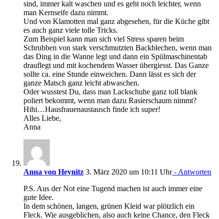
sind, immer kalt waschen und es geht noch leichter, wenn
man Kernseife dazu nimmt.
Und von Klamotten mal ganz abgesehen, für die Küche gibt
es auch ganz viele tolle Tricks.
Zum Beispiel kann man sich viel Stress sparen beim
Schrubben von stark verschmutzten Backblechen, wenn man
das Ding in die Wanne legt und dann ein Spülmaschinentab
drauflegt und mit kochendem Wasser übergiesst. Das Ganze
sollte ca. eine Stunde einweichen. Dann lässt es sich der
ganze Matsch ganz leicht abwaschen.
Oder wusstest Du, dass man Lackschuhe ganz toll blank
poliert bekommt, wenn man dazu Rasierschaum nimmt?
Hihi…Hausfrauenaustausch finde ich super!
Alles Liebe,
Anna
Anna von Heynitz
3. März 2020 um 10:11 Uhr
- Antworten
P.S. Aus der Not eine Tugend machen ist auch immer eine
gute Idee.
In dem schönen, langen, grünen Kleid war plötzlich ein
Fleck. Wie ausgeblichen, also auch keine Chance, den Fleck