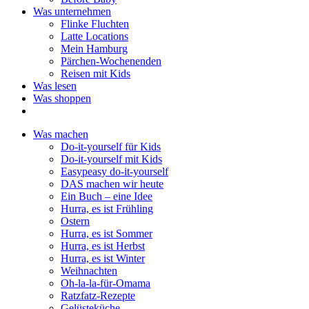
Was unternehmen
Flinke Fluchten
Latte Locations
Mein Hamburg
Pärchen-Wochenenden
Reisen mit Kids
Was lesen
Was shoppen
Was machen
Do-it-yourself für Kids
Do-it-yourself mit Kids
Easypeasy do-it-yourself
DAS machen wir heute
Ein Buch – eine Idee
Hurra, es ist Frühling
Ostern
Hurra, es ist Sommer
Hurra, es ist Herbst
Hurra, es ist Winter
Weihnachten
Oh-la-la-für-Omama
Ratzfatz-Rezepte
Gelüsteküche