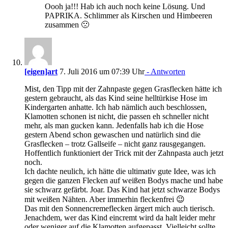
Oooh ja!!! Hab ich auch noch keine Lösung. Und
PAPRIKA. Schlimmer als Kirschen und Himbeeren
zusammen 🙁
[eigen]art
7. Juli 2016 um 07:39 Uhr
- Antworten
Mist, den Tipp mit der Zahnpaste gegen Grasflecken hätte ich
gestern gebraucht, als das Kind seine helltürkise Hose im
Kindergarten anhatte. Ich hab nämlich auch beschlossen,
Klamotten schonen ist nicht, die passen eh schneller nicht
mehr, als man gucken kann. Jedenfalls hab ich die Hose
gestern Abend schon gewaschen und natürlich sind die
Grasflecken – trotz Gallseife – nicht ganz rausgegangen.
Hoffentlich funktioniert der Trick mit der Zahnpasta auch jetzt
noch.
Ich dachte neulich, ich hätte die ultimativ gute Idee, was ich
gegen die ganzen Flecken auf weißen Bodys mache und habe
sie schwarz gefärbt. Joar. Das Kind hat jetzt schwarze Bodys
mit weißen Nähten. Aber immerhin fleckenfrei 😉
Das mit den Sonnencremeflecken ärgert mich auch tierisch.
Jenachdem, wer das Kind eincremt wird da halt leider mehr
oder weniger auf die Klamotten aufgepasst. Vielleicht sollte