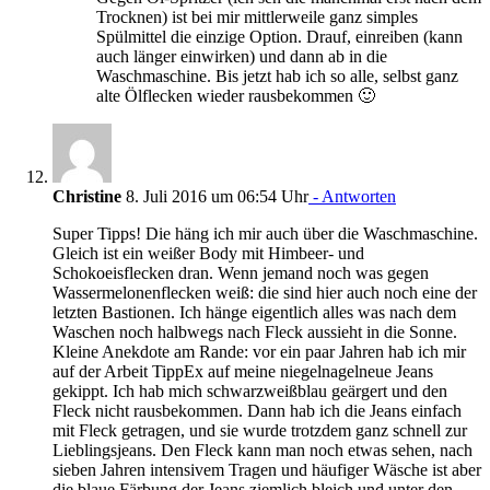
Trocknen) ist bei mir mittlerweile ganz simples
Spülmittel die einzige Option. Drauf, einreiben (kann
auch länger einwirken) und dann ab in die
Waschmaschine. Bis jetzt hab ich so alle, selbst ganz
alte Ölflecken wieder rausbekommen 🙂
Christine
8. Juli 2016 um 06:54 Uhr
- Antworten
Super Tipps! Die häng ich mir auch über die Waschmaschine.
Gleich ist ein weißer Body mit Himbeer- und
Schokoeisflecken dran. Wenn jemand noch was gegen
Wassermelonenflecken weiß: die sind hier auch noch eine der
letzten Bastionen. Ich hänge eigentlich alles was nach dem
Waschen noch halbwegs nach Fleck aussieht in die Sonne.
Kleine Anekdote am Rande: vor ein paar Jahren hab ich mir
auf der Arbeit TippEx auf meine niegelnagelneue Jeans
gekippt. Ich hab mich schwarzweißblau geärgert und den
Fleck nicht rausbekommen. Dann hab ich die Jeans einfach
mit Fleck getragen, und sie wurde trotzdem ganz schnell zur
Lieblingsjeans. Den Fleck kann man noch etwas sehen, nach
sieben Jahren intensivem Tragen und häufiger Wäsche ist aber
die blaue Färbung der Jeans ziemlich bleich und unter den