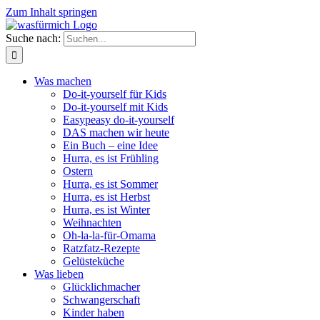
Zum Inhalt springen
Suche nach:
Was machen
Do-it-yourself für Kids
Do-it-yourself mit Kids
Easypeasy do-it-yourself
DAS machen wir heute
Ein Buch – eine Idee
Hurra, es ist Frühling
Ostern
Hurra, es ist Sommer
Hurra, es ist Herbst
Hurra, es ist Winter
Weihnachten
Oh-la-la-für-Omama
Ratzfatz-Rezepte
Gelüsteküche
Was lieben
Glücklichmacher
Schwangerschaft
Kinder haben