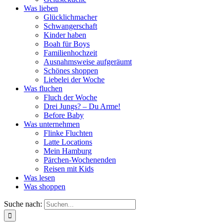
Was lieben
Glücklichmacher
Schwangerschaft
Kinder haben
Boah für Boys
Familienhochzeit
Ausnahmsweise aufgeräumt
Schönes shoppen
Liebelei der Woche
Was fluchen
Fluch der Woche
Drei Jungs? – Du Arme!
Before Baby
Was unternehmen
Flinke Fluchten
Latte Locations
Mein Hamburg
Pärchen-Wochenenden
Reisen mit Kids
Was lesen
Was shoppen
Suche nach: